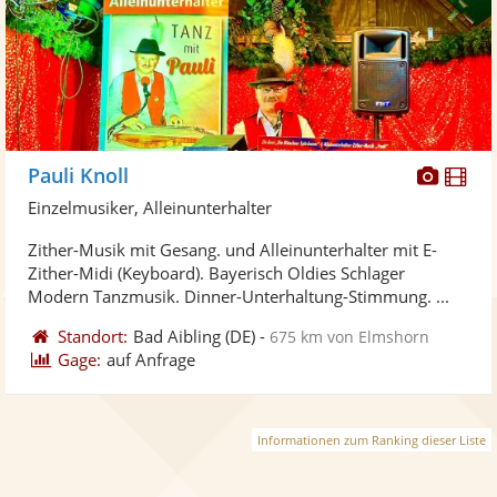
Diese
Di
Pauli Knoll
Künst
Kü
Einzelmusiker, Alleinunterhalter
stellt
ste
Zither-Musik mit Gesang. und Alleinunterhalter mit E-
Fotos
Vi
Zither-Midi (Keyboard). Bayerisch Oldies Schlager
bereit
ber
Modern Tanzmusik. Dinner-Unterhaltung-Stimmung. ...
Standort:
Bad Aibling
(DE)
-
675 km von Elmshorn
Gage:
auf Anfrage
Informationen zum Ranking dieser Liste