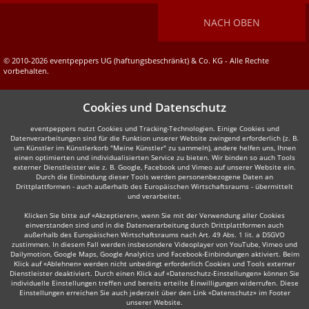
NACH OBEN
© 2010-2026 eventpeppers UG (haftungsbeschränkt) & Co. KG - Alle Rechte
vorbehalten.
Cookies und Datenschutz
eventpeppers nutzt Cookies und Tracking-Technologien. Einige Cookies und
Datenverarbeitungen sind für die Funktion unserer Website zwingend erforderlich (z. B.
um Künstler im Künstlerkorb "Meine Künstler" zu sammeln), andere helfen uns, Ihnen
einen optimierten und individualisierten Service zu bieten. Wir binden so auch Tools
externer Dienstleister wie z. B. Google, Facebook und Vimeo auf unserer Website ein.
Durch die Einbindung dieser Tools werden personenbezogene Daten an
Drittplattformen - auch außerhalb des Europäischen Wirtschaftsraums - übermittelt
und verarbeitet.
Klicken Sie bitte auf «Akzeptieren», wenn Sie mit der Verwendung aller Cookies
einverstanden sind und in die Datenverarbeitung durch Drittplattformen auch
außerhalb des Europäischen Wirtschaftsraums nach Art. 49 Abs. 1 lit. a DSGVO
zustimmen. In diesem Fall werden insbesondere Videoplayer von YouTube, Vimeo und
Dailymotion, Google Maps, Google Analytics und Facebook-Einbindungen aktiviert. Beim
Klick auf «Ablehnen» werden nicht unbedingt erforderlich Cookies und Tools externer
Dienstleister deaktiviert. Durch einen Klick auf «Datenschutz-Einstellungen» können Sie
individuelle Einstellungen treffen und bereits erteilte Einwilligungen widerrufen. Diese
Einstellungen erreichen Sie auch jederzeit über den Link «Datenschutz» im Footer
unserer Website.