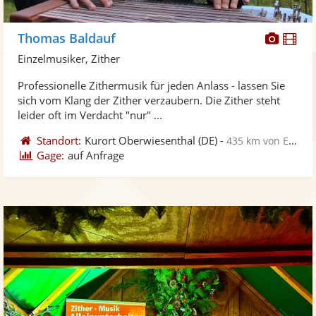
Diese
Di
Thomas Baldauf
Künst
Kü
Einzelmusiker, Zither
stellt
ste
Professionelle Zithermusik für jeden Anlass - lassen Sie
Fotos
Vi
sich vom Klang der Zither verzaubern. Die Zither steht
bereit
ber
leider oft im Verdacht "nur" ...
Standort:
Kurort Oberwiesenthal
(DE)
-
435 km von Elmshorn
Gage:
auf Anfrage