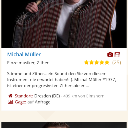
Diese
Di
Michal Müller
Künst
Kü
(25)
4,9
Einzelmusiker, Zither
stellt
ste
von
Stimme und Zither...ein Sound den Sie von diesem
Fotos
Vi
5
Instrument nie erwartet haben!:-). Michal Müller *1977,
bereit
ber
Sternen
ist einer der progresivsten Zitherspieler ...
Standort:
Dresden
(DE)
-
409 km von Elmshorn
Gage:
auf Anfrage