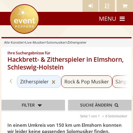
Künstler-
Künstler
Meine
eventpeppers
Login
A-
Künstle
MENU
Z
Alle Künstler
>
Live-Musiker
>
Solomusiker
>
Zitherspieler
Ihre Suchergebnisse für
Hackbrett- & Zitherspieler in Elmshorn,
Schleswig-Holstein
Zurück zu «Solomusiker»
Kategorie «Zitherspieler» zurücks
Zitherspieler
Rock & Pop Musiker
Sänger 
FILTER
SUCHE ÄNDERN
Seite 1 von 1
6 Solomusiker
In einem Umkreis von 150 km um Elmshorn konnten
wir leider keine passenden Solomusiker finden.