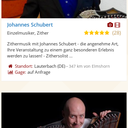
Diese
Di
Johannes Schubert
Künst
Kü
(28)
5,0
Einzelmusiker, Zither
stellt
ste
von
Zithermusik mit Johannes Schubert - die angenehme Art,
Fotos
Vi
5
Ihre Veranstaltung zu einem ganz besonderen Erlebnis
bereit
ber
Sternen
werden zu lassen! - Zithersolist ...
Standort:
Lauterbach
(DE)
-
347 km von Elmshorn
Gage:
auf Anfrage