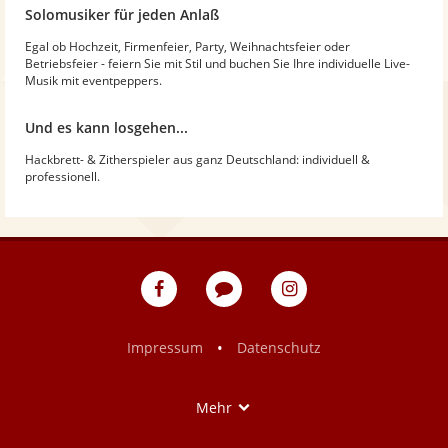
Solomusiker für jeden Anlaß
Egal ob Hochzeit, Firmenfeier, Party, Weihnachtsfeier oder
Betriebsfeier - feiern Sie mit Stil und buchen Sie Ihre individuelle Live-
Musik mit eventpeppers.
Und es kann losgehen...
Hackbrett- & Zitherspieler aus ganz Deutschland: individuell &
professionell.
eventpeppers
Blog
eventpeppers
auf
auf
Facebook
Instagram
•
Impressum
Datenschutz
Show
Mehr