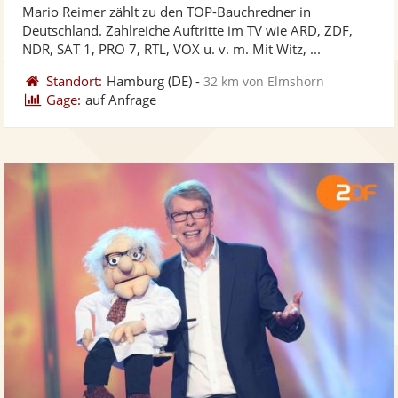
Mario Reimer zählt zu den TOP-Bauchredner in
Fotos
Vi
5
Deutschland. Zahlreiche Auftritte im TV wie ARD, ZDF,
bereit
ber
Sternen
NDR, SAT 1, PRO 7, RTL, VOX u. v. m. Mit Witz, ...
Standort:
Hamburg
(DE)
-
32 km von Elmshorn
Gage:
auf Anfrage