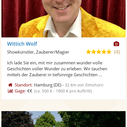
Di
Wittich Wolf
Kü
(4)
5,0
Showkünstler, Zauberer/Magier
ste
von
Ich lade Sie ein, mit mir zusammen wunder-volle
Fo
5
Geschichten voller Wunder zu erleben. Wir tauchen
ber
Sternen
mittels der Zauberei in tiefsinnige Geschichten ...
Standort:
Hamburg
(DE)
-
32 km von Elmshorn
Gage:
€€
(ca. 500 € - 1800 € pro Auftritt)