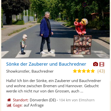
Diese
Di
Sönke der Zauberer und Bauchredner
Künst
Kü
(43)
4,9
Showkünstler, Bauchredner
stellt
ste
von
Hallo! Ich bin der Sönke, ein Zauberer und Bauchredner
Fotos
Vi
5
und wohne zwischen Bremen und Hannover. Gebucht
bereit
ber
Sternen
werde ich nicht nur von den Grossen, auch ...
Standort:
Dörverden
(DE)
-
104 km von Elmshorn
Gage:
auf Anfrage