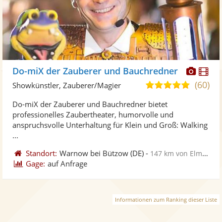
Diese
Di
Do-miX der Zauberer und Bauchredner
Künst
Kü
(60)
4,9
Showkünstler, Zauberer/Magier
stellt
ste
von
Do-miX der Zauberer und Bauchredner bietet
Fotos
Vi
5
professionelles Zaubertheater, humorvolle und
bereit
ber
Sternen
anspruchsvolle Unterhaltung für Klein und Groß: Walking
...
Standort:
Warnow bei Bützow
(DE)
-
147 km von Elmshorn
Gage:
auf Anfrage
Informationen zum Ranking dieser Liste