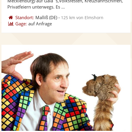
Mecklenburg) auf Gala`s,Volksfesten, Kreuzfahrtschiffen,
ber
Privatfeiern unterwegs. Es ...
Standort:
Malliß
(DE)
-
125 km von Elmshorn
Gage:
auf Anfrage