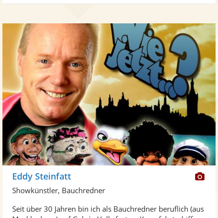
Di
Eddy Steinfatt
Kü
Showkünstler, Bauchredner
ste
Seit über 30 Jahren bin ich als Bauchredner beruflich (aus
Fo