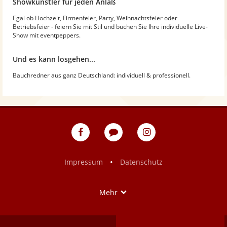
Showkünstler für jeden Anlaß
Egal ob Hochzeit, Firmenfeier, Party, Weihnachtsfeier oder
Betriebsfeier - feiern Sie mit Stil und buchen Sie Ihre individuelle Live-
Show mit eventpeppers.
Und es kann losgehen...
Bauchredner aus ganz Deutschland: individuell & professionell.
eventpeppers
Blog
eventpeppers
auf
auf
Facebook
Instagram
•
Impressum
Datenschutz
Show
Mehr