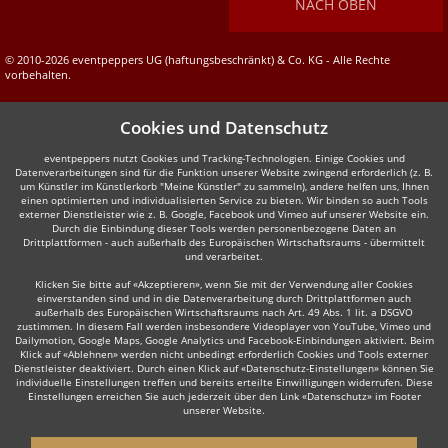
NACH OBEN
© 2010-2026 eventpeppers UG (haftungsbeschränkt) & Co. KG - Alle Rechte
vorbehalten.
Cookies und Datenschutz
eventpeppers nutzt Cookies und Tracking-Technologien. Einige Cookies und
Datenverarbeitungen sind für die Funktion unserer Website zwingend erforderlich (z. B.
um Künstler im Künstlerkorb "Meine Künstler" zu sammeln), andere helfen uns, Ihnen
einen optimierten und individualisierten Service zu bieten. Wir binden so auch Tools
externer Dienstleister wie z. B. Google, Facebook und Vimeo auf unserer Website ein.
Durch die Einbindung dieser Tools werden personenbezogene Daten an
Drittplattformen - auch außerhalb des Europäischen Wirtschaftsraums - übermittelt
und verarbeitet.
Klicken Sie bitte auf «Akzeptieren», wenn Sie mit der Verwendung aller Cookies
einverstanden sind und in die Datenverarbeitung durch Drittplattformen auch
außerhalb des Europäischen Wirtschaftsraums nach Art. 49 Abs. 1 lit. a DSGVO
zustimmen. In diesem Fall werden insbesondere Videoplayer von YouTube, Vimeo und
Dailymotion, Google Maps, Google Analytics und Facebook-Einbindungen aktiviert. Beim
Klick auf «Ablehnen» werden nicht unbedingt erforderlich Cookies und Tools externer
Dienstleister deaktiviert. Durch einen Klick auf «Datenschutz-Einstellungen» können Sie
individuelle Einstellungen treffen und bereits erteilte Einwilligungen widerrufen. Diese
Einstellungen erreichen Sie auch jederzeit über den Link «Datenschutz» im Footer
unserer Website.