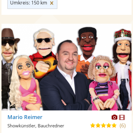
Umkreis: 150 km zurücksetzen
Umkreis: 150 km
Diese
Di
Mario Reimer
Künst
Kü
(6)
5,0
Showkünstler, Bauchredner
stellt
ste
von