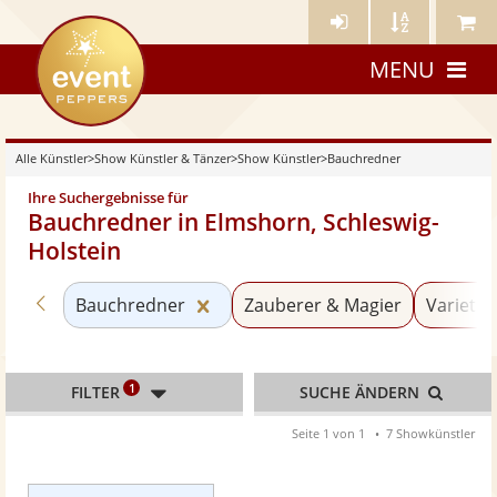
Künstler-
Künstler
Meine
eventpeppers
Login
A-
Künstle
MENU
Z
Alle Künstler
>
Show Künstler & Tänzer
>
Show Künstler
>
Bauchredner
Ihre Suchergebnisse für
Bauchredner in Elmshorn, Schleswig-
Holstein
Zurück zu «Show Künstler»
Kategorie «Bauchredner» zurück
Bauchredner
Zauberer & Magier
Varieté 
1
FILTER
SUCHE ÄNDERN
Seite 1 von 1
7 Showkünstler