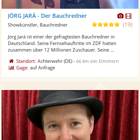
Diese
Di
JÖRG JARÁ - Der Bauchredner
Künst
Kü
(19)
5,0
Showkünstler, Bauchredner
stellt
ste
von
Jörg Jará ist einer der gefragtesten Bauchredner in
Fotos
Vi
5
Deutschland. Seine Fernsehauftritte im ZDF hatten
bereit
ber
Sternen
zusammen über 12 Millionen Zuschauer. Seine ...
Standort:
Achterwehr
(DE)
-
66 km von Elmshorn
Gage:
auf Anfrage