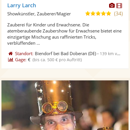
Diese
Di
Larry Larch
Künst
Kü
(34)
4,9
Showkünstler, Zauberer/Magier
stellt
ste
von
Zauberei für Kinder und Erwachsene. Die
Fotos
Vi
5
atemberaubende Zaubershow für Erwachsene bietet eine
bereit
ber
Sternen
einzigartige Mischung aus raffinierten Tricks,
verblüffenden ...
Standort:
Biendorf bei Bad Doberan
(DE)
-
139 km von Elmshorn
Gage:
€
(bis ca. 500 € pro Auftritt)