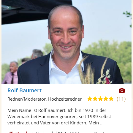
Di
Rolf Baumert
Kü
(11)
5,0
Redner/Moderator, Hochzeitsredner
ste
von
Mein Name ist Rolf Baumert. Ich bin 1970 in der
Fo
5
Wedemark bei Hannover geboren, seit 1989 selbst
ber
Sternen
verheiratet und Vater von drei Kindern. Mein ...