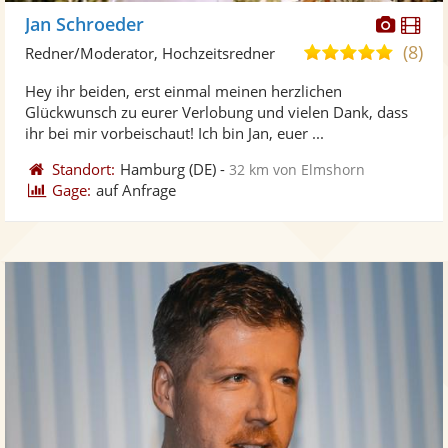
Diese
Di
Jan Schroeder
Künst
Kü
(8)
5,0
Redner/Moderator, Hochzeitsredner
stellt
ste
von
Hey ihr beiden, erst einmal meinen herzlichen
Fotos
Vi
5
Glückwunsch zu eurer Verlobung und vielen Dank, dass
bereit
ber
Sternen
ihr bei mir vorbeischaut! Ich bin Jan, euer ...
Standort:
Hamburg
(DE)
-
32 km von Elmshorn
Gage:
auf Anfrage