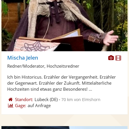
Diese
Di
Mischa Jelen
Künst
Kü
Redner/Moderator, Hochzeitsredner
stellt
ste
Ich bin Historicus. Erzähler der Vergangenheit. Erzähler
Fotos
Vi
der Gegenwart. Erzähler der Zukunft. Mittelalterliche
bereit
ber
Hochzeiten sind etwas ganz Besonderes! ...
Standort:
Lübeck
(DE)
-
70 km von Elmshorn
Gage:
auf Anfrage