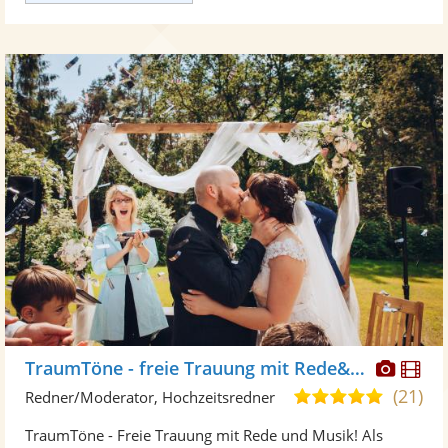
Diese
Di
TraumTöne - freie Trauung mit Rede&Musik
Künst
Kü
(21)
5,0
Redner/Moderator, Hochzeitsredner
stellt
ste
von
TraumTöne - Freie Trauung mit Rede und Musik! Als
Fotos
Vi
5