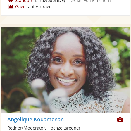
Standort:
Lindwedel
(DE)
-
126 km von Elmshorn
Gage:
auf Anfrage
Di
Angelique Kouamenan
Kü
Redner/Moderator, Hochzeitsredner