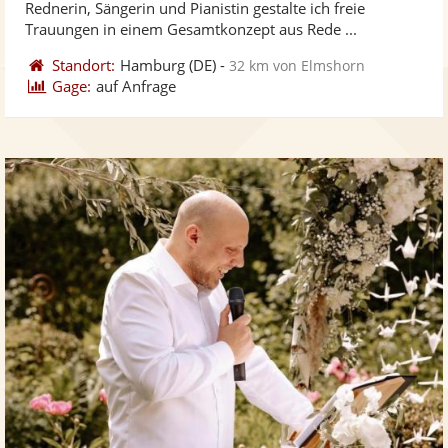
Rednerin, Sängerin und Pianistin gestalte ich freie
bereit
ber
Sternen
Trauungen in einem Gesamtkonzept aus Rede ...
Standort:
Hamburg
(DE)
-
32 km von Elmshorn
Gage:
auf Anfrage