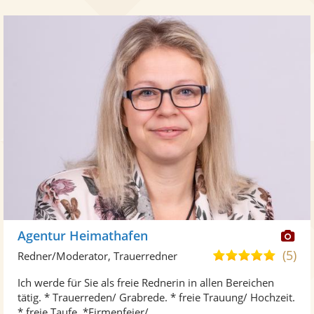
Di
Agentur Heimathafen
Kü
(5)
5,0
Redner/Moderator, Trauerredner
ste
von
Ich werde für Sie als freie Rednerin in allen Bereichen
Fo
5
tätig. * Trauerreden/ Grabrede. * freie Trauung/ Hochzeit.
ber
Sternen
* freie Taufe. *Firmenfeier/ ...