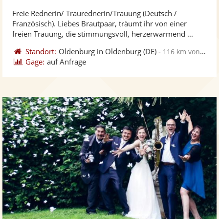
ste
Freie Rednerin/ Traurednerin/Trauung (Deutsch /
Fo
Französisch). Liebes Brautpaar, träumt ihr von einer
ber
freien Trauung, die stimmungsvoll, herzerwärmend ...
Standort:
Oldenburg in Oldenburg
(DE)
-
116 km von Elmshorn
Gage:
auf Anfrage