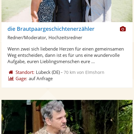
Di
die Brautpaargeschichtenerzähler
Kü
Redner/Moderator, Hochzeitsredner
ste
Wenn zwei sich liebende Herzen für einen gemeinsamen
Fo
Weg entscheiden, dann ist es für uns eine wundervolle
ber
Aufgabe, euren Lieblingsmenschen eure ...
Standort:
Lübeck
(DE)
-
70 km von Elmshorn
Gage:
auf Anfrage