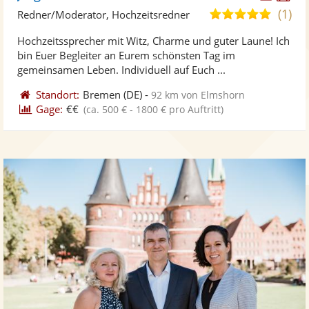
Künst
Kü
(1)
5,0
Redner/Moderator, Hochzeitsredner
stellt
ste
von
Hochzeitssprecher mit Witz, Charme und guter Laune! Ich
Fotos
Vi
5
bin Euer Begleiter an Eurem schönsten Tag im
bereit
ber
Sternen
gemeinsamen Leben. Individuell auf Euch ...
Standort:
Bremen
(DE)
-
92 km von Elmshorn
Gage:
€€
(ca. 500 € - 1800 € pro Auftritt)