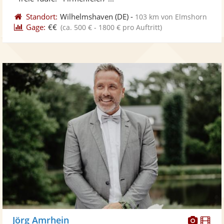
Standort:
Wilhelmshaven
(DE)
-
103 km von Elmshorn
Gage:
€€
(ca. 500 € - 1800 € pro Auftritt)
Diese
Di
Jörg Amrhein