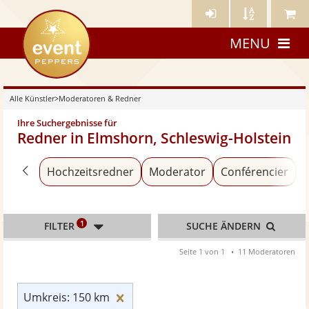
Künstler-
Künstler
Meine
eventpeppers
Login
A-
Künstle
MENU
Z
Alle Künstler
>
Moderatoren & Redner
Ihre Suchergebnisse für
Redner in Elmshorn, Schleswig-Holstein
Zurück zu «Alle Künstler»
Hochzeitsredner
Moderator
Conférencier
1
FILTER
SUCHE ÄNDERN
Seite 1 von 1
11 Moderatoren
Umkreis: 150 km zurücksetzen
Umkreis: 150 km