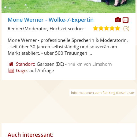
Diese
Di
Mone Werner - Wolke-7-Expertin
Künst
Kü
(3)
5,0
Redner/Moderator, Hochzeitsredner
stellt
ste
von
Mone Werner - professionelle Sprecherin & Moderatorin.
Fotos
Vi
5
- seit über 30 Jahren selbstständig und souverän am
bereit
ber
Sternen
Markt etabliert. - über 500 Trauungen ...
Standort:
Garbsen
(DE)
-
148 km von Elmshorn
Gage:
auf Anfrage
Informationen zum Ranking dieser Liste
Auch interessant: