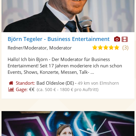
Diese
Di
Björn Tegeler - Business Entertainment
Künst
Kü
(3)
4,9
Redner/Moderator, Moderator
stellt
ste
von
Hallo! Ich bin Björn - Der Moderator für Business
Fotos
Vi
5
Entertainment! Seit 17 Jahren moderiere ich nun schon
bereit
ber
Sternen
Events, Shows, Konzerte, Messen, Talk- ...
Standort:
Bad Oldesloe
(DE)
-
49 km von Elmshorn
Gage:
€€
(ca. 500 € - 1800 € pro Auftritt)