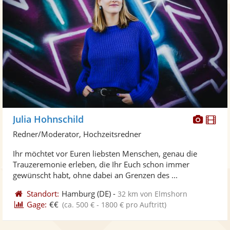
Diese
Di
Julia Hohnschild
Künst
Kü
Redner/Moderator, Hochzeitsredner
stellt
ste
Ihr möchtet vor Euren liebsten Menschen, genau die
Fotos
Vi
Trauzeremonie erleben, die Ihr Euch schon immer
bereit
ber
gewünscht habt, ohne dabei an Grenzen des ...
Standort:
Hamburg
(DE)
-
32 km von Elmshorn
Gage:
€€
(ca. 500 € - 1800 € pro Auftritt)