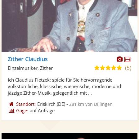
Diese
Di
Zither Claudius
Künst
Kü
(5)
4,9
Einzelmusiker, Zither
stellt
ste
von
Ich Claudius Fietzek: spiele für Sie hervorragende
Fotos
Vi
5
volkstümliche, klassische, wienerische, moderne und
bereit
ber
Sternen
jäzzige Zither-Musik, gelegentlich mit ...
Standort:
Eriskirch
(DE)
-
281 km von Dillingen
Gage:
auf Anfrage