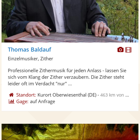
Diese
Di
Thomas Baldauf
Künst
Kü
Einzelmusiker, Zither
stellt
ste
Professionelle Zithermusik für jeden Anlass - lassen Sie
Fotos
Vi
sich vom Klang der Zither verzaubern. Die Zither steht
bereit
ber
leider oft im Verdacht "nur" ...
Standort:
Kurort Oberwiesenthal
(DE)
-
463 km von Dillingen
Gage:
auf Anfrage