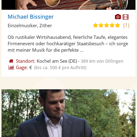
Diese
Di
Michael Bissinger
Künst
Kü
(1)
5,0
Einzelmusiker, Zither
stellt
ste
von
Ob rustikaler Wirtshausabend, feierliche Taufe, elegantes
Fotos
Vi
5
Firmenevent oder hochkarätiger Staatsbesuch – ich sorge
bereit
ber
Sternen
mit meiner Musik für die perfekte ...
Standort:
Kochel am See
(DE)
-
389 km von Dillingen
Gage:
€
(bis ca. 500 € pro Auftritt)