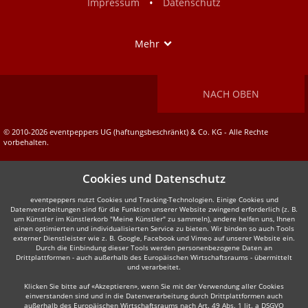
•
Impressum
Datenschutz
Show
Mehr
NACH OBEN
© 2010-2026 eventpeppers UG (haftungsbeschränkt) & Co. KG - Alle Rechte
vorbehalten.
Cookies und Datenschutz
eventpeppers nutzt Cookies und Tracking-Technologien. Einige Cookies und
Datenverarbeitungen sind für die Funktion unserer Website zwingend erforderlich (z. B.
um Künstler im Künstlerkorb "Meine Künstler" zu sammeln), andere helfen uns, Ihnen
einen optimierten und individualisierten Service zu bieten. Wir binden so auch Tools
externer Dienstleister wie z. B. Google, Facebook und Vimeo auf unserer Website ein.
Durch die Einbindung dieser Tools werden personenbezogene Daten an
Drittplattformen - auch außerhalb des Europäischen Wirtschaftsraums - übermittelt
und verarbeitet.
Klicken Sie bitte auf «Akzeptieren», wenn Sie mit der Verwendung aller Cookies
einverstanden sind und in die Datenverarbeitung durch Drittplattformen auch
außerhalb des Europäischen Wirtschaftsraums nach Art. 49 Abs. 1 lit. a DSGVO