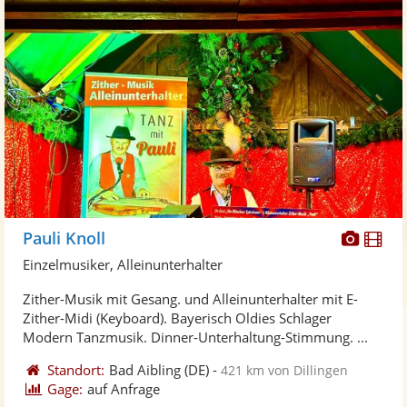
Diese
Di
Pauli Knoll
Künst
Kü
Einzelmusiker, Alleinunterhalter
stellt
ste
Zither-Musik mit Gesang. und Alleinunterhalter mit E-
Fotos
Vi
Zither-Midi (Keyboard). Bayerisch Oldies Schlager
bereit
ber
Modern Tanzmusik. Dinner-Unterhaltung-Stimmung. ...
Standort:
Bad Aibling
(DE)
-
421 km von Dillingen
Gage:
auf Anfrage