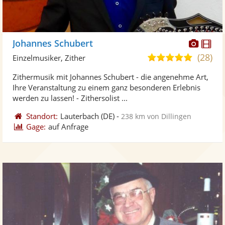
Diese
Di
Johannes Schubert
Künst
Kü
(28)
5,0
Einzelmusiker, Zither
stellt
ste
von
Zithermusik mit Johannes Schubert - die angenehme Art,
Fotos
Vi
5
Ihre Veranstaltung zu einem ganz besonderen Erlebnis
bereit
ber
Sternen
werden zu lassen! - Zithersolist ...
Standort:
Lauterbach
(DE)
-
238 km von Dillingen
Gage:
auf Anfrage