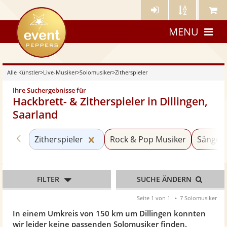
Künstler-
Künstler
Meine
eventpeppers
Login
A-
Künstle
MENU
Z
Alle Künstler
>
Live-Musiker
>
Solomusiker
>
Zitherspieler
Ihre Suchergebnisse für
Hackbrett- & Zitherspieler in Dillingen,
Saarland
Zurück zu «Solomusiker»
Kategorie «Zitherspieler» zurücks
Zitherspieler
Rock & Pop Musiker
Sänger 
FILTER
SUCHE ÄNDERN
Seite 1 von 1
7 Solomusiker
In einem Umkreis von 150 km um Dillingen konnten
wir leider keine passenden Solomusiker finden.