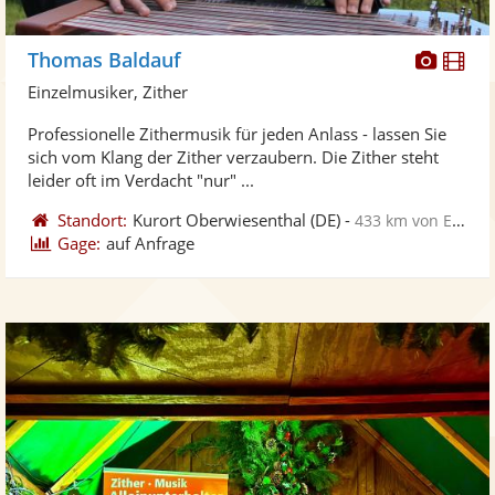
Diese
Di
Thomas Baldauf
Künst
Kü
Einzelmusiker, Zither
stellt
ste
Professionelle Zithermusik für jeden Anlass - lassen Sie
Fotos
Vi
sich vom Klang der Zither verzaubern. Die Zither steht
bereit
ber
leider oft im Verdacht "nur" ...
Standort:
Kurort Oberwiesenthal
(DE)
-
433 km von Essen
Gage:
auf Anfrage