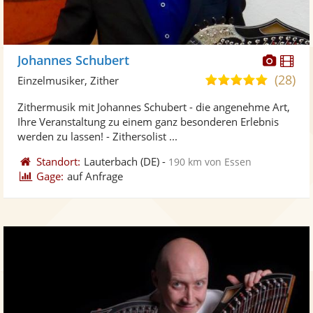
Diese
Di
Johannes Schubert
Künst
Kü
(28)
5,0
Einzelmusiker, Zither
stellt
ste
von
Zithermusik mit Johannes Schubert - die angenehme Art,
Fotos
Vi
5
Ihre Veranstaltung zu einem ganz besonderen Erlebnis
bereit
ber
Sternen
werden zu lassen! - Zithersolist ...
Standort:
Lauterbach
(DE)
-
190 km von Essen
Gage:
auf Anfrage