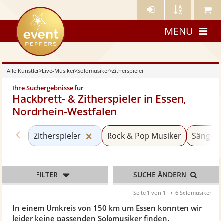
Künstler-
Künstler
Meine
eventpeppers
Login
A-
Künstle
MENU
Z
Alle Künstler
>
Live-Musiker
>
Solomusiker
>
Zitherspieler
Ihre Suchergebnisse für
Hackbrett- & Zitherspieler in Essen,
Nordrhein-Westfalen
Zurück zu «Solomusiker»
Kategorie «Zitherspieler» zurücks
Zitherspieler
Rock & Pop Musiker
Sänger 
FILTER
SUCHE ÄNDERN
Seite 1 von 1
6 Solomusiker
In einem Umkreis von 150 km um Essen konnten wir
leider keine passenden Solomusiker finden.