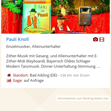
Diese
Di
Pauli Knoll
Künst
Kü
Einzelmusiker, Alleinunterhalter
stellt
ste
Zither-Musik mit Gesang. und Alleinunterhalter mit E-
Fotos
Vi
Zither-Midi (Keyboard). Bayerisch Oldies Schlager
bereit
ber
Modern Tanzmusik. Dinner-Unterhaltung-Stimmung. ...
Standort:
Bad Aibling
(DE)
-
536 km von Essen
Gage:
auf Anfrage
Informationen zum Ranking dieser Liste