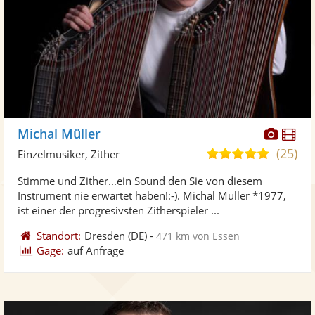
Diese
Di
Michal Müller
Künst
Kü
(25)
4,9
Einzelmusiker, Zither
stellt
ste
von
Stimme und Zither...ein Sound den Sie von diesem
Fotos
Vi
5
Instrument nie erwartet haben!:-). Michal Müller *1977,
bereit
ber
Sternen
ist einer der progresivsten Zitherspieler ...
Standort:
Dresden
(DE)
-
471 km von Essen
Gage:
auf Anfrage