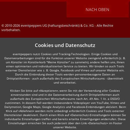
NACH OBEN
© 2010-2026 eventpeppers UG (haftungsbeschränkt) & Co. KG - Alle Rechte
vorbehalten.
Cookies und Datenschutz
eventpeppers nutzt Cookies und Tracking-Technologien. Einige Cookies und
Datenverarbeitungen sind für die Funktion unserer Website zwingend erforderlich (z. B.
um Künstler im Künstlerkorb "Meine Künstler" zu sammeln), andere helfen uns, Ihnen
einen optimierten und individualisierten Service zu bieten. Wir binden so auch Tools
externer Dienstleister wie z. B. Google, Facebook und Vimeo auf unserer Website ein.
Durch die Einbindung dieser Tools werden personenbezogene Daten an
Drittplattformen - auch außerhalb des Europäischen Wirtschaftsraums - übermittelt
und verarbeitet.
Klicken Sie bitte auf «Akzeptieren», wenn Sie mit der Verwendung aller Cookies
einverstanden sind und in die Datenverarbeitung durch Drittplattformen auch
außerhalb des Europäischen Wirtschaftsraums nach Art. 49 Abs. 1 lit. a DSGVO
zustimmen. In diesem Fall werden insbesondere Videoplayer von YouTube, Vimeo und
Dailymotion, Google Maps, Google Analytics und Facebook-Einbindungen aktiviert. Beim
Klick auf «Ablehnen» werden nicht unbedingt erforderlich Cookies und Tools externer
Dienstleister deaktiviert. Durch einen Klick auf «Datenschutz-Einstellungen» können Sie
individuelle Einstellungen treffen und bereits erteilte Einwilligungen widerrufen. Diese
Einstellungen erreichen Sie auch jederzeit über den Link «Datenschutz» im Footer
unserer Website.