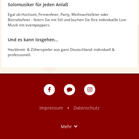
Solomusiker für jeden Anlaß
Egal ob Hochzeit, Firmenfeier, Party, Weihnachtsfeier oder
Betriebsfeier - feiern Sie mit Stil und buchen Sie Ihre individuelle Live-
Musik mit eventpeppers.
Und es kann losgehen...
Hackbrett- & Zitherspieler aus ganz Deutschland: individuell &
professionell.
eventpeppers
Blog
eventpeppers
auf
auf
Facebook
Instagram
•
Impressum
Datenschutz
Show
Mehr