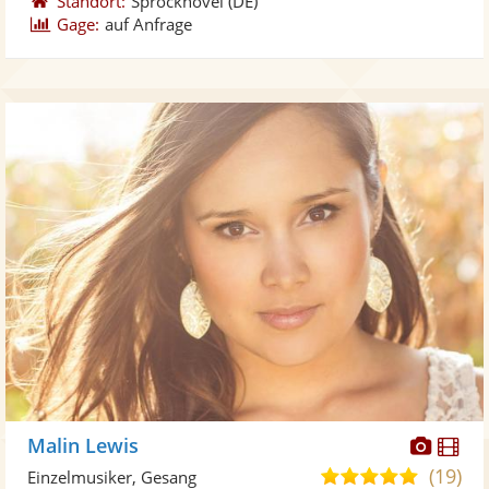
Standort:
Sprockhövel
(DE)
Gage:
auf Anfrage
Diese
Di
Malin Lewis
Künst
Kü
(19)
5,0
Einzelmusiker, Gesang