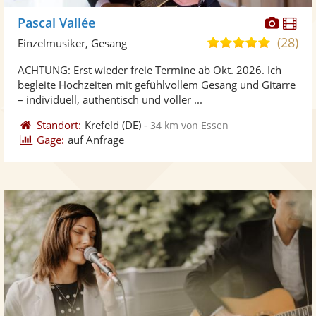
Diese
Di
Pascal Vallée
Künst
Kü
(28)
5,0
Einzelmusiker, Gesang
stellt
ste
von
ACHTUNG: Erst wieder freie Termine ab Okt. 2026. Ich
Fotos
Vi
5
begleite Hochzeiten mit gefühlvollem Gesang und Gitarre
bereit
ber
Sternen
– individuell, authentisch und voller ...
Standort:
Krefeld
(DE)
-
34 km von Essen
Gage:
auf Anfrage