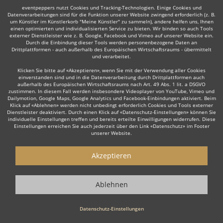
eventpeppers nutzt Cookies und Tracking-Technologien. Einige Cookies und
Datenverarbeitungen sind für die Funktion unserer Website zwingend erforderlich (z. B.
um Künstler im Künstlerkorb "Meine Künstler" zu sammeln), andere helfen uns, Ihnen
einen optimierten und individualisierten Service zu bieten. Wir binden so auch Tools
Auch interessant:
externer Dienstleister wie z. B. Google, Facebook und Vimeo auf unserer Website ein.
Durch die Einbindung dieser Tools werden personenbezogene Daten an
Drittplattformen - auch außerhalb des Europäischen Wirtschaftsraums - übermittelt
und verarbeitet.
Trompeter
Trauerredner
Dudelsackspieler
Organi
Klicken Sie bitte auf «Akzeptieren», wenn Sie mit der Verwendung aller Cookies
einverstanden sind und in die Datenverarbeitung durch Drittplattformen auch
außerhalb des Europäischen Wirtschaftsraums nach Art. 49 Abs. 1 lit. a DSGVO
zustimmen. In diesem Fall werden insbesondere Videoplayer von YouTube, Vimeo und
Dailymotion, Google Maps, Google Analytics und Facebook-Einbindungen aktiviert. Beim
Klick auf «Ablehnen» werden nicht unbedingt erforderlich Cookies und Tools externer
Dienstleister deaktiviert. Durch einen Klick auf «Datenschutz-Einstellungen» können Sie
individuelle Einstellungen treffen und bereits erteilte Einwilligungen widerrufen. Diese
Wie funktioniert's?
Einstellungen erreichen Sie auch jederzeit über den Link «Datenschutz» im Footer
unserer Website.
1. Kostenlos anfragen
Akzeptieren
Starten Sie mit dem Button 'Kostenlos anfragen' eine Anfrage an die für
Sie interessanten Solomusiker - also z. B. bestimmte Sänger. Diesen
Button finden Sie auf den jeweiligen Künstler-Profil-Seiten der Musiker.
Ablehnen
2. Angebote erhalten & Details besprechen
Datenschutz-Einstellungen
Sie erhalten Angebote Ihrer angefragten Sänger. Nutzen Sie die