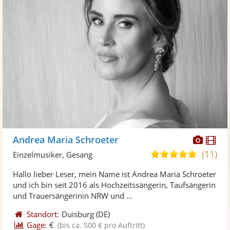
Diese
Di
Andrea Maria Schroeter
Künst
Kü
(11)
4,8
Einzelmusiker, Gesang
stellt
ste
von
Hallo lieber Leser, mein Name ist Andrea Maria Schroeter
Fotos
Vi
5
und ich bin seit 2016 als Hochzeitssängerin, Taufsängerin
bereit
ber
Sternen
und Trauersängerinin NRW und ...
Standort:
Duisburg
(DE)
Gage:
€
(bis ca. 500 € pro Auftritt)