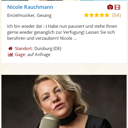
Diese
Di
Nicole Rauchmann
Künst
Kü
(64)
5,0
Einzelmusiker, Gesang
stellt
ste
von
Ich bin wieder da! :-) Habe nun pausiert und stehe Ihnen
Fotos
Vi
5
gerne wieder gesanglich zur Verfügung! Lassen Sie sich
bereit
ber
Sternen
berühren und verzaubern! Nicole ...
Standort:
Duisburg
(DE)
Gage:
auf Anfrage