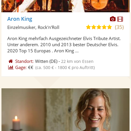
Diese
Di
Aron King
Künst
Kü
(35)
4,9
Einzelmusiker, Rock'n'Roll
stellt
ste
von
Aron King mehrfach Ausgezeichneter Elvis Tribute Artist.
Fotos
Vi
5
Unter anderem. 2010 und 2013 bester Deutscher Elvis.
bereit
ber
Sternen
2020 Top 15 Europas . Aron King ...
Standort:
Witten
(DE)
-
22 km von Essen
Gage:
€€
(ca. 500 € - 1800 € pro Auftritt)