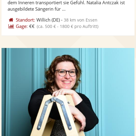
dem Inneren transportiert sie Gefühl. Natalia Antczak ist
bereit
ber
Sternen
ausgebildete Sängerin für ...
Standort:
Willich
(DE)
-
38 km von Essen
Gage:
€€
(ca. 500 € - 1800 € pro Auftritt)