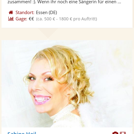
zusammen! :). Wenn ihr noch eine Sängerin für einen ...
Standort:
Essen
(DE)
Gage:
€€
(ca. 500 € - 1800 € pro Auftritt)
Diese
Di
Sabine Heil