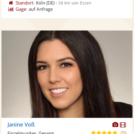
Standort:
Köln
(DE)
-
58 km von Essen
Gage:
auf Anfrage
Diese
Di
Janine Voß
Künst
Kü
(9)
5,0
Einzelmusiker, Gesang