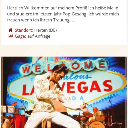
stellt
ste
von
Herzlich Willkommen auf meinem Profil! Ich heiße Malin
Fotos
Vi
5
und studiere im letzten Jahr Pop-Gesang. Ich würde mich
bereit
ber
Sternen
freuen wenn ich Ihre/n Trauung, ...
Standort:
Herten
(DE)
Gage:
auf Anfrage