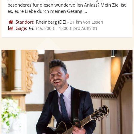
Fotos
Vi
5
besonderes für diesen wundervollen Anlass? Mein Ziel ist
bereit
ber
Sternen
es, eure Liebe durch meinen Gesang ...
Standort:
Rheinberg
(DE)
-
31 km von Essen
Gage:
€€
(ca. 500 € - 1800 € pro Auftritt)