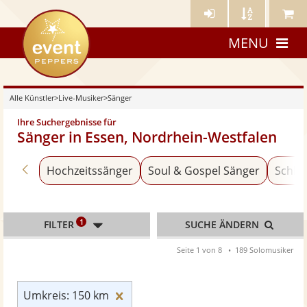
Künstler-
Künstler
Meine
eventpeppers
Login
A-
Künstle
MENU
Z
Alle Künstler
>
Live-Musiker
>
Sänger
Ihre Suchergebnisse für
Sänger in Essen, Nordrhein-Westfalen
Zurück zu «Live-Musiker»
Hochzeitssänger
Soul & Gospel Sänger
Schla
1
FILTER
SUCHE ÄNDERN
Seite 1 von 8
189 Solomusiker
Umkreis: 150 km zurücksetzen
Umkreis: 150 km