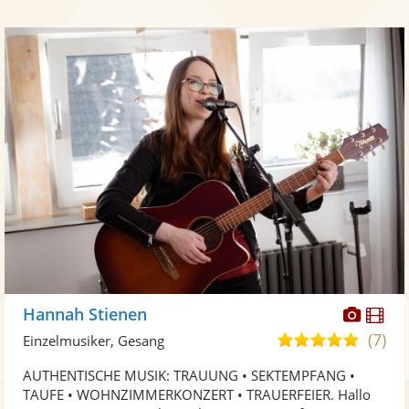
Diese
Di
Hannah Stienen
Künst
Kü
(7)
5,0
Einzelmusiker, Gesang
stellt
ste
von
AUTHENTISCHE MUSIK: TRAUUNG • SEKTEMPFANG •
Fotos
Vi
5
TAUFE • WOHNZIMMERKONZERT • TRAUERFEIER. Hallo
bereit
ber
Sternen