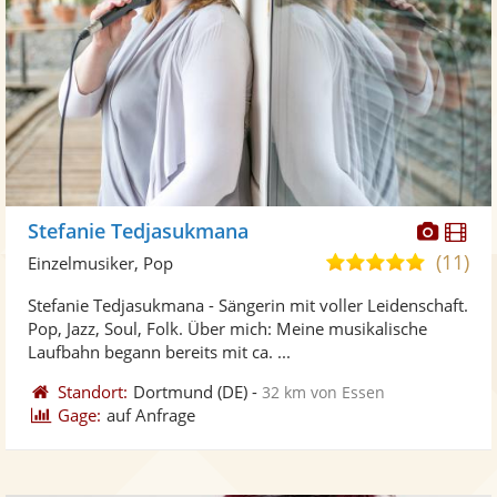
Diese
Di
Stefanie Tedjasukmana
Künst
Kü
(11)
5,0
Einzelmusiker, Pop
stellt
ste
von
Stefanie Tedjasukmana - Sängerin mit voller Leidenschaft.
Fotos
Vi
5
Pop, Jazz, Soul, Folk. Über mich: Meine musikalische
bereit
ber
Sternen
Laufbahn begann bereits mit ca. ...
Standort:
Dortmund
(DE)
-
32 km von Essen
Gage:
auf Anfrage