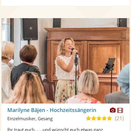
Diese
Di
Marilyne Bäjen - Hochzeitssängerin
Künst
Kü
(21)
4,9
Einzelmusiker, Gesang
stellt
ste
von
Ihr traut euch... ...und wünscht euch etwas ganz