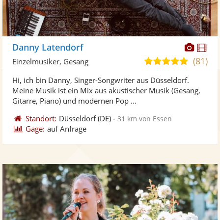
Diese
Di
Danny Latendorf
Künst
Kü
(81)
5,0
Einzelmusiker, Gesang
stellt
ste
von
Hi, ich bin Danny, Singer-Songwriter aus Düsseldorf.
Fotos
Vi
5
Meine Musik ist ein Mix aus akustischer Musik (Gesang,
bereit
ber
Sternen
Gitarre, Piano) und modernen Pop ...
Standort:
Düsseldorf
(DE)
-
31 km von Essen
Gage:
auf Anfrage