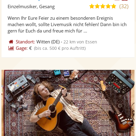
Künst
Kü
(32)
5,0
Einzelmusiker, Gesang
stellt
ste
von
Wenn Ihr Eure Feier zu einem besonderen Ereignis
Fotos
Vi
5
machen wollt, sollte Livemusik nicht fehlen! Dann bin ich
bereit
ber
Sternen
gern für Euch da und freue mich für ...
Standort:
Witten
(DE)
-
22 km von Essen
Gage:
€
(bis ca. 500 € pro Auftritt)