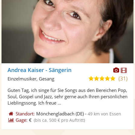
Diese
Di
Andrea Kaiser - Sängerin
Künst
Kü
(31)
5,0
Einzelmusiker, Gesang
stellt
ste
von
Guten Tag, ich singe für Sie Songs aus den Bereichen Pop,
Fotos
Vi
5
Soul, Gospel und Jazz, sehr gerne auch Ihren persönlichen
bereit
ber
Sternen
Lieblingssong. Ich freue ...
Standort:
Mönchengladbach
(DE)
-
49 km von Essen
Gage:
€
(bis ca. 500 € pro Auftritt)