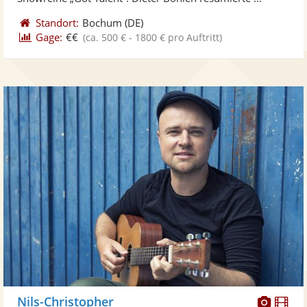
Standort:
Bochum
(DE)
Gage:
€€
(ca. 500 € - 1800 € pro Auftritt)
Diese
Di
Nils-Christopher