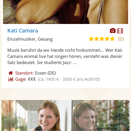
Diese
Di
Kati Camara
Künst
Kü
(6)
5,0
Einzelmusiker, Gesang
stellt
ste
von
Musik berührt da wo Hände nicht hinkommen… Wer Kati
Fotos
Vi
5
Camara einmal live hat singen hören, versteht was dieser
bereit
ber
Sternen
Satz bedeutet. Sie studierte Jazz- ...
Standort:
Essen
(DE)
Gage:
€€€
(ca. 1800 € - 3500 € pro Auftritt)