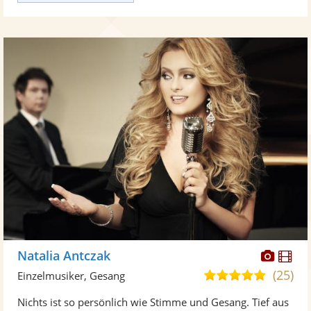
Diese
Di
Natalia Antczak
Künst
Kü
(25)
5,0
Einzelmusiker, Gesang
stellt
ste
von
Nichts ist so persönlich wie Stimme und Gesang. Tief aus
Fotos
Vi
5