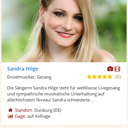
Diese
Di
Sandra Hilge
Künst
Kü
(8)
5,0
Einzelmusiker, Gesang
stellt
ste
von
Die Sängerin Sandra Hilge steht für weltklasse Livegesang
Fotos
Vi
5
und sympathische musikalische Unterhaltung auf
bereit
ber
Sternen
allerhöchstem Niveau! Sandra schneiderte ...
Standort:
Duisburg
(DE)
Gage:
auf Anfrage