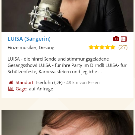
Diese
Di
LUISA (Sängerin)
Künst
Kü
(27)
5,0
Einzelmusiker, Gesang
stellt
ste
von
LUISA - die hinreißende und stimmungsgeladene
Fotos
Vi
5
Gesangsshow! LUISA - für ihre Party im Dirndl! LUISA- für
bereit
ber
Sternen
Schützenfeste, Karnevalsfeiern und jegliche ...
Standort:
Iserlohn
(DE)
-
48 km von Essen
Gage:
auf Anfrage