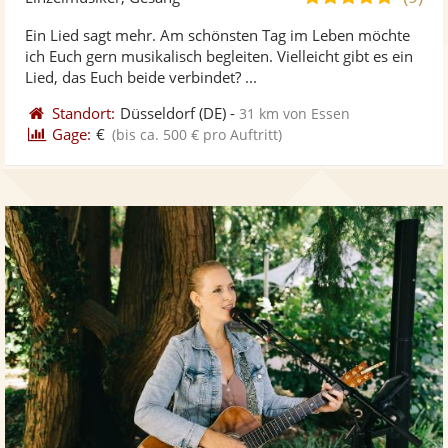
stellt
ste
von
Ein Lied sagt mehr. Am schönsten Tag im Leben möchte
Fotos
Vi
5
ich Euch gern musikalisch begleiten. Vielleicht gibt es ein
bereit
ber
Sternen
Lied, das Euch beide verbindet? ...
Standort:
Düsseldorf
(DE)
-
31 km von Essen
Gage:
€
(bis ca. 500 € pro Auftritt)