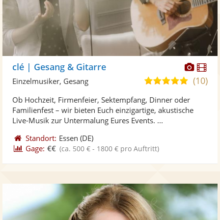
Diese
Di
clé | Gesang & Gitarre
Künst
Kü
(10)
5,0
Einzelmusiker, Gesang
stellt
ste
von
Ob Hochzeit, Firmenfeier, Sektempfang, Dinner oder
Fotos
Vi
5
Familienfest – wir bieten Euch einzigartige, akustische
bereit
ber
Sternen
Live-Musik zur Untermalung Eures Events. ...
Standort:
Essen
(DE)
Gage:
€€
(ca. 500 € - 1800 € pro Auftritt)