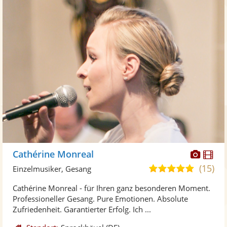
Diese
Di
Cathérine Monreal
Künst
Kü
(15)
5,0
Einzelmusiker, Gesang
stellt
ste
von
Cathérine Monreal - für Ihren ganz besonderen Moment.
Fotos
Vi
5
Professioneller Gesang. Pure Emotionen. Absolute
bereit
ber
Sternen
Zufriedenheit. Garantierter Erfolg. Ich ...