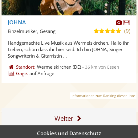
Diese
Di
JOHNA
Künst
Kü
(9)
5,0
Einzelmusiker, Gesang
stellt
ste
von
Handgemachte Live Musik aus Wermelskirchen. Hallo ihr
Fotos
Vi
5
Lieben, schön dass ihr hier seid. Ich bin JOHNA, Singer
bereit
ber
Sternen
Songwriterin & Gitarristin ...
Standort:
Wermelskirchen
(DE)
-
36 km von Essen
Gage:
auf Anfrage
Informationen zum Ranking dieser Liste
Weiter
Cookies und Datenschutz