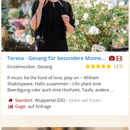
Diese
Di
Teresa - Gesang für besondere Momente
Künst
Kü
(43)
5,0
Einzelmusiker, Gesang
stellt
ste
von
If music be the food of love, play on ~ William
Fotos
Vi
5
Shakespeare. Hallo zusammen :-) Ihr plant eine
bereit
ber
Sternen
Beerdigung oder auch eine Hochzeit, Taufe, andere ...
Standort:
Wuppertal
(DE)
-
23 km von Essen
Gage:
auf Anfrage