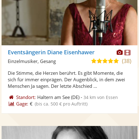
Diese
Di
Eventsängerin Diane Eisenhawer
Künst
Kü
(38)
5,0
Einzelmusiker, Gesang
stellt
ste
von
Die Stimme, die Herzen berührt. Es gibt Momente, die
Fotos
Vi
5
sich für immer einprägen. Der Augenblick, in dem zwei
bereit
ber
Sternen
Menschen Ja sagen. Der letzte Abschied ...
Standort:
Haltern am See
(DE)
-
34 km von Essen
Gage:
€
(bis ca. 500 € pro Auftritt)