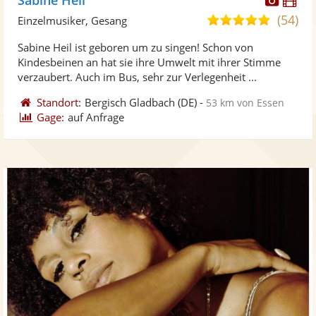
Künst
Kü
(54)
5,0
Einzelmusiker, Gesang
stellt
ste
von
Sabine Heil ist geboren um zu singen! Schon von
Fotos
Vi
5
Kindesbeinen an hat sie ihre Umwelt mit ihrer Stimme
bereit
ber
Sternen
verzaubert. Auch im Bus, sehr zur Verlegenheit ...
Standort:
Bergisch Gladbach
(DE)
-
53 km von Essen
Gage:
auf Anfrage