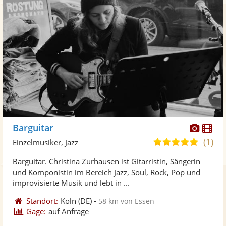
Diese
Di
Barguitar
Künst
Kü
(1)
5,0
Einzelmusiker, Jazz
stellt
ste
von
Barguitar. Christina Zurhausen ist Gitarristin, Sängerin
Fotos
Vi
5
und Komponistin im Bereich Jazz, Soul, Rock, Pop und
bereit
ber
Sternen
improvisierte Musik und lebt in ...
Standort:
Köln
(DE)
-
58 km von Essen
Gage:
auf Anfrage