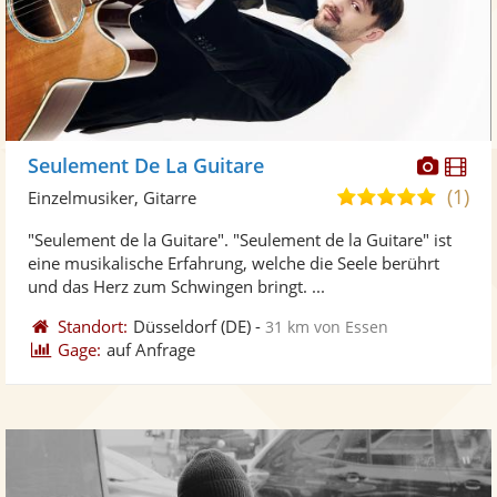
Diese
Di
Seulement De La Guitare
Künst
Kü
(1)
5,0
Einzelmusiker, Gitarre
stellt
ste
von
"Seulement de la Guitare". "Seulement de la Guitare" ist
Fotos
Vi
5
eine musikalische Erfahrung, welche die Seele berührt
bereit
ber
Sternen
und das Herz zum Schwingen bringt. ...
Standort:
Düsseldorf
(DE)
-
31 km von Essen
Gage:
auf Anfrage