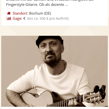
bereit
ber
Fingerstyle-Gitarre. Ob als dezente ...
Standort:
Bochum
(DE)
Gage:
€
(bis ca. 500 € pro Auftritt)