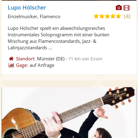
Diese
Di
Lupo Hölscher
Künst
Kü
(4)
4,9
Einzelmusiker, Flamenco
stellt
ste
von
Lupo Hölscher spielt ein abwechslungsreiches
Fotos
Vi
5
Instrumentales Soloprogramm mit einer bunten
bereit
ber
Sternen
Mischung aus Flamencostandards, Jazz- &
Latinjazzstandards ...
Standort:
Münster
(DE)
-
71 km von Essen
Gage:
auf Anfrage