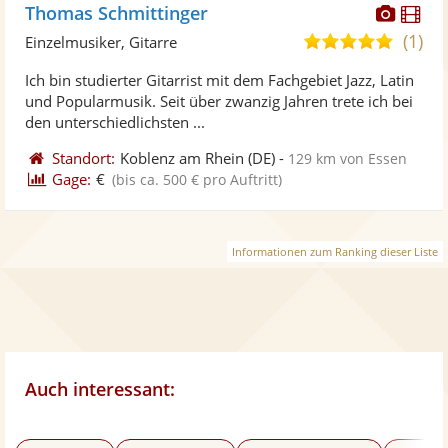
Diese
Di
Thomas Schmittinger
Künst
Kü
(1)
5,0
Einzelmusiker, Gitarre
stellt
ste
von
Ich bin studierter Gitarrist mit dem Fachgebiet Jazz, Latin
Fotos
Vi
5
und Popularmusik. Seit über zwanzig Jahren trete ich bei
bereit
ber
Sternen
den unterschiedlichsten ...
Standort:
Koblenz am Rhein
(DE)
-
129 km von Essen
Gage:
€
(bis ca. 500 € pro Auftritt)
Informationen zum Ranking dieser Liste
Auch interessant: