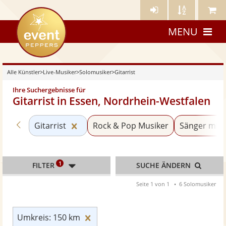
Künstler-
Künstler
Meine
eventpeppers
Login
A-
Künstle
MENU
Z
Alle Künstler
>
Live-Musiker
>
Solomusiker
>
Gitarrist
Ihre Suchergebnisse für
Gitarrist in Essen, Nordrhein-Westfalen
Zurück zu «Solomusiker»
Kategorie «Gitarrist» zurücksetzen
Gitarrist
Rock & Pop Musiker
Sänger mit 
1
FILTER
SUCHE ÄNDERN
Seite 1 von 1
6 Solomusiker
Umkreis: 150 km zurücksetzen
Umkreis: 150 km