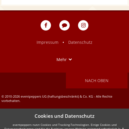
eventpeppers
Blog
eventpeppers
auf
auf
Facebook
Instagram
•
Impressum
Datenschutz
Show
Mehr
NACH OBEN
© 2010-2026 eventpeppers UG (haftungsbeschränkt) & Co. KG - Alle Rechte
vorbehalten.
Cookies und Datenschutz
eventpeppers nutzt Cookies und Tracking-Technologien. Einige Cookies und
Datenverarbeitungen sind für die Funktion unserer Website zwingend erforderlich (z. B.