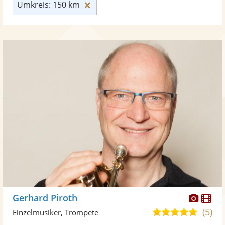
Umkreis: 150 km zurücksetzen
Umkreis: 150 km
Diese
Di
Gerhard Piroth
Künst
Kü
(5)
5,0
Einzelmusiker, Trompete
stellt
ste
von