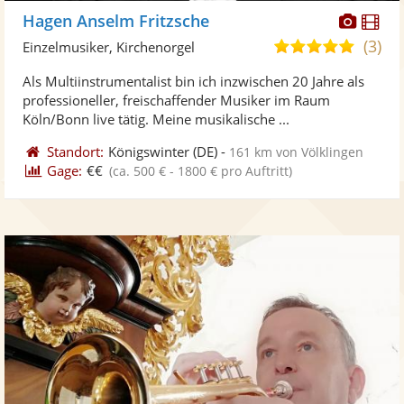
Diese
Di
Hagen Anselm Fritzsche
Künst
Kü
(3)
5,0
Einzelmusiker, Kirchenorgel
stellt
ste
von
Als Multiinstrumentalist bin ich inzwischen 20 Jahre als
Fotos
Vi
5
professioneller, freischaffender Musiker im Raum
bereit
ber
Sternen
Köln/Bonn live tätig. Meine musikalische ...
Standort:
Königswinter
(DE)
-
161 km von Völklingen
Gage:
€€
(ca. 500 € - 1800 € pro Auftritt)