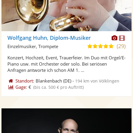
Diese
Di
Wolfgang Huhn, Diplom-Musiker
Künst
Kü
(29)
5,0
Einzelmusiker, Trompete
stellt
ste
von
Konzert, Hochzeit, Event, Trauerfeier. Im Duo mit Orgel/E-
Fotos
Vi
5
Piano usw. mit Orchester oder solo. Bei seriösen
bereit
ber
Sternen
Anfragen antworte ich schon AM 1. ...
Standort:
Blankenbach
(DE)
-
194 km von Völklingen
Gage:
€
(bis ca. 500 € pro Auftritt)