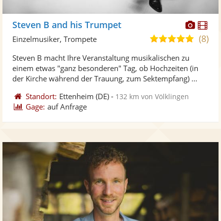
Diese
Di
Steven B and his Trumpet
Künst
Kü
(8)
5,0
Einzelmusiker, Trompete
stellt
ste
von
Steven B macht Ihre Veranstaltung musikalischen zu
Fotos
Vi
5
einem etwas "ganz besonderen" Tag, ob Hochzeiten (in
bereit
ber
Sternen
der Kirche während der Trauung, zum Sektempfang) ...
Standort:
Ettenheim
(DE)
-
132 km von Völklingen
Gage:
auf Anfrage