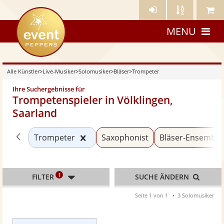
Künstler-
Künstler
Meine
eventpeppers
Login
A-
Künstle
MENU
Z
Alle Künstler
>
Live-Musiker
>
Solomusiker
>
Bläser
>
Trompeter
Ihre Suchergebnisse für
Trompetenspieler in Völklingen,
Saarland
Zurück zu «Bläser»
Kategorie «Trompeter» zurücksetz
Trompeter
Saxophonist
Bläser-Ensemble
1
FILTER
SUCHE ÄNDERN
Seite 1 von 1
3 Solomusiker