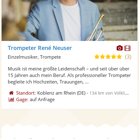
Diese
Di
Trompeter René Neuser
Künst
Kü
(3)
5,0
Einzelmusiker, Trompete
stellt
ste
von
Musik ist meine größte Leidenschaft – und seit über über
Fotos
Vi
5
15 Jahren auch mein Beruf. Als professioneller Trompeter
bereit
ber
Sternen
begleite ich Hochzeiten, Trauungen, ...
Standort:
Koblenz am Rhein
(DE)
-
134 km von Völklingen
Gage:
auf Anfrage