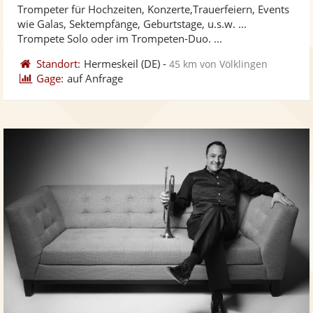
Trompeter für Hochzeiten, Konzerte,Trauerfeiern, Events
Fotos
Vi
5
wie Galas, Sektempfänge, Geburtstage, u.s.w. ...
bereit
ber
Sternen
Trompete Solo oder im Trompeten-Duo. ...
Standort:
Hermeskeil
(DE)
-
45 km von Völklingen
Gage:
auf Anfrage