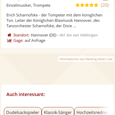
Künst
Kü
(20)
5,0
Einzelmusiker, Trompete
stellt
ste
von
Erich Scharnofske - der Tompeter mit dem königlichen
Fotos
Vi
5
Ton. Leiter der Königlichen Blasmusik Hannover, des
bereit
ber
Sternen
Tanzorchester Scharnofske, der Dixie ...
Standort:
Hannover
(DE)
-
401 km von Völklingen
Gage:
auf Anfrage
Informationen zum Ranking dieser Liste
Auch interessant:
Dudelsackspieler
Klassik-Sänger
Hochzeitsredner