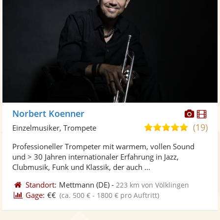
Diese
Di
Norbert Koenner
Künst
Kü
(19)
5,0
Einzelmusiker, Trompete
stellt
ste
von
Professioneller Trompeter mit warmem, vollen Sound
Fotos
Vi
5
und > 30 Jahren internationaler Erfahrung in Jazz,
bereit
ber
Sternen
Clubmusik, Funk und Klassik, der auch ...
Standort:
Mettmann
(DE)
-
223 km von Völklingen
Gage:
€€
(ca. 500 € - 1800 € pro Auftritt)