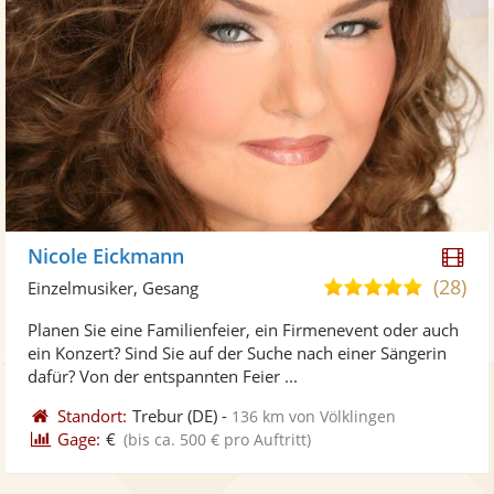
Di
Nicole Eickmann
Kü
(28)
4,9
Einzelmusiker, Gesang
ste
von
Planen Sie eine Familienfeier, ein Firmenevent oder auch
Vi
5
ein Konzert? Sind Sie auf der Suche nach einer Sängerin
ber
Sternen
dafür? Von der entspannten Feier ...
Standort:
Trebur
(DE)
-
136 km von Völklingen
Gage:
€
(bis ca. 500 € pro Auftritt)