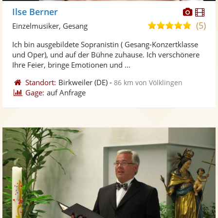
Diese
Di
Ilse Berner
Künst
Kü
(5)
5,0
Einzelmusiker, Gesang
stellt
ste
von
Ich bin ausgebildete Sopranistin ( Gesang-Konzertklasse
Fotos
Vi
5
und Oper), und auf der Bühne zuhause. Ich verschönere
bereit
ber
Sternen
Ihre Feier, bringe Emotionen und ...
Standort:
Birkweiler
(DE)
-
86 km von Völklingen
Gage:
auf Anfrage