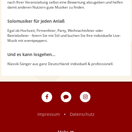
nach Ihrer Veranstaltung selbst eine Bewertung abzugeben und helfen
damit anderen Nutzern gute Musiker zu finden.
Solomusiker für jeden Anlaß
Egal ob Hochzeit, Firmenfeier, Party, Weihnachtsfeier oder
Betriebsfeier - feiern Sie mit Stil und buchen Sie Ihre individuelle Live-
Musik mit eventpeppers.
Und es kann losgehen...
Klassik-Sänger aus ganz Deutschland: individuell & professionell.
eventpeppers
Blog
eventpeppers
auf
auf
Facebook
Instagram
•
Impressum
Datenschutz
Show
Mehr