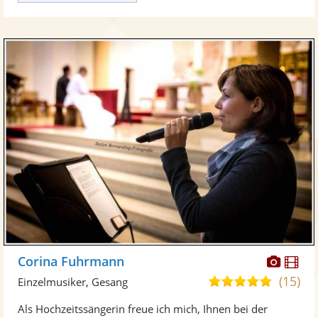
Diese
Di
Corina Fuhrmann
Künst
Kü
(15)
5,0
Einzelmusiker, Gesang
stellt
ste
von
Als Hochzeitssängerin freue ich mich, Ihnen bei der
Fotos
Vi
5