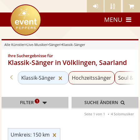
Künstler-
Künstler
Meine
eventpeppers
Login
A-
Künstle
MENU
Z
Alle Künstler
>
Live-Musiker
>
Sänger
>
Klassik-Sänger
Ihre Suchergebnisse für
Klassik-Sänger in Völklingen, Saarland
Zurück zu «Sänger»
Kategorie «Klassik-Sänger» zur
Klassik-Sänger
Hochzeitssänger
Soul & G
1
FILTER
SUCHE ÄNDERN
Seite 1 von 1
4 Solomusiker
Umkreis: 150 km zurücksetzen
Umkreis: 150 km