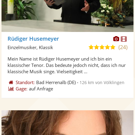
Diese
Di
Rüdiger Husemeyer
Künst
Kü
(24)
5,0
Einzelmusiker, Klassik
stellt
ste
von
Mein Name ist Rüdiger Husemeyer und ich bin ein
Fotos
Vi
5
klassischer Tenor. Das bedeute jedoch nicht, dass ich nur
bereit
ber
Sternen
klassische Musik singe. Vielseitigkeit ...
Standort:
Bad Herrenalb
(DE)
-
126 km von Völklingen
Gage:
auf Anfrage