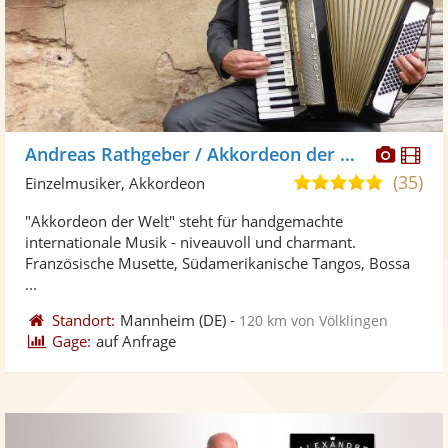
Diese
Di
Andreas Rathgeber / Akkordeon der Welt
Künst
Kü
(35)
4,9
Einzelmusiker, Akkordeon
stellt
ste
von
"Akkordeon der Welt" steht für handgemachte
Fotos
Vi
5
internationale Musik - niveauvoll und charmant.
bereit
ber
Sternen
Französische Musette, Südamerikanische Tangos, Bossa
...
Standort:
Mannheim
(DE)
-
120 km von Völklingen
Gage:
auf Anfrage