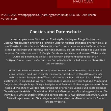
NACH OBEN
© 2010-2026 eventpeppers UG (haftungsbeschränkt) & Co. KG - Alle Rechte
vorbehalten.
Cookies und Datenschutz
eventpeppers nutzt Cookies und Tracking-Technologien. Einige Cookies und
Datenverarbeitungen sind für die Funktion unserer Website zwingend erforderlich (z. B.
um Künstler im Künstlerkorb "Meine Künstler" zu sammeln), andere helfen uns, Ihnen
einen optimierten und individualisierten Service zu bieten. Wir binden so auch Tools
externer Dienstleister wie z. B. Google, Facebook und Vimeo auf unserer Website ein.
Durch die Einbindung dieser Tools werden personenbezogene Daten an
Drittplattformen - auch außerhalb des Europäischen Wirtschaftsraums - übermittelt
und verarbeitet.
Klicken Sie bitte auf «Akzeptieren», wenn Sie mit der Verwendung aller Cookies
einverstanden sind und in die Datenverarbeitung durch Drittplattformen auch
außerhalb des Europäischen Wirtschaftsraums nach Art. 49 Abs. 1 lit. a DSGVO
zustimmen. In diesem Fall werden insbesondere Videoplayer von YouTube, Vimeo und
Dailymotion, Google Maps, Google Analytics und Facebook-Einbindungen aktiviert. Beim
Klick auf «Ablehnen» werden nicht unbedingt erforderlich Cookies und Tools externer
Dienstleister deaktiviert. Durch einen Klick auf «Datenschutz-Einstellungen» können Sie
individuelle Einstellungen treffen und bereits erteilte Einwilligungen widerrufen. Diese
Einstellungen erreichen Sie auch jederzeit über den Link «Datenschutz» im Footer
unserer Website.