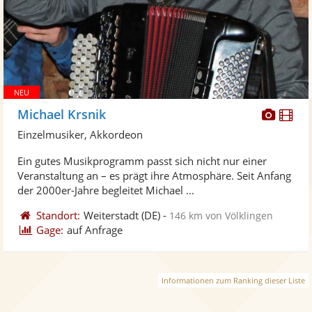
Diese
Di
Michael Krsnik
Künst
Kü
Einzelmusiker, Akkordeon
stellt
ste
Ein gutes Musikprogramm passt sich nicht nur einer
Fotos
Vi
Veranstaltung an – es prägt ihre Atmosphäre. Seit Anfang
bereit
ber
der 2000er-Jahre begleitet Michael ...
Standort:
Weiterstadt
(DE)
-
146 km von Völklingen
Gage:
auf Anfrage
Informationen zum Ranking dieser Liste