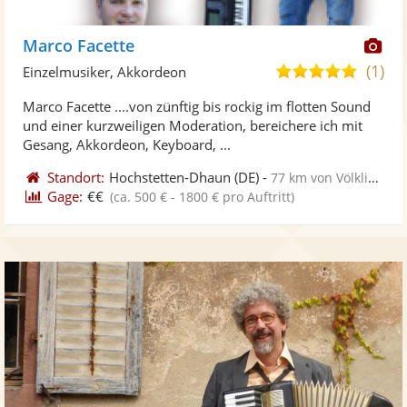
Di
Marco Facette
Kü
(1)
5,0
Einzelmusiker, Akkordeon
ste
von
Marco Facette ....von zünftig bis rockig im flotten Sound
Fo
5
und einer kurzweiligen Moderation, bereichere ich mit
ber
Sternen
Gesang, Akkordeon, Keyboard, ...
Standort:
Hochstetten-Dhaun
(DE)
-
77 km von Völklingen
Gage:
€€
(ca. 500 € - 1800 € pro Auftritt)