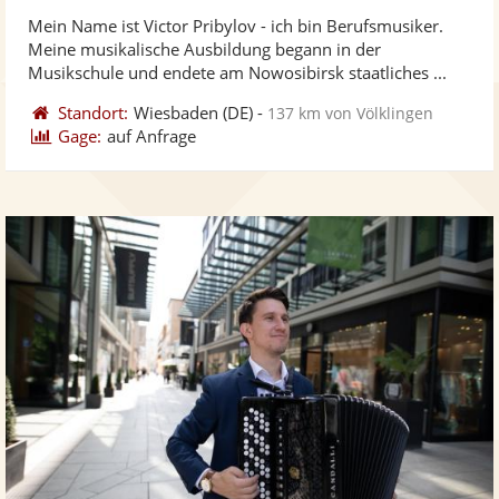
stellt
ste
von
Mein Name ist Victor Pribylov - ich bin Berufsmusiker.
Fotos
Vi
5
Meine musikalische Ausbildung begann in der
bereit
ber
Sternen
Musikschule und endete am Nowosibirsk staatliches ...
Standort:
Wiesbaden
(DE)
-
137 km von Völklingen
Gage:
auf Anfrage