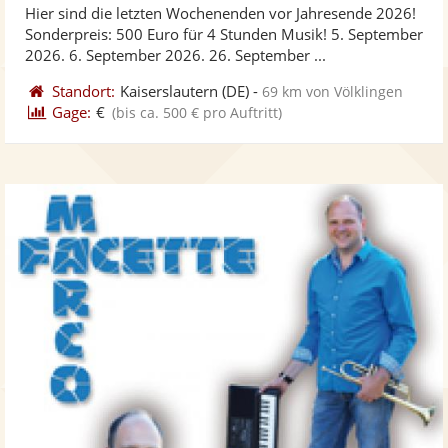
Hier sind die letzten Wochenenden vor Jahresende 2026!
Fotos
Vi
5
Sonderpreis: 500 Euro für 4 Stunden Musik! 5. September
bereit
ber
Sternen
2026. 6. September 2026. 26. September ...
Standort:
Kaiserslautern
(DE)
-
69 km von Völklingen
Gage:
€
(bis ca. 500 € pro Auftritt)