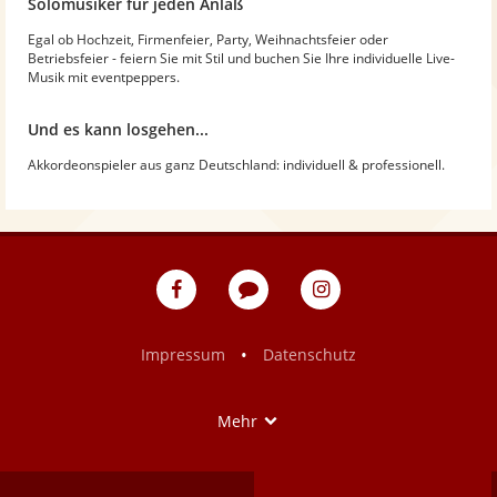
Solomusiker für jeden Anlaß
Egal ob Hochzeit, Firmenfeier, Party, Weihnachtsfeier oder
Betriebsfeier - feiern Sie mit Stil und buchen Sie Ihre individuelle Live-
Musik mit eventpeppers.
Und es kann losgehen...
Akkordeonspieler aus ganz Deutschland: individuell & professionell.
eventpeppers
Blog
eventpeppers
auf
auf
Facebook
Instagram
•
Impressum
Datenschutz
Show
Mehr