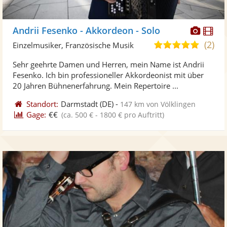
Diese
Di
Andrii Fesenko - Akkordeon - Solo
Künst
Kü
(2)
5,0
Einzelmusiker, Französische Musik
stellt
ste
von
Sehr geehrte Damen und Herren, mein Name ist Andrii
Fotos
Vi
5
Fesenko. Ich bin professioneller Akkordeonist mit über
bereit
ber
Sternen
20 Jahren Bühnenerfahrung. Mein Repertoire ...
Standort:
Darmstadt
(DE)
-
147 km von Völklingen
Gage:
€€
(ca. 500 € - 1800 € pro Auftritt)