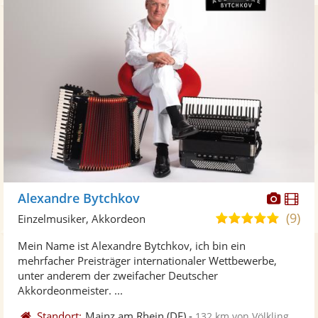
Diese
Di
Alexandre Bytchkov
Künst
Kü
(9)
5,0
Einzelmusiker, Akkordeon
stellt
ste
von
Mein Name ist Alexandre Bytchkov, ich bin ein
Fotos
Vi
5
mehrfacher Preisträger internationaler Wettbewerbe,
bereit
ber
Sternen
unter anderem der zweifacher Deutscher
Akkordeonmeister. ...
Standort:
Mainz am Rhein
(DE)
-
132 km von Völklingen