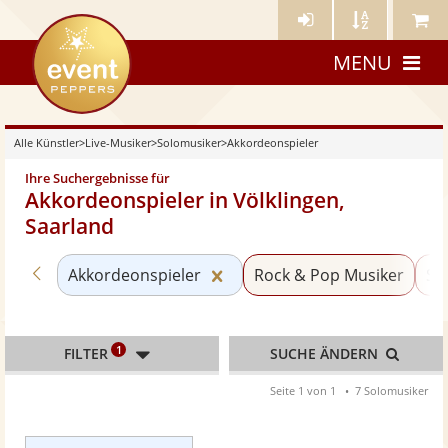
Künstler-
Künstler
Meine
eventpeppers
Login
A-
Künstle
MENU
Z
Alle Künstler
>
Live-Musiker
>
Solomusiker
>
Akkordeonspieler
Ihre Suchergebnisse für
Akkordeonspieler in Völklingen,
Saarland
Zurück zu «Solomusiker»
Kategorie «Akkordeonspieler
Akkordeonspieler
Rock & Pop Musiker
Sä
1
FILTER
SUCHE ÄNDERN
Seite 1 von 1
7 Solomusiker