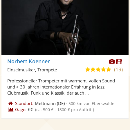
Diese
Di
Norbert Koenner
Künst
Kü
(19)
5,0
Einzelmusiker, Trompete
stellt
ste
von
Professioneller Trompeter mit warmem, vollen Sound
Fotos
Vi
5
und > 30 Jahren internationaler Erfahrung in Jazz,
bereit
ber
Sternen
Clubmusik, Funk und Klassik, der auch ...
Standort:
Mettmann
(DE)
-
500 km von Eberswalde
Gage:
€€
(ca. 500 € - 1800 € pro Auftritt)