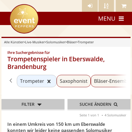
Künstler-
Künstler
Meine
eventpeppers
Login
A-
Künstle
MENU
Z
Alle Künstler
>
Live-Musiker
>
Solomusiker
>
Bläser
>
Trompeter
Ihre Suchergebnisse für
Trompetenspieler in Eberswalde,
Brandenburg
Zurück zu «Bläser»
Kategorie «Trompeter» zurücksetz
Trompeter
Saxophonist
Bläser-Ensemble
FILTER
SUCHE ÄNDERN
Seite 1 von 1
4 Solomusiker
In einem Umkreis von 150 km um Eberswalde
konnten wir leider keine passenden Solomusiker