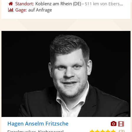
Standort:
Koblenz am Rhein
(DE)
-
511 km von Eberswalde
Gage:
auf Anfrage
Diese
Di
Hagen Anselm Fritzsche
Künst
Kü
(3)
5,0
Einzelmusiker, Kirchenorgel