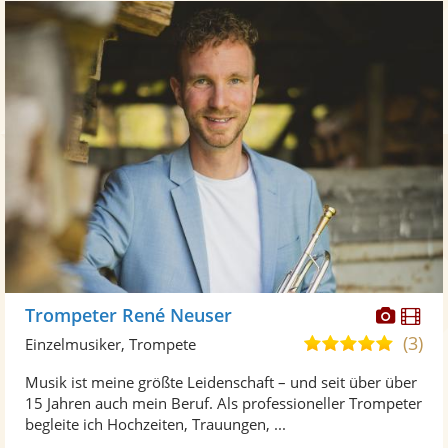
Diese
Di
Trompeter René Neuser
Künst
Kü
(3)
5,0
Einzelmusiker, Trompete
stellt
ste
von
Musik ist meine größte Leidenschaft – und seit über über
Fotos
Vi
5
15 Jahren auch mein Beruf. Als professioneller Trompeter
bereit
ber
Sternen
begleite ich Hochzeiten, Trauungen, ...