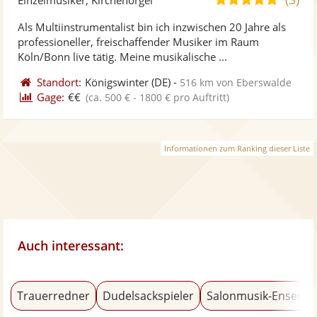
stellt
ste
von
Als Multiinstrumentalist bin ich inzwischen 20 Jahre als
Fotos
Vi
5
professioneller, freischaffender Musiker im Raum
bereit
ber
Sternen
Köln/Bonn live tätig. Meine musikalische ...
Standort:
Königswinter
(DE)
-
516 km von Eberswalde
Gage:
€€
(ca. 500 € - 1800 € pro Auftritt)
Informationen zum Ranking dieser Liste
Auch interessant:
Trauerredner
Dudelsackspieler
Salonmusik-Ensemb