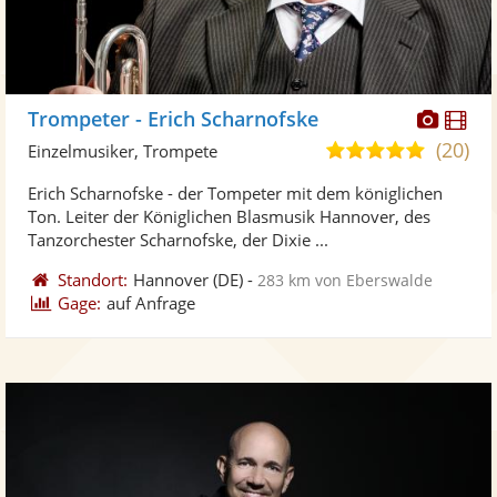
Diese
Di
Trompeter - Erich Scharnofske
Künst
Kü
(20)
5,0
Einzelmusiker, Trompete
stellt
ste
von
Erich Scharnofske - der Tompeter mit dem königlichen
Fotos
Vi
5
Ton. Leiter der Königlichen Blasmusik Hannover, des
bereit
ber
Sternen
Tanzorchester Scharnofske, der Dixie ...
Standort:
Hannover
(DE)
-
283 km von Eberswalde
Gage:
auf Anfrage