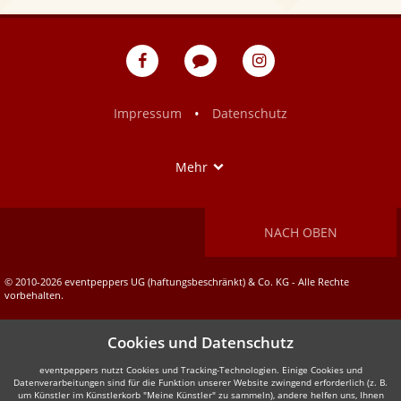
eventpeppers
Blog
eventpeppers
auf
auf
Facebook
Instagram
•
Impressum
Datenschutz
Show
Mehr
NACH OBEN
© 2010-2026 eventpeppers UG (haftungsbeschränkt) & Co. KG - Alle Rechte
vorbehalten.
Cookies und Datenschutz
eventpeppers nutzt Cookies und Tracking-Technologien. Einige Cookies und
Datenverarbeitungen sind für die Funktion unserer Website zwingend erforderlich (z. B.
um Künstler im Künstlerkorb "Meine Künstler" zu sammeln), andere helfen uns, Ihnen