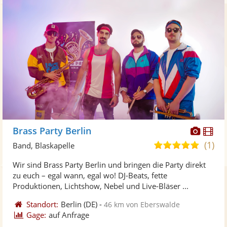
Diese
Di
Brass Party Berlin
Künst
Kü
(1)
5,0
Band, Blaskapelle
stellt
ste
von
Wir sind Brass Party Berlin und bringen die Party direkt
Fotos
Vi
5
zu euch – egal wann, egal wo! DJ-Beats, fette
bereit
ber
Sternen
Produktionen, Lichtshow, Nebel und Live-Bläser ...
Standort:
Berlin
(DE)
-
46 km von Eberswalde
Gage:
auf Anfrage