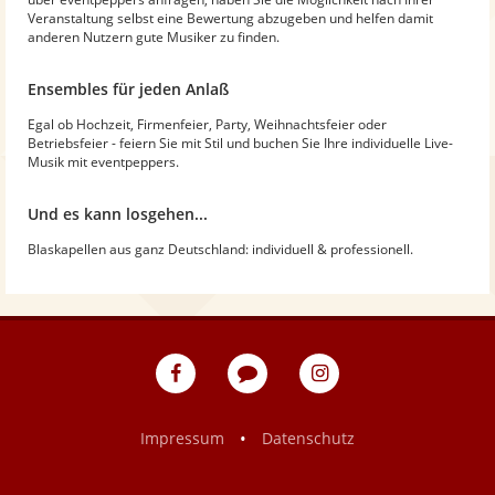
Veranstaltung selbst eine Bewertung abzugeben und helfen damit
anderen Nutzern gute Musiker zu finden.
Ensembles für jeden Anlaß
Egal ob Hochzeit, Firmenfeier, Party, Weihnachtsfeier oder
Betriebsfeier - feiern Sie mit Stil und buchen Sie Ihre individuelle Live-
Musik mit eventpeppers.
Und es kann losgehen...
Blaskapellen aus ganz Deutschland: individuell & professionell.
eventpeppers
Blog
eventpeppers
auf
auf
Facebook
Instagram
•
Impressum
Datenschutz