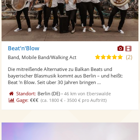
Diese
Di
Beat'n'Blow
Künst
Kü
(2)
5,0
Band, Mobile Band/Walking Act
stellt
ste
von
Die mitreißende Alternative zu Balkan Beats und
Fotos
Vi
5
bayerischer Blasmusik kommt aus Berlin – und heißt:
bereit
ber
Sternen
Beat 'n Blow. Seit über 30 Jahren bringen ...
Standort:
Berlin
(DE)
-
46 km von Eberswalde
Gage:
€€€
(ca. 1800 € - 3500 € pro Auftritt)