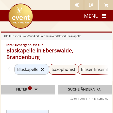
Künstler-
Künstler
Meine
eventpeppers
Login
A-
Künstle
MENU
Z
Alle Künstler
>
Live-Musiker
>
Solomusiker
>
Bläser
>
Blaskapelle
Ihre Suchergebnisse für
Blaskapelle in Eberswalde,
Brandenburg
Zurück zu «Bläser»
Kategorie «Blaskapelle» zurücksetz
Blaskapelle
Saxophonist
Bläser-Ensemble
1
FILTER
SUCHE ÄNDERN
Seite 1 von 1
4 Ensembles