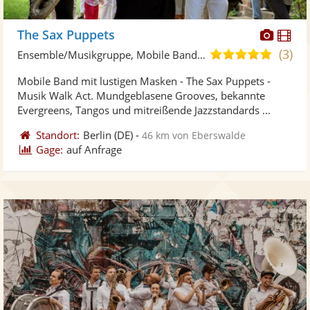
Diese
Di
The Sax Puppets
Künst
Kü
(3)
5,0
Ensemble/Musikgruppe, Mobile Band/Walking Act
stellt
ste
von
Mobile Band mit lustigen Masken - The Sax Puppets -
Fotos
Vi
5
Musik Walk Act. Mundgeblasene Grooves, bekannte
bereit
ber
Sternen
Evergreens, Tangos und mitreißende Jazzstandards ...
Standort:
Berlin
(DE)
-
46 km von Eberswalde
Gage:
auf Anfrage