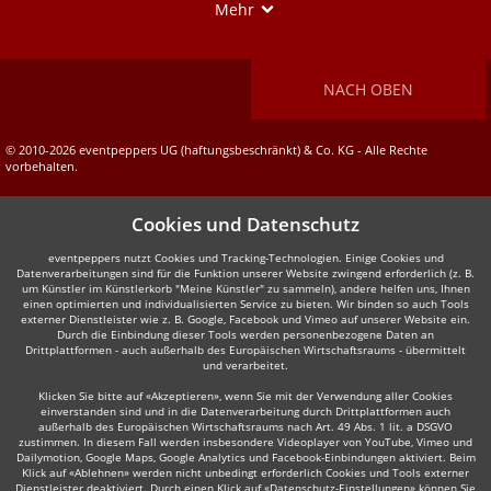
Show
Mehr
NACH OBEN
© 2010-2026 eventpeppers UG (haftungsbeschränkt) & Co. KG - Alle Rechte
vorbehalten.
Cookies und Datenschutz
eventpeppers nutzt Cookies und Tracking-Technologien. Einige Cookies und
Datenverarbeitungen sind für die Funktion unserer Website zwingend erforderlich (z. B.
um Künstler im Künstlerkorb "Meine Künstler" zu sammeln), andere helfen uns, Ihnen
einen optimierten und individualisierten Service zu bieten. Wir binden so auch Tools
externer Dienstleister wie z. B. Google, Facebook und Vimeo auf unserer Website ein.
Durch die Einbindung dieser Tools werden personenbezogene Daten an
Drittplattformen - auch außerhalb des Europäischen Wirtschaftsraums - übermittelt
und verarbeitet.
Klicken Sie bitte auf «Akzeptieren», wenn Sie mit der Verwendung aller Cookies
einverstanden sind und in die Datenverarbeitung durch Drittplattformen auch
außerhalb des Europäischen Wirtschaftsraums nach Art. 49 Abs. 1 lit. a DSGVO
zustimmen. In diesem Fall werden insbesondere Videoplayer von YouTube, Vimeo und
Dailymotion, Google Maps, Google Analytics und Facebook-Einbindungen aktiviert. Beim
Klick auf «Ablehnen» werden nicht unbedingt erforderlich Cookies und Tools externer
Dienstleister deaktiviert. Durch einen Klick auf «Datenschutz-Einstellungen» können Sie