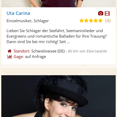
Diese
Di
Uta Carina
Künst
Kü
(4)
5,0
Einzelmusiker, Schlager
stellt
ste
von
Lieben Sie Schlager der Seefahrt, Seemannslieder und
Fotos
Vi
5
Evergreens und romantische Balladen für Ihre Trauung?
bereit
ber
Sternen
Dann sind Sie bei mir richtig! Seit ...
Standort:
Schwielowsee
(DE)
-
80 km von Eberswalde
Gage:
auf Anfrage