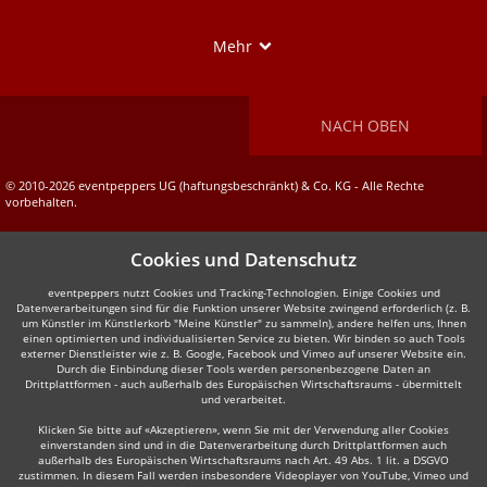
Show
Mehr
NACH OBEN
© 2010-2026 eventpeppers UG (haftungsbeschränkt) & Co. KG - Alle Rechte
vorbehalten.
Cookies und Datenschutz
eventpeppers nutzt Cookies und Tracking-Technologien. Einige Cookies und
Datenverarbeitungen sind für die Funktion unserer Website zwingend erforderlich (z. B.
um Künstler im Künstlerkorb "Meine Künstler" zu sammeln), andere helfen uns, Ihnen
einen optimierten und individualisierten Service zu bieten. Wir binden so auch Tools
externer Dienstleister wie z. B. Google, Facebook und Vimeo auf unserer Website ein.
Durch die Einbindung dieser Tools werden personenbezogene Daten an
Drittplattformen - auch außerhalb des Europäischen Wirtschaftsraums - übermittelt
und verarbeitet.
Klicken Sie bitte auf «Akzeptieren», wenn Sie mit der Verwendung aller Cookies
einverstanden sind und in die Datenverarbeitung durch Drittplattformen auch
außerhalb des Europäischen Wirtschaftsraums nach Art. 49 Abs. 1 lit. a DSGVO
zustimmen. In diesem Fall werden insbesondere Videoplayer von YouTube, Vimeo und