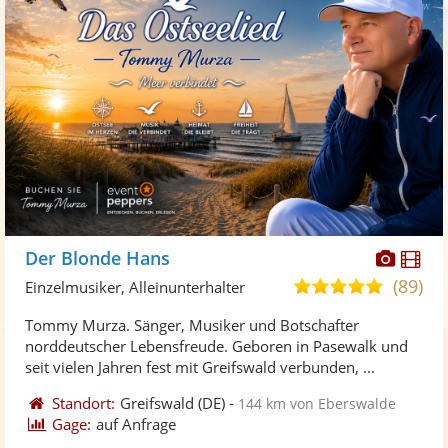
Diese
Di
Der Blonde Hans
Künst
Kü
(89)
5,0
Einzelmusiker, Alleinunterhalter
stellt
ste
von
Tommy Murza. Sänger, Musiker und Botschafter
Fotos
Vi
5
norddeutscher Lebensfreude. Geboren in Pasewalk und
bereit
ber
Sternen
seit vielen Jahren fest mit Greifswald verbunden, ...
Standort:
Greifswald
(DE)
-
144 km von Eberswalde
Gage:
auf Anfrage