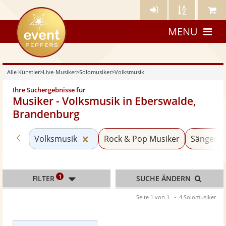
Künstler-
Künstler
Meine
eventpeppers
Login
A-
Künstle
MENU
Z
Alle Künstler
>
Live-Musiker
>
Solomusiker
>
Volksmusik
Ihre Suchergebnisse für
Musiker - Volksmusik in Eberswalde,
Brandenburg
Zurück zu «Solomusiker»
Kategorie «Volksmusik» zurückset
Volksmusik
Rock & Pop Musiker
Sänger m
1
FILTER
SUCHE ÄNDERN
Seite 1 von 1
4 Solomusiker