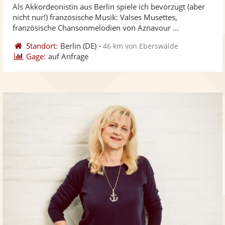
Als Akkordeonistin aus Berlin spiele ich bevorzugt (aber
Fotos
Vi
5
nicht nur!) französische Musik: Valses Musettes,
bereit
ber
Sternen
französische Chansonmelodien von Aznavour ...
Standort:
Berlin
(DE)
-
46 km von Eberswalde
Gage:
auf Anfrage