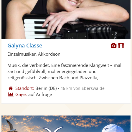
Diese
Di
Galyna Classe
Künst
Kü
Einzelmusiker, Akkordeon
stellt
ste
Musik, die verbindet. Eine faszinierende Klangwelt – mal
Fotos
Vi
zart und gefühlvoll, mal energiegeladen und
bereit
ber
zeitgenössisch. Zwischen Bach und Piazzolla, ...
Standort:
Berlin
(DE)
-
46 km von Eberswalde
Gage:
auf Anfrage