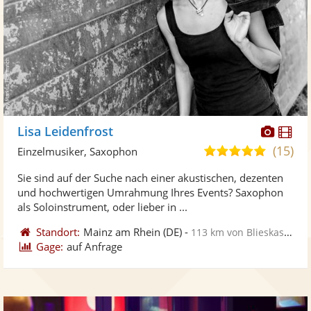
Diese
Di
Lisa Leidenfrost
Künst
Kü
(15)
4,9
Einzelmusiker, Saxophon
stellt
ste
von
Sie sind auf der Suche nach einer akustischen, dezenten
Fotos
Vi
5
und hochwertigen Umrahmung Ihres Events? Saxophon
bereit
ber
Sternen
als Soloinstrument, oder lieber in ...
Standort:
Mainz am Rhein
(DE)
-
113 km von Blieskastel
Gage:
auf Anfrage