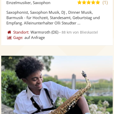
Künst
Kü
(1)
5,0
Einzelmusiker, Saxophon
stellt
ste
von
Saxophonist, Saxophon Musik, DJ , Dinner Musik,
Fotos
Vi
5
Barmusik - für Hochzeit, Standesamt, Geburtstag und
bereit
ber
Sternen
Empfang. Alleinunterhalter Olli Steudter ...
Standort:
Warmsroth
(DE)
-
88 km von Blieskastel
Gage:
auf Anfrage