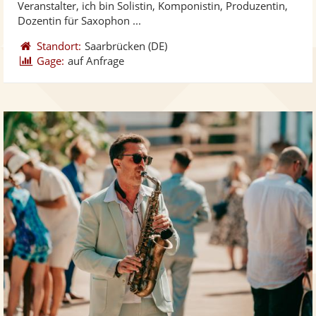
Veranstalter, ich bin Solistin, Komponistin, Produzentin,
bereit
ber
Sternen
Dozentin für Saxophon ...
Standort:
Saarbrücken
(DE)
Gage:
auf Anfrage