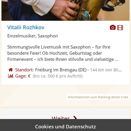
Diese
Di
Vitalii Rozhkov
Künst
Kü
Einzelmusiker, Saxophon
stellt
ste
Stimmungsvolle Livemusik mit Saxophon – für Ihre
Fotos
Vi
besondere Feier! Ob Hochzeit, Geburtstag oder
bereit
ber
Firmenevent – ich biete Ihnen stilvolle und vielseitige ...
Standort:
Freiburg im Breisgau
(DE)
-
144 km von Blieskastel
Gage:
€
(bis ca. 500 € pro Auftritt)
Informationen zum Ranking dieser Liste
Weiter
Cookies und Datenschutz