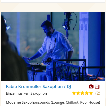
Diese
Di
Fabio Kronmüller Saxophon / DJ
Künst
Kü
(2)
5,0
Einzelmusiker, Saxophon
stellt
ste
von
Moderne Saxophonsounds (Lounge, Chillout, Pop, House)
Fotos
Vi
5