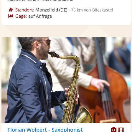
Standort:
Monzelfeld
(DE)
-
75 km von Blieskastel
Gage:
auf Anfrage
Diese
Di
Florian Wolpert - Saxophonist