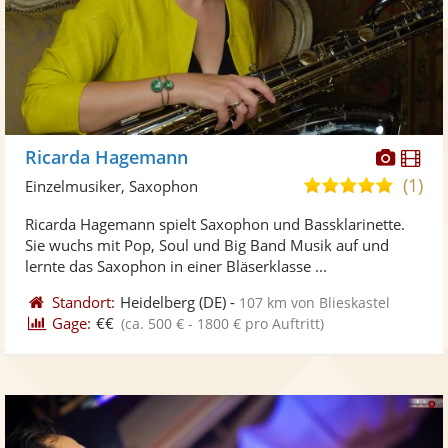
Diese
Di
Ricarda Hagemann
Künst
Kü
(1)
5,0
Einzelmusiker, Saxophon
stellt
ste
von
Ricarda Hagemann spielt Saxophon und Bassklarinette.
Fotos
Vi
5
Sie wuchs mit Pop, Soul und Big Band Musik auf und
bereit
ber
Sternen
lernte das Saxophon in einer Bläserklasse ...
Standort:
Heidelberg
(DE)
-
107 km von Blieskastel
Gage:
€€
(ca. 500 € - 1800 € pro Auftritt)