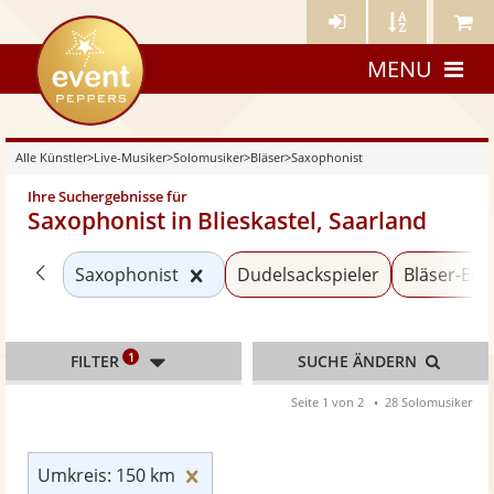
Künstler-
Künstler
Meine
eventpeppers
Login
A-
Künstle
MENU
Z
Alle Künstler
>
Live-Musiker
>
Solomusiker
>
Bläser
>
Saxophonist
Ihre Suchergebnisse für
Saxophonist in Blieskastel, Saarland
Zurück zu «Bläser»
Kategorie «Saxophonist» zurücks
Saxophonist
Dudelsackspieler
Bläser-En
1
FILTER
SUCHE ÄNDERN
Seite 1 von 2
28 Solomusiker
Umkreis: 150 km zurücksetzen
Umkreis: 150 km