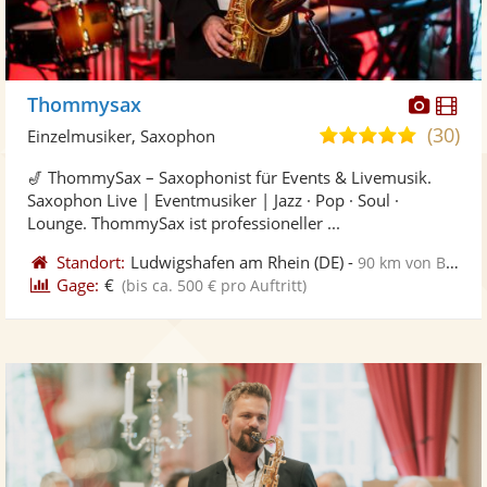
Diese
Di
Thommysax
Künst
Kü
(30)
5,0
Einzelmusiker, Saxophon
stellt
ste
von
🎷 ThommySax – Saxophonist für Events & Livemusik.
Fotos
Vi
5
Saxophon Live | Eventmusiker | Jazz · Pop · Soul ·
bereit
ber
Sternen
Lounge. ThommySax ist professioneller ...
Standort:
Ludwigshafen am Rhein
(DE)
-
90 km von Blieskastel
Gage:
€
(bis ca. 500 € pro Auftritt)