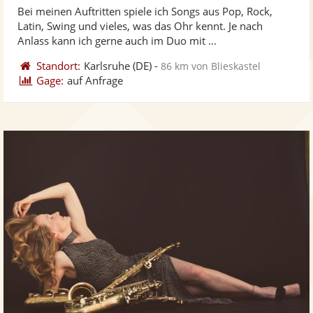
Bei meinen Auftritten spiele ich Songs aus Pop, Rock,
Fotos
Vi
Latin, Swing und vieles, was das Ohr kennt. Je nach
bereit
ber
Anlass kann ich gerne auch im Duo mit ...
Standort:
Karlsruhe
(DE)
-
86 km von Blieskastel
Gage:
auf Anfrage