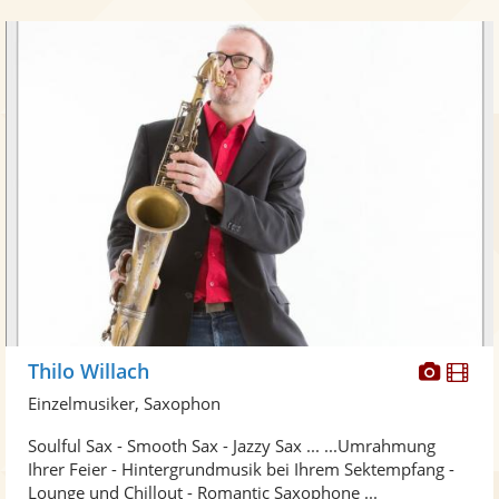
Diese
Di
Thilo Willach
Künst
Kü
Einzelmusiker, Saxophon
stellt
ste
Soulful Sax - Smooth Sax - Jazzy Sax ... ...Umrahmung
Fotos
Vi
Ihrer Feier - Hintergrundmusik bei Ihrem Sektempfang -
bereit
ber
Lounge und Chillout - Romantic Saxophone ...