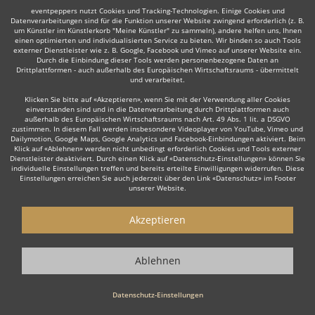
eventpeppers nutzt Cookies und Tracking-Technologien. Einige Cookies und
Datenverarbeitungen sind für die Funktion unserer Website zwingend erforderlich (z. B.
um Künstler im Künstlerkorb "Meine Künstler" zu sammeln), andere helfen uns, Ihnen
einen optimierten und individualisierten Service zu bieten. Wir binden so auch Tools
Auch interessant:
externer Dienstleister wie z. B. Google, Facebook und Vimeo auf unserer Website ein.
Durch die Einbindung dieser Tools werden personenbezogene Daten an
Drittplattformen - auch außerhalb des Europäischen Wirtschaftsraums - übermittelt
und verarbeitet.
Jazz-Ensemble
Geiger & Streicher
Klarinettist
Swin
Klicken Sie bitte auf «Akzeptieren», wenn Sie mit der Verwendung aller Cookies
einverstanden sind und in die Datenverarbeitung durch Drittplattformen auch
außerhalb des Europäischen Wirtschaftsraums nach Art. 49 Abs. 1 lit. a DSGVO
zustimmen. In diesem Fall werden insbesondere Videoplayer von YouTube, Vimeo und
Dailymotion, Google Maps, Google Analytics und Facebook-Einbindungen aktiviert. Beim
Klick auf «Ablehnen» werden nicht unbedingt erforderlich Cookies und Tools externer
Dienstleister deaktiviert. Durch einen Klick auf «Datenschutz-Einstellungen» können Sie
individuelle Einstellungen treffen und bereits erteilte Einwilligungen widerrufen. Diese
Wie funktioniert's?
Einstellungen erreichen Sie auch jederzeit über den Link «Datenschutz» im Footer
unserer Website.
1. Kostenlos anfragen
Akzeptieren
Starten Sie mit dem Button 'Kostenlos anfragen' eine Anfrage an die für
Sie interessanten Solomusiker - also z. B. bestimmte Saxophonisten.
Diesen Button finden Sie auf den jeweiligen Künstler-Profil-Seiten der
Ablehnen
Musiker.
Datenschutz-Einstellungen
2. Angebote erhalten & Details besprechen