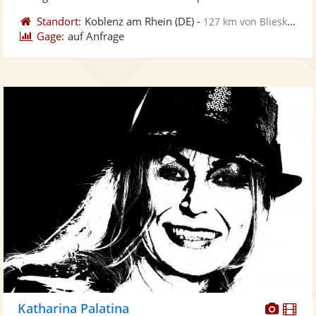
Standort:
Koblenz am Rhein
(DE)
-
127 km von Blieskastel
Gage:
auf Anfrage
Diese
Di
Katharina Palatina