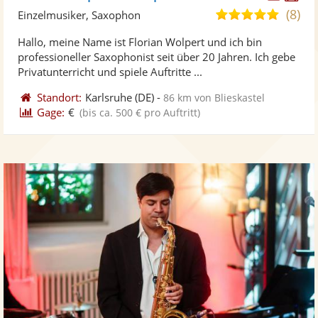
Künst
Kü
(8)
5,0
Einzelmusiker, Saxophon
stellt
ste
von
Hallo, meine Name ist Florian Wolpert und ich bin
Fotos
Vi
5
professioneller Saxophonist seit über 20 Jahren. Ich gebe
bereit
ber
Sternen
Privatunterricht und spiele Auftritte ...
Standort:
Karlsruhe
(DE)
-
86 km von Blieskastel
Gage:
€
(bis ca. 500 € pro Auftritt)