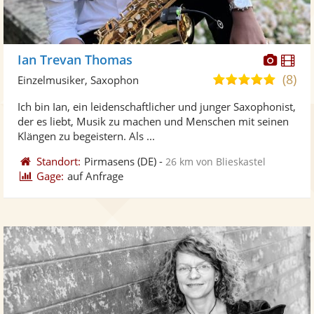
Diese
Di
Ian Trevan Thomas
Künst
Kü
(8)
5,0
Einzelmusiker, Saxophon
stellt
ste
von
Ich bin Ian, ein leidenschaftlicher und junger Saxophonist,
Fotos
Vi
5
der es liebt, Musik zu machen und Menschen mit seinen
bereit
ber
Sternen
Klängen zu begeistern. Als ...
Standort:
Pirmasens
(DE)
-
26 km von Blieskastel
Gage:
auf Anfrage