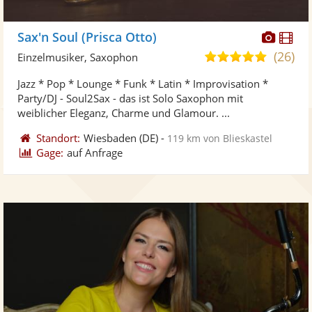
Diese
Di
Sax'n Soul (Prisca Otto)
Künst
Kü
(26)
5,0
Einzelmusiker, Saxophon
stellt
ste
von
Jazz * Pop * Lounge * Funk * Latin * Improvisation *
Fotos
Vi
5
Party/DJ - Soul2Sax - das ist Solo Saxophon mit
bereit
ber
Sternen
weiblicher Eleganz, Charme und Glamour. ...
Standort:
Wiesbaden
(DE)
-
119 km von Blieskastel
Gage:
auf Anfrage