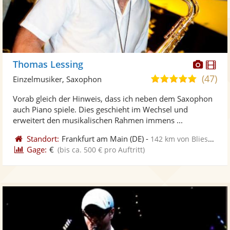
Diese
Di
Thomas Lessing
Künst
Kü
(47)
5,0
Einzelmusiker, Saxophon
stellt
ste
von
Vorab gleich der Hinweis, dass ich neben dem Saxophon
Fotos
Vi
5
auch Piano spiele. Dies geschieht im Wechsel und
bereit
ber
Sternen
erweitert den musikalischen Rahmen immens ...
Standort:
Frankfurt am Main
(DE)
-
142 km von Blieskastel
Gage:
€
(bis ca. 500 € pro Auftritt)