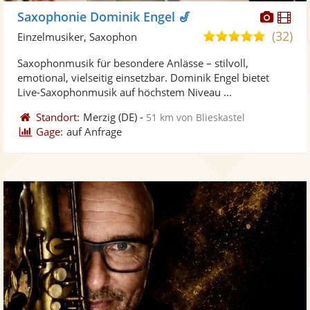
Diese
Di
Saxophonie Dominik Engel 🎷
Künst
Kü
(32)
5,0
Einzelmusiker, Saxophon
stellt
ste
von
Saxophonmusik für besondere Anlässe – stilvoll,
Fotos
Vi
5
emotional, vielseitig einsetzbar. Dominik Engel bietet
bereit
ber
Sternen
Live-Saxophonmusik auf höchstem Niveau ...
Standort:
Merzig
(DE)
-
51 km von Blieskastel
Gage:
auf Anfrage