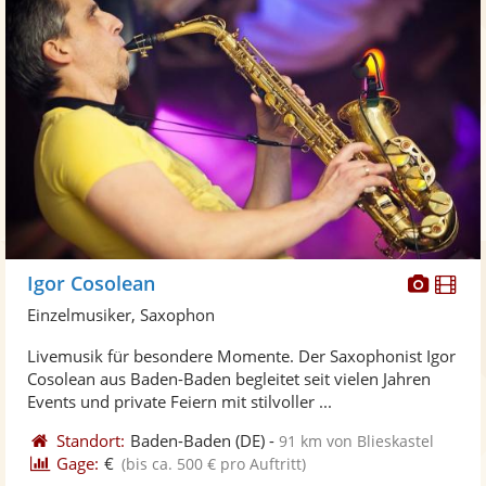
Diese
Di
Igor Cosolean
Künst
Kü
Einzelmusiker, Saxophon
stellt
ste
Livemusik für besondere Momente. Der Saxophonist Igor
Fotos
Vi
Cosolean aus Baden-Baden begleitet seit vielen Jahren
bereit
ber
Events und private Feiern mit stilvoller ...
Standort:
Baden-Baden
(DE)
-
91 km von Blieskastel
Gage:
€
(bis ca. 500 € pro Auftritt)