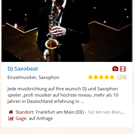
Diese
Di
DJ Saxobeat
Künst
Kü
(24)
5,0
Einzelmusiker, Saxophon
stellt
ste
von
Jede musikrichtung auf Ihre wunsch DJ und Saxophon
Fotos
Vi
5
spieler ,profi musiker auf höchste niveau ,mehr als 10
bereit
ber
Sternen
Jahren in Deutschland erfahrung in ...
Standort:
Frankfurt am Main
(DE)
-
142 km von Blieskastel
Gage:
auf Anfrage