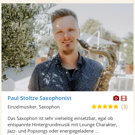
Diese
Di
Paul Stoltze Saxophonist
Künst
Kü
(3)
5,0
Einzelmusiker, Saxophon
stellt
ste
von
Das Saxophon ist sehr vielseitig einsetzbar, egal ob
Fotos
Vi
5
entspannte Hintergrundmusik mit Lounge Charakter,
bereit
ber
Sternen
Jazz- und Popsongs oder energiegeladene ...