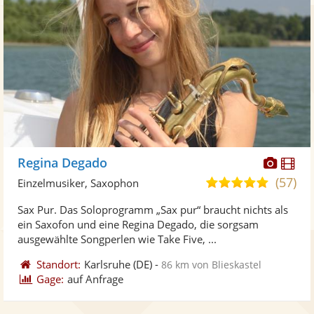
Diese
Di
Regina Degado
Künst
Kü
(57)
5,0
Einzelmusiker, Saxophon
stellt
ste
von
Sax Pur. Das Soloprogramm „Sax pur“ braucht nichts als
Fotos
Vi
5
ein Saxofon und eine Regina Degado, die sorgsam
bereit
ber
Sternen
ausgewählte Songperlen wie Take Five, ...
Standort:
Karlsruhe
(DE)
-
86 km von Blieskastel
Gage:
auf Anfrage