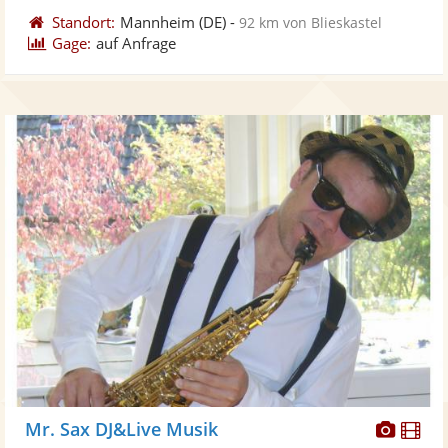
Standort:
Mannheim
(DE)
-
92 km von Blieskastel
Gage:
auf Anfrage
Diese
Di
Mr. Sax DJ&Live Musik