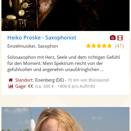
Diese
Di
Heiko Proske - Saxophonist
Künst
Kü
(41)
5,0
Einzelmusiker, Saxophon
stellt
ste
von
Solosaxophon mit Herz, Seele und dem richtigen Gefühl
Fotos
Vi
5
für den Moment. Mein Spektrum reicht von der
bereit
ber
Sternen
gefühlvollen und angenehm unaufdringlichen ...
Standort:
Eisenberg
(DE)
-
70 km von Blieskastel
Gage:
€€
(ca. 500 € - 1800 € pro Auftritt)