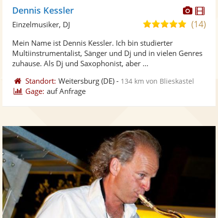
Diese
Di
Dennis Kessler
Künst
Kü
(14)
5,0
Einzelmusiker, DJ
stellt
ste
von
Mein Name ist Dennis Kessler. Ich bin studierter
Fotos
Vi
5
Multiinstrumentalist, Sänger und Dj und in vielen Genres
bereit
ber
Sternen
zuhause. Als Dj und Saxophonist, aber ...
Standort:
Weitersburg
(DE)
-
134 km von Blieskastel
Gage:
auf Anfrage