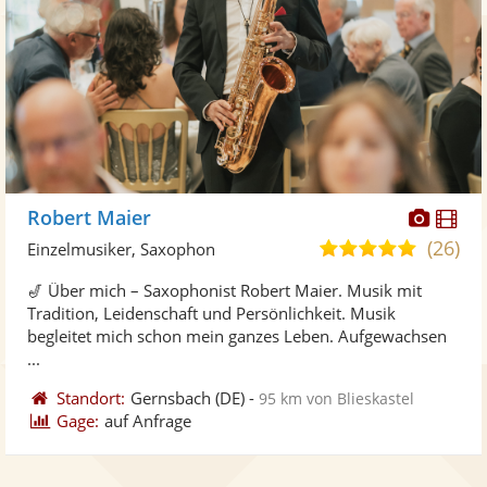
Diese
Di
Robert Maier
Künst
Kü
(26)
5,0
Einzelmusiker, Saxophon
stellt
ste
von
🎷 Über mich – Saxophonist Robert Maier. Musik mit
Fotos
Vi
5
Tradition, Leidenschaft und Persönlichkeit. Musik
bereit
ber
Sternen
begleitet mich schon mein ganzes Leben. Aufgewachsen
...
Standort:
Gernsbach
(DE)
-
95 km von Blieskastel
Gage:
auf Anfrage