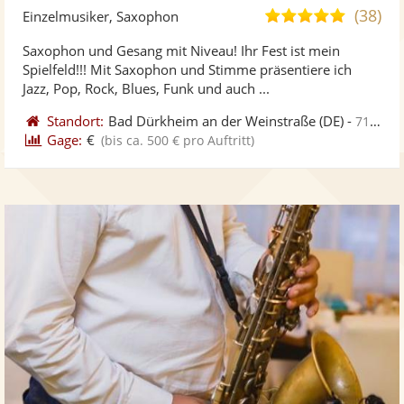
Künst
Kü
(38)
5,0
Einzelmusiker, Saxophon
stellt
ste
von
Saxophon und Gesang mit Niveau! Ihr Fest ist mein
Fotos
Vi
5
Spielfeld!!! Mit Saxophon und Stimme präsentiere ich
bereit
ber
Sternen
Jazz, Pop, Rock, Blues, Funk und auch ...
Standort:
Bad Dürkheim an der Weinstraße
(DE)
-
71 km von Blieskastel
Gage:
€
(bis ca. 500 € pro Auftritt)