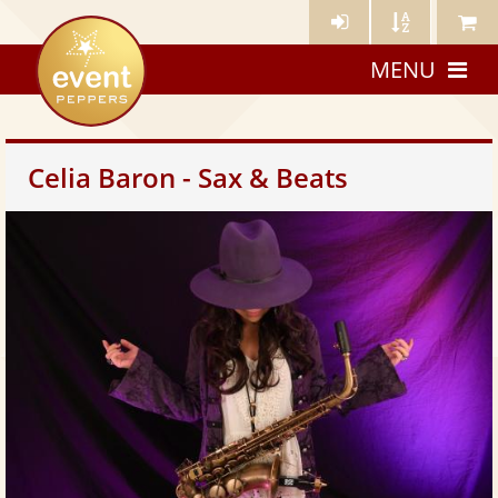
Künstler-
Künstler
Meine
eventpeppers
Login
A-
Künstle
MENU
Z
Celia Baron - Sax & Beats