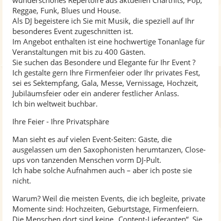
wunderschönes Repertoire aus aktuellen Charthits, Pop,
Reggae, Funk, Blues und House.
Bad Habbits
Als DJ begeistere ich Sie mit Musik, die speziell auf Ihr
Baker Street
besonderes Event zugeschnitten ist.
Time After Time
Im Angebot enthalten ist eine hochwertige Tonanlage für
Veranstaltungen mit bis zu 400 Gästen.
Infinity
Sie suchen das Besondere und Elegante für Ihr Event ?
Gravity
Ich gestalte gern Ihre Firmenfeier oder Ihr privates Fest,
Summerwine
sei es Sektempfang, Gala, Messe, Vernissage, Hochzeit,
Jubiläumsfeier oder ein anderer festlicher Anlass.
We're Good - Dua Lipa
Ich bin weltweit buchbar.
Hello
Ihre Feier - Ihre Privatsphäre
Watermelon Sugar
Purple Rain
Man sieht es auf vielen Event-Seiten: Gäste, die
ausgelassen um den Saxophonisten herumtanzen, Close-
Hallucinate
ups von tanzenden Menschen vorm DJ-Pult.
Salt
Ich habe solche Aufnahmen auch – aber ich poste sie
Santa Baby
nicht.
Wonderful Dream
Warum? Weil die meisten Events, die ich begleite, private
Christmas Ballad - Celia Baron
Momente sind: Hochzeiten, Geburtstage, Firmenfeiern.
Die Menschen dort sind keine „Content-Lieferanten“. Sie
Imagine