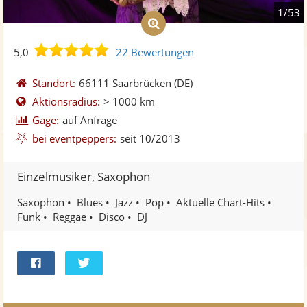
1/53
5,0
5,0
22 Bewertungen
von
5
Standort:
66111 Saarbrücken
(DE)
Sternen
Aktionsradius:
> 1000 km
Gage:
auf Anfrage
bei eventpeppers:
seit 10/2013
Einzelmusiker, Saxophon
Saxophon
Blues
Jazz
Pop
Aktuelle Chart-Hits
Funk
Reggae
Disco
DJ
Bei
Twittern
Facebook