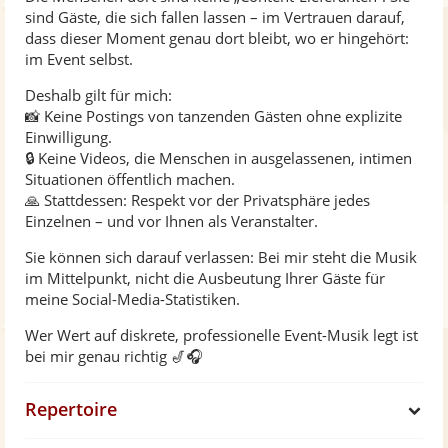
sind Gäste, die sich fallen lassen – im Vertrauen darauf,
Happy
dass dieser Moment genau dort bleibt, wo er hingehört:
Human
im Event selbst.
Feel It Still
Deshalb gilt für mich:
Dance Monkey
📸 Keine Postings von tanzenden Gästen ohne explizite
Einwilligung.
Still Got The Blues
🔒 Keine Videos, die Menschen in ausgelassenen, intimen
Venus
Situationen öffentlich machen.
Ain't no sunshine
🙏 Stattdessen: Respekt vor der Privatsphäre jedes
Einzelnen – und vor Ihnen als Veranstalter.
Play That Funky Music
Jubel
Sie können sich darauf verlassen: Bei mir steht die Musik
im Mittelpunkt, nicht die Ausbeutung Ihrer Gäste für
Somebody That I Used To Know
meine Social-Media-Statistiken.
Another Day In Paradise
Wer Wert auf diskrete, professionelle Event-Musik legt ist
Minnie The Moocher
bei mir genau richtig 🎷🎧
Three Little Birds
Hello - Adele ( Remix )
Repertoire
S
Perfect
Georgia on My Mind