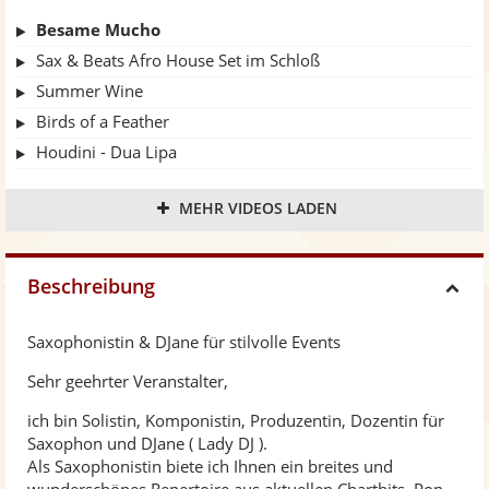
Besame Mucho
Sax & Beats Afro House Set im Schloß
Summer Wine
Birds of a Feather
Houdini - Dua Lipa
SAX & BEATS Live | Hofgut Imsbach Lapointe Wiedereröffnung 🎷🔥
MEHR VIDEOS LADEN
"Gravity" - Live am Hofgut Imsbach
"Caruso" ( Lucio Dalla ) - Afro House Sax Remix
Afro House & Sax Sunset Vibes
Beschreibung
H
Stumblin' in
Seven Nation Army
Saxophonistin & DJane für stilvolle Events
i
Sunglasses at Night
Sehr geehrter Veranstalter,
Mwaki - Life beim Event
d
ich bin Solistin, Komponistin, Produzentin, Dozentin für
Hold me closer
Saxophon und DJane ( Lady DJ ).
Creep
Als Saxophonistin biete ich Ihnen ein breites und
e
Cold Heart