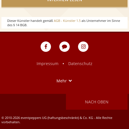
Dieser Künstler handelt gemäß
AGB - Künstler 1.5
als Unternehmer im Sinne
des § 14 BGB.
eventpeppers
Blog
eventpeppers
auf
auf
Facebook
Instagram
•
Impressum
Datenschutz
Show
Mehr
NACH OBEN
© 2010-2026 eventpeppers UG (haftungsbeschränkt) & Co. KG - Alle Rechte
vorbehalten.