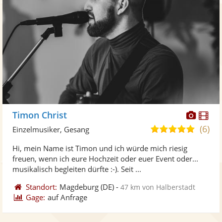
Diese
Di
Timon Christ
Künst
Kü
(6)
5,0
Einzelmusiker, Gesang
stellt
ste
von
Hi, mein Name ist Timon und ich würde mich riesig
Fotos
Vi
5
freuen, wenn ich eure Hochzeit oder euer Event oder...
bereit
ber
Sternen
musikalisch begleiten dürfte :-). Seit ...
Standort:
Magdeburg
(DE)
-
47 km von Halberstadt
Gage:
auf Anfrage