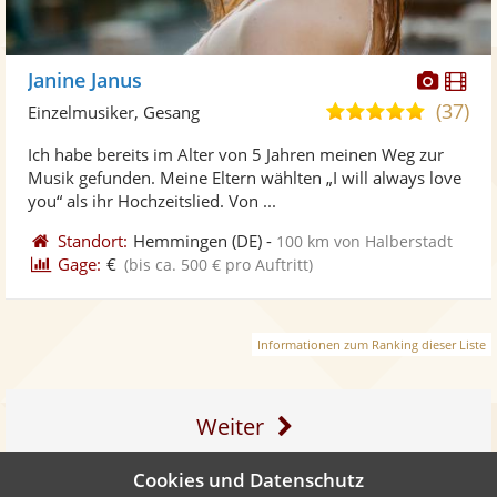
Diese
Di
Janine Janus
Künst
Kü
(37)
5,0
Einzelmusiker, Gesang
stellt
ste
von
Ich habe bereits im Alter von 5 Jahren meinen Weg zur
Fotos
Vi
5
Musik gefunden. Meine Eltern wählten „I will always love
bereit
ber
Sternen
you“ als ihr Hochzeitslied. Von ...
Standort:
Hemmingen
(DE)
-
100 km von Halberstadt
Gage:
€
(bis ca. 500 € pro Auftritt)
Informationen zum Ranking dieser Liste
Weiter
Cookies und Datenschutz