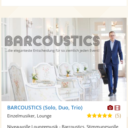
Diese
Di
BARCOUSTICS (Solo, Duo, Trio)
Künst
Kü
(5)
5,0
Einzelmusiker, Lounge
stellt
ste
von
Niveauvolle Loungemusik - Barcoustics. Stimmungsvolle