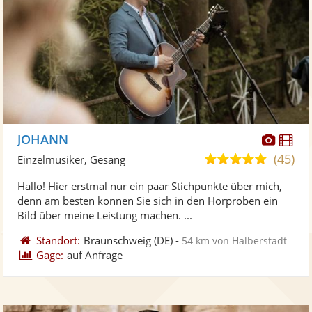
Diese
Di
JOHANN
Künst
Kü
(45)
5,0
Einzelmusiker, Gesang
stellt
ste
von
Hallo! Hier erstmal nur ein paar Stichpunkte über mich,
Fotos
Vi
5
denn am besten können Sie sich in den Hörproben ein
bereit
ber
Sternen
Bild über meine Leistung machen. ...
Standort:
Braunschweig
(DE)
-
54 km von Halberstadt
Gage:
auf Anfrage