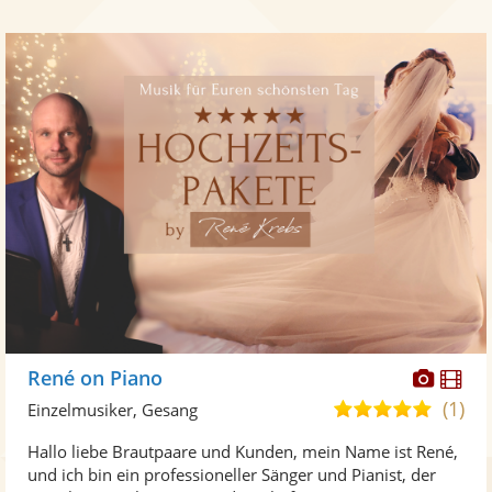
Diese
Di
René on Piano
Künst
Kü
(1)
5,0
Einzelmusiker, Gesang
stellt
ste
von
Hallo liebe Brautpaare und Kunden, mein Name ist René,
Fotos
Vi
5
und ich bin ein professioneller Sänger und Pianist, der
bereit
ber
Sternen