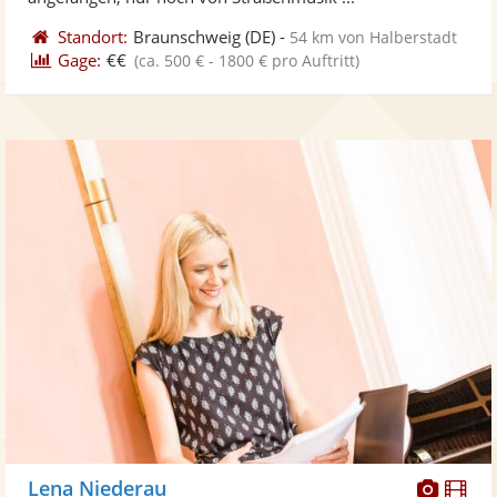
Standort:
Braunschweig
(DE)
-
54 km von Halberstadt
Gage:
€€
(ca. 500 € - 1800 € pro Auftritt)
Diese
Di
Lena Niederau