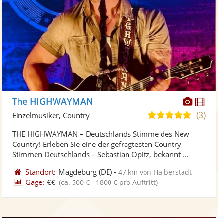
Diese
Di
The HIGHWAYMAN
Künst
Kü
(3)
5,0
Einzelmusiker, Country
stellt
ste
von
THE HIGHWAYMAN – Deutschlands Stimme des New
Fotos
Vi
5
Country! Erleben Sie eine der gefragtesten Country-
bereit
ber
Sternen
Stimmen Deutschlands – Sebastian Opitz, bekannt ...
Standort:
Magdeburg
(DE)
-
47 km von Halberstadt
Gage:
€€
(ca. 500 € - 1800 € pro Auftritt)