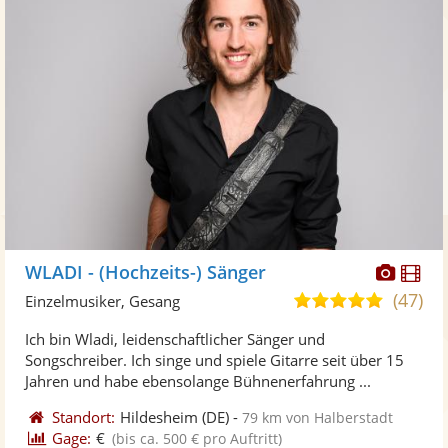
Diese
Di
WLADI - (Hochzeits-) Sänger
Künst
Kü
(47)
5,0
Einzelmusiker, Gesang
stellt
ste
von
Ich bin Wladi, leidenschaftlicher Sänger und
Fotos
Vi
5
Songschreiber. Ich singe und spiele Gitarre seit über 15
bereit
ber
Sternen
Jahren und habe ebensolange Bühnenerfahrung ...
Standort:
Hildesheim
(DE)
-
79 km von Halberstadt
Gage:
€
(bis ca. 500 € pro Auftritt)