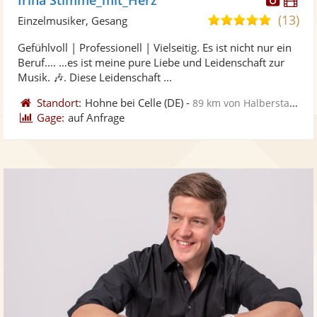
Künst
Kü
(13)
5,0
Einzelmusiker, Gesang
stellt
ste
von
Gefühlvoll | Professionell | Vielseitig. Es ist nicht nur ein
Fotos
Vi
5
Beruf…. …es ist meine pure Liebe und Leidenschaft zur
bereit
ber
Sternen
Musik. 🎶. Diese Leidenschaft ...
Standort:
Hohne bei Celle
(DE)
-
89 km von Halberstadt
Gage:
auf Anfrage