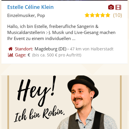
Diese
Di
Estelle Céline Klein
Künst
Kü
(10)
5,0
Einzelmusiker, Pop
stellt
ste
von
Hallo, ich bin Estelle, freiberufliche Sängerin &
Fotos
Vi
5
Musicaldarstellerin :-). Musik und Live-Gesang machen
bereit
ber
Sternen
Ihr Event zu einem individuellen ...
Standort:
Magdeburg
(DE)
-
47 km von Halberstadt
Gage:
€
(bis ca. 500 € pro Auftritt)