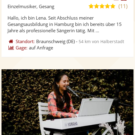
Künst
Kü
(11)
5,0
Einzelmusiker, Gesang
stellt
ste
von
Hallo, ich bin Lena. Seit Abschluss meiner
Fotos
Vi
5
Gesangsausbildung in Hamburg bin ich bereits über 15
bereit
ber
Sternen
Jahre als professionelle Sängerin tätig. Mit ...
Standort:
Braunschweig
(DE)
-
54 km von Halberstadt
Gage:
auf Anfrage