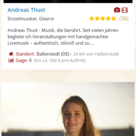
Diese
Di
Andreas Thust
Künst
Kü
(36)
4,9
Einzelmusiker, Gitarre
stellt
ste
von
Andreas Thust - Musik, die berührt. Seit vielen Jahren
Fotos
Vi
5
begleite ich Veranstaltungen mit handgemachter
bereit
ber
Sternen
Livemusik – authentisch, stilvoll und zu ...
Standort:
Ballenstedt
(DE)
-
24 km von Halberstadt
Gage:
€
(bis ca. 500 € pro Auftritt)