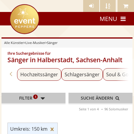
Künstler-
Künstler
Meine
eventpeppers
Login
A-
Künstle
MENU
Z
Alle Künstler
>
Live-Musiker
>
Sänger
Ihre Suchergebnisse für
Sänger in Halberstadt, Sachsen-Anhalt
Zurück zu «Live-Musiker»
Hochzeitssänger
Schlagersänger
Soul & Gosp
1
FILTER
SUCHE ÄNDERN
Seite 1 von 4
96 Solomusiker
Umkreis: 150 km zurücksetzen
Umkreis: 150 km