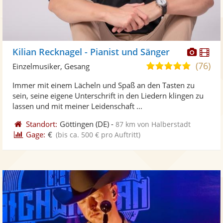
Diese
Di
Kilian Recknagel - Pianist und Sänger
Künst
Kü
(76)
5,0
Einzelmusiker, Gesang
stellt
ste
von
Immer mit einem Lächeln und Spaß an den Tasten zu
Fotos
Vi
5
sein, seine eigene Unterschrift in den Liedern klingen zu
bereit
ber
Sternen
lassen und mit meiner Leidenschaft ...
Standort:
Göttingen
(DE)
-
87 km von Halberstadt
Gage:
€
(bis ca. 500 € pro Auftritt)