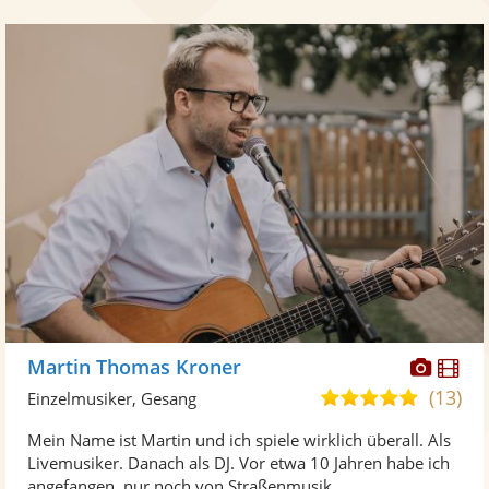
Diese
Di
Martin Thomas Kroner
Künst
Kü
(13)
5,0
Einzelmusiker, Gesang
stellt
ste
von
Mein Name ist Martin und ich spiele wirklich überall. Als
Fotos
Vi
5
Livemusiker. Danach als DJ. Vor etwa 10 Jahren habe ich
bereit
ber
Sternen
angefangen, nur noch von Straßenmusik ...