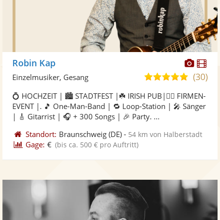
Diese
Di
Robin Kap
Künst
Kü
(30)
5,0
Einzelmusiker, Gesang
stellt
ste
von
💍 HOCHZEIT | 🏙️ STADTFEST |☘️ IRISH PUB|🤵‍♂️ FIRMEN-
Fotos
Vi
5
EVENT |. 🎵 One-Man-Band | 🔁 Loop-Station | 🎤 Sänger
bereit
ber
Sternen
| 🎸 Gitarrist | 🎧 + 300 Songs | 🎉 Party. ...
Standort:
Braunschweig
(DE)
-
54 km von Halberstadt
Gage:
€
(bis ca. 500 € pro Auftritt)