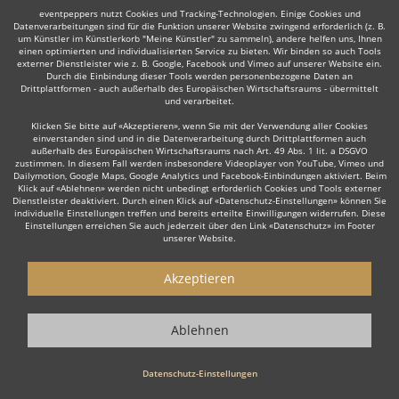
eventpeppers nutzt Cookies und Tracking-Technologien. Einige Cookies und
Datenverarbeitungen sind für die Funktion unserer Website zwingend erforderlich (z. B.
Auch interessant:
um Künstler im Künstlerkorb "Meine Künstler" zu sammeln), andere helfen uns, Ihnen
einen optimierten und individualisierten Service zu bieten. Wir binden so auch Tools
externer Dienstleister wie z. B. Google, Facebook und Vimeo auf unserer Website ein.
Durch die Einbindung dieser Tools werden personenbezogene Daten an
Drittplattformen - auch außerhalb des Europäischen Wirtschaftsraums - übermittelt
und verarbeitet.
Trompeter
Trauerredner
Dudelsackspieler
Musica
Klicken Sie bitte auf «Akzeptieren», wenn Sie mit der Verwendung aller Cookies
einverstanden sind und in die Datenverarbeitung durch Drittplattformen auch
außerhalb des Europäischen Wirtschaftsraums nach Art. 49 Abs. 1 lit. a DSGVO
zustimmen. In diesem Fall werden insbesondere Videoplayer von YouTube, Vimeo und
Dailymotion, Google Maps, Google Analytics und Facebook-Einbindungen aktiviert. Beim
Klick auf «Ablehnen» werden nicht unbedingt erforderlich Cookies und Tools externer
Dienstleister deaktiviert. Durch einen Klick auf «Datenschutz-Einstellungen» können Sie
Wie funktioniert's?
individuelle Einstellungen treffen und bereits erteilte Einwilligungen widerrufen. Diese
Einstellungen erreichen Sie auch jederzeit über den Link «Datenschutz» im Footer
unserer Website.
1. Kostenlos anfragen
Starten Sie mit dem Button 'Kostenlos anfragen' eine Anfrage an die für
Akzeptieren
Sie interessanten Solomusiker - also z. B. bestimmte Sänger. Diesen
Button finden Sie auf den jeweiligen Künstler-Profil-Seiten der Musiker.
Ablehnen
2. Angebote erhalten & Details besprechen
Datenschutz-Einstellungen
Sie erhalten Angebote Ihrer angefragten Sänger. Nutzen Sie die
Funktionen der eventpeppers-Plattform oder telefonieren Sie direkt mit