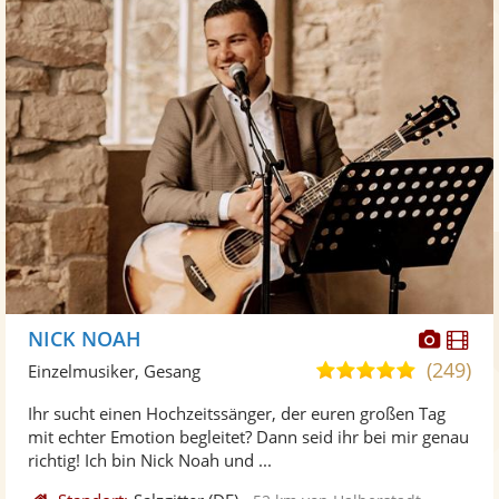
Diese
Di
NICK NOAH
Künst
Kü
(249)
5,0
Einzelmusiker, Gesang
stellt
ste
von
Ihr sucht einen Hochzeitssänger, der euren großen Tag
Fotos
Vi
5
mit echter Emotion begleitet? Dann seid ihr bei mir genau
bereit
ber
Sternen
richtig! Ich bin Nick Noah und ...