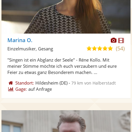
Diese
Di
Marina O.
Künst
Kü
(54)
5,0
Einzelmusiker, Gesang
stellt
ste
von
"Singen ist ein Abglanz der Seele" - Réne Kollo. Mit
Fotos
Vi
5
meiner Stimme möchte ich euch verzaubern und eure
bereit
ber
Sternen
Feier zu etwas ganz Besonderem machen. ...
Standort:
Hildesheim
(DE)
-
79 km von Halberstadt
Gage:
auf Anfrage