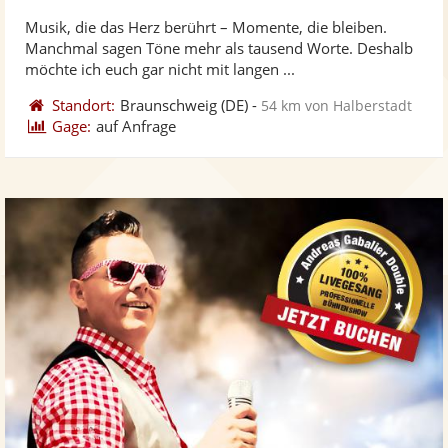
stellt
ste
von
Musik, die das Herz berührt – Momente, die bleiben.
Fotos
Vi
5
Manchmal sagen Töne mehr als tausend Worte. Deshalb
bereit
ber
Sternen
möchte ich euch gar nicht mit langen ...
Standort:
Braunschweig
(DE)
-
54 km von Halberstadt
Gage:
auf Anfrage