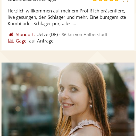
stellt
ste
von
Herzlich willkommen auf meinem Profil! Ich präsentiere,
Fotos
Vi
5
live gesungen, den Schlager und mehr. Eine buntgemixte
bereit
ber
Sternen
Kombi oder Schlager pur, alles ...
Standort:
Uetze
(DE)
-
86 km von Halberstadt
Gage:
auf Anfrage