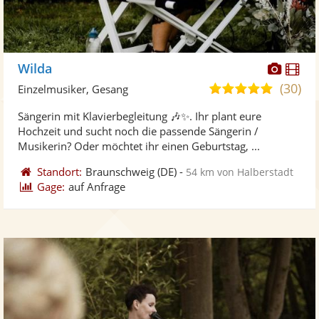
Diese
Di
Wilda
Künst
Kü
(30)
5,0
Einzelmusiker, Gesang
stellt
ste
von
Sängerin mit Klavierbegleitung 🎶✨. Ihr plant eure
Fotos
Vi
5
Hochzeit und sucht noch die passende Sängerin /
bereit
ber
Sternen
Musikerin? Oder möchtet ihr einen Geburtstag, ...
Standort:
Braunschweig
(DE)
-
54 km von Halberstadt
Gage:
auf Anfrage