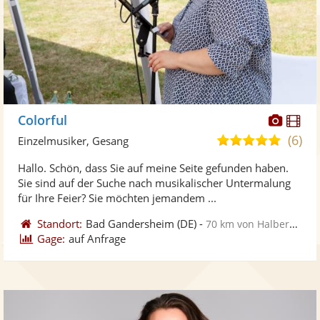
Diese
Di
Colorful
Künst
Kü
(6)
5,0
Einzelmusiker, Gesang
stellt
ste
von
Hallo. Schön, dass Sie auf meine Seite gefunden haben.
Fotos
Vi
5
Sie sind auf der Suche nach musikalischer Untermalung
bereit
ber
Sternen
für Ihre Feier? Sie möchten jemandem ...
Standort:
Bad Gandersheim
(DE)
-
70 km von Halberstadt
Gage:
auf Anfrage