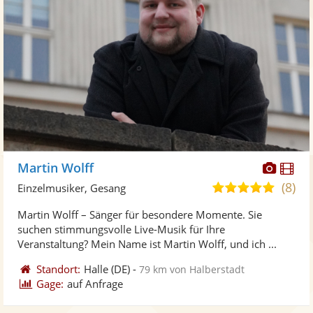
Diese
Di
Martin Wolff
Künst
Kü
(8)
5,0
Einzelmusiker, Gesang
stellt
ste
von
Martin Wolff – Sänger für besondere Momente. Sie
Fotos
Vi
5
suchen stimmungsvolle Live-Musik für Ihre
bereit
ber
Sternen
Veranstaltung? Mein Name ist Martin Wolff, und ich ...
Standort:
Halle
(DE)
-
79 km von Halberstadt
Gage:
auf Anfrage