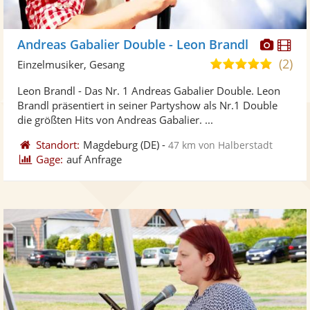
Diese
Di
Andreas Gabalier Double - Leon Brandl
Künst
Kü
(2)
5,0
Einzelmusiker, Gesang
stellt
ste
von
Leon Brandl - Das Nr. 1 Andreas Gabalier Double. Leon
Fotos
Vi
5
Brandl präsentiert in seiner Partyshow als Nr.1 Double
bereit
ber
Sternen
die größten Hits von Andreas Gabalier. ...
Standort:
Magdeburg
(DE)
-
47 km von Halberstadt
Gage:
auf Anfrage