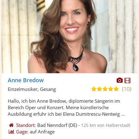
Diese
Di
Anne Bredow
Künst
Kü
(10)
5,0
Einzelmusiker, Gesang
stellt
ste
von
Hallo, ich bin Anne Bredow, diplomierte Sängerin im
Fotos
Vi
5
Bereich Oper und Konzert. Meine künstlerische
bereit
ber
Sternen
Ausbildung erfuhr ich bei Elena Dumitrescu-Nentwig ...
Standort:
Bad Nenndorf
(DE)
-
125 km von Halberstadt
Gage:
auf Anfrage