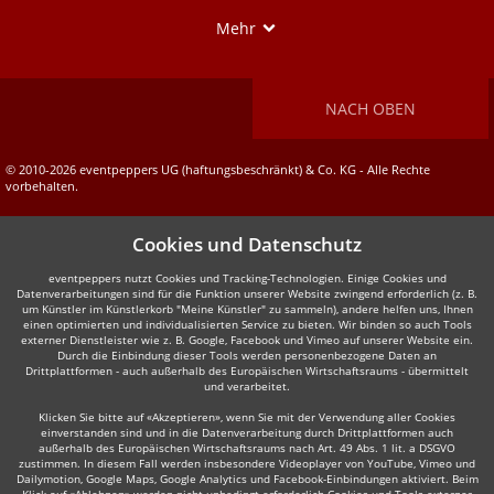
Show
Mehr
NACH OBEN
© 2010-2026 eventpeppers UG (haftungsbeschränkt) & Co. KG - Alle Rechte
vorbehalten.
Cookies und Datenschutz
eventpeppers nutzt Cookies und Tracking-Technologien. Einige Cookies und
Datenverarbeitungen sind für die Funktion unserer Website zwingend erforderlich (z. B.
um Künstler im Künstlerkorb "Meine Künstler" zu sammeln), andere helfen uns, Ihnen
einen optimierten und individualisierten Service zu bieten. Wir binden so auch Tools
externer Dienstleister wie z. B. Google, Facebook und Vimeo auf unserer Website ein.
Durch die Einbindung dieser Tools werden personenbezogene Daten an
Drittplattformen - auch außerhalb des Europäischen Wirtschaftsraums - übermittelt
und verarbeitet.
Klicken Sie bitte auf «Akzeptieren», wenn Sie mit der Verwendung aller Cookies
einverstanden sind und in die Datenverarbeitung durch Drittplattformen auch
außerhalb des Europäischen Wirtschaftsraums nach Art. 49 Abs. 1 lit. a DSGVO
zustimmen. In diesem Fall werden insbesondere Videoplayer von YouTube, Vimeo und
Dailymotion, Google Maps, Google Analytics und Facebook-Einbindungen aktiviert. Beim