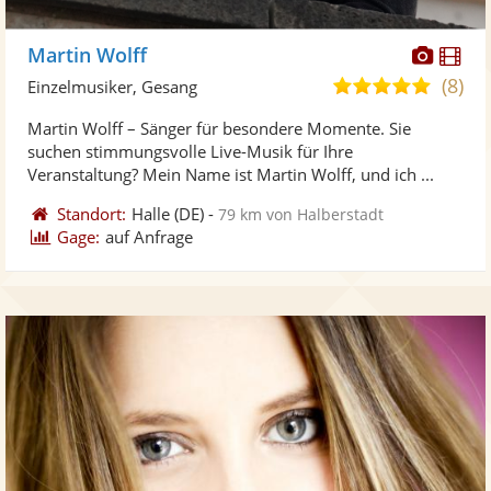
Diese
Di
Martin Wolff
Künst
Kü
(8)
5,0
Einzelmusiker, Gesang
stellt
ste
von
Martin Wolff – Sänger für besondere Momente. Sie
Fotos
Vi
5
suchen stimmungsvolle Live-Musik für Ihre
bereit
ber
Sternen
Veranstaltung? Mein Name ist Martin Wolff, und ich ...
Standort:
Halle
(DE)
-
79 km von Halberstadt
Gage:
auf Anfrage