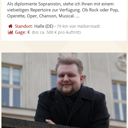
Als diplomierte Sopranistin, stehe ich Ihnen mit einem
Fotos
Vi
5
vielseitigen Repertoire zur Verfügung. Ob Rock oder Pop,
bereit
ber
Sternen
Operette, Oper, Chanson, Musical. ...
Standort:
Halle
(DE)
-
79 km von Halberstadt
Gage:
€
(bis ca. 500 € pro Auftritt)