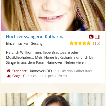
Diese
Di
Hochzeitssängerin Katharina
Künst
Kü
(15)
5,0
Einzelmusiker, Gesang
stellt
ste
von
Herzlich Willkommen, liebe Brautpaare oder
Fotos
Vi
5
Musikliebhaber... Mein Name ist Katharina und ich bin
bereit
ber
Sternen
Sängerin aus dem Raum Hannover. Neben vielen ...
Standort:
Hannover
(DE)
-
105 km von Halberstadt
Gage:
€
(bis ca. 500 € pro Auftritt)