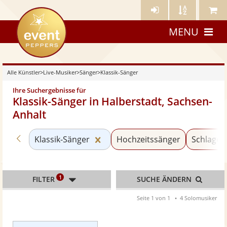
Künstler-
Künstler
Meine
eventpeppers
Login
A-
Künstle
MENU
Z
Alle Künstler
>
Live-Musiker
>
Sänger
>
Klassik-Sänger
Ihre Suchergebnisse für
Klassik-Sänger in Halberstadt, Sachsen-
Anhalt
Zurück zu «Sänger»
Kategorie «Klassik-Sänger» zur
Klassik-Sänger
Hochzeitssänger
Schlager
1
FILTER
SUCHE ÄNDERN
Seite 1 von 1
4 Solomusiker