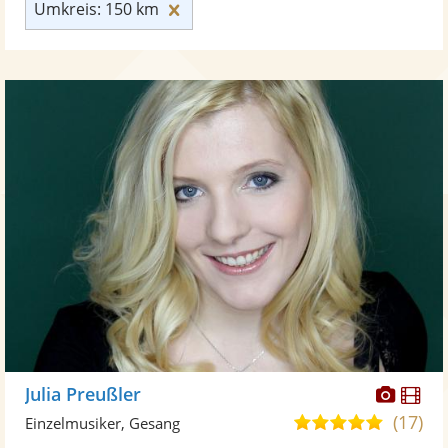
Umkreis: 150 km zurücksetzen
Umkreis: 150 km
Diese
Di
Julia Preußler
Künst
Kü
(17)
5,0
Einzelmusiker, Gesang
stellt
ste
von