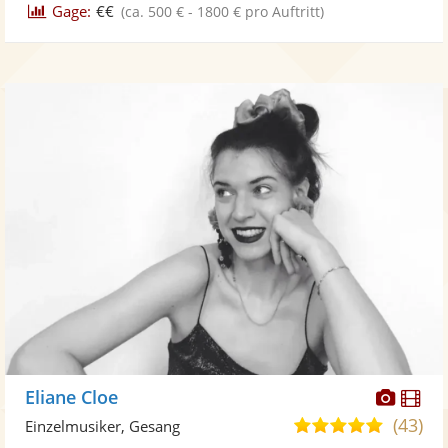
Gage:
€€
(ca. 500 € - 1800 € pro Auftritt)
Diese
Di
Eliane Cloe
Künst
Kü
(43)
5,0
Einzelmusiker, Gesang
stellt
ste