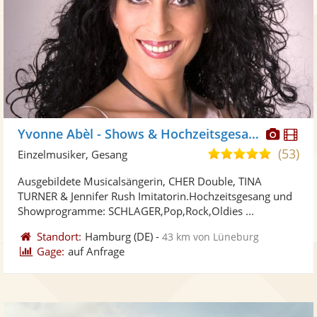
Diese
Di
Yvonne Abèl - Shows & Hochzeitsgesang
Künst
Kü
(53)
5,0
Einzelmusiker, Gesang
stellt
ste
von
Ausgebildete Musicalsängerin, CHER Double, TINA
Fotos
Vi
5
TURNER & Jennifer Rush Imitatorin.Hochzeitsgesang und
bereit
ber
Sternen
Showprogramme: SCHLAGER,Pop,Rock,Oldies ...
Standort:
Hamburg
(DE)
-
43 km von Lüneburg
Gage:
auf Anfrage