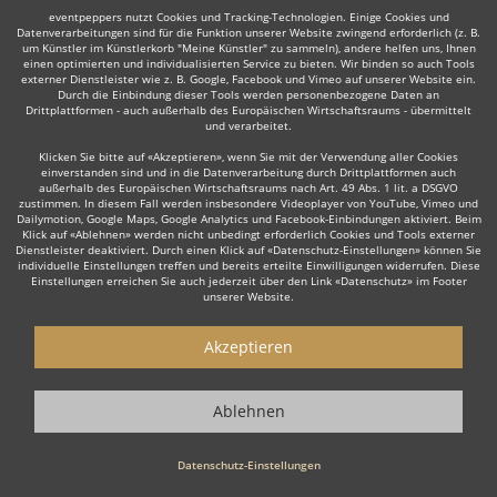
eventpeppers nutzt Cookies und Tracking-Technologien. Einige Cookies und
Datenverarbeitungen sind für die Funktion unserer Website zwingend erforderlich (z. B.
um Künstler im Künstlerkorb "Meine Künstler" zu sammeln), andere helfen uns, Ihnen
einen optimierten und individualisierten Service zu bieten. Wir binden so auch Tools
externer Dienstleister wie z. B. Google, Facebook und Vimeo auf unserer Website ein.
Auch interessant:
Durch die Einbindung dieser Tools werden personenbezogene Daten an
Drittplattformen - auch außerhalb des Europäischen Wirtschaftsraums - übermittelt
und verarbeitet.
Klicken Sie bitte auf «Akzeptieren», wenn Sie mit der Verwendung aller Cookies
einverstanden sind und in die Datenverarbeitung durch Drittplattformen auch
Trompeter
Trauerredner
Dudelsackspieler
Organi
außerhalb des Europäischen Wirtschaftsraums nach Art. 49 Abs. 1 lit. a DSGVO
zustimmen. In diesem Fall werden insbesondere Videoplayer von YouTube, Vimeo und
Dailymotion, Google Maps, Google Analytics und Facebook-Einbindungen aktiviert. Beim
Klick auf «Ablehnen» werden nicht unbedingt erforderlich Cookies und Tools externer
Dienstleister deaktiviert. Durch einen Klick auf «Datenschutz-Einstellungen» können Sie
individuelle Einstellungen treffen und bereits erteilte Einwilligungen widerrufen. Diese
Einstellungen erreichen Sie auch jederzeit über den Link «Datenschutz» im Footer
unserer Website.
Wie funktioniert's?
Akzeptieren
1. Kostenlos anfragen
Starten Sie mit dem Button 'Kostenlos anfragen' eine Anfrage an die für
Sie interessanten Solomusiker - also z. B. bestimmte Sänger. Diesen
Ablehnen
Button finden Sie auf den jeweiligen Künstler-Profil-Seiten der Musiker.
Datenschutz-Einstellungen
2. Angebote erhalten & Details besprechen