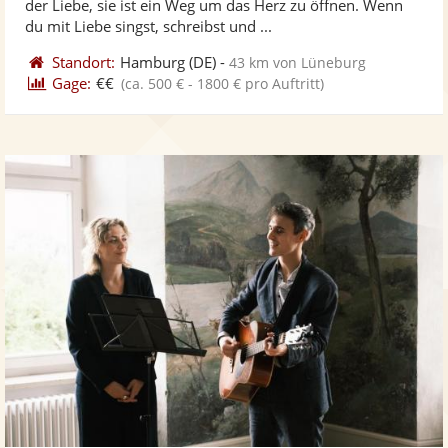
der Liebe, sie ist ein Weg um das Herz zu öffnen. Wenn
bereit
ber
Sternen
du mit Liebe singst, schreibst und ...
Standort:
Hamburg
(DE)
-
43 km von Lüneburg
Gage:
€€
(ca. 500 € - 1800 € pro Auftritt)