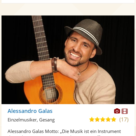
Diese
Di
Alessandro Galas
Künst
Kü
(17)
5,0
Einzelmusiker, Gesang
stellt
ste
von
Alessandro Galas Motto: „Die Musik ist ein Instrument
Fotos
Vi
5