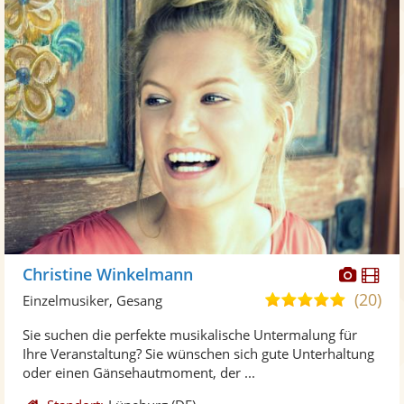
Diese
Di
Christine Winkelmann
Künst
Kü
(20)
5,0
Einzelmusiker, Gesang
stellt
ste
von
Sie suchen die perfekte musikalische Untermalung für
Fotos
Vi
5
Ihre Veranstaltung? Sie wünschen sich gute Unterhaltung
bereit
ber
Sternen
oder einen Gänsehautmoment, der ...