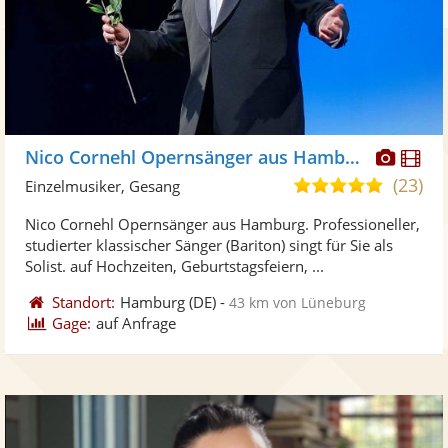
Diese
Di
Nico Cornehl Opernsänger aus Hamburg
Künst
Kü
(23)
5,0
Einzelmusiker, Gesang
stellt
ste
von
Nico Cornehl Opernsänger aus Hamburg. Professioneller,
Fotos
Vi
5
studierter klassischer Sänger (Bariton) singt für Sie als
bereit
ber
Sternen
Solist. auf Hochzeiten, Geburtstagsfeiern, ...
Standort:
Hamburg
(DE)
-
43 km von Lüneburg
Gage:
auf Anfrage