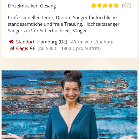
Künst
Kü
(60)
5,0
Einzelmusiker, Gesang
stellt
ste
von
Professioneller Tenor, Diplom Sänger für kirchliche,
Fotos
Vi
5
standesamtliche und freie Trauung, Hochzeitssänger,
bereit
ber
Sternen
Sänger zur/für Silberhochzeit, Sänger ...
Standort:
Hamburg
(DE)
-
43 km von Lüneburg
Gage:
€€
(ca. 500 € - 1800 € pro Auftritt)