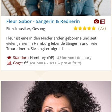
Diese
Di
Fleur Gabor - Sängerin & Rednerin
Künst
Kü
(72)
5,0
Einzelmusiker, Gesang
stellt
ste
von
Fleur ist eine in den Niederlanden geborene und seit
Fotos
Vi
5
vielen Jahren in Hamburg lebende Sängerin und freie
bereit
ber
Sternen
Traurednerin. Sie singt erfolgreich ...
Standort:
Hamburg
(DE)
-
43 km von Lüneburg
Gage:
€€
(ca. 500 € - 1800 € pro Auftritt)