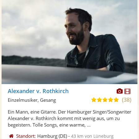
Diese
Di
Alexander v. Rothkirch
Künst
Kü
(38)
5,0
Einzelmusiker, Gesang
stellt
ste
von
Ein Mann, eine Gitarre. Der Hamburger Singer/Songwriter
Fotos
Vi
5
Alexander v. Rothkirch kommt mit wenig aus, um zu
bereit
ber
Sternen
begeistern. Tolle Songs, eine warme, ...
Standort:
Hamburg
(DE)
-
43 km von Lüneburg