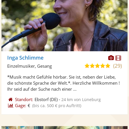
Diese
Di
Inga Schlimme
Künst
Kü
(29)
5,0
Einzelmusiker, Gesang
stellt
ste
von
*Musik macht Gefühle hörbar. Sie ist, neben der Liebe,
Fotos
Vi
5
die schönste Sprache der Welt.*. Herzliche Willkommen !
bereit
ber
Sternen
Ihr seid auf der Suche nach einer ...
Standort:
Ebstorf
(DE)
-
24 km von Lüneburg
Gage:
€
(bis ca. 500 € pro Auftritt)