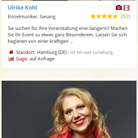
Diese
Di
Ulrike Kohl
Künst
Kü
(83)
5,0
Einzelmusiker, Gesang
stellt
ste
von
Sie suchen für Ihre Veranstaltung eine Sängerin? Machen
Fotos
Vi
5
Sie Ihr Event zu etwas ganz Besonderem. Lassen Sie sich
bereit
ber
Sternen
begleiten von einer kräftigen ...
Standort:
Hamburg
(DE)
-
43 km von Lüneburg
Gage:
auf Anfrage