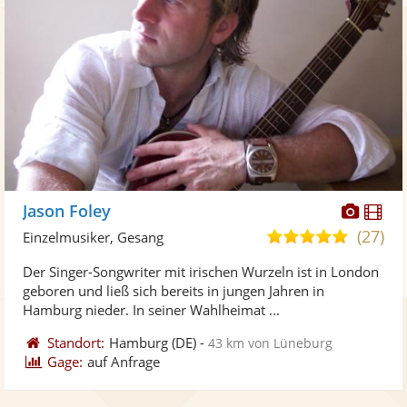
Diese
Di
Jason Foley
Künst
Kü
(27)
5,0
Einzelmusiker, Gesang
stellt
ste
von
Der Singer-Songwriter mit irischen Wurzeln ist in London
Fotos
Vi
5
geboren und ließ sich bereits in jungen Jahren in
bereit
ber
Sternen
Hamburg nieder. In seiner Wahlheimat ...
Standort:
Hamburg
(DE)
-
43 km von Lüneburg
Gage:
auf Anfrage