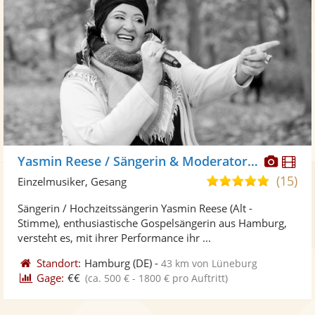
Diese
Di
Yasmin Reese / Sängerin & Moderatorin
Künst
Kü
(15)
5,0
Einzelmusiker, Gesang
stellt
ste
von
Sängerin / Hochzeitssängerin Yasmin Reese (Alt -
Fotos
Vi
5
Stimme), enthusiastische Gospelsängerin aus Hamburg,
bereit
ber
Sternen
versteht es, mit ihrer Performance ihr ...
Standort:
Hamburg
(DE)
-
43 km von Lüneburg
Gage:
€€
(ca. 500 € - 1800 € pro Auftritt)