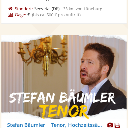
Standort:
Seevetal
(DE)
-
33 km von Lüneburg
Gage:
€
(bis ca. 500 € pro Auftritt)
Diese
Di
Stefan Bäumler | Tenor, Hochzeitssänger Sänger Silberhochzeit Goldene Hochzeit Geburtstag Beerdigung