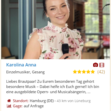
Diese
Di
Karolina Anna
Künst
Kü
(42)
5,0
Einzelmusiker, Gesang
stellt
ste
von
Liebes Brautpaar! Zu Eurem besonderen Tag gehört
Fotos
Vi
5
besondere Musik – Dabei helfe ich Euch gerne!! Ich bin
bereit
ber
Sternen
eine ausgebildete Opern- und Musicalsängerin, ...
Standort:
Hamburg
(DE)
-
43 km von Lüneburg
Gage:
auf Anfrage