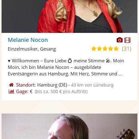
Diese
Di
Melanie Nocon
Künst
Kü
(31)
5,0
Einzelmusiker, Gesang
stellt
ste
von
♥️ Willkommen – Eure Liebe 💍 meine Stimme 🎤. Moin
Fotos
Vi
5
Moin, ich bin Melanie Nocon – ausgebildete
bereit
ber
Sternen
Eventsängerin aus Hamburg. Mit Herz, Stimme und ...
Standort:
Hamburg
(DE)
-
43 km von Lüneburg
Gage:
€
(bis ca. 500 € pro Auftritt)