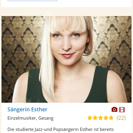
Diese
Di
Sängerin Esther
Künst
Kü
(22)
5,0
Einzelmusiker, Gesang
stellt
ste
von
Die studierte Jazz-und Popsängerin Esther ist bereits
Fotos
Vi
5