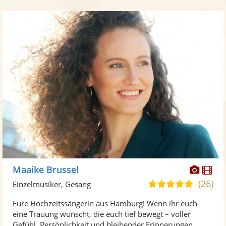
Diese
Di
Maaike Brussel
Künst
Kü
(26)
5,0
Einzelmusiker, Gesang
stellt
ste
von
Eure Hochzeitssängerin aus Hamburg! Wenn ihr euch
Fotos
Vi
5
eine Trauung wünscht, die euch tief bewegt – voller
bereit
ber
Sternen
Gefühl, Persönlichkeit und bleibender Erinnerungen. ...