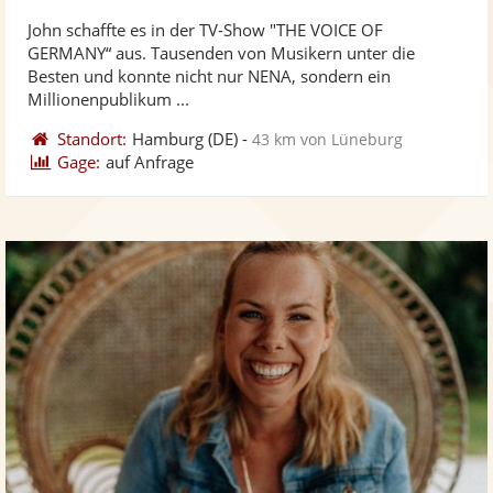
stellt
ste
von
John schaffte es in der TV-Show "THE VOICE OF
Fotos
Vi
5
GERMANY“ aus. Tausenden von Musikern unter die
bereit
ber
Sternen
Besten und konnte nicht nur NENA, sondern ein
Millionenpublikum ...
Standort:
Hamburg
(DE)
-
43 km von Lüneburg
Gage:
auf Anfrage