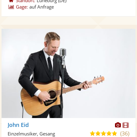
Standort:
Lüneburg
(DE)
Gage:
auf Anfrage
Diese
Di
John Eid
Künst
Kü
(36)
5,0
Einzelmusiker, Gesang