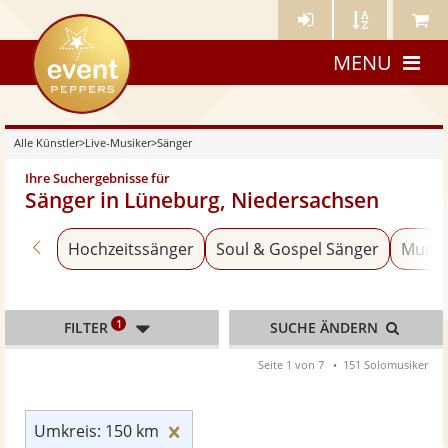
Künstler-
Künstler
Meine
eventpeppers
Login
A-
Künstle
MENU
Z
Alle Künstler
>
Live-Musiker
>
Sänger
Ihre Suchergebnisse für
Sänger in Lüneburg, Niedersachsen
Zurück zu «Live-Musiker»
Hochzeitssänger
Soul & Gospel Sänger
Music
1
FILTER
SUCHE ÄNDERN
Seite 1 von 7
151 Solomusiker
Umkreis: 150 km zurücksetzen
Umkreis: 150 km