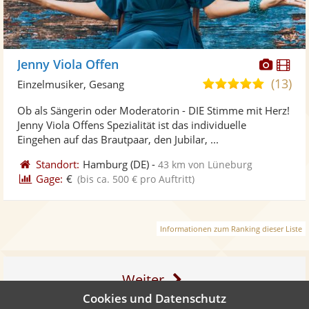
Diese
Di
Jenny Viola Offen
Künst
Kü
(13)
5,0
Einzelmusiker, Gesang
stellt
ste
von
Ob als Sängerin oder Moderatorin - DIE Stimme mit Herz!
Fotos
Vi
5
Jenny Viola Offens Spezialität ist das individuelle
bereit
ber
Sternen
Eingehen auf das Brautpaar, den Jubilar, ...
Standort:
Hamburg
(DE)
-
43 km von Lüneburg
Gage:
€
(bis ca. 500 € pro Auftritt)
Informationen zum Ranking dieser Liste
Weiter
Cookies und Datenschutz