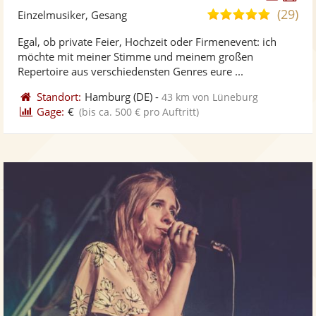
Künst
Kü
(29)
5,0
Einzelmusiker, Gesang
stellt
ste
von
Egal, ob private Feier, Hochzeit oder Firmenevent: ich
Fotos
Vi
5
möchte mit meiner Stimme und meinem großen
bereit
ber
Sternen
Repertoire aus verschiedensten Genres eure ...
Standort:
Hamburg
(DE)
-
43 km von Lüneburg
Gage:
€
(bis ca. 500 € pro Auftritt)