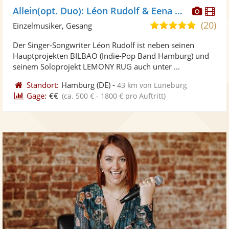
Diese
Di
Allein(opt. Duo): Léon Rudolf & Eena May
Künst
Kü
(20)
5,0
Einzelmusiker, Gesang
stellt
ste
von
Der Singer-Songwriter Léon Rudolf ist neben seinen
Fotos
Vi
5
Hauptprojekten BILBAO (Indie-Pop Band Hamburg) und
bereit
ber
Sternen
seinem Soloprojekt LEMONY RUG auch unter ...
Standort:
Hamburg
(DE)
-
43 km von Lüneburg
Gage:
€€
(ca. 500 € - 1800 € pro Auftritt)