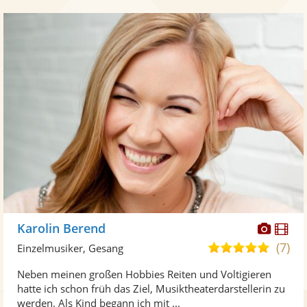
Diese
Di
Karolin Berend
Künst
Kü
(7)
5,0
Einzelmusiker, Gesang
stellt
ste
von
Neben meinen großen Hobbies Reiten und Voltigieren
Fotos
Vi
5
hatte ich schon früh das Ziel, Musiktheaterdarstellerin zu
bereit
ber
Sternen
werden. Als Kind begann ich mit ...