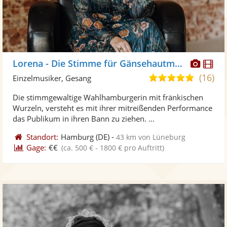
Diese
Di
Lorena - Die Stimme für Gänsehautmomente
Künst
Kü
(16)
5,0
Einzelmusiker, Gesang
stellt
ste
von
Die stimmgewaltige Wahlhamburgerin mit fränkischen
Fotos
Vi
5
Wurzeln, versteht es mit ihrer mitreißenden Performance
bereit
ber
Sternen
das Publikum in ihren Bann zu ziehen. ...
Standort:
Hamburg
(DE)
-
43 km von Lüneburg
Gage:
€€
(ca. 500 € - 1800 € pro Auftritt)