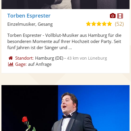
Diese
Di
Torben Esprester
Künst
Kü
(52)
5,0
Einzelmusiker, Gesang
stellt
ste
von
Torben Esprester - Vollblut-Musiker aus Hamburg für die
Fotos
Vi
5
besonderen Momente auf Ihrer Hochzeit oder Party. Seit
bereit
ber
Sternen
fünf Jahren ist der Sänger und ...
Standort:
Hamburg
(DE)
-
43 km von Lüneburg
Gage:
auf Anfrage