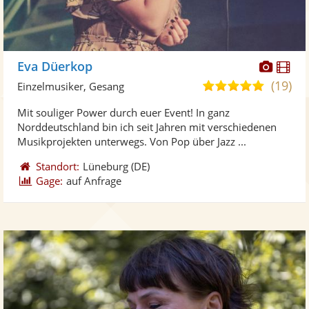
Diese
Di
Eva Düerkop
Künst
Kü
(19)
5,0
Einzelmusiker, Gesang
stellt
ste
von
Mit souliger Power durch euer Event! In ganz
Fotos
Vi
5
Norddeutschland bin ich seit Jahren mit verschiedenen
bereit
ber
Sternen
Musikprojekten unterwegs. Von Pop über Jazz ...
Standort:
Lüneburg
(DE)
Gage:
auf Anfrage