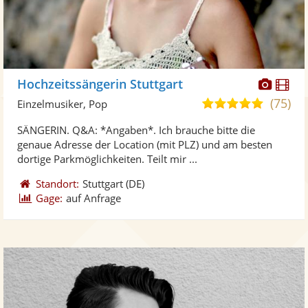
Diese
Di
Hochzeitssängerin Stuttgart
Künst
Kü
(75)
5,0
Einzelmusiker, Pop
stellt
ste
von
SÄNGERIN. Q&A: *Angaben*. Ich brauche bitte die
Fotos
Vi
5
genaue Adresse der Location (mit PLZ) und am besten
bereit
ber
Sternen
dortige Parkmöglichkeiten. Teilt mir ...
Standort:
Stuttgart
(DE)
Gage:
auf Anfrage