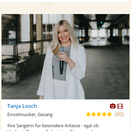
Diese
Di
Tanja Losch
Künst
Kü
(80)
5,0
Einzelmusiker, Gesang
stellt
ste
von
Ihre Sängerin für besondere Anlässe - egal ob
Fotos
Vi
5