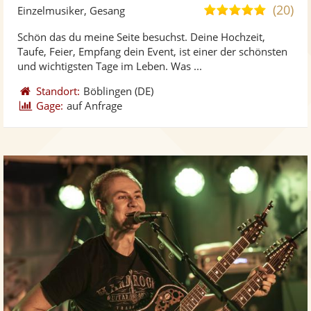
Künst
Kü
(20)
5,0
Einzelmusiker, Gesang
stellt
ste
von
Schön das du meine Seite besuchst. Deine Hochzeit,
Fotos
Vi
5
Taufe, Feier, Empfang dein Event, ist einer der schönsten
bereit
ber
Sternen
und wichtigsten Tage im Leben. Was ...
Standort:
Böblingen
(DE)
Gage:
auf Anfrage