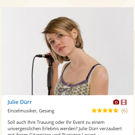
Diese
Di
Julie Dürr
Künst
Kü
(6)
5,0
Einzelmusiker, Gesang
stellt
ste
von
Soll auch Ihre Trauung oder Ihr Event zu einem
Fotos
Vi
5
unvergesslichen Erlebnis werden? Julie Dürr verzaubert
bereit
ber
Sternen
mit ihrem Gitarristen und Pianisten Lorant ...