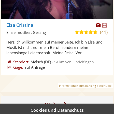
Diese
Di
Elsa Cristina
Künst
Kü
(41)
5,0
Einzelmusiker, Gesang
stellt
ste
von
Herzlich willkommen auf meiner Seite. Ich bin Elsa und
Fotos
Vi
5
Musik ist nicht nur mein Beruf, sondern meine
bereit
ber
Sternen
lebenslange Leidenschaft. Meine Reise: Von ...
Standort:
Malsch
(DE)
-
54 km von Sindelfingen
Gage:
auf Anfrage
Informationen zum Ranking dieser Liste
Weiter
Cookies und Datenschutz