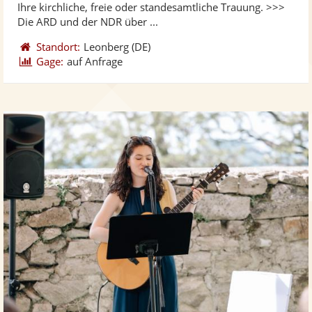
Ihre kirchliche, freie oder standesamtliche Trauung. >>>
bereit
ber
Sternen
Die ARD und der NDR über ...
Standort:
Leonberg
(DE)
Gage:
auf Anfrage