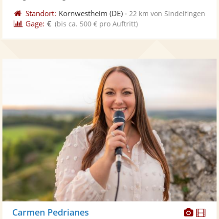
Standort:
Kornwestheim
(DE)
-
22 km von Sindelfingen
Gage:
€
(bis ca. 500 € pro Auftritt)
Diese
Di
Carmen Pedrianes