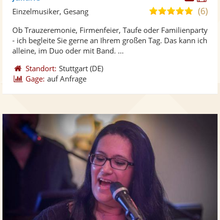
Künst
Kü
(6)
5,0
Einzelmusiker, Gesang
stellt
ste
von
Ob Trauzeremonie, Firmenfeier, Taufe oder Familienparty
Fotos
Vi
5
- ich begleite Sie gerne an Ihrem großen Tag. Das kann ich
bereit
ber
Sternen
alleine, im Duo oder mit Band. ...
Standort:
Stuttgart
(DE)
Gage:
auf Anfrage