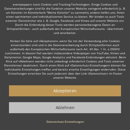
eventpeppers nutzt Cookies und Tracking-Technologien. Einige Cookies und
Datenverarbeitungen sind für die Funktion unserer Website zwingend erforderlich (z. B.
um Künstler im Künstlerkorb "Meine Künstler" zu sammeln), andere helfen uns, Ihnen
einen optimierten und individualisierten Service zu bieten. Wir binden so auch Tools
externer Dienstleister wie z. B. Google, Facebook und Vimeo auf unserer Website ein.
Durch die Einbindung dieser Tools werden personenbezogene Daten an
Auch interessant:
Drittplattformen - auch außerhalb des Europäischen Wirtschaftsraums - übermittelt
und verarbeitet.
Klicken Sie bitte auf «Akzeptieren», wenn Sie mit der Verwendung aller Cookies
einverstanden sind und in die Datenverarbeitung durch Drittplattformen auch
Trompeter
Trauerredner
Dudelsackspieler
Organi
außerhalb des Europäischen Wirtschaftsraums nach Art. 49 Abs. 1 lit. a DSGVO
zustimmen. In diesem Fall werden insbesondere Videoplayer von YouTube, Vimeo und
Dailymotion, Google Maps, Google Analytics und Facebook-Einbindungen aktiviert. Beim
Klick auf «Ablehnen» werden nicht unbedingt erforderlich Cookies und Tools externer
Dienstleister deaktiviert. Durch einen Klick auf «Datenschutz-Einstellungen» können Sie
individuelle Einstellungen treffen und bereits erteilte Einwilligungen widerrufen. Diese
Einstellungen erreichen Sie auch jederzeit über den Link «Datenschutz» im Footer
unserer Website.
Wie funktioniert's?
Akzeptieren
1. Kostenlos anfragen
Starten Sie mit dem Button 'Kostenlos anfragen' eine Anfrage an die für
Ablehnen
Sie interessanten Solomusiker - also z. B. bestimmte Sänger. Diesen
Button finden Sie auf den jeweiligen Künstler-Profil-Seiten der Musiker.
Datenschutz-Einstellungen
2. Angebote erhalten & Details besprechen