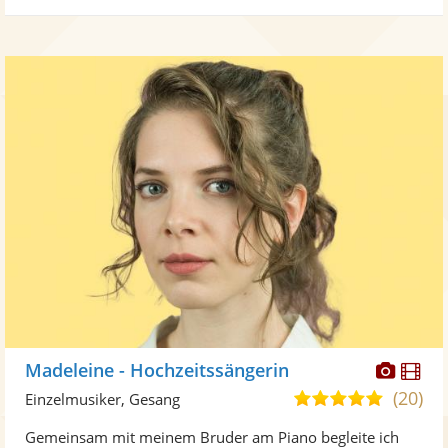
Diese
Di
Madeleine - Hochzeitssängerin
Künst
Kü
(20)
5,0
Einzelmusiker, Gesang
stellt
ste
von
Gemeinsam mit meinem Bruder am Piano begleite ich
Fotos
Vi
5