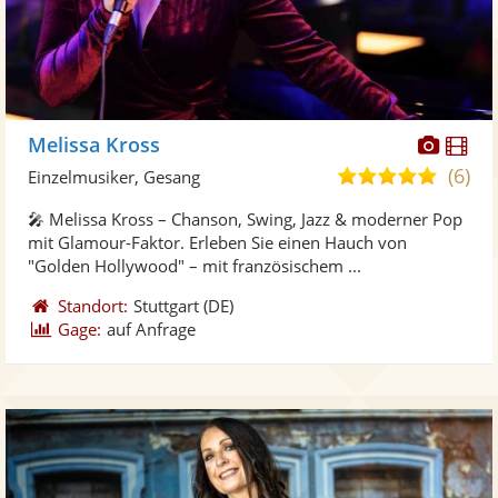
Diese
Di
Melissa Kross
Künst
Kü
(6)
5,0
Einzelmusiker, Gesang
stellt
ste
von
🎤 Melissa Kross – Chanson, Swing, Jazz & moderner Pop
Fotos
Vi
5
mit Glamour-Faktor. Erleben Sie einen Hauch von
bereit
ber
Sternen
"Golden Hollywood" – mit französischem ...
Standort:
Stuttgart
(DE)
Gage:
auf Anfrage