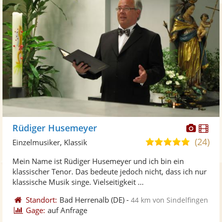
Diese
Di
Rüdiger Husemeyer
Künst
Kü
(24)
5,0
Einzelmusiker, Klassik
stellt
ste
von
Mein Name ist Rüdiger Husemeyer und ich bin ein
Fotos
Vi
5
klassischer Tenor. Das bedeute jedoch nicht, dass ich nur
bereit
ber
Sternen
klassische Musik singe. Vielseitigkeit ...
Standort:
Bad Herrenalb
(DE)
-
44 km von Sindelfingen
Gage:
auf Anfrage