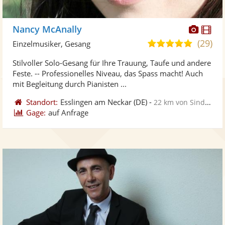
Diese
Di
Nancy McAnally
Künst
Kü
(29)
5,0
Einzelmusiker, Gesang
stellt
ste
von
Stilvoller Solo-Gesang für Ihre Trauung, Taufe und andere
Fotos
Vi
5
Feste. -- Professionelles Niveau, das Spass macht! Auch
bereit
ber
Sternen
mit Begleitung durch Pianisten ...
Standort:
Esslingen am Neckar
(DE)
-
22 km von Sindelfingen
Gage:
auf Anfrage