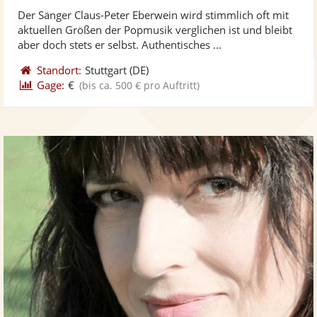
stellt
ste
von
Der Sänger Claus-Peter Eberwein wird stimmlich oft mit
Fotos
Vi
5
aktuellen Größen der Popmusik verglichen ist und bleibt
bereit
ber
Sternen
aber doch stets er selbst. Authentisches ...
Standort:
Stuttgart
(DE)
Gage:
€
(bis ca. 500 € pro Auftritt)