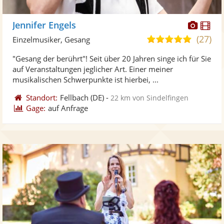
Diese
Di
Jennifer Engels
Künst
Kü
(27)
5,0
Einzelmusiker, Gesang
stellt
ste
von
"Gesang der berührt"! Seit über 20 Jahren singe ich für Sie
Fotos
Vi
5
auf Veranstaltungen jeglicher Art. Einer meiner
bereit
ber
Sternen
musikalischen Schwerpunkte ist hierbei, ...
Standort:
Fellbach
(DE)
-
22 km von Sindelfingen
Gage:
auf Anfrage