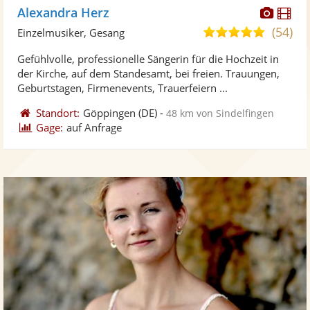
Diese
Di
Alexandra Herz
Künst
Kü
(54)
5,0
Einzelmusiker, Gesang
stellt
ste
von
Gefühlvolle, professionelle Sängerin für die Hochzeit in
Fotos
Vi
5
der Kirche, auf dem Standesamt, bei freien. Trauungen,
bereit
ber
Sternen
Geburtstagen, Firmenevents, Trauerfeiern ...
Standort:
Göppingen
(DE)
-
48 km von Sindelfingen
Gage:
auf Anfrage