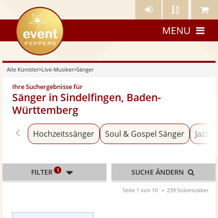
Künstler-
Künstler
Meine
eventpeppers
Login
A-
Künstle
MENU
Z
Alle Künstler
>
Live-Musiker
>
Sänger
Ihre Suchergebnisse für
Sänger in Sindelfingen, Baden-
Württemberg
Zurück zu «Live-Musiker»
Hochzeitssänger
Soul & Gospel Sänger
Jazz-S
1
FILTER
SUCHE ÄNDERN
Seite 1 von 10
239 Solomusiker