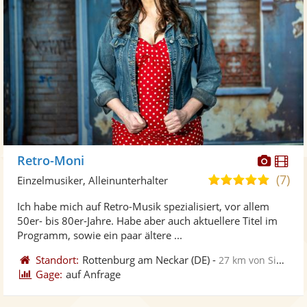
Diese
Di
Retro-Moni
Künst
Kü
(7)
5,0
Einzelmusiker, Alleinunterhalter
stellt
ste
von
Ich habe mich auf Retro-Musik spezialisiert, vor allem
Fotos
Vi
5
50er- bis 80er-Jahre. Habe aber auch aktuellere Titel im
bereit
ber
Sternen
Programm, sowie ein paar ältere ...
Standort:
Rottenburg am Neckar
(DE)
-
27 km von Sindelfingen
Gage:
auf Anfrage