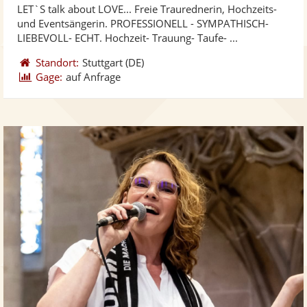
LET`S talk about LOVE... Freie Traurednerin, Hochzeits-
Fotos
Vi
5
und Eventsängerin. PROFESSIONELL - SYMPATHISCH-
bereit
ber
Sternen
LIEBEVOLL- ECHT. Hochzeit- Trauung- Taufe- ...
Standort:
Stuttgart
(DE)
Gage:
auf Anfrage