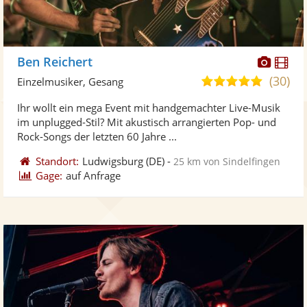
Diese
Di
Ben Reichert
Künst
Kü
(30)
5,0
Einzelmusiker, Gesang
stellt
ste
von
Ihr wollt ein mega Event mit handgemachter Live-Musik
Fotos
Vi
5
im unplugged-Stil? Mit akustisch arrangierten Pop- und
bereit
ber
Sternen
Rock-Songs der letzten 60 Jahre ...
Standort:
Ludwigsburg
(DE)
-
25 km von Sindelfingen
Gage:
auf Anfrage