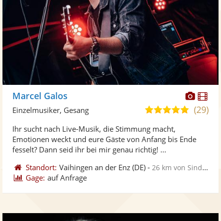
Diese
Di
Marcel Galos
Künst
Kü
(29)
5,0
Einzelmusiker, Gesang
stellt
ste
von
Ihr sucht nach Live-Musik, die Stimmung macht,
Fotos
Vi
5
Emotionen weckt und eure Gäste von Anfang bis Ende
bereit
ber
Sternen
fesselt? Dann seid ihr bei mir genau richtig! ...
Standort:
Vaihingen an der Enz
(DE)
-
26 km von Sindelfingen
Gage:
auf Anfrage