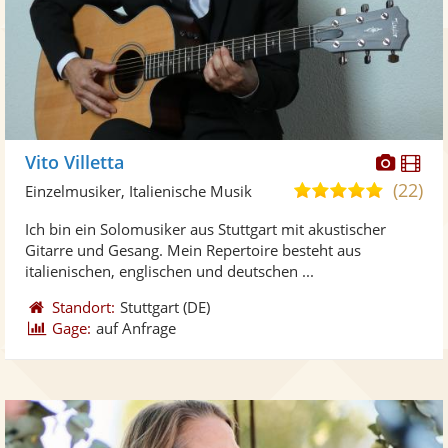
Diese
Di
Vito Villetta
Künst
Kü
(22)
5,0
Einzelmusiker, Italienische Musik
stellt
ste
von
Ich bin ein Solomusiker aus Stuttgart mit akustischer
Fotos
Vi
5
Gitarre und Gesang. Mein Repertoire besteht aus
bereit
ber
Sternen
italienischen, englischen und deutschen ...
Standort:
Stuttgart
(DE)
Gage:
auf Anfrage