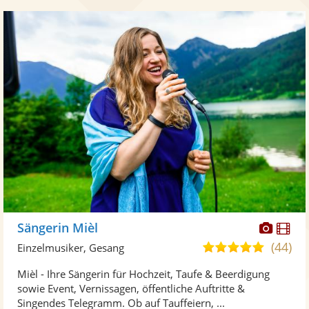
Diese
Di
Sängerin Mièl
Künst
Kü
(44)
5,0
Einzelmusiker, Gesang
stellt
ste
von
Mièl - Ihre Sängerin für Hochzeit, Taufe & Beerdigung
Fotos
Vi
5
sowie Event, Vernissagen, öffentliche Auftritte &
bereit
ber
Sternen
Singendes Telegramm. Ob auf Tauffeiern, ...