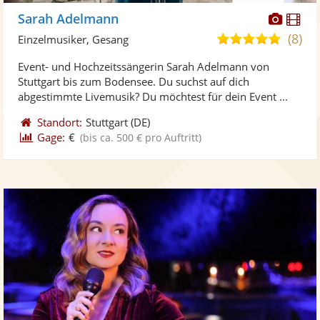
Diese
Di
Sarah Adelmann
Künst
Kü
(8)
5,0
Einzelmusiker, Gesang
stellt
ste
von
Event- und Hochzeitssängerin Sarah Adelmann von
Fotos
Vi
5
Stuttgart bis zum Bodensee. Du suchst auf dich
bereit
ber
Sternen
abgestimmte Livemusik? Du möchtest für dein Event ...
Standort:
Stuttgart
(DE)
Gage:
€
(bis ca. 500 € pro Auftritt)