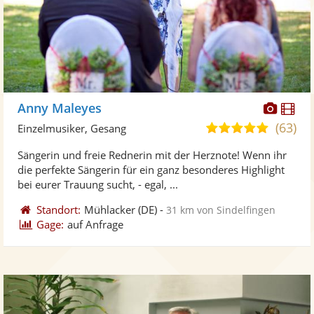
Diese
Di
Anny Maleyes
Künst
Kü
(63)
5,0
Einzelmusiker, Gesang
stellt
ste
von
Sängerin und freie Rednerin mit der Herznote! Wenn ihr
Fotos
Vi
5
die perfekte Sängerin für ein ganz besonderes Highlight
bereit
ber
Sternen
bei eurer Trauung sucht, - egal, ...
Standort:
Mühlacker
(DE)
-
31 km von Sindelfingen
Gage:
auf Anfrage