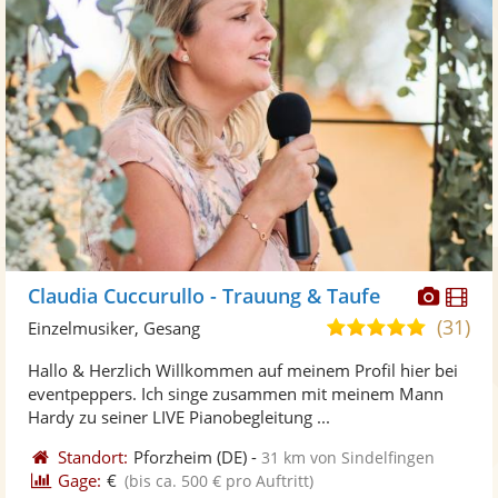
Diese
Di
Claudia Cuccurullo - Trauung & Taufe
Künst
Kü
(31)
5,0
Einzelmusiker, Gesang
stellt
ste
von
Hallo & Herzlich Willkommen auf meinem Profil hier bei
Fotos
Vi
5
eventpeppers. Ich singe zusammen mit meinem Mann
bereit
ber
Sternen
Hardy zu seiner LIVE Pianobegleitung ...
Standort:
Pforzheim
(DE)
-
31 km von Sindelfingen
Gage:
€
(bis ca. 500 € pro Auftritt)