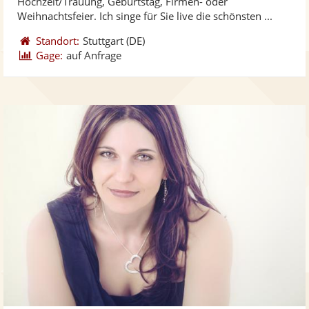
Hochzeit/Trauung, Geburtstag, Firmen- oder
bereit
ber
Sternen
Weihnachtsfeier. Ich singe für Sie live die schönsten ...
Standort:
Stuttgart
(DE)
Gage:
auf Anfrage