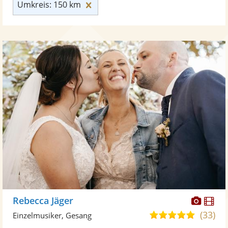
Umkreis: 150 km zurücksetzen
Umkreis: 150 km
Diese
Di
Rebecca Jäger
Künst
Kü
(33)
5,0
Einzelmusiker, Gesang
stellt
ste
von