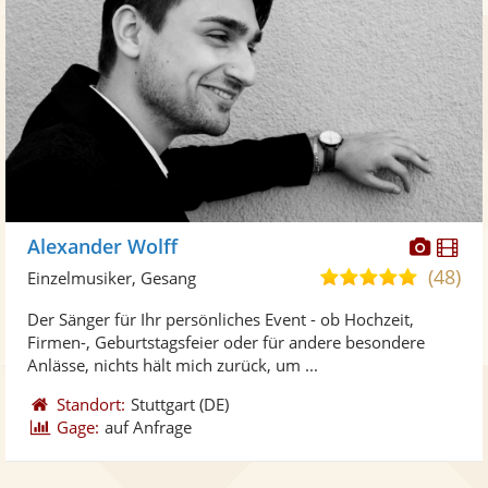
Diese
Di
Alexander Wolff
Künst
Kü
(48)
5,0
Einzelmusiker, Gesang
stellt
ste
von
Der Sänger für Ihr persönliches Event - ob Hochzeit,
Fotos
Vi
5
Firmen-, Geburtstagsfeier oder für andere besondere
bereit
ber
Sternen
Anlässe, nichts hält mich zurück, um ...
Standort:
Stuttgart
(DE)
Gage:
auf Anfrage