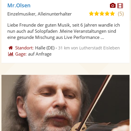
Diese
Di
Mr.Olsen
Künst
Kü
(5)
5,0
Einzelmusiker, Alleinunterhalter
stellt
ste
von
Liebe Freunde der guten Musik, seit 6 Jahren wandle ich
Fotos
Vi
5
nun auch auf Solopfaden .Meine Veranstaltungen sind
bereit
ber
Sternen
eine gesunde Mischung aus Live Performance ...
Standort:
Halle
(DE)
-
31 km von Lutherstadt Eisleben
Gage:
auf Anfrage