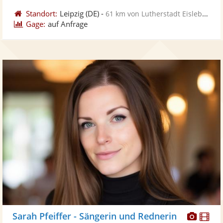
Standort:
Leipzig
(DE)
-
61 km von Lutherstadt Eisleben
Gage:
auf Anfrage
Diese
Di
Sarah Pfeiffer - Sängerin und Rednerin