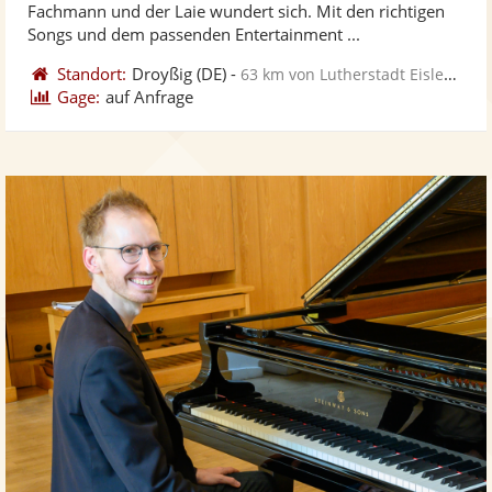
Fachmann und der Laie wundert sich. Mit den richtigen
bereit
ber
Sternen
Songs und dem passenden Entertainment ...
Standort:
Droyßig
(DE)
-
63 km von Lutherstadt Eisleben
Gage:
auf Anfrage