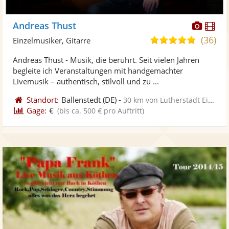
Diese
Di
Andreas Thust
Künst
Kü
(36)
4,9
Einzelmusiker, Gitarre
stellt
ste
von
Andreas Thust - Musik, die berührt. Seit vielen Jahren
Fotos
Vi
5
begleite ich Veranstaltungen mit handgemachter
bereit
ber
Sternen
Livemusik – authentisch, stilvoll und zu ...
Standort:
Ballenstedt
(DE)
-
30 km von Lutherstadt Eisleben
Gage:
€
(bis ca. 500 € pro Auftritt)