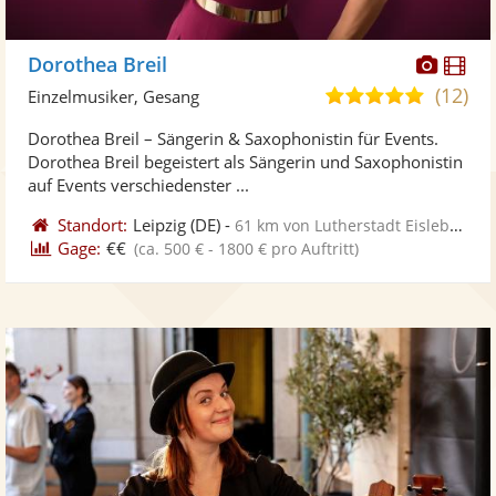
Diese
Di
Dorothea Breil
Künst
Kü
(12)
5,0
Einzelmusiker, Gesang
stellt
ste
von
Dorothea Breil – Sängerin & Saxophonistin für Events.
Fotos
Vi
5
Dorothea Breil begeistert als Sängerin und Saxophonistin
bereit
ber
Sternen
auf Events verschiedenster ...
Standort:
Leipzig
(DE)
-
61 km von Lutherstadt Eisleben
Gage:
€€
(ca. 500 € - 1800 € pro Auftritt)