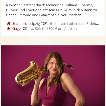
stellt
ste
von
NewMan versteht durch technische Brillianz, Charme,
Fotos
Vi
5
Humor und Emotionalität sein Publikum in den Bann zu
bereit
ber
Sternen
ziehen. Stimme und Gitarrenspiel verursachen ...
Standort:
Leipzig
(DE)
-
61 km von Lutherstadt Eisleben
Gage:
€€
(ca. 500 € - 1800 € pro Auftritt)