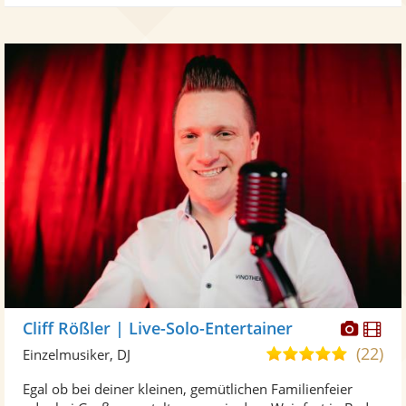
Diese
Di
Cliff Rößler | Live-Solo-Entertainer
Künst
Kü
(22)
5,0
Einzelmusiker, DJ
stellt
ste
von
Egal ob bei deiner kleinen, gemütlichen Familienfeier
Fotos
Vi
5