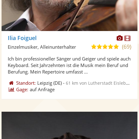
Diese
Di
Ilia Foiguel
Künst
Kü
(69)
4,9
Einzelmusiker, Alleinunterhalter
stellt
ste
von
Ich bin professioneller Sänger und Geiger und spiele auch
Fotos
Vi
5
Keyboard. Seit Jahrzehnten ist die Musik mein Beruf und
bereit
ber
Sternen
Berufung. Mein Repertoire umfasst ...
Standort:
Leipzig
(DE)
-
61 km von Lutherstadt Eisleben
Gage:
auf Anfrage