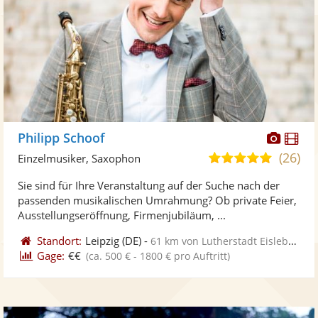
Diese
Di
Philipp Schoof
Künst
Kü
(26)
5,0
Einzelmusiker, Saxophon
stellt
ste
von
Sie sind für Ihre Veranstaltung auf der Suche nach der
Fotos
Vi
5
passenden musikalischen Umrahmung? Ob private Feier,
bereit
ber
Sternen
Ausstellungseröffnung, Firmenjubiläum, ...
Standort:
Leipzig
(DE)
-
61 km von Lutherstadt Eisleben
Gage:
€€
(ca. 500 € - 1800 € pro Auftritt)