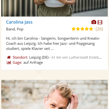
Diese
Di
Carolina Jass
Künst
Kü
(26)
5,0
Band, Pop
stellt
ste
von
Hi, ich bin Carolina - Sängerin, Songwriterin und Kreativ-
Fotos
Vi
5
Coach aus Leipzig. Ich habe hier Jazz- und Popgesang
bereit
ber
Sternen
studiert, spiele Klavier seit ...
Standort:
Leipzig
(DE)
-
61 km von Lutherstadt Eisleben
Gage:
auf Anfrage