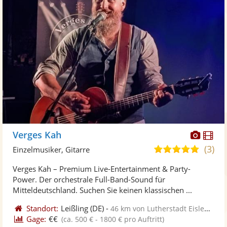
Diese
Di
Verges Kah
Künst
Kü
(3)
5,0
Einzelmusiker, Gitarre
stellt
ste
von
Verges Kah – Premium Live-Entertainment & Party-
Fotos
Vi
5
Power. ​Der orchestrale Full-Band-Sound für
bereit
ber
Sternen
Mitteldeutschland. ​Suchen Sie keinen klassischen ...
Standort:
Leißling
(DE)
-
46 km von Lutherstadt Eisleben
Gage:
€€
(ca. 500 € - 1800 € pro Auftritt)