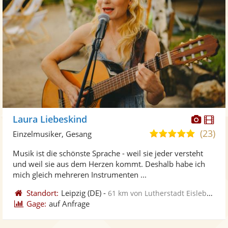
Diese
Di
Laura Liebeskind
Künst
Kü
(23)
5,0
Einzelmusiker, Gesang
stellt
ste
von
Musik ist die schönste Sprache - weil sie jeder versteht
Fotos
Vi
5
und weil sie aus dem Herzen kommt. Deshalb habe ich
bereit
ber
Sternen
mich gleich mehreren Instrumenten ...
Standort:
Leipzig
(DE)
-
61 km von Lutherstadt Eisleben
Gage:
auf Anfrage