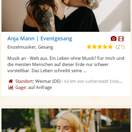
Diese
Di
Anja Mann | Eventgesang
Künst
Kü
(21)
5,0
Einzelmusiker, Gesang
stellt
ste
von
Musik an - Welt aus. Ein Leben ohne Musik? Für mich und
Fotos
Vi
5
die meisten Menschen auf dieser Erde nur schwer
bereit
ber
Sternen
vorstellbar. Das Leben schreibt seine ...
Standort:
Weimar
(DE)
-
63 km von Lutherstadt Eisleben
Gage:
auf Anfrage