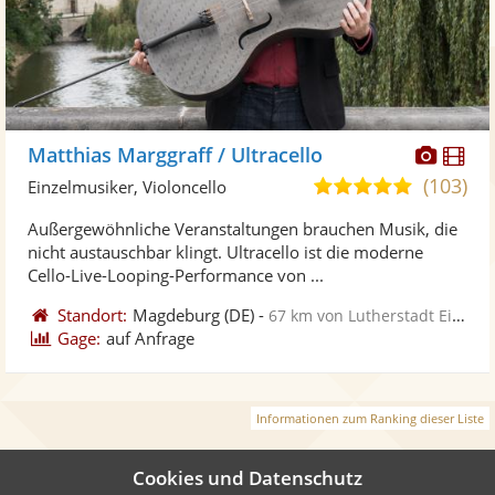
Diese
Di
Matthias Marggraff / Ultracello
Künst
Kü
(103)
5,0
Einzelmusiker, Violoncello
stellt
ste
von
Außergewöhnliche Veranstaltungen brauchen Musik, die
Fotos
Vi
5
nicht austauschbar klingt. Ultracello ist die moderne
bereit
ber
Sternen
Cello-Live-Looping-Performance von ...
Standort:
Magdeburg
(DE)
-
67 km von Lutherstadt Eisleben
Gage:
auf Anfrage
Informationen zum Ranking dieser Liste
Cookies und Datenschutz