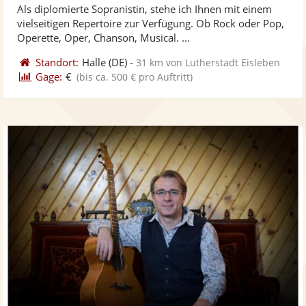
Als diplomierte Sopranistin, stehe ich Ihnen mit einem
Fotos
Vi
5
vielseitigen Repertoire zur Verfügung. Ob Rock oder Pop,
bereit
ber
Sternen
Operette, Oper, Chanson, Musical. ...
Standort:
Halle
(DE)
-
31 km von Lutherstadt Eisleben
Gage:
€
(bis ca. 500 € pro Auftritt)