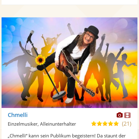
Diese
Di
Chmelli
Künst
Kü
(21)
5,0
Einzelmusiker, Alleinunterhalter
stellt
ste
von
„Chmelli“ kann sein Publikum begeistern! Da staunt der
Fotos
Vi
5