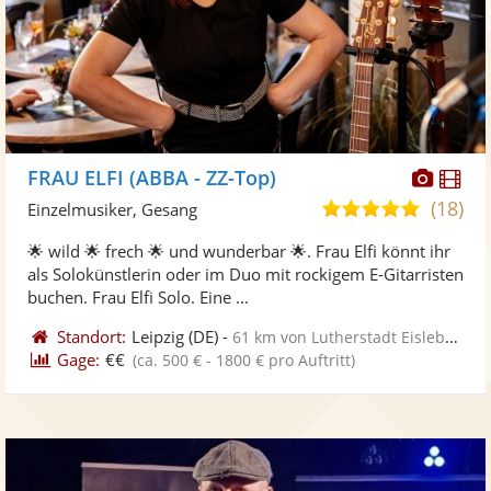
Diese
Di
FRAU ELFI (ABBA - ZZ-Top)
Künst
Kü
(18)
5,0
Einzelmusiker, Gesang
stellt
ste
von
🌟 wild 🌟 frech 🌟 und wunderbar 🌟. Frau Elfi könnt ihr
Fotos
Vi
5
als Solokünstlerin oder im Duo mit rockigem E-Gitarristen
bereit
ber
Sternen
buchen. Frau Elfi Solo. Eine ...
Standort:
Leipzig
(DE)
-
61 km von Lutherstadt Eisleben
Gage:
€€
(ca. 500 € - 1800 € pro Auftritt)