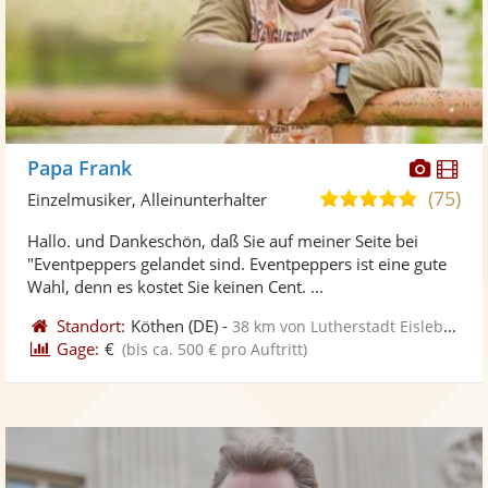
Diese
Di
Papa Frank
Künst
Kü
(75)
4,9
Einzelmusiker, Alleinunterhalter
stellt
ste
von
Hallo. und Dankeschön, daß Sie auf meiner Seite bei
Fotos
Vi
5
"Eventpeppers gelandet sind. Eventpeppers ist eine gute
bereit
ber
Sternen
Wahl, denn es kostet Sie keinen Cent. ...
Standort:
Köthen
(DE)
-
38 km von Lutherstadt Eisleben
Gage:
€
(bis ca. 500 € pro Auftritt)