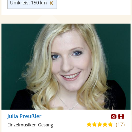
Umkreis: 150 km zurücksetzen
Umkreis: 150 km
Diese
Di
Julia Preußler
Künst
Kü
(17)
5,0
Einzelmusiker, Gesang
stellt
ste
von