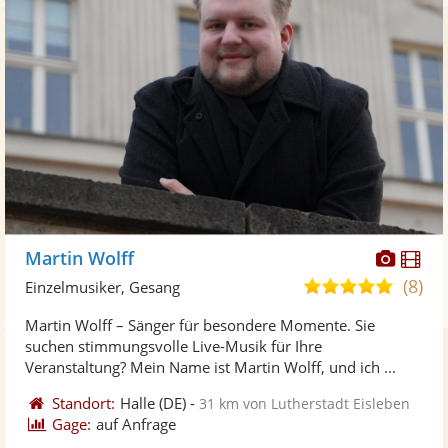
Diese
Di
Martin Wolff
Künst
Kü
(8)
5,0
Einzelmusiker, Gesang
stellt
ste
von
Martin Wolff – Sänger für besondere Momente. Sie
Fotos
Vi
5
suchen stimmungsvolle Live-Musik für Ihre
bereit
ber
Sternen
Veranstaltung? Mein Name ist Martin Wolff, und ich ...
Standort:
Halle
(DE)
-
31 km von Lutherstadt Eisleben
Gage:
auf Anfrage