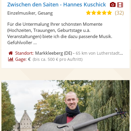
Diese
Di
Zwischen den Saiten - Hannes Kuschick
Künst
Kü
(32)
5,0
Einzelmusiker, Gesang
stellt
ste
von
Für die Untermalung Ihrer schönsten Momente
Fotos
Vi
5
(Hochzeiten, Trauungen, Geburtstage u.ä.
bereit
ber
Sternen
Veranstaltungen) biete ich die dazu passende Musik.
Gefühlvoller ...
Standort:
Markkleeberg
(DE)
-
65 km von Lutherstadt Eisleben
Gage:
€
(bis ca. 500 € pro Auftritt)