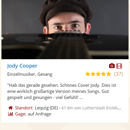
Diese
Di
Jody Cooper
Künst
Kü
(37)
5,0
Einzelmusiker, Gesang
stellt
ste
von
"Hab das gerade gesehen. Schönes Cover Jody. Dies ist
Fotos
Vi
5
eine wirklich großartige Version meines Songs. Gut
bereit
ber
Sternen
gespielt und gesungen - viel Gefühl! ...
Standort:
Leipzig
(DE)
-
61 km von Lutherstadt Eisleben
Gage:
auf Anfrage