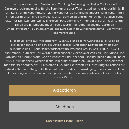
Weiter
eventpeppers nutzt Cookies und Tracking-Technologien. Einige Cookies und
Datenverarbeitungen sind für die Funktion unserer Website zwingend erforderlich (z. B.
um Künstler im Künstlerkorb "Meine Künstler" zu sammeln), andere helfen uns, Ihnen
einen optimierten und individualisierten Service zu bieten. Wir binden so auch Tools
externer Dienstleister wie z. B. Google, Facebook und Vimeo auf unserer Website ein.
Durch die Einbindung dieser Tools werden personenbezogene Daten an
Drittplattformen - auch außerhalb des Europäischen Wirtschaftsraums - übermittelt
und verarbeitet.
Auch interessant:
Klicken Sie bitte auf «Akzeptieren», wenn Sie mit der Verwendung aller Cookies
einverstanden sind und in die Datenverarbeitung durch Drittplattformen auch
außerhalb des Europäischen Wirtschaftsraums nach Art. 49 Abs. 1 lit. a DSGVO
zustimmen. In diesem Fall werden insbesondere Videoplayer von YouTube, Vimeo und
Dailymotion, Google Maps, Google Analytics und Facebook-Einbindungen aktiviert. Beim
Dudelsackspieler
Musicalsänger
Klassik-Sänger
Ho
Klick auf «Ablehnen» werden nicht unbedingt erforderlich Cookies und Tools externer
Dienstleister deaktiviert. Durch einen Klick auf «Datenschutz-Einstellungen» können Sie
individuelle Einstellungen treffen und bereits erteilte Einwilligungen widerrufen. Diese
Einstellungen erreichen Sie auch jederzeit über den Link «Datenschutz» im Footer
unserer Website.
Akzeptieren
Wie funktioniert's?
1. Kostenlos anfragen
Ablehnen
Starten Sie mit dem Button 'Kostenlos anfragen' eine Anfrage an die für
Sie interessanten Solomusiker - also z. B. bestimmte Solomusiker.
Datenschutz-Einstellungen
Diesen Button finden Sie auf den jeweiligen Künstler-Profil-Seiten der