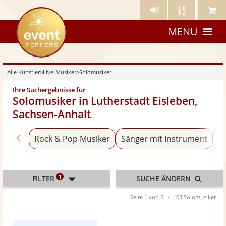
Künstler-
Künstler
Meine
eventpeppers
Login
A-
Künstle
MENU
Z
Alle Künstler
>
Live-Musiker
>
Solomusiker
Ihre Suchergebnisse für
Solomusiker in Lutherstadt Eisleben,
Sachsen-Anhalt
Zurück zu «Live-Musiker»
Rock & Pop Musiker
Sänger mit Instrument
Pi
1
FILTER
SUCHE ÄNDERN
Seite 1 von 5
103 Solomusiker