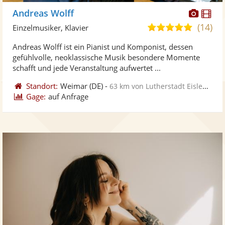
Diese
Di
Andreas Wolff
Künst
Kü
(14)
5,0
Einzelmusiker, Klavier
stellt
ste
von
Andreas Wolff ist ein Pianist und Komponist, dessen
Fotos
Vi
5
gefühlvolle, neoklassische Musik besondere Momente
bereit
ber
Sternen
schafft und jede Veranstaltung aufwertet ...
Standort:
Weimar
(DE)
-
63 km von Lutherstadt Eisleben
Gage:
auf Anfrage