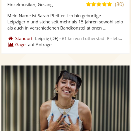
Künst
Kü
(30)
5,0
Einzelmusiker, Gesang
stellt
ste
von
Mein Name ist Sarah Pfeiffer. Ich bin gebürtige
Fotos
Vi
5
Leipzigerin und stehe seit mehr als 15 Jahren sowohl solo
bereit
ber
Sternen
als auch in verschiedenen Bandkonstellationen ...
Standort:
Leipzig
(DE)
-
61 km von Lutherstadt Eisleben
Gage:
auf Anfrage