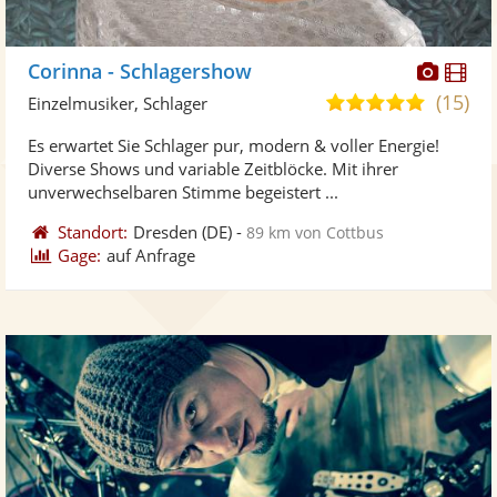
Diese
Di
Corinna - Schlagershow
Künst
Kü
(15)
4,9
Einzelmusiker, Schlager
stellt
ste
von
Es erwartet Sie Schlager pur, modern & voller Energie!
Fotos
Vi
5
Diverse Shows und variable Zeitblöcke. Mit ihrer
bereit
ber
Sternen
unverwechselbaren Stimme begeistert ...
Standort:
Dresden
(DE)
-
89 km von Cottbus
Gage:
auf Anfrage