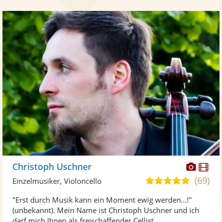
Diese
Di
Christoph Uschner
Künst
Kü
(69)
5,0
Einzelmusiker, Violoncello
stellt
ste
von
"Erst durch Musik kann ein Moment ewig werden...!"
Fotos
Vi
5
(unbekannt). Mein Name ist Christoph Uschner und ich
bereit
ber
Sternen
darf mich Ihnen als freischaffender Cellist ...