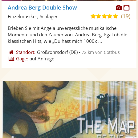
Diese
Di
Andrea Berg Double Show
Künst
Kü
(19)
5,0
Einzelmusiker, Schlager
stellt
ste
von
Erleben Sie mit Angela unvergessliche musikalische
Fotos
Vi
5
Momente und den Zauber von. Andrea Berg. Egal ob die
bereit
ber
Sternen
klassischen Hits, wie „Du hast mich 1000x ...
Standort:
Großröhrsdorf
(DE)
-
72 km von Cottbus
Gage:
auf Anfrage