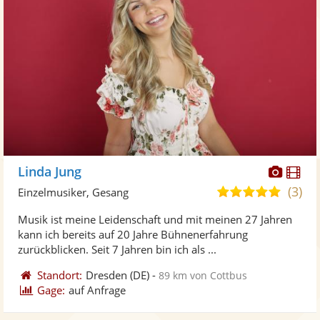
Diese
Di
Linda Jung
Künst
Kü
(3)
5,0
Einzelmusiker, Gesang
stellt
ste
von
Musik ist meine Leidenschaft und mit meinen 27 Jahren
Fotos
Vi
5
kann ich bereits auf 20 Jahre Bühnenerfahrung
bereit
ber
Sternen
zurückblicken. Seit 7 Jahren bin ich als ...
Standort:
Dresden
(DE)
-
89 km von Cottbus
Gage:
auf Anfrage