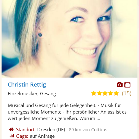
Diese
Di
Christin Rettig
Künst
Kü
(15)
5,0
Einzelmusiker, Gesang
stellt
ste
von
Musical und Gesang für jede Gelegenheit. - Musik für
Fotos
Vi
5
unvergessliche Momente - Ihr persönlicher Anlass ist es
bereit
ber
Sternen
wert jeden Moment zu genießen. Warum ...
Standort:
Dresden
(DE)
-
89 km von Cottbus
Gage:
auf Anfrage