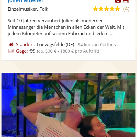
Künst
Kü
(4)
5,0
Einzelmusiker, Folk
stellt
ste
von
Seit 10 Jahren verzaubert Julien als moderner
Fotos
Vi
5
Minnesänger die Menschen in allen Ecken der Welt. Mit
bereit
ber
Sternen
jedem Kilometer auf seinem Fahrrad und jedem ...
Standort:
Ludwigsfelde
(DE)
-
94 km von Cottbus
Gage:
€€
(ca. 500 € - 1800 € pro Auftritt)