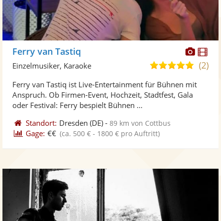
Diese
Di
Ferry van Tastiq
Künst
Kü
(2)
4,9
Einzelmusiker, Karaoke
stellt
ste
von
Ferry van Tastiq ist Live-Entertainment für Bühnen mit
Fotos
Vi
5
Anspruch. Ob Firmen-Event, Hochzeit, Stadtfest, Gala
bereit
ber
Sternen
oder Festival: Ferry bespielt Bühnen ...
Standort:
Dresden
(DE)
-
89 km von Cottbus
Gage:
€€
(ca. 500 € - 1800 € pro Auftritt)