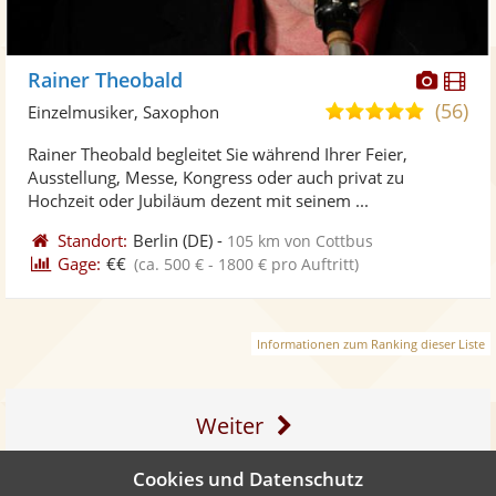
Diese
Di
Rainer Theobald
Künst
Kü
(56)
5,0
Einzelmusiker, Saxophon
stellt
ste
von
Rainer Theobald begleitet Sie während Ihrer Feier,
Fotos
Vi
5
Ausstellung, Messe, Kongress oder auch privat zu
bereit
ber
Sternen
Hochzeit oder Jubiläum dezent mit seinem ...
Standort:
Berlin
(DE)
-
105 km von Cottbus
Gage:
€€
(ca. 500 € - 1800 € pro Auftritt)
Informationen zum Ranking dieser Liste
Weiter
Cookies und Datenschutz