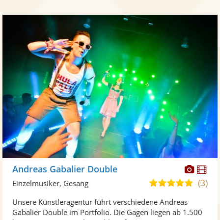
Diese
Di
Andreas Gabalier Double
Künst
Kü
(3)
4,9
Einzelmusiker, Gesang
stellt
ste
von
Unsere Künstleragentur führt verschiedene Andreas
Fotos
Vi
5
Gabalier Double im Portfolio. Die Gagen liegen ab 1.500
bereit
ber
Sternen