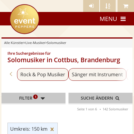
Künstler-
Künstler
Meine
eventpeppers
Login
A-
Künstle
MENU
Z
Alle Künstler
>
Live-Musiker
>
Solomusiker
Ihre Suchergebnisse für
Solomusiker in Cottbus, Brandenburg
Zurück zu «Live-Musiker»
Rock & Pop Musiker
Sänger mit Instrument
Bl
1
FILTER
SUCHE ÄNDERN
Seite 1 von 6
142 Solomusiker
Umkreis: 150 km zurücksetzen
Umkreis: 150 km