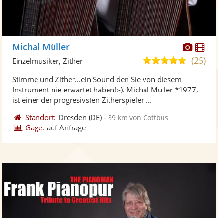
Diese
Di
Michal Müller
Künst
Kü
(25)
4,9
Einzelmusiker, Zither
stellt
ste
von
Stimme und Zither...ein Sound den Sie von diesem
Fotos
Vi
5
Instrument nie erwartet haben!:-). Michal Müller *1977,
bereit
ber
Sternen
ist einer der progresivsten Zitherspieler ...
Standort:
Dresden
(DE)
-
89 km von Cottbus
Gage:
auf Anfrage