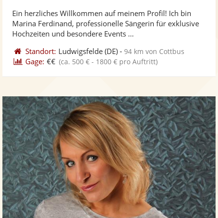
stellt
ste
von
Ein herzliches Willkommen auf meinem Profil! Ich bin
Fotos
Vi
5
Marina Ferdinand, professionelle Sängerin für exklusive
bereit
ber
Sternen
Hochzeiten und besondere Events ...
Standort:
Ludwigsfelde
(DE)
-
94 km von Cottbus
Gage:
€€
(ca. 500 € - 1800 € pro Auftritt)