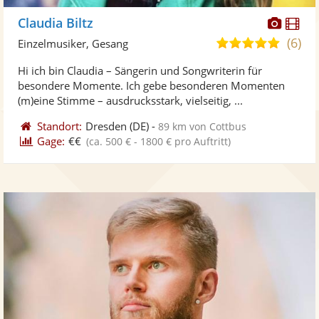
Diese
Di
Claudia Biltz
Künst
Kü
(6)
5,0
Einzelmusiker, Gesang
stellt
ste
von
Hi ich bin Claudia – Sängerin und Songwriterin für
Fotos
Vi
5
besondere Momente. Ich gebe besonderen Momenten
bereit
ber
Sternen
(m)eine Stimme – ausdrucksstark, vielseitig, ...
Standort:
Dresden
(DE)
-
89 km von Cottbus
Gage:
€€
(ca. 500 € - 1800 € pro Auftritt)