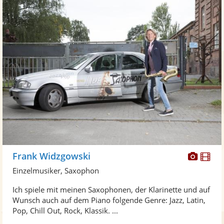
Diese
Di
Frank Widzgowski
Künst
Kü
Einzelmusiker, Saxophon
stellt
ste
Ich spiele mit meinen Saxophonen, der Klarinette und auf
Fotos
Vi
Wunsch auch auf dem Piano folgende Genre: Jazz, Latin,
bereit
ber
Pop, Chill Out, Rock, Klassik. ...