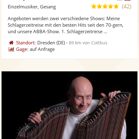
Künst
Kü
(42)
5,0
Einzelmusiker, Gesang
stellt
ste
von
Angeboten werden zwei verschiedene Shows: Meine
Fotos
Vi
5
Schlagerzeitreise mit den besten Hits seit den 70-gern,
bereit
ber
Sternen
und unsere ABBA-Show. 1. Schlagerzeitreise ...
Standort:
Dresden
(DE)
-
89 km von Cottbus
Gage:
auf Anfrage