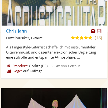
Diese
Di
Chris Jahn
Künst
Kü
(18)
4,9
Einzelmusiker, Gitarre
stellt
ste
von
Als Fingerstyle-Gitarrist schaffe ich mit instrumentaler
Fotos
Vi
5
Gitarrenmusik und dezenter elektronischer Begleitung
bereit
ber
Sternen
eine stilvolle und entspannte Atmosphäre. ...
Standort:
Görlitz
(DE)
-
80 km von Cottbus
Gage:
auf Anfrage