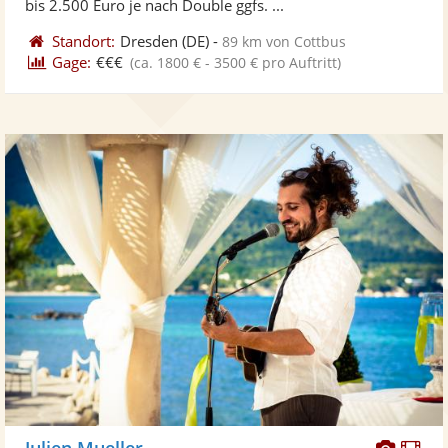
bis 2.500 Euro je nach Double ggfs. ...
Standort:
Dresden
(DE)
-
89 km von Cottbus
Gage:
€€€
(ca. 1800 € - 3500 € pro Auftritt)
Diese
Di
Julien Mueller