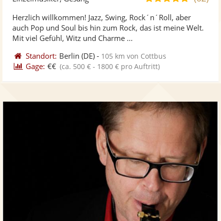
stellt
ste
von
Herzlich willkommen! Jazz, Swing, Rock´n´Roll, aber
Fotos
Vi
5
auch Pop und Soul bis hin zum Rock, das ist meine Welt.
bereit
ber
Sternen
Mit viel Gefühl, Witz und Charme ...
Standort:
Berlin
(DE)
-
105 km von Cottbus
Gage:
€€
(ca. 500 € - 1800 € pro Auftritt)