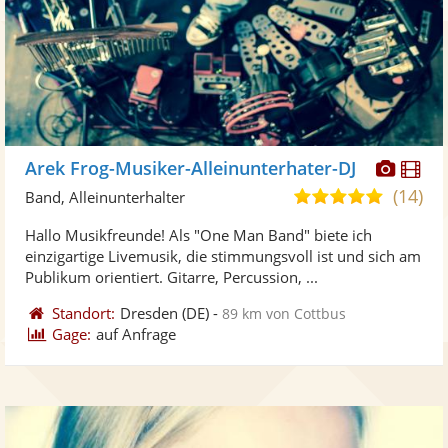
Diese
Di
Arek Frog-Musiker-Alleinunterhater-DJ
Künst
Kü
(14)
5,0
Band, Alleinunterhalter
stellt
ste
von
Hallo Musikfreunde! Als "One Man Band" biete ich
Fotos
Vi
5
einzigartige Livemusik, die stimmungsvoll ist und sich am
bereit
ber
Sternen
Publikum orientiert. Gitarre, Percussion, ...
Standort:
Dresden
(DE)
-
89 km von Cottbus
Gage:
auf Anfrage