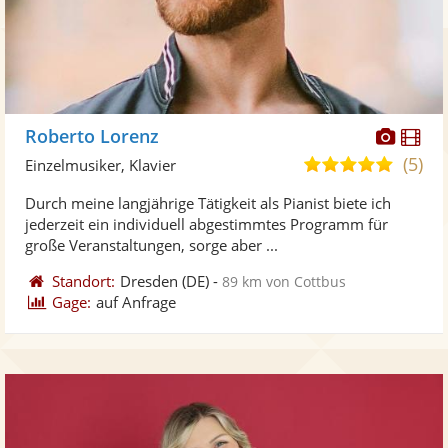
Diese
Di
Roberto Lorenz
Künst
Kü
(5)
5,0
Einzelmusiker, Klavier
stellt
ste
von
Durch meine langjährige Tätigkeit als Pianist biete ich
Fotos
Vi
5
jederzeit ein individuell abgestimmtes Programm für
bereit
ber
Sternen
große Veranstaltungen, sorge aber ...
Standort:
Dresden
(DE)
-
89 km von Cottbus
Gage:
auf Anfrage