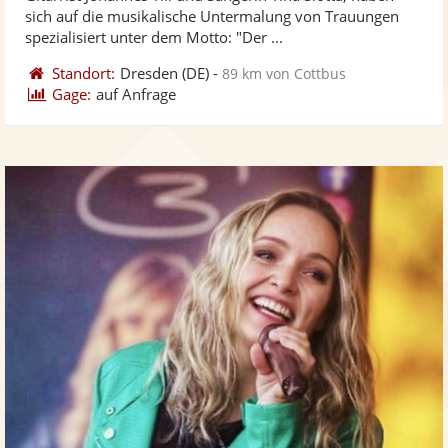
Fotos
Vi
5
sich auf die musikalische Untermalung von Trauungen
bereit
ber
Sternen
spezialisiert unter dem Motto: "Der ...
Standort:
Dresden
(DE)
-
89 km von Cottbus
Gage:
auf Anfrage