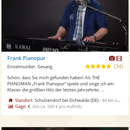
Diese
Di
Frank Pianopur
Künst
Kü
(34)
4,9
Einzelmusiker, Gesang
stellt
ste
von
Schön, dass Sie mich gefunden haben! Als THE
Fotos
Vi
5
PIANOMAN „Frank Pianopur“ spiele und singe ich am
bereit
ber
Sternen
Klavier die größten Hits der letzten Jahrzehnte. ...
Standort:
Schulzendorf bei Eichwalde
(DE)
-
84 km von Cottbus
Gage:
€
(bis ca. 500 € pro Auftritt)