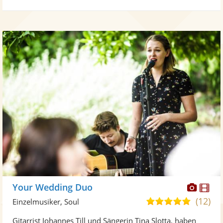
Diese
Di
Your Wedding Duo
Künst
Kü
(12)
5,0
Einzelmusiker, Soul
stellt
ste
von
Gitarrist Johannes Till und Sängerin Tina Slotta, haben