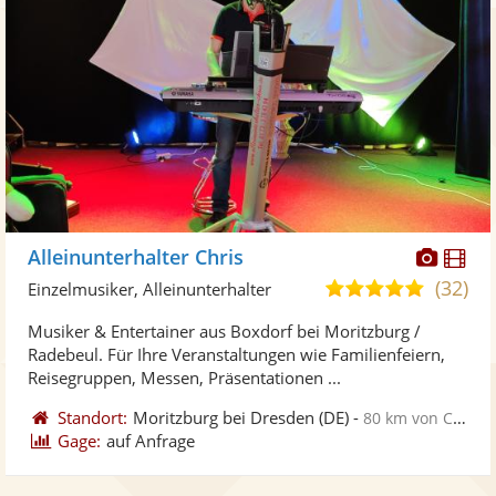
Diese
Di
Alleinunterhalter Chris
Künst
Kü
(32)
4,8
Einzelmusiker, Alleinunterhalter
stellt
ste
von
Musiker & Entertainer aus Boxdorf bei Moritzburg /
Fotos
Vi
5
Radebeul. Für Ihre Veranstaltungen wie Familienfeiern,
bereit
ber
Sternen
Reisegruppen, Messen, Präsentationen ...
Standort:
Moritzburg bei Dresden
(DE)
-
80 km von Cottbus
Gage:
auf Anfrage