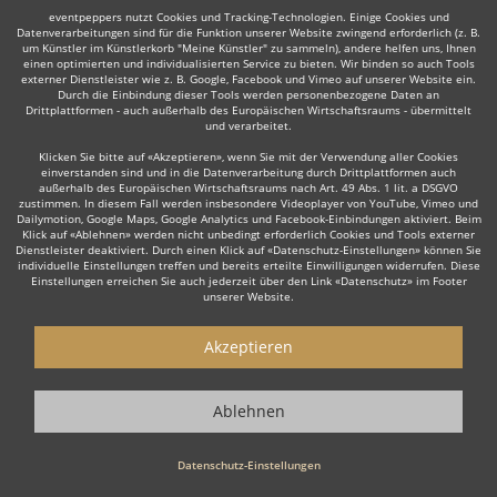
eventpeppers nutzt Cookies und Tracking-Technologien. Einige Cookies und
Datenverarbeitungen sind für die Funktion unserer Website zwingend erforderlich (z. B.
um Künstler im Künstlerkorb "Meine Künstler" zu sammeln), andere helfen uns, Ihnen
einen optimierten und individualisierten Service zu bieten. Wir binden so auch Tools
Auch interessant:
externer Dienstleister wie z. B. Google, Facebook und Vimeo auf unserer Website ein.
Durch die Einbindung dieser Tools werden personenbezogene Daten an
Drittplattformen - auch außerhalb des Europäischen Wirtschaftsraums - übermittelt
und verarbeitet.
Trauerredner
Dudelsackspieler
Organist
Musicals
Klicken Sie bitte auf «Akzeptieren», wenn Sie mit der Verwendung aller Cookies
einverstanden sind und in die Datenverarbeitung durch Drittplattformen auch
außerhalb des Europäischen Wirtschaftsraums nach Art. 49 Abs. 1 lit. a DSGVO
zustimmen. In diesem Fall werden insbesondere Videoplayer von YouTube, Vimeo und
Dailymotion, Google Maps, Google Analytics und Facebook-Einbindungen aktiviert. Beim
Klick auf «Ablehnen» werden nicht unbedingt erforderlich Cookies und Tools externer
Dienstleister deaktiviert. Durch einen Klick auf «Datenschutz-Einstellungen» können Sie
individuelle Einstellungen treffen und bereits erteilte Einwilligungen widerrufen. Diese
Wie funktioniert's?
Einstellungen erreichen Sie auch jederzeit über den Link «Datenschutz» im Footer
unserer Website.
1. Kostenlos anfragen
Akzeptieren
Starten Sie mit dem Button 'Kostenlos anfragen' eine Anfrage an die für
Sie interessanten Solomusiker - also z. B. bestimmte Solomusiker.
Diesen Button finden Sie auf den jeweiligen Künstler-Profil-Seiten der
Ablehnen
Musiker.
Datenschutz-Einstellungen
2. Angebote erhalten & Details besprechen