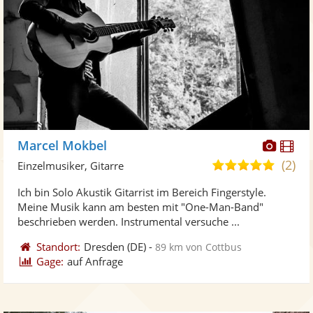
Diese
Di
Marcel Mokbel
Künst
Kü
(2)
5,0
Einzelmusiker, Gitarre
stellt
ste
von
Ich bin Solo Akustik Gitarrist im Bereich Fingerstyle.
Fotos
Vi
5
Meine Musik kann am besten mit "One-Man-Band"
bereit
ber
Sternen
beschrieben werden. Instrumental versuche ...
Standort:
Dresden
(DE)
-
89 km von Cottbus
Gage:
auf Anfrage