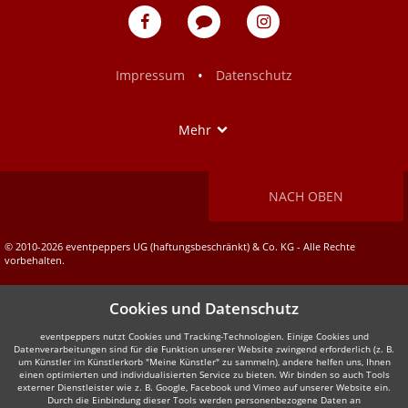
eventpeppers
Blog
eventpeppers
auf
auf
Facebook
Instagram
•
Impressum
Datenschutz
Show
Mehr
NACH OBEN
© 2010-2026 eventpeppers UG (haftungsbeschränkt) & Co. KG - Alle Rechte
vorbehalten.
Cookies und Datenschutz
eventpeppers nutzt Cookies und Tracking-Technologien. Einige Cookies und
Datenverarbeitungen sind für die Funktion unserer Website zwingend erforderlich (z. B.
um Künstler im Künstlerkorb "Meine Künstler" zu sammeln), andere helfen uns, Ihnen
einen optimierten und individualisierten Service zu bieten. Wir binden so auch Tools
externer Dienstleister wie z. B. Google, Facebook und Vimeo auf unserer Website ein.
Durch die Einbindung dieser Tools werden personenbezogene Daten an