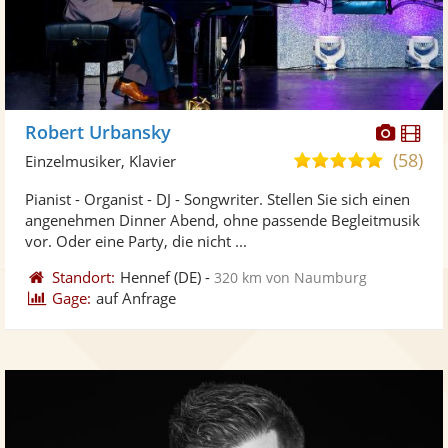
Diese
Di
Robert Urbansky
Künst
Kü
(58)
4,9
Einzelmusiker, Klavier
stellt
ste
von
Pianist - Organist - DJ - Songwriter. Stellen Sie sich einen
Fotos
Vi
5
angenehmen Dinner Abend, ohne passende Begleitmusik
bereit
ber
Sternen
vor. Oder eine Party, die nicht ...
Standort:
Hennef
(DE)
-
320 km von Naumburg
Gage:
auf Anfrage