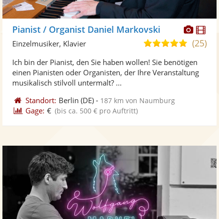
Diese
Di
Pianist / Organist Daniel Markovski
Künst
Kü
(25)
5,0
Einzelmusiker, Klavier
stellt
ste
von
Ich bin der Pianist, den Sie haben wollen! Sie benötigen
Fotos
Vi
5
einen Pianisten oder Organisten, der Ihre Veranstaltung
bereit
ber
Sternen
musikalisch stilvoll untermalt? ...
Standort:
Berlin
(DE)
-
187 km von Naumburg
Gage:
€
(bis ca. 500 € pro Auftritt)