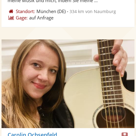
meine Musik und mich, indem Sie meine ...
Standort:
München
(DE)
-
334 km von Naumburg
Gage:
auf Anfrage
Di
Carolin Ochsenfeld