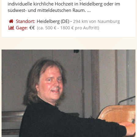
5
individuelle kirchliche Hochzeit in Heidelberg oder im
bereit
ber
Sternen
südwest- und mitteldeutschen Raum. ...
Standort:
Heidelberg
(DE)
-
294 km von Naumburg
Gage:
€€
(ca. 500 € - 1800 € pro Auftritt)