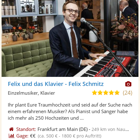
Di
Felix und das Klavier - Felix Schmitz
Kü
(24)
5,0
Einzelmusiker, Klavier
ste
von
Ihr plant Eure Traumhochzeit und seid auf der Suche nach
Fo
5
einem erfahrenen Musiker? Als Pianist und Sänger habe
ber
Sternen
ich mehr als 250 Hochzeiten und ...
Standort:
Frankfurt am Main
(DE)
-
249 km von Naumburg
Gage:
€€
(ca. 500 € - 1800 € pro Auftritt)