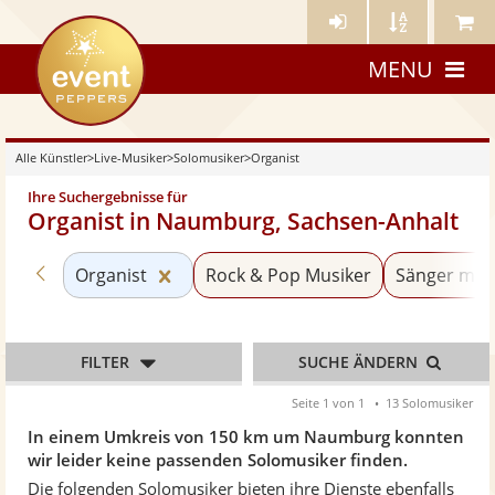
Künstler-
Künstler
Meine
eventpeppers
Login
A-
Künstle
MENU
Z
Alle Künstler
>
Live-Musiker
>
Solomusiker
>
Organist
Ihre Suchergebnisse für
Organist in Naumburg, Sachsen-Anhalt
Zurück zu «Solomusiker»
Kategorie «Organist» zurücksetzen
Organist
Rock & Pop Musiker
Sänger mit 
FILTER
SUCHE ÄNDERN
Seite 1 von 1
13 Solomusiker
In einem Umkreis von 150 km um Naumburg konnten
wir leider keine passenden Solomusiker finden.
Die folgenden Solomusiker bieten ihre Dienste ebenfalls