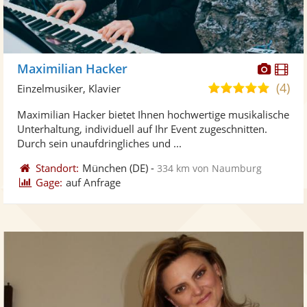
Diese
Di
Maximilian Hacker
Künst
Kü
(4)
5,0
Einzelmusiker, Klavier
stellt
ste
von
Maximilian Hacker bietet Ihnen hochwertige musikalische
Fotos
Vi
5
Unterhaltung, individuell auf Ihr Event zugeschnitten.
bereit
ber
Sternen
Durch sein unaufdringliches und ...
Standort:
München
(DE)
-
334 km von Naumburg
Gage:
auf Anfrage