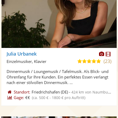
Diese
Di
Julia Urbanek
Künst
Kü
(23)
5,0
Einzelmusiker, Klavier
stellt
ste
von
Dinnermusik / Loungemusik / Tafelmusik. Als Blick- und
Fotos
Vi
5
Ohrenfang für Ihre Kunden. Ein perfektes Essen verlangt
bereit
ber
Sternen
nach einer stilvollen Dinnermusik. ...
Standort:
Friedrichshafen
(DE)
-
424 km von Naumburg
Gage:
€€
(ca. 500 € - 1800 € pro Auftritt)