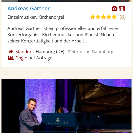
Diese
Di
Andreas Gärtner
Künst
Kü
(8)
5,0
Einzelmusiker, Kirchenorgel
stellt
ste
von
Andreas Gärtner ist ein professioneller und erfahrener
Fotos
Vi
5
Konzertorganist, Kirchenmusiker und Pianist. Neben
bereit
ber
Sternen
seiner Konzerttätigkeit und der Arbeit ...
Standort:
Hamburg
(DE)
-
294 km von Naumburg
Gage:
auf Anfrage