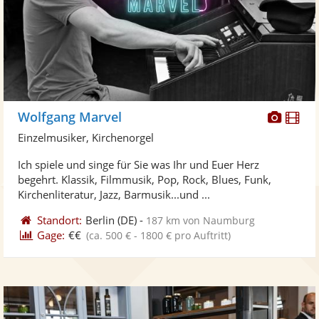
Diese
Di
Wolfgang Marvel
Künst
Kü
Einzelmusiker, Kirchenorgel
stellt
ste
Ich spiele und singe für Sie was Ihr und Euer Herz
Fotos
Vi
begehrt. Klassik, Filmmusik, Pop, Rock, Blues, Funk,
bereit
ber
Kirchenliteratur, Jazz, Barmusik...und ...
Standort:
Berlin
(DE)
-
187 km von Naumburg
Gage:
€€
(ca. 500 € - 1800 € pro Auftritt)