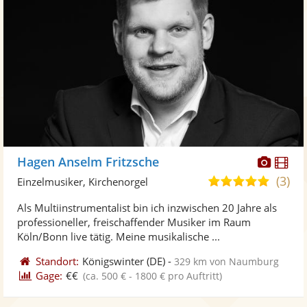
Diese
Di
Hagen Anselm Fritzsche
Künst
Kü
(3)
5,0
Einzelmusiker, Kirchenorgel
stellt
ste
von
Als Multiinstrumentalist bin ich inzwischen 20 Jahre als
Fotos
Vi
5
professioneller, freischaffender Musiker im Raum
bereit
ber
Sternen
Köln/Bonn live tätig. Meine musikalische ...
Standort:
Königswinter
(DE)
-
329 km von Naumburg
Gage:
€€
(ca. 500 € - 1800 € pro Auftritt)