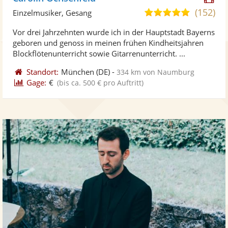
Kü
(152)
5,0
Einzelmusiker, Gesang
ste
von
Vor drei Jahrzehnten wurde ich in der Hauptstadt Bayerns
Vi
5
geboren und genoss in meinen frühen Kindheitsjahren
ber
Sternen
Blockflötenunterricht sowie Gitarrenunterricht. ...
Standort:
München
(DE)
-
334 km von Naumburg
Gage:
€
(bis ca. 500 € pro Auftritt)