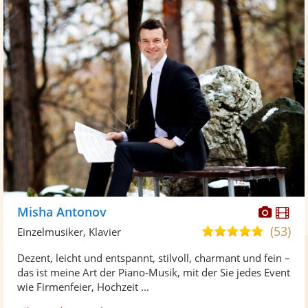
Diese
Di
Misha Antonov
Künst
Kü
(53)
5,0
Einzelmusiker, Klavier
stellt
ste
von
Dezent, leicht und entspannt, stilvoll, charmant und fein –
Fotos
Vi
5
das ist meine Art der Piano-Musik, mit der Sie jedes Event
bereit
ber
Sternen
wie Firmenfeier, Hochzeit ...