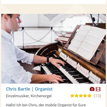
Diese
Di
Chris Bartle | Organist
Künst
Kü
(13)
5,0
Einzelmusiker, Kirchenorgel
stellt
ste
von
Hallo! Ich bin Chris, der mobile Organist für Eure
Fotos
Vi