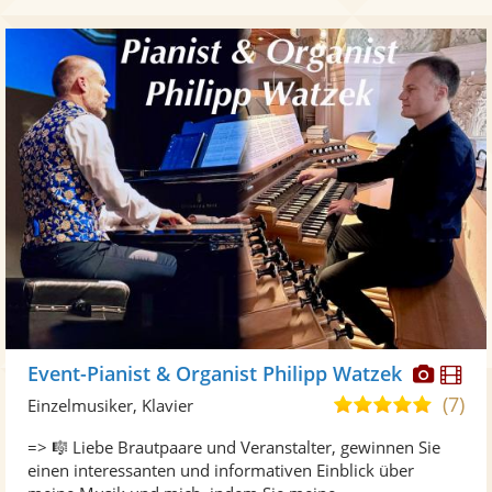
Diese
Di
Event-Pianist & Organist Philipp Watzek
Künst
Kü
(7)
5,0
Einzelmusiker, Klavier
stellt
ste
von
=> 🎼 Liebe Brautpaare und Veranstalter, gewinnen Sie
Fotos
Vi
5
einen interessanten und informativen Einblick über
bereit
ber
Sternen