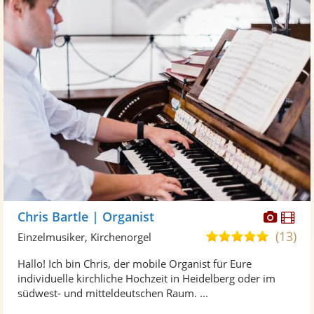
Diese
Di
Chris Bartle | Organist
Künst
Kü
(13)
5,0
Einzelmusiker, Kirchenorgel
stellt
ste
von
Hallo! Ich bin Chris, der mobile Organist für Eure
Fotos
Vi
5
individuelle kirchliche Hochzeit in Heidelberg oder im
bereit
ber
Sternen
südwest- und mitteldeutschen Raum. ...