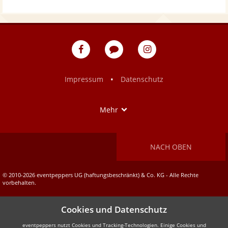
eventpeppers
Blog
eventpeppers
auf
auf
Facebook
Instagram
•
Impressum
Datenschutz
Show
Mehr
NACH OBEN
© 2010-2026 eventpeppers UG (haftungsbeschränkt) & Co. KG - Alle Rechte
vorbehalten.
Cookies und Datenschutz
eventpeppers nutzt Cookies und Tracking-Technologien. Einige Cookies und