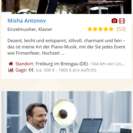
Diese
Di
Misha Antonov
Künst
Kü
(53)
5,0
Einzelmusiker, Klavier
stellt
ste
von
Dezent, leicht und entspannt, stilvoll, charmant und fein –
Fotos
Vi
5
das ist meine Art der Piano-Musik, mit der Sie jedes Event
bereit
ber
Sternen
wie Firmenfeier, Hochzeit ...
Standort:
Freiburg im Breisgau
(DE)
-
504 km von Lingen
Gage:
€€
(ca. 500 € - 1800 € pro Auftritt)