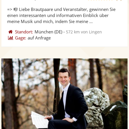
stellt
ste
von
=> 🎼 Liebe Brautpaare und Veranstalter, gewinnen Sie
Fotos
Vi
5
einen interessanten und informativen Einblick über
bereit
ber
Sternen
meine Musik und mich, indem Sie meine ...
Standort:
München
(DE)
-
572 km von Lingen
Gage:
auf Anfrage