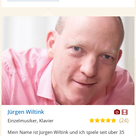
Diese
Di
Jürgen Wiltink
Künst
Kü
(24)
5,0
Einzelmusiker, Klavier
stellt
ste
von
Mein Name ist Jürgen Wiltink und ich spiele seit über 35
Fotos
Vi
5