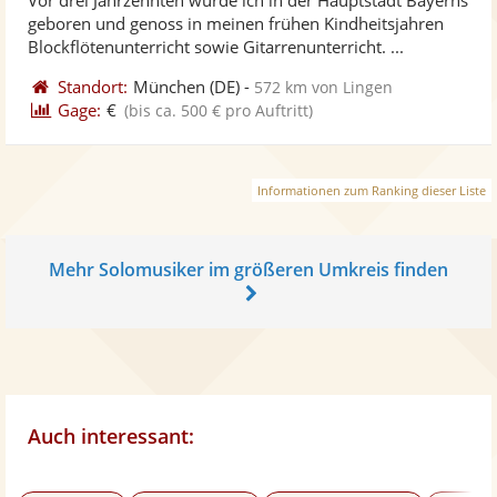
Vi
5
geboren und genoss in meinen frühen Kindheitsjahren
ber
Sternen
Blockflötenunterricht sowie Gitarrenunterricht. ...
Standort:
München
(DE)
-
572 km von Lingen
Gage:
€
(bis ca. 500 € pro Auftritt)
Informationen zum Ranking dieser Liste
Mehr Solomusiker im größeren Umkreis finden
Auch interessant: