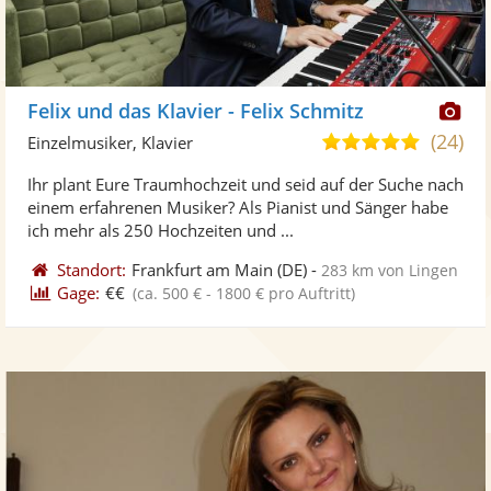
Di
Felix und das Klavier - Felix Schmitz
Kü
(24)
5,0
Einzelmusiker, Klavier
ste
von
Ihr plant Eure Traumhochzeit und seid auf der Suche nach
Fo
5
einem erfahrenen Musiker? Als Pianist und Sänger habe
ber
Sternen
ich mehr als 250 Hochzeiten und ...
Standort:
Frankfurt am Main
(DE)
-
283 km von Lingen
Gage:
€€
(ca. 500 € - 1800 € pro Auftritt)