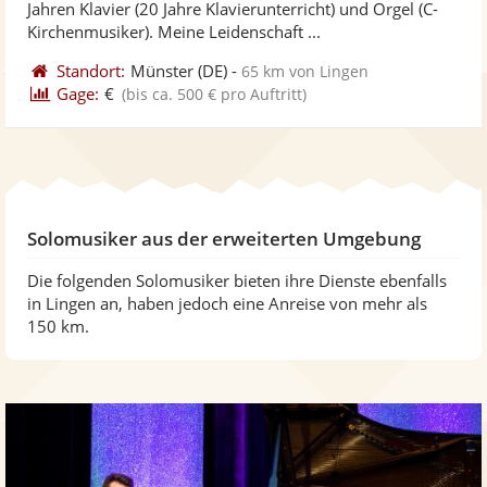
Jahren Klavier (20 Jahre Klavierunterricht) und Orgel (C-
bereit
ber
Sternen
Kirchenmusiker). Meine Leidenschaft ...
Standort:
Münster
(DE)
-
65 km von Lingen
Gage:
€
(bis ca. 500 € pro Auftritt)
Solomusiker aus der erweiterten Umgebung
Die folgenden Solomusiker bieten ihre Dienste ebenfalls
in Lingen an, haben jedoch eine Anreise von mehr als
150 km.