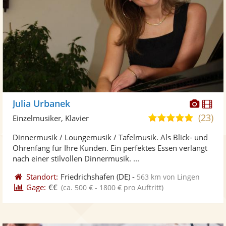
Diese
Di
Julia Urbanek
Künst
Kü
(23)
5,0
Einzelmusiker, Klavier
stellt
ste
von
Dinnermusik / Loungemusik / Tafelmusik. Als Blick- und
Fotos
Vi
5
Ohrenfang für Ihre Kunden. Ein perfektes Essen verlangt
bereit
ber
Sternen
nach einer stilvollen Dinnermusik. ...
Standort:
Friedrichshafen
(DE)
-
563 km von Lingen
Gage:
€€
(ca. 500 € - 1800 € pro Auftritt)