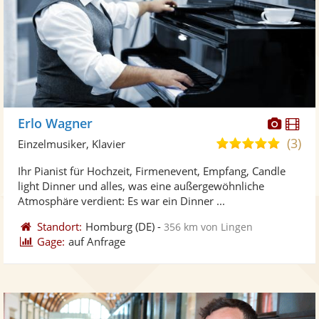
Diese
Di
Erlo Wagner
Künst
Kü
(3)
5,0
Einzelmusiker, Klavier
stellt
ste
von
Ihr Pianist für Hochzeit, Firmenevent, Empfang, Candle
Fotos
Vi
5
light Dinner und alles, was eine außergewöhnliche
bereit
ber
Sternen
Atmosphäre verdient: Es war ein Dinner ...
Standort:
Homburg
(DE)
-
356 km von Lingen
Gage:
auf Anfrage