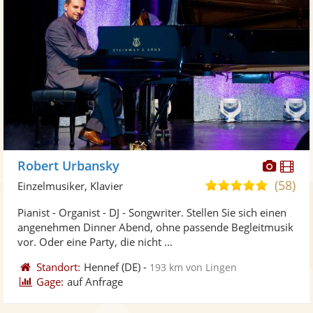
Diese
Di
Robert Urbansky
Künst
Kü
(58)
4,9
Einzelmusiker, Klavier
stellt
ste
von
Pianist - Organist - DJ - Songwriter. Stellen Sie sich einen
Fotos
Vi
5
angenehmen Dinner Abend, ohne passende Begleitmusik
bereit
ber
Sternen
vor. Oder eine Party, die nicht ...
Standort:
Hennef
(DE)
-
193 km von Lingen
Gage:
auf Anfrage