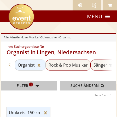
Künstler-
Künstler
Meine
eventpeppers
Login
A-
Künstle
MENU
Z
Alle Künstler
>
Live-Musiker
>
Solomusiker
>
Organist
Ihre Suchergebnisse für
Organist in Lingen, Niedersachsen
Zurück zu «Solomusiker»
Kategorie «Organist» zurücksetzen
Organist
Rock & Pop Musiker
Sänger mit 
1
FILTER
SUCHE ÄNDERN
Seite 1 von 1
Umkreis: 150 km zurücksetzen
Umkreis: 150 km