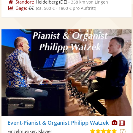
Standort:
Heidelberg
(DE)
-
358 km von Lingen
Gage:
€€
(ca. 500 € - 1800 € pro Auftritt)
Diese
Di
Event-Pianist & Organist Philipp Watzek
Künst
Kü
(7)
5,0
Einzelmusiker, Klavier