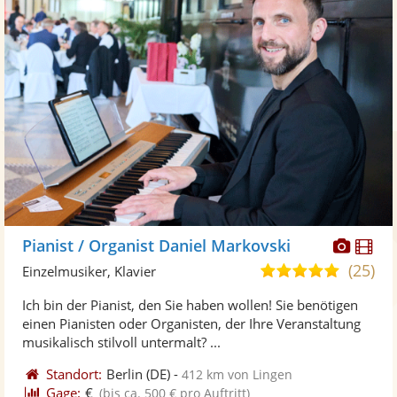
Diese
Di
Pianist / Organist Daniel Markovski
Künst
Kü
(25)
5,0
Einzelmusiker, Klavier
stellt
ste
von
Ich bin der Pianist, den Sie haben wollen! Sie benötigen
Fotos
Vi
5
einen Pianisten oder Organisten, der Ihre Veranstaltung
bereit
ber
Sternen
musikalisch stilvoll untermalt? ...
Standort:
Berlin
(DE)
-
412 km von Lingen
Gage:
€
(bis ca. 500 € pro Auftritt)