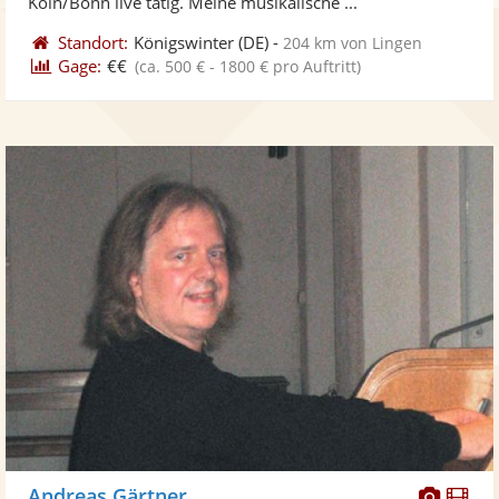
Köln/Bonn live tätig. Meine musikalische ...
Standort:
Königswinter
(DE)
-
204 km von Lingen
Gage:
€€
(ca. 500 € - 1800 € pro Auftritt)
Diese
Di
Andreas Gärtner