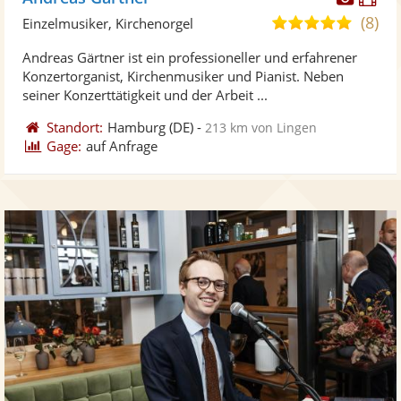
Künst
Kü
(8)
5,0
Einzelmusiker, Kirchenorgel
stellt
ste
von
Andreas Gärtner ist ein professioneller und erfahrener
Fotos
Vi
5
Konzertorganist, Kirchenmusiker und Pianist. Neben
bereit
ber
Sternen
seiner Konzerttätigkeit und der Arbeit ...
Standort:
Hamburg
(DE)
-
213 km von Lingen
Gage:
auf Anfrage