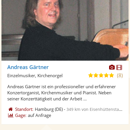
Diese
Di
Andreas Gärtner
Künst
Kü
(8)
5,0
Einzelmusiker, Kirchenorgel
stellt
ste
von
Andreas Gärtner ist ein professioneller und erfahrener
Fotos
Vi
5
Konzertorganist, Kirchenmusiker und Pianist. Neben
bereit
ber
Sternen
seiner Konzerttätigkeit und der Arbeit ...
Standort:
Hamburg
(DE)
-
349 km von Eisenhüttenstadt
Gage:
auf Anfrage