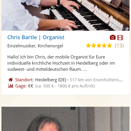
Diese
Di
Chris Bartle | Organist
Künst
Kü
(13)
5,0
Einzelmusiker, Kirchenorgel
stellt
ste
von
Hallo! Ich bin Chris, der mobile Organist für Eure
Fotos
Vi
5
individuelle kirchliche Hochzeit in Heidelberg oder im
bereit
ber
Sternen
südwest- und mitteldeutschen Raum. ...
Standort:
Heidelberg
(DE)
-
517 km von Eisenhüttenstadt
Gage:
€€
(ca. 500 € - 1800 € pro Auftritt)