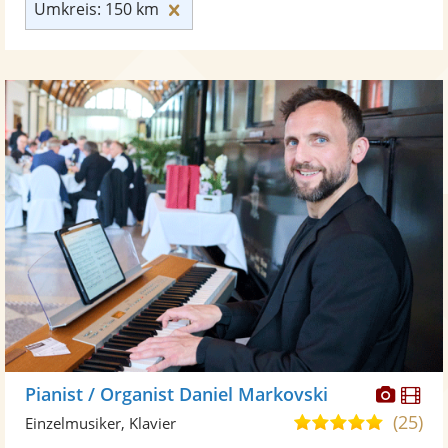
Umkreis: 150 km zurücksetzen
Umkreis: 150 km
Diese
Di
Pianist / Organist Daniel Markovski
Künst
Kü
(25)
5,0
Einzelmusiker, Klavier
stellt
ste
von