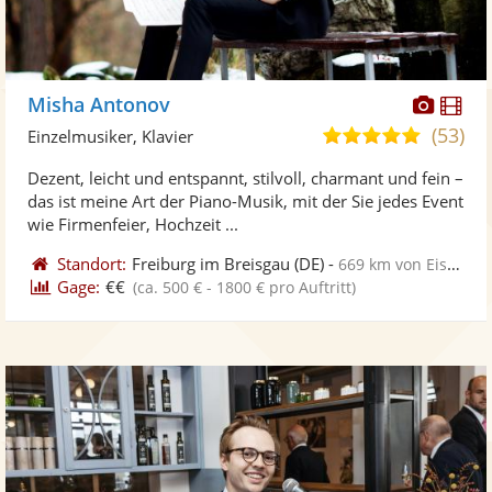
Diese
Di
Misha Antonov
Künst
Kü
(53)
5,0
Einzelmusiker, Klavier
stellt
ste
von
Dezent, leicht und entspannt, stilvoll, charmant und fein –
Fotos
Vi
5
das ist meine Art der Piano-Musik, mit der Sie jedes Event
bereit
ber
Sternen
wie Firmenfeier, Hochzeit ...
Standort:
Freiburg im Breisgau
(DE)
-
669 km von Eisenhüttenstadt
Gage:
€€
(ca. 500 € - 1800 € pro Auftritt)