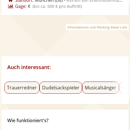
495 km von Eisenhüttenstadt
Gage:
€
(bis ca. 500 € pro Auftritt)
Informationen zum Ranking dieser Liste
Auch interessant:
Trauerredner
Dudelsackspieler
Musicalsänger
Sou
Wie funktioniert's?