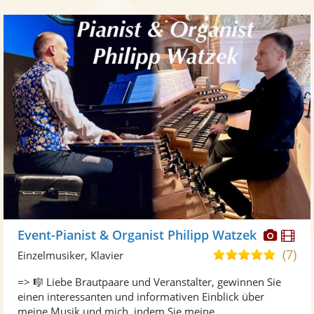
Diese
Di
Event-Pianist & Organist Philipp Watzek
Künst
Kü
(7)
5,0
Einzelmusiker, Klavier
stellt
ste
von
=> 🎼 Liebe Brautpaare und Veranstalter, gewinnen Sie
Fotos
Vi
5
einen interessanten und informativen Einblick über
bereit
ber
Sternen
meine Musik und mich, indem Sie meine ...