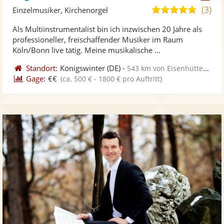
Künst
Kü
(3)
5,0
Einzelmusiker, Kirchenorgel
stellt
ste
von
Als Multiinstrumentalist bin ich inzwischen 20 Jahre als
Fotos
Vi
5
professioneller, freischaffender Musiker im Raum
bereit
ber
Sternen
Köln/Bonn live tätig. Meine musikalische ...
Standort:
Königswinter
(DE)
-
543 km von Eisenhüttenstadt
Gage:
€€
(ca. 500 € - 1800 € pro Auftritt)