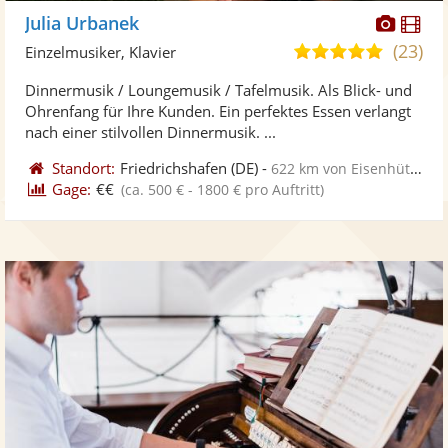
Diese
Di
Julia Urbanek
Künst
Kü
(23)
5,0
Einzelmusiker, Klavier
stellt
ste
von
Dinnermusik / Loungemusik / Tafelmusik. Als Blick- und
Fotos
Vi
5
Ohrenfang für Ihre Kunden. Ein perfektes Essen verlangt
bereit
ber
Sternen
nach einer stilvollen Dinnermusik. ...
Standort:
Friedrichshafen
(DE)
-
622 km von Eisenhüttenstadt
Gage:
€€
(ca. 500 € - 1800 € pro Auftritt)