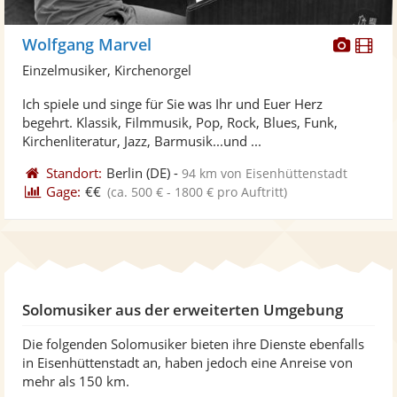
Diese
Di
Wolfgang Marvel
Künst
Kü
Einzelmusiker, Kirchenorgel
stellt
ste
Ich spiele und singe für Sie was Ihr und Euer Herz
Fotos
Vi
begehrt. Klassik, Filmmusik, Pop, Rock, Blues, Funk,
bereit
ber
Kirchenliteratur, Jazz, Barmusik...und ...
Standort:
Berlin
(DE)
-
94 km von Eisenhüttenstadt
Gage:
€€
(ca. 500 € - 1800 € pro Auftritt)
Solomusiker aus der erweiterten Umgebung
Die folgenden Solomusiker bieten ihre Dienste ebenfalls
in Eisenhüttenstadt an, haben jedoch eine Anreise von
mehr als 150 km.