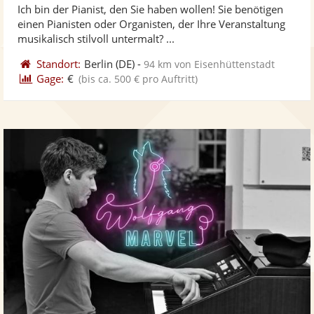
Ich bin der Pianist, den Sie haben wollen! Sie benötigen
Fotos
Vi
5
einen Pianisten oder Organisten, der Ihre Veranstaltung
bereit
ber
Sternen
musikalisch stilvoll untermalt? ...
Standort:
Berlin
(DE)
-
94 km von Eisenhüttenstadt
Gage:
€
(bis ca. 500 € pro Auftritt)