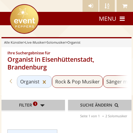
Künstler-
Künstler
Meine
eventpeppers
Login
A-
Künstle
MENU
Z
Alle Künstler
>
Live-Musiker
>
Solomusiker
>
Organist
Ihre Suchergebnisse für
Organist in Eisenhüttenstadt,
Brandenburg
Zurück zu «Solomusiker»
Kategorie «Organist» zurücksetzen
Organist
Rock & Pop Musiker
Sänger mit 
1
FILTER
SUCHE ÄNDERN
Seite 1 von 1
2 Solomusiker