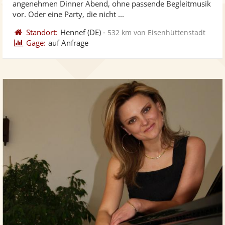
angenehmen Dinner Abend, ohne passende Begleitmusik
bereit
ber
Sternen
vor. Oder eine Party, die nicht ...
Standort:
Hennef
(DE)
-
532 km von Eisenhüttenstadt
Gage:
auf Anfrage