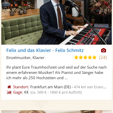
Di
Felix und das Klavier - Felix Schmitz
Kü
(24)
5,0
Einzelmusiker, Klavier
ste
von
Ihr plant Eure Traumhochzeit und seid auf der Suche nach
Fo
5
einem erfahrenen Musiker? Als Pianist und Sänger habe
ber
Sternen
ich mehr als 250 Hochzeiten und ...
Standort:
Frankfurt am Main
(DE)
-
474 km von Eisenhüttenstadt
Gage:
€€
(ca. 500 € - 1800 € pro Auftritt)