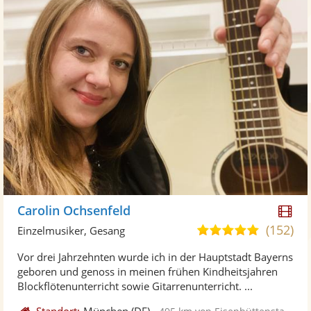
Di
Carolin Ochsenfeld
Kü
(152)
5,0
Einzelmusiker, Gesang
ste
von
Vor drei Jahrzehnten wurde ich in der Hauptstadt Bayerns
Vi
5
geboren und genoss in meinen frühen Kindheitsjahren
ber
Sternen
Blockflötenunterricht sowie Gitarrenunterricht. ...
Standort:
München
(DE)
-