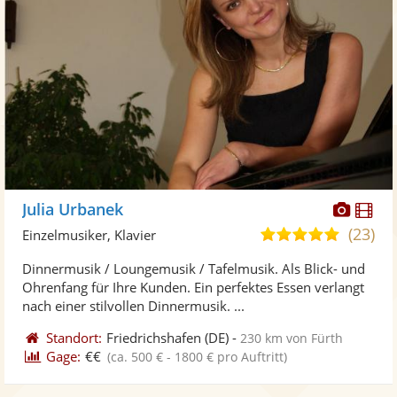
Diese
Di
Julia Urbanek
Künst
Kü
(23)
5,0
Einzelmusiker, Klavier
stellt
ste
von
Dinnermusik / Loungemusik / Tafelmusik. Als Blick- und
Fotos
Vi
5
Ohrenfang für Ihre Kunden. Ein perfektes Essen verlangt
bereit
ber
Sternen
nach einer stilvollen Dinnermusik. ...
Standort:
Friedrichshafen
(DE)
-
230 km von Fürth
Gage:
€€
(ca. 500 € - 1800 € pro Auftritt)