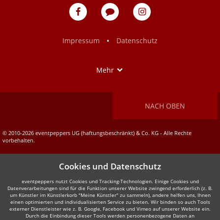
eventpeppers
Blog
eventpeppers
auf
auf
Facebook
Instagram
•
Impressum
Datenschutz
Show
Mehr
NACH OBEN
© 2010-2026 eventpeppers UG (haftungsbeschränkt) & Co. KG - Alle Rechte
vorbehalten.
Cookies und Datenschutz
eventpeppers nutzt Cookies und Tracking-Technologien. Einige Cookies und
Datenverarbeitungen sind für die Funktion unserer Website zwingend erforderlich (z. B.
um Künstler im Künstlerkorb "Meine Künstler" zu sammeln), andere helfen uns, Ihnen
einen optimierten und individualisierten Service zu bieten. Wir binden so auch Tools
externer Dienstleister wie z. B. Google, Facebook und Vimeo auf unserer Website ein.
Durch die Einbindung dieser Tools werden personenbezogene Daten an