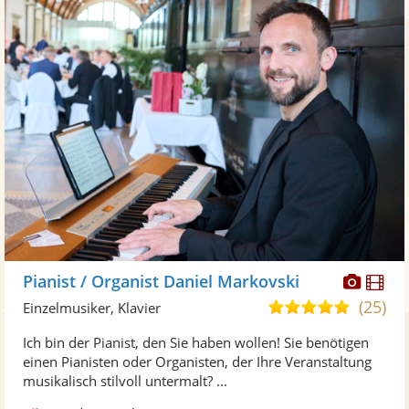
Diese
Di
Pianist / Organist Daniel Markovski
Künst
Kü
(25)
5,0
Einzelmusiker, Klavier
stellt
ste
von
Ich bin der Pianist, den Sie haben wollen! Sie benötigen
Fotos
Vi
5
einen Pianisten oder Organisten, der Ihre Veranstaltung
bereit
ber
Sternen
musikalisch stilvoll untermalt? ...