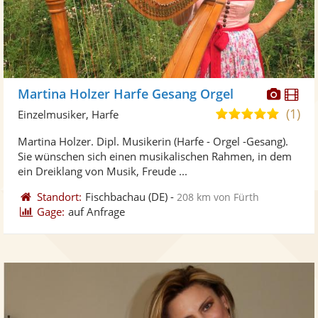
Diese
Di
Martina Holzer Harfe Gesang Orgel
Künst
Kü
(1)
5,0
Einzelmusiker, Harfe
stellt
ste
von
Martina Holzer. Dipl. Musikerin (Harfe - Orgel -Gesang).
Fotos
Vi
5
Sie wünschen sich einen musikalischen Rahmen, in dem
bereit
ber
Sternen
ein Dreiklang von Musik, Freude ...
Standort:
Fischbachau
(DE)
-
208 km von Fürth
Gage:
auf Anfrage