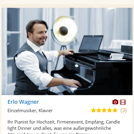
Diese
Di
Erlo Wagner
Künst
Kü
(3)
5,0
Einzelmusiker, Klavier
stellt
ste
von
Ihr Pianist für Hochzeit, Firmenevent, Empfang, Candle
Fotos
Vi
5
light Dinner und alles, was eine außergewöhnliche
bereit
ber
Sternen