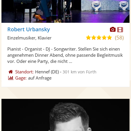
Diese
Di
Robert Urbansky
Künst
Kü
(58)
4,9
Einzelmusiker, Klavier
stellt
ste
von
Pianist - Organist - DJ - Songwriter. Stellen Sie sich einen
Fotos
Vi
5
angenehmen Dinner Abend, ohne passende Begleitmusik
bereit
ber
Sternen
vor. Oder eine Party, die nicht ...
Standort:
Hennef
(DE)
-
301 km von Fürth
Gage:
auf Anfrage