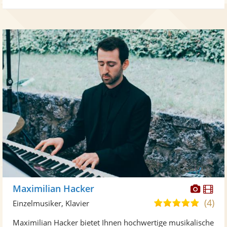
Diese
Di
Maximilian Hacker
Künst
Kü
(4)
5,0
Einzelmusiker, Klavier
stellt
ste
von
Maximilian Hacker bietet Ihnen hochwertige musikalische
Fotos
Vi