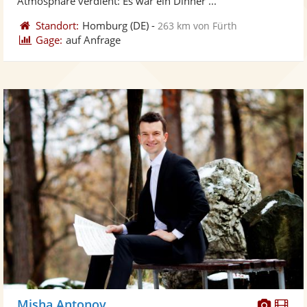
Atmosphäre verdient: Es war ein Dinner ...
Standort:
Homburg
(DE)
-
263 km von Fürth
Gage:
auf Anfrage
Diese
Di
Misha Antonov