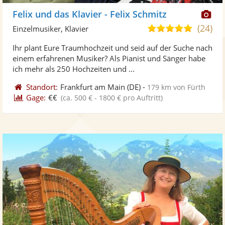
Di
Felix und das Klavier - Felix Schmitz
Kü
(24)
5,0
Einzelmusiker, Klavier
ste
von
Ihr plant Eure Traumhochzeit und seid auf der Suche nach
Fo
5
einem erfahrenen Musiker? Als Pianist und Sänger habe
ber
Sternen
ich mehr als 250 Hochzeiten und ...
Standort:
Frankfurt am Main
(DE)
-
179 km von Fürth
Gage:
€€
(ca. 500 € - 1800 € pro Auftritt)