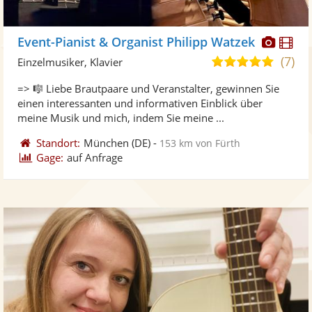
Diese
Di
Event-Pianist & Organist Philipp Watzek
Künst
Kü
(7)
5,0
Einzelmusiker, Klavier
stellt
ste
von
=> 🎼 Liebe Brautpaare und Veranstalter, gewinnen Sie
Fotos
Vi
5
einen interessanten und informativen Einblick über
bereit
ber
Sternen
meine Musik und mich, indem Sie meine ...
Standort:
München
(DE)
-
153 km von Fürth
Gage:
auf Anfrage