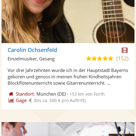
Di
Carolin Ochsenfeld
Kü
(152)
5,0
Einzelmusiker, Gesang
ste
von
Vor drei Jahrzehnten wurde ich in der Hauptstadt Bayerns
Vi
5
geboren und genoss in meinen frühen Kindheitsjahren
ber
Sternen
Blockflötenunterricht sowie Gitarrenunterricht. ...
Standort:
München
(DE)
-
153 km von Fürth
Gage:
€
(bis ca. 500 € pro Auftritt)