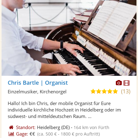
Diese
Di
Chris Bartle | Organist
Künst
Kü
(13)
5,0
Einzelmusiker, Kirchenorgel
stellt
ste
von
Hallo! Ich bin Chris, der mobile Organist für Eure
Fotos
Vi
5
individuelle kirchliche Hochzeit in Heidelberg oder im
bereit
ber
Sternen
südwest- und mitteldeutschen Raum. ...
Standort:
Heidelberg
(DE)
-
164 km von Fürth
Gage:
€€
(ca. 500 € - 1800 € pro Auftritt)