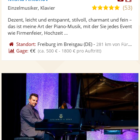
Künst
Kü
(53)
5,0
Einzelmusiker, Klavier
stellt
ste
von
Dezent, leicht und entspannt, stilvoll, charmant und fein –
Fotos
Vi
5
das ist meine Art der Piano-Musik, mit der Sie jedes Event
bereit
ber
Sternen
wie Firmenfeier, Hochzeit ...
Standort:
Freiburg im Breisgau
(DE)
-
281 km von Fürth
Gage:
€€
(ca. 500 € - 1800 € pro Auftritt)