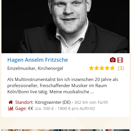
Diese
Di
Hagen Anselm Fritzsche
Künst
Kü
(3)
5,0
Einzelmusiker, Kirchenorgel
stellt
ste
von
Als Multiinstrumentalist bin ich inzwischen 20 Jahre als
Fotos
Vi
5
professioneller, freischaffender Musiker im Raum
bereit
ber
Sternen
Köln/Bonn live tätig. Meine musikalische ...
Standort:
Königswinter
(DE)
-
302 km von Fürth
Gage:
€€
(ca. 500 € - 1800 € pro Auftritt)