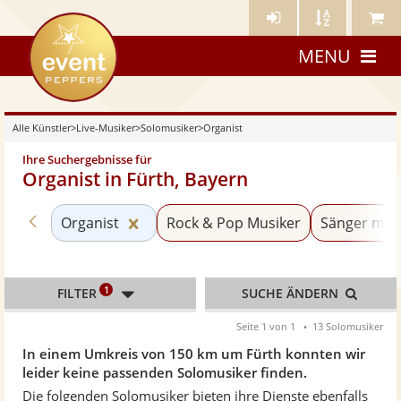
Künstler-
Künstler
Meine
eventpeppers
Login
A-
Künstle
MENU
Z
Alle Künstler
>
Live-Musiker
>
Solomusiker
>
Organist
Ihre Suchergebnisse für
Organist in Fürth, Bayern
Zurück zu «Solomusiker»
Kategorie «Organist» zurücksetzen
Organist
Rock & Pop Musiker
Sänger mit 
1
FILTER
SUCHE ÄNDERN
Seite 1 von 1
13 Solomusiker
In einem Umkreis von 150 km um Fürth konnten wir
leider keine passenden Solomusiker finden.
Die folgenden Solomusiker bieten ihre Dienste ebenfalls