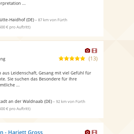
pretation ...
tte-Haidhof
(DE)
-
87 km von Fürth
 500 € pro Auftritt)
Dieser
Dieser
Künstler
Künstler
(13)
5,0
ang
stellt
stellt
von
Fotos
Videos
in aus Leidenschaft, Gesang mit viel Gefühl für
5
bereit.
bereit.
e. Sie suchen das Besondere für Ihre
Sternen
mtliche ...
adt an der Waldnaab
(DE)
-
92 km von Fürth
 500 € pro Auftritt)
Dieser
Dieser
n - Hariett Gross