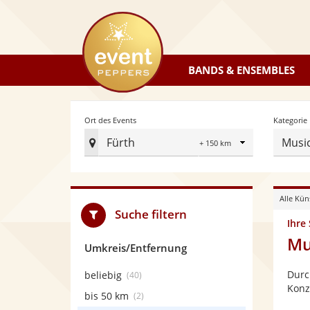
eventpeppers
BANDS & ENSEMBLES
Radius
Ort des Events
Kategorie
Fürth
Musi
Ort
des
Events
Alle Kün
festlegen
Suche filtern
Ihre
Mu
Umkreis/Entfernung
Durc
beliebig
(40)
Konz
bis 50 km
(2)