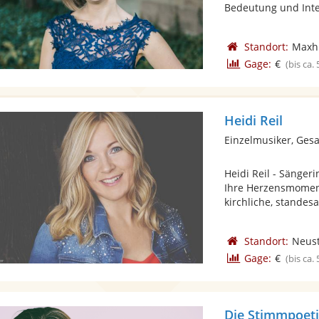
Bedeutung und Inter
Standort:
Maxhü
Gage:
€
(bis ca.
Heidi Reil
Einzelmusiker, Ges
Heidi Reil - Sänger
Ihre Herzensmoment
kirchliche, standesa
Standort:
Neust
Gage:
€
(bis ca.
Die Stimmpoeti