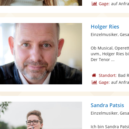
Gage:
auf Anfr
Holger Ries
Einzelmusiker, Ges
Ob Musical, Operett
uvm., Holger Ries b
Der Tenor ...
Standort:
Bad 
Gage:
auf Anfr
Sandra Patsis
Einzelmusiker, Ges
Ich bin Sandra Pats