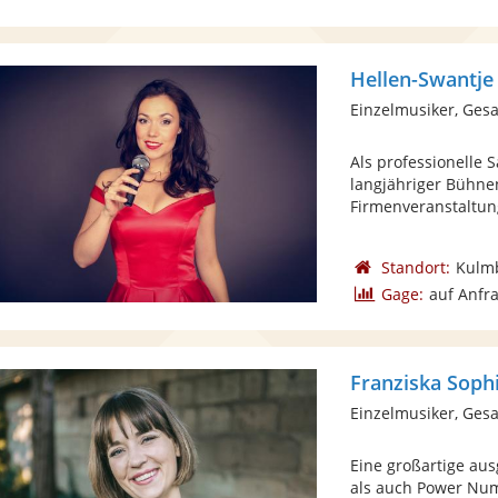
Hellen-Swantje
Einzelmusiker, Ges
Als professionelle 
langjähriger Bühnen
Firmenveranstaltung
Standort:
Kulm
Gage:
auf Anfr
Franziska Soph
Einzelmusiker, Ges
Eine großartige aus
als auch Power Nu