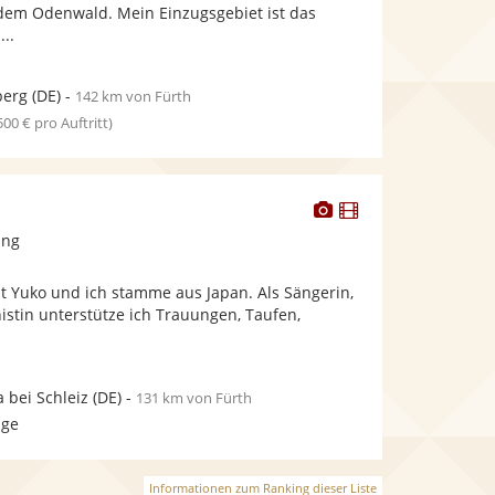
bereit.
bereit.
dem Odenwald. Mein Einzugsgebiet ist das
Sternen
...
berg
(DE)
-
142 km von Fürth
 500 € pro Auftritt)
Dieser
Dieser
Künstler
Künstler
ang
stellt
stellt
Fotos
Videos
t Yuko und ich stamme aus Japan. Als Sängerin,
bereit.
bereit.
istin unterstütze ich Trauungen, Taufen,
 bei Schleiz
(DE)
-
131 km von Fürth
age
Informationen zum Ranking dieser Liste