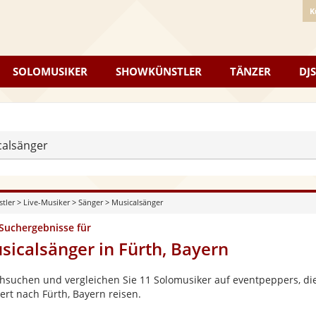
K
SOLOMUSIKER
SHOWKÜNSTLER
TÄNZER
DJS
calsänger
stler
>
Live-Musiker
>
Sänger
>
Musicalsänger
 Suchergebnisse für
sicalsänger in Fürth, Bayern
hsuchen und vergleichen Sie 11 Solomusiker auf eventpeppers, die
ert nach Fürth, Bayern reisen.