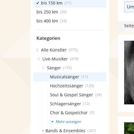
bis 150 km
(11)
Umk
bis 250 km
(26)
bis 400 km
(34)
Seite
Kategorien
Alle Künstler
(673)
Live-Musiker
(478)
Sänger
(155)
Musicalsänger
(11)
Hochzeitssänger
(120)
Soul & Gospel Sänger
(28)
Schlagersänger
(12)
Chor & Gospelchor
(5)
Mehr anzeigen
Bands & Ensembles
(267)