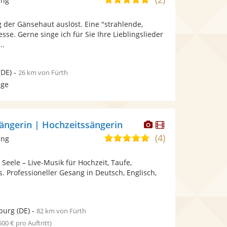
ang
stellt
stellt
von
Fotos
Videos
 der Gänsehaut auslöst. Eine "strahlende,
5
bereit.
bereit.
se. Gerne singe ich für Sie Ihre Lieblingslieder
Sternen
..
(DE)
-
26 km von Fürth
age
Dieser
Dieser
ngerin | Hochzeitssängerin
Künstler
Künstler
(4)
4,8
ang
stellt
stellt
von
Fotos
Videos
 Seele – Live-Musik für Hochzeit, Taufe,
5
bereit.
bereit.
s. Professioneller Gesang in Deutsch, Englisch,
Sternen
burg
(DE)
-
82 km von Fürth
 500 € pro Auftritt)