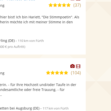
Künstler
Künstler
(37)
5,0
ang
stellt
stellt
von
Fotos
Videos
ier bist! Ich bin Hariett, "Die Stimmpoetin". Als
5
bereit.
bereit.
herin möchte ich mit meiner Stimme in den
Sternen
rling
(DE)
-
110 km von Fürth
 500 € pro Auftritt)
Dieser
Dieser
Künstler
Künstler
(104)
5,0
ang
stellt
stellt
von
Fotos
Videos
erin. - für Ihre Hochzeit und/oder Taufe in der
5
bereit.
bereit.
tandesamtliche oder freie Trauung. - für
Sternen
..
etten bei Augsburg
(DE)
-
117 km von Fürth