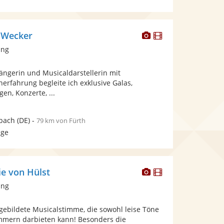
Dieser
Dieser
 Wecker
Künstler
Künstler
ang
stellt
stellt
Fotos
Videos
Sängerin und Musicaldarstellerin mit
bereit.
bereit.
erfahrung begleite ich exklusive Galas,
en, Konzerte, ...
bach
(DE)
-
79 km von Fürth
age
Dieser
Dieser
ie von Hülst
Künstler
Künstler
ang
stellt
stellt
Fotos
Videos
gebildete Musicalstimme, die sowohl leise Töne
bereit.
bereit.
mmern darbieten kann! Besonders die