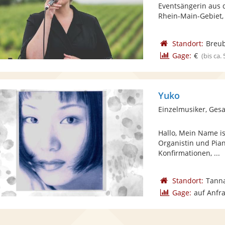
Eventsängerin aus 
Rhein-Main-Gebiet, 
Standort:
Breu
Gage:
€
(bis ca.
Yuko
Einzelmusiker, Ges
Hallo, Mein Name is
Organistin und Pian
Konfirmationen, ...
Standort:
Tanna
Gage:
auf Anfr