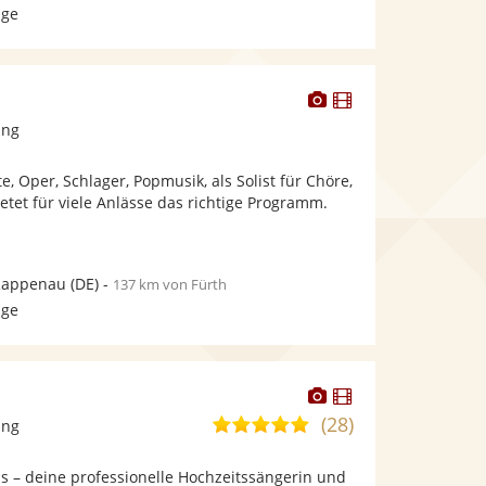
age
Dieser
Dieser
Künstler
Künstler
ang
stellt
stellt
Fotos
Videos
e, Oper, Schlager, Popmusik, als Solist für Chöre,
bereit.
bereit.
ietet für viele Anlässe das richtige Programm.
Rappenau
(DE)
-
137 km von Fürth
age
Dieser
Dieser
Künstler
Künstler
(28)
5,0
ang
stellt
stellt
von
Fotos
Videos
is – deine professionelle Hochzeitssängerin und
5