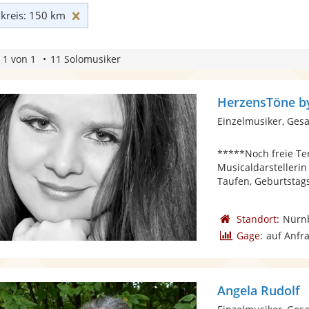
Umkreis: 150 km zurücksetzen
reis: 150 km
 1 von 1
11 Solomusiker
HerzensTöne by
Einzelmusiker, Ges
*****Noch freie Te
Musicaldarstellerin
Taufen, Geburtstagsf
Standort:
Nürn
Gage:
auf Anfr
Angela Rudolf