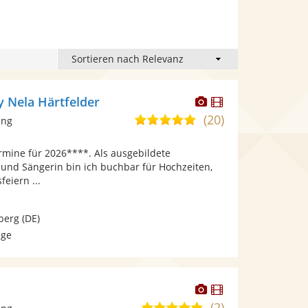
Dieser
Dieser
 Nela Härtfelder
Künstler
Künstler
(20)
5,0
ang
stellt
stellt
von
Fotos
Videos
rmine für 2026****. Als ausgebildete
5
bereit.
bereit.
 und Sängerin bin ich buchbar für Hochzeiten,
Sternen
eiern ...
berg
(DE)
age
Dieser
Dieser
Künstler
Künstler
(2)
5,0