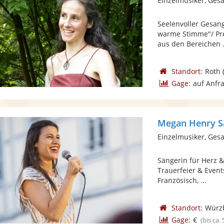
Einzelmusiker, Ges
Seelenvoller Gesang
warme Stimme"/ Pres
aus den Bereichen .
Standort:
Roth
Gage:
auf Anfr
Megan Henry Sä
Einzelmusiker, Ges
Sängerin für Herz &
Trauerfeier & Event
Französisch, ...
Standort:
Würz
Gage:
€
(bis ca.