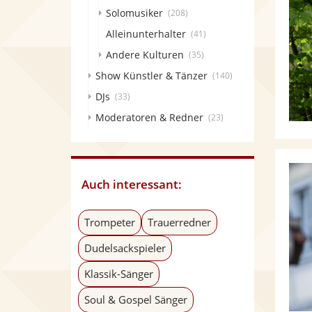
Solomusiker
(208)
Alleinunterhalter
(41)
Andere Kulturen
(35)
Show Künstler & Tänzer
(140)
DJs
(33)
Moderatoren & Redner
(23)
Auch interessant:
Trompeter
Trauerredner
Dudelsackspieler
Klassik-Sänger
Soul & Gospel Sänger