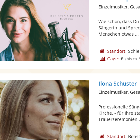
Einzelmusiker, Ges
Wie schön, dass Du h
Sängerin und Sprec
Menschen etwas ...
Standort:
Schie
Gage:
€
(bis ca.
Ilona Schuster
Einzelmusiker, Ges
Professionelle Säng
Kirche. - für Ihre s
Trauerzeremonien .
Standort:
Bonst