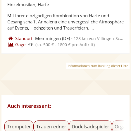
Künst
Kü
Einzelmusiker, Harfe
stellt
ste
Mit ihrer einzigartigen Kombination von Harfe und
Fotos
Vi
Gesang schafft Annalena eine unvergessliche Atmosphäre
bereit
ber
auf Events, Hochzeiten und Trauerfeiern. ...
Standort:
Memmingen
(DE)
-
128 km von Villingen-Schwenningen
Gage:
€€
(ca. 500 € - 1800 € pro Auftritt)
Informationen zum Ranking dieser Liste
Auch interessant:
Trompeter
Trauerredner
Dudelsackspieler
Organi