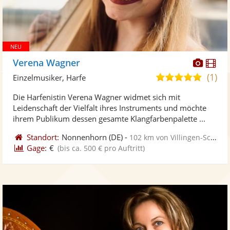
Diese
Di
Verena Wagner
Künst
Kü
(1)
5,0
Einzelmusiker, Harfe
stellt
ste
von
Die Harfenistin Verena Wagner widmet sich mit
Fotos
Vi
5
Leidenschaft der Vielfalt ihres Instruments und möchte
bereit
ber
Sternen
ihrem Publikum dessen gesamte Klangfarbenpalette ...
Standort:
Nonnenhorn
(DE)
-
102 km von Villingen-Schwenningen
Gage:
€
(bis ca. 500 € pro Auftritt)