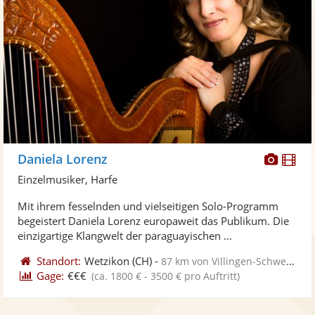
Diese
Di
Daniela Lorenz
Künst
Kü
Einzelmusiker, Harfe
stellt
ste
Mit ihrem fesselnden und vielseitigen Solo-Programm
Fotos
Vi
begeistert Daniela Lorenz europaweit das Publikum. Die
bereit
ber
einzigartige Klangwelt der paraguayischen ...
Standort:
Wetzikon
(CH)
-
87 km von Villingen-Schwenningen
Gage:
€€€
(ca. 1800 € - 3500 € pro Auftritt)