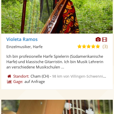
Diese
Di
Violeta Ramos
Künst
Kü
(3)
5,0
Einzelmusiker, Harfe
stellt
ste
von
Ich bin profesionelle Harfe Spielerin (Südamerikanische
Fotos
Vi
5
Harfe) und klassische Gitarristin. Ich bin Musik Lehrerin
bereit
ber
Sternen
an verschiedene Musikschulen ...
Standort:
Cham
(CH)
-
98 km von Villingen-Schwenningen
Gage:
auf Anfrage