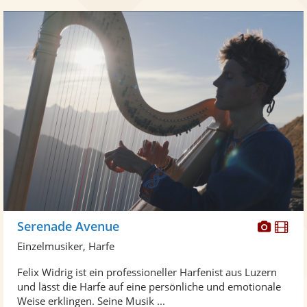
Diese
Di
Serenade Avenue
Künst
Kü
Einzelmusiker, Harfe
stellt
ste
Felix Widrig ist ein professioneller Harfenist aus Luzern
Fotos
Vi
und lässt die Harfe auf eine persönliche und emotionale
bereit
ber
Weise erklingen. Seine Musik ...