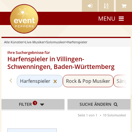
Künstler-
Künstler
Meine
eventpeppers
Login
A-
Künstle
MENU
Z
Alle Künstler
>
Live-Musiker
>
Solomusiker
>
Harfenspieler
Ihre Suchergebnisse für
Harfenspieler in Villingen-
Schwenningen, Baden-Württemberg
Zurück zu «Solomusiker»
Kategorie «Harfenspieler» zurüc
Harfenspieler
Rock & Pop Musiker
Sänger
1
FILTER
SUCHE ÄNDERN
Seite 1 von 1
10 Solomusiker