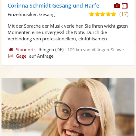
Diese
Di
Corinna Schmidt Gesang und Harfe
Künst
Kü
(17)
5,0
Einzelmusiker, Gesang
stellt
ste
von
Mit der Sprache der Musik verleihen Sie Ihren wichtigsten
Fotos
Vi
5
Momenten eine unvergessliche Note. Durch die
bereit
ber
Sternen
Verbindung von professionellem, einfühlsamen ...
Standort:
Uhingen
(DE)
-
109 km von Villingen-Schwenningen
Gage:
auf Anfrage