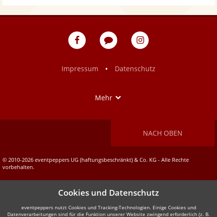
eventpeppers
Blog
eventpeppers
auf
auf
Facebook
Instagram
•
Impressum
Datenschutz
Show
Mehr
NACH OBEN
© 2010-2026 eventpeppers UG (haftungsbeschränkt) & Co. KG - Alle Rechte
vorbehalten.
Cookies und Datenschutz
eventpeppers nutzt Cookies und Tracking-Technologien. Einige Cookies und
Datenverarbeitungen sind für die Funktion unserer Website zwingend erforderlich (z. B.