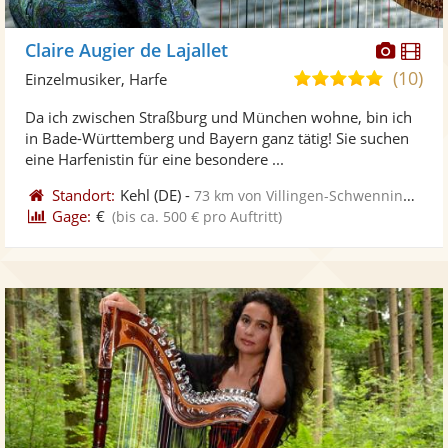
Diese
Di
Claire Augier de Lajallet
Künst
Kü
(10)
5,0
Einzelmusiker, Harfe
stellt
ste
von
Da ich zwischen Straßburg und München wohne, bin ich
Fotos
Vi
5
in Bade-Württemberg und Bayern ganz tätig! Sie suchen
bereit
ber
Sternen
eine Harfenistin für eine besondere ...
Standort:
Kehl
(DE)
-
73 km von Villingen-Schwenningen
Gage:
€
(bis ca. 500 € pro Auftritt)