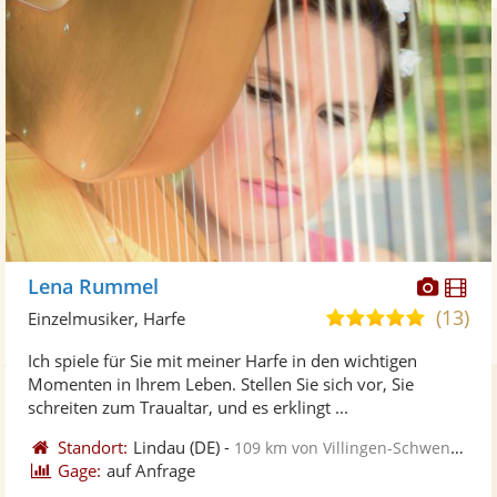
Diese
Di
Lena Rummel
Künst
Kü
(13)
5,0
Einzelmusiker, Harfe
stellt
ste
von
Ich spiele für Sie mit meiner Harfe in den wichtigen
Fotos
Vi
5
Momenten in Ihrem Leben. Stellen Sie sich vor, Sie
bereit
ber
Sternen
schreiten zum Traualtar, und es erklingt ...
Standort:
Lindau
(DE)
-
109 km von Villingen-Schwenningen
Gage:
auf Anfrage