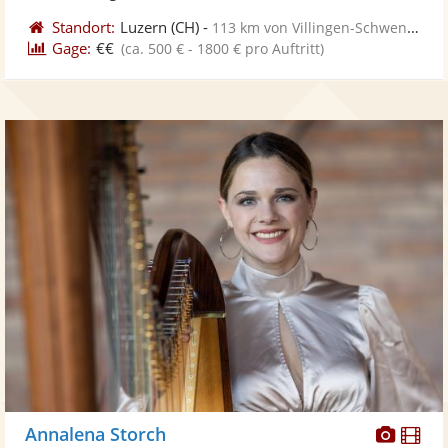
Standort:
Luzern
(CH)
-
113 km von Villingen-Schwenningen
Gage:
€€
(ca. 500 € - 1800 € pro Auftritt)
Diese
Di
Annalena Storch