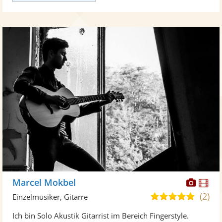
Diese
Di
Marcel Mokbel
Künst
Kü
(2)
5,0
Einzelmusiker, Gitarre
stellt
ste
von
Ich bin Solo Akustik Gitarrist im Bereich Fingerstyle.
Fotos
Vi
5