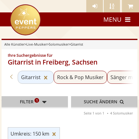
Künstler-
Künstler
Meine
eventpeppers
Login
A-
Künstle
MENU
Z
Alle Künstler
>
Live-Musiker
>
Solomusiker
>
Gitarrist
Ihre Suchergebnisse für
Gitarrist in Freiberg, Sachsen
Zurück zu «Solomusiker»
Kategorie «Gitarrist» zurücksetzen
Gitarrist
Rock & Pop Musiker
Sänger mit 
1
FILTER
SUCHE ÄNDERN
Seite 1 von 1
4 Solomusiker
Umkreis: 150 km zurücksetzen
Umkreis: 150 km