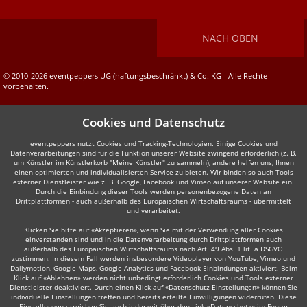
NACH OBEN
© 2010-2026 eventpeppers UG (haftungsbeschränkt) & Co. KG - Alle Rechte
vorbehalten.
Cookies und Datenschutz
eventpeppers nutzt Cookies und Tracking-Technologien. Einige Cookies und
Datenverarbeitungen sind für die Funktion unserer Website zwingend erforderlich (z. B.
um Künstler im Künstlerkorb "Meine Künstler" zu sammeln), andere helfen uns, Ihnen
einen optimierten und individualisierten Service zu bieten. Wir binden so auch Tools
externer Dienstleister wie z. B. Google, Facebook und Vimeo auf unserer Website ein.
Durch die Einbindung dieser Tools werden personenbezogene Daten an
Drittplattformen - auch außerhalb des Europäischen Wirtschaftsraums - übermittelt
und verarbeitet.
Klicken Sie bitte auf «Akzeptieren», wenn Sie mit der Verwendung aller Cookies
einverstanden sind und in die Datenverarbeitung durch Drittplattformen auch
außerhalb des Europäischen Wirtschaftsraums nach Art. 49 Abs. 1 lit. a DSGVO
zustimmen. In diesem Fall werden insbesondere Videoplayer von YouTube, Vimeo und
Dailymotion, Google Maps, Google Analytics und Facebook-Einbindungen aktiviert. Beim
Klick auf «Ablehnen» werden nicht unbedingt erforderlich Cookies und Tools externer
Dienstleister deaktiviert. Durch einen Klick auf «Datenschutz-Einstellungen» können Sie
individuelle Einstellungen treffen und bereits erteilte Einwilligungen widerrufen. Diese
Einstellungen erreichen Sie auch jederzeit über den Link «Datenschutz» im Footer