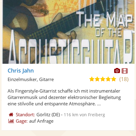
Diese
Di
Chris Jahn
Künst
Kü
(18)
4,9
Einzelmusiker, Gitarre
stellt
ste
von
Als Fingerstyle-Gitarrist schaffe ich mit instrumentaler
Fotos
Vi
5
Gitarrenmusik und dezenter elektronischer Begleitung
bereit
ber
Sternen
eine stilvolle und entspannte Atmosphäre. ...
Standort:
Görlitz
(DE)
-
116 km von Freiberg
Gage:
auf Anfrage