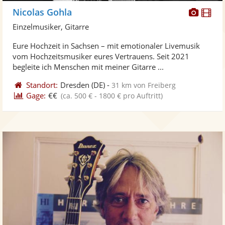
Diese
Di
Nicolas Gohla
Künst
Kü
Einzelmusiker, Gitarre
stellt
ste
Eure Hochzeit in Sachsen – mit emotionaler Livemusik
Fotos
Vi
vom Hochzeitsmusiker eures Vertrauens. Seit 2021
bereit
ber
begleite ich Menschen mit meiner Gitarre ...
Standort:
Dresden
(DE)
-
31 km von Freiberg
Gage:
€€
(ca. 500 € - 1800 € pro Auftritt)