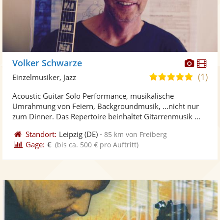
Diese
Di
Volker Schwarze
Künst
Kü
(1)
5,0
Einzelmusiker, Jazz
stellt
ste
von
Acoustic Guitar Solo Performance, musikalische
Fotos
Vi
5
Umrahmung von Feiern, Backgroundmusik, ...nicht nur
bereit
ber
Sternen
zum Dinner. Das Repertoire beinhaltet Gitarrenmusik ...
Standort:
Leipzig
(DE)
-
85 km von Freiberg
Gage:
€
(bis ca. 500 € pro Auftritt)