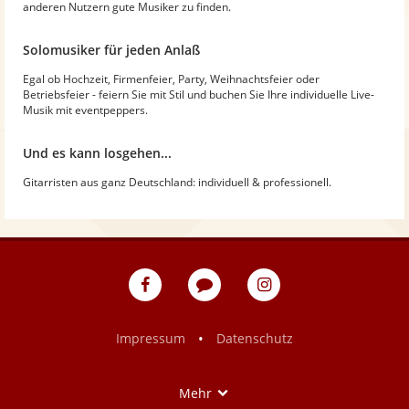
anderen Nutzern gute Musiker zu finden.
Solomusiker für jeden Anlaß
Egal ob Hochzeit, Firmenfeier, Party, Weihnachtsfeier oder
Betriebsfeier - feiern Sie mit Stil und buchen Sie Ihre individuelle Live-
Musik mit eventpeppers.
Und es kann losgehen...
Gitarristen aus ganz Deutschland: individuell & professionell.
eventpeppers
Blog
eventpeppers
auf
auf
Facebook
Instagram
•
Impressum
Datenschutz
Show
Mehr