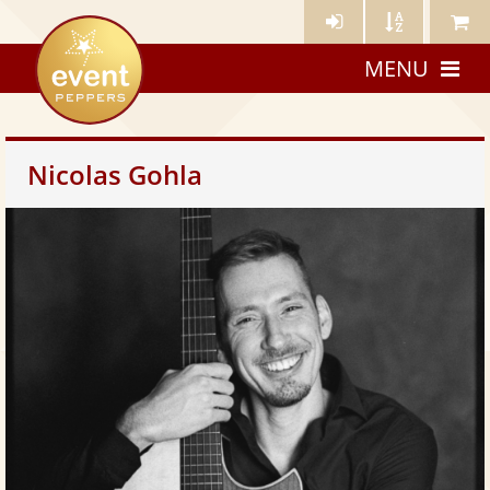
Künstler-
Künstler
Meine
eventpeppers
Login
A-
Künstle
MENU
Z
Nicolas Gohla