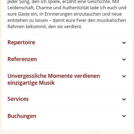
Jeder Song, den ich spiele, erzählt eine Geschichte. Mit
Leidenschaft, Charme und Authentizität lade ich euch und
eure Gäste ein, in Erinnerungen einzutauchen und neue
entstehen zu lassen – damit eure Feier den musikalischen
Rahmen bekommt, den sie verdient.
Repertoire
S
Referenzen
h
S
Unvergessliche Momente verdienen
o
h
S
einzigartige Musik
w
o
h
Services
S
w
o
Buchungen
h
S
w
o
h