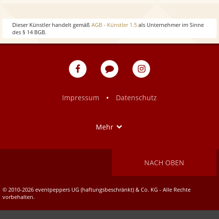
w
o
Dieser Künstler handelt gemäß
AGB - Künstler 1.5
als Unternehmer im Sinne
des § 14 BGB.
w
eventpeppers
Blog
eventpeppers
auf
auf
Facebook
Instagram
•
Impressum
Datenschutz
Show
Mehr
NACH OBEN
© 2010-2026 eventpeppers UG (haftungsbeschränkt) & Co. KG - Alle Rechte
vorbehalten.