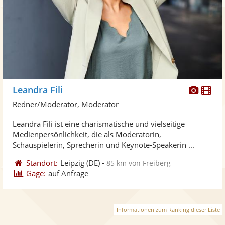
Diese
Di
Leandra Fili
Künst
Kü
Redner/Moderator, Moderator
stellt
ste
Leandra Fili ist eine charismatische und vielseitige
Fotos
Vi
Medienpersönlichkeit, die als Moderatorin,
bereit
ber
Schauspielerin, Sprecherin und Keynote-Speakerin ...
Standort:
Leipzig
(DE)
-
85 km von Freiberg
Gage:
auf Anfrage
Informationen zum Ranking dieser Liste