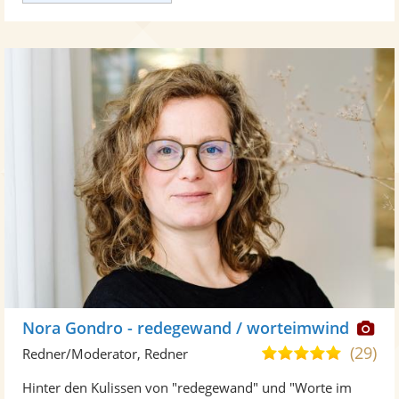
Di
Nora Gondro - redegewand / worteimwind
Kü
(29)
5,0
Redner/Moderator, Redner
ste
von
Hinter den Kulissen von "redegewand" und "Worte im
Fo
5