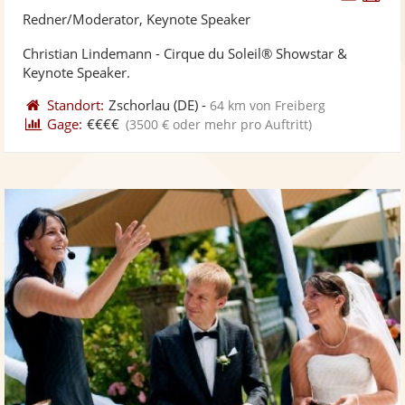
Künst
Kü
Redner/Moderator, Keynote Speaker
stellt
ste
Christian Lindemann - Cirque du Soleil® Showstar &
Fotos
Vi
Keynote Speaker.
bereit
ber
Standort:
Zschorlau
(DE)
-
64 km von Freiberg
Gage:
€€€€
(3500 € oder mehr pro Auftritt)