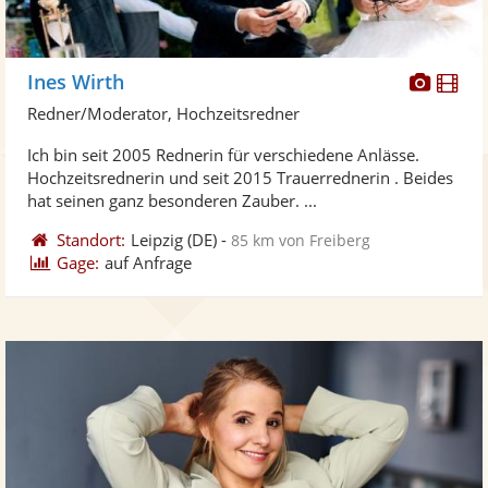
Diese
Di
Ines Wirth
Künst
Kü
Redner/Moderator, Hochzeitsredner
stellt
ste
Ich bin seit 2005 Rednerin für verschiedene Anlässe.
Fotos
Vi
Hochzeitsrednerin und seit 2015 Trauerrednerin . Beides
bereit
ber
hat seinen ganz besonderen Zauber. ...
Standort:
Leipzig
(DE)
-
85 km von Freiberg
Gage:
auf Anfrage