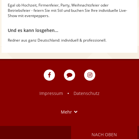
Egal ob Hochzeit, Firmenfeier, Party, Weihnachtsfeier oder
Betriebsfeier - feiern Sie mit Stil und buchen Sie Ihre individuelle Live-
Show mit eventpeppers.
Und es kann losgehen...
Redner aus ganz Deutschland: individuell & professionell.
eventpeppers
Blog
eventpeppers
auf
auf
Facebook
Instagram
•
Impressum
Datenschutz
Show
Mehr
NACH OBEN