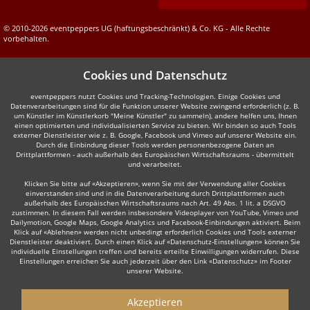
© 2010-2026 eventpeppers UG (haftungsbeschränkt) & Co. KG - Alle Rechte
vorbehalten.
Cookies und Datenschutz
eventpeppers nutzt Cookies und Tracking-Technologien. Einige Cookies und
Datenverarbeitungen sind für die Funktion unserer Website zwingend erforderlich (z. B.
um Künstler im Künstlerkorb "Meine Künstler" zu sammeln), andere helfen uns, Ihnen
einen optimierten und individualisierten Service zu bieten. Wir binden so auch Tools
externer Dienstleister wie z. B. Google, Facebook und Vimeo auf unserer Website ein.
Durch die Einbindung dieser Tools werden personenbezogene Daten an
Drittplattformen - auch außerhalb des Europäischen Wirtschaftsraums - übermittelt
und verarbeitet.
Klicken Sie bitte auf «Akzeptieren», wenn Sie mit der Verwendung aller Cookies
einverstanden sind und in die Datenverarbeitung durch Drittplattformen auch
außerhalb des Europäischen Wirtschaftsraums nach Art. 49 Abs. 1 lit. a DSGVO
zustimmen. In diesem Fall werden insbesondere Videoplayer von YouTube, Vimeo und
Dailymotion, Google Maps, Google Analytics und Facebook-Einbindungen aktiviert. Beim
Klick auf «Ablehnen» werden nicht unbedingt erforderlich Cookies und Tools externer
Dienstleister deaktiviert. Durch einen Klick auf «Datenschutz-Einstellungen» können Sie
individuelle Einstellungen treffen und bereits erteilte Einwilligungen widerrufen. Diese
Einstellungen erreichen Sie auch jederzeit über den Link «Datenschutz» im Footer
unserer Website.
Akzeptieren