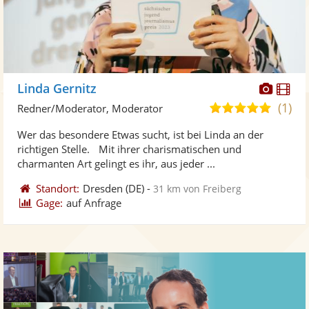
Diese
Di
Linda Gernitz
Künst
Kü
(1)
5,0
Redner/Moderator, Moderator
stellt
ste
von
Wer das besondere Etwas sucht, ist bei Linda an der
Fotos
Vi
5
richtigen Stelle. Mit ihrer charismatischen und
bereit
ber
Sternen
charmanten Art gelingt es ihr, aus jeder ...
Standort:
Dresden
(DE)
-
31 km von Freiberg
Gage:
auf Anfrage