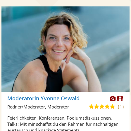
Diese
Di
Moderatorin Yvonne Oswald
Künst
Kü
(1)
5,0
Redner/Moderator, Moderator
stellt
ste
von
Feierlichkeiten, Konferenzen, Podiumsdiskussionen,
Fotos
Vi
5
Talks: Mit mir schaffst du den Rahmen für nachhaltigen
bereit
ber
Sternen
Austausch und knackige Statements. ...