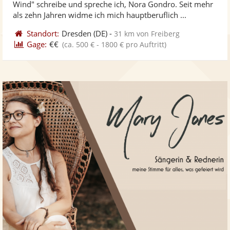
Wind" schreibe und spreche ich, Nora Gondro. Seit mehr
ber
Sternen
als zehn Jahren widme ich mich hauptberuflich ...
Standort:
Dresden
(DE)
-
31 km von Freiberg
Gage:
€€
(ca. 500 € - 1800 € pro Auftritt)