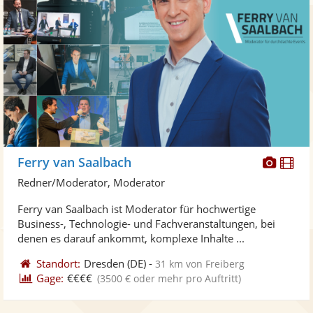
Diese
Di
Ferry van Saalbach
Künst
Kü
Redner/Moderator, Moderator
stellt
ste
Ferry van Saalbach ist Moderator für hochwertige
Fotos
Vi
Business-, Technologie- und Fachveranstaltungen, bei
bereit
ber
denen es darauf ankommt, komplexe Inhalte ...
Standort:
Dresden
(DE)
-
31 km von Freiberg
Gage:
€€€€
(3500 € oder mehr pro Auftritt)