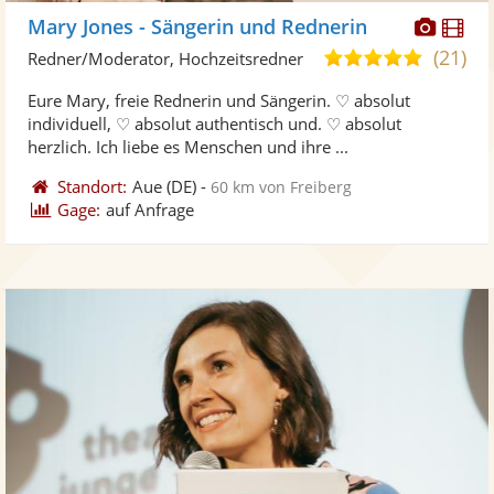
Diese
Di
Mary Jones - Sängerin und Rednerin
Künst
Kü
(21)
5,0
Redner/Moderator, Hochzeitsredner
stellt
ste
von
Eure Mary, freie Rednerin und Sängerin. ♡ absolut
Fotos
Vi
5
individuell, ♡ absolut authentisch und. ♡ absolut
bereit
ber
Sternen
herzlich. Ich liebe es Menschen und ihre ...
Standort:
Aue
(DE)
-
60 km von Freiberg
Gage:
auf Anfrage