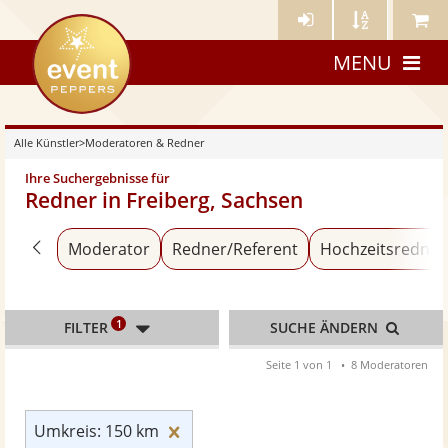
Künstler-
Künstler
Meine
eventpeppers
Login
A-
Künstle
MENU
Z
Alle Künstler
>
Moderatoren & Redner
Ihre Suchergebnisse für
Redner in Freiberg, Sachsen
Zurück zu «Alle Künstler»
Moderator
Redner/Referent
Hochzeitsredner
1
FILTER
SUCHE ÄNDERN
Seite 1 von 1
8 Moderatoren
Umkreis: 150 km zurücksetzen
Umkreis: 150 km