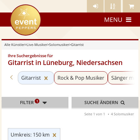
Künstler-
Künstler
Meine
eventpeppers
Login
A-
Künstle
MENU
Z
Alle Künstler
>
Live-Musiker
>
Solomusiker
>
Gitarrist
Ihre Suchergebnisse für
Gitarrist in Lüneburg, Niedersachsen
Zurück zu «Solomusiker»
Kategorie «Gitarrist» zurücksetzen
Gitarrist
Rock & Pop Musiker
Sänger mit 
1
FILTER
SUCHE ÄNDERN
Seite 1 von 1
4 Solomusiker
Umkreis: 150 km zurücksetzen
Umkreis: 150 km