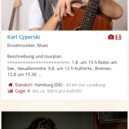
Diese
Di
Karl Cyperski
Künst
Kü
Einzelmusiker, Blues
stellt
ste
Beschreibung und tourplan.
Fotos
Vi
========================. 1.8. um 15 h Robin am
bereit
ber
See , Neuallermöhe. 9.8. um 12 h Kuhhirte , Bremen.
12.8 um 15.30 ...
Standort:
Hamburg
(DE)
-
43 km von Lüneburg
Gage:
€
(bis ca. 500 € pro Auftritt)