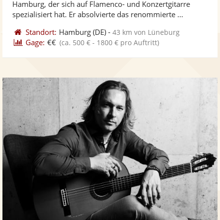
Hamburg, der sich auf Flamenco- und Konzertgitarre
bereit
ber
Sternen
spezialisiert hat. Er absolvierte das renommierte ...
Standort:
Hamburg
(DE)
-
43 km von Lüneburg
Gage:
€€
(ca. 500 € - 1800 € pro Auftritt)