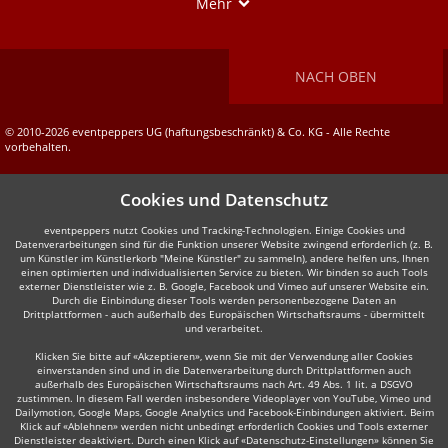
Show
Mehr
NACH OBEN
© 2010-2026 eventpeppers UG (haftungsbeschränkt) & Co. KG - Alle Rechte
vorbehalten.
Cookies und Datenschutz
eventpeppers nutzt Cookies und Tracking-Technologien. Einige Cookies und
Datenverarbeitungen sind für die Funktion unserer Website zwingend erforderlich (z. B.
um Künstler im Künstlerkorb "Meine Künstler" zu sammeln), andere helfen uns, Ihnen
einen optimierten und individualisierten Service zu bieten. Wir binden so auch Tools
externer Dienstleister wie z. B. Google, Facebook und Vimeo auf unserer Website ein.
Durch die Einbindung dieser Tools werden personenbezogene Daten an
Drittplattformen - auch außerhalb des Europäischen Wirtschaftsraums - übermittelt
und verarbeitet.
Klicken Sie bitte auf «Akzeptieren», wenn Sie mit der Verwendung aller Cookies
einverstanden sind und in die Datenverarbeitung durch Drittplattformen auch
außerhalb des Europäischen Wirtschaftsraums nach Art. 49 Abs. 1 lit. a DSGVO
zustimmen. In diesem Fall werden insbesondere Videoplayer von YouTube, Vimeo und
Dailymotion, Google Maps, Google Analytics und Facebook-Einbindungen aktiviert. Beim
Klick auf «Ablehnen» werden nicht unbedingt erforderlich Cookies und Tools externer
Dienstleister deaktiviert. Durch einen Klick auf «Datenschutz-Einstellungen» können Sie