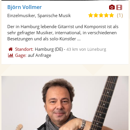
Diese
Di
Björn Vollmer
Künst
Kü
(1)
5,0
Einzelmusiker, Spanische Musik
stellt
ste
von
Der in Hamburg lebende Gitarrist und Komponist ist als
Fotos
Vi
5
sehr gefragter Musiker, international, in verschiedenen
bereit
ber
Sternen
Besetzungen und als solo-Künstler ...
Standort:
Hamburg
(DE)
-
43 km von Lüneburg
Gage:
auf Anfrage