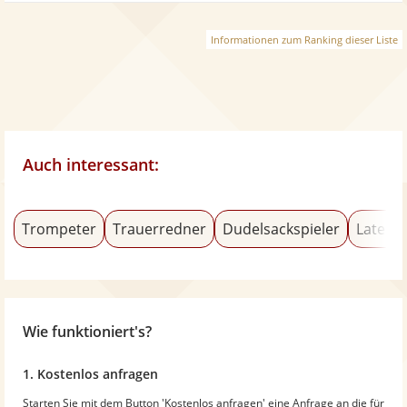
Informationen zum Ranking dieser Liste
Auch interessant:
Trompeter
Trauerredner
Dudelsackspieler
Latein
Wie funktioniert's?
1. Kostenlos anfragen
Starten Sie mit dem Button 'Kostenlos anfragen' eine Anfrage an die für