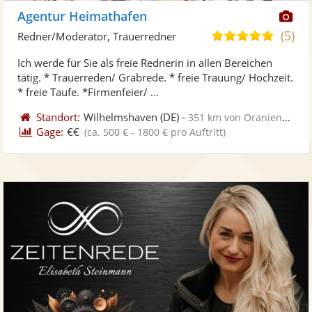
Di
Agentur Heimathafen
Kü
(5)
5,0
Redner/Moderator, Trauerredner
ste
von
Ich werde für Sie als freie Rednerin in allen Bereichen
Fo
5
tätig. * Trauerreden/ Grabrede. * freie Trauung/ Hochzeit.
ber
Sternen
* freie Taufe. *Firmenfeier/ ...
Standort:
Wilhelmshaven
(DE)
-
351 km von Oranienburg
Gage:
€€
(ca. 500 € - 1800 € pro Auftritt)