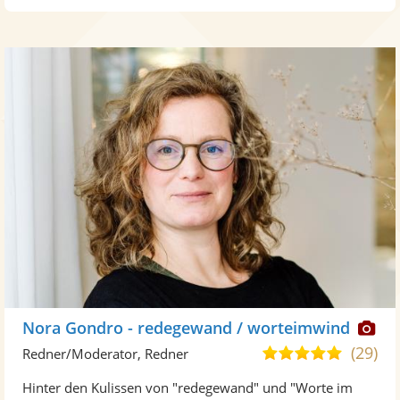
Di
Nora Gondro - redegewand / worteimwind
Kü
(29)
5,0
Redner/Moderator, Redner
ste
von
Hinter den Kulissen von "redegewand" und "Worte im
Fo
5