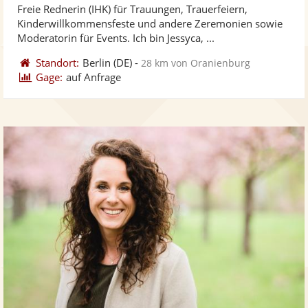
Freie Rednerin (IHK) für Trauungen, Trauerfeiern,
Fotos
Vi
Kinderwillkommensfeste und andere Zeremonien sowie
bereit
ber
Moderatorin für Events. Ich bin Jessyca, ...
Standort:
Berlin
(DE)
-
28 km von Oranienburg
Gage:
auf Anfrage