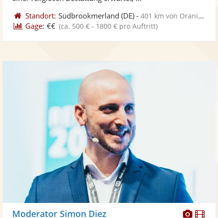
Standort:
Südbrookmerland
(DE)
-
401 km von Oranienburg
Gage:
€€
(ca. 500 € - 1800 € pro Auftritt)
Diese
Di
Moderator Simon Diez