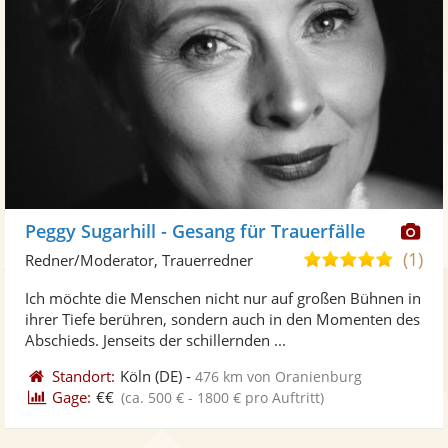
Di
Peggy Sugarhill - Gesang für Trauerfälle
Kü
(1)
5,0
Redner/Moderator, Trauerredner
ste
von
Ich möchte die Menschen nicht nur auf großen Bühnen in
Fo
5
ihrer Tiefe berühren, sondern auch in den Momenten des
ber
Sternen
Abschieds. Jenseits der schillernden ...
Standort:
Köln
(DE)
-
476 km von Oranienburg
Gage:
€€
(ca. 500 € - 1800 € pro Auftritt)