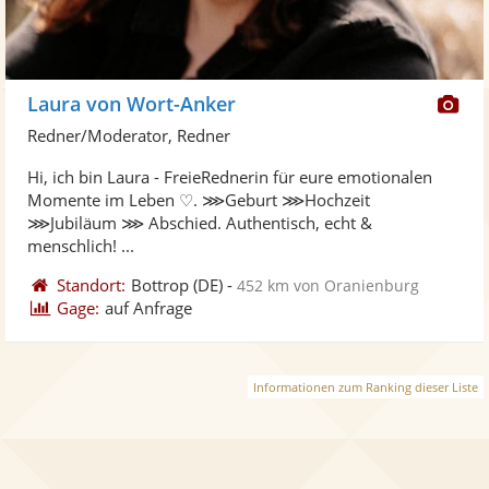
Di
Laura von Wort-Anker
Kü
Redner/Moderator, Redner
ste
Hi, ich bin Laura - FreieRednerin für eure emotionalen
Fo
Momente im Leben ♡. ⋙Geburt ⋙Hochzeit
ber
⋙Jubiläum ⋙ Abschied. Authentisch, echt &
menschlich! ...
Standort:
Bottrop
(DE)
-
452 km von Oranienburg
Gage:
auf Anfrage
Informationen zum Ranking dieser Liste