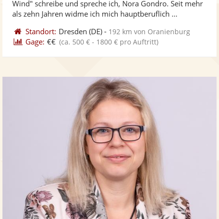
Wind" schreibe und spreche ich, Nora Gondro. Seit mehr
ber
Sternen
als zehn Jahren widme ich mich hauptberuflich ...
Standort:
Dresden
(DE)
-
192 km von Oranienburg
Gage:
€€
(ca. 500 € - 1800 € pro Auftritt)