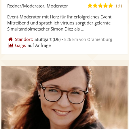
Künst
Kü
(9)
4,9
Redner/Moderator, Moderator
stellt
ste
von
Event-Moderator mit Herz für Ihr erfolgreiches Event!
Fotos
Vi
5
Mitreißend und sprachlich virtuos sorgt der gelernte
bereit
ber
Sternen
Simultandolmetscher Simon Diez als ...
Standort:
Stuttgart
(DE)
-
526 km von Oranienburg
Gage:
auf Anfrage