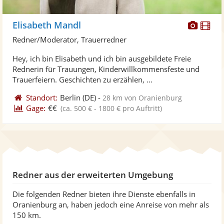
Diese
Di
Elisabeth Mandl
Künst
Kü
Redner/Moderator, Trauerredner
stellt
ste
Hey, ich bin Elisabeth und ich bin ausgebildete Freie
Fotos
Vi
Rednerin für Trauungen, Kinderwillkommensfeste und
bereit
ber
Trauerfeiern. Geschichten zu erzählen, ...
Standort:
Berlin
(DE)
-
28 km von Oranienburg
Gage:
€€
(ca. 500 € - 1800 € pro Auftritt)
Redner aus der erweiterten Umgebung
Die folgenden Redner bieten ihre Dienste ebenfalls in
Oranienburg an, haben jedoch eine Anreise von mehr als
150 km.