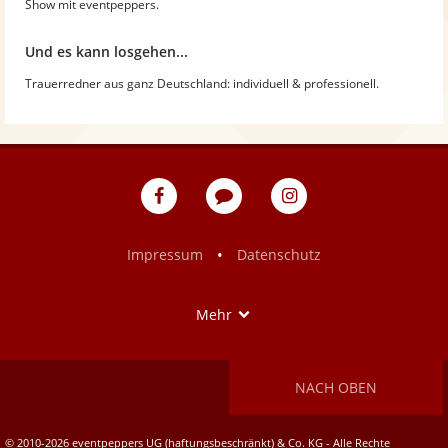
Show mit eventpeppers.
Und es kann losgehen...
Trauerredner aus ganz Deutschland: individuell & professionell.
eventpeppers
Blog
eventpeppers
auf
auf
Facebook
Instagram
•
Impressum
Datenschutz
Show
Mehr
NACH OBEN
© 2010-2026 eventpeppers UG (haftungsbeschränkt) & Co. KG - Alle Rechte