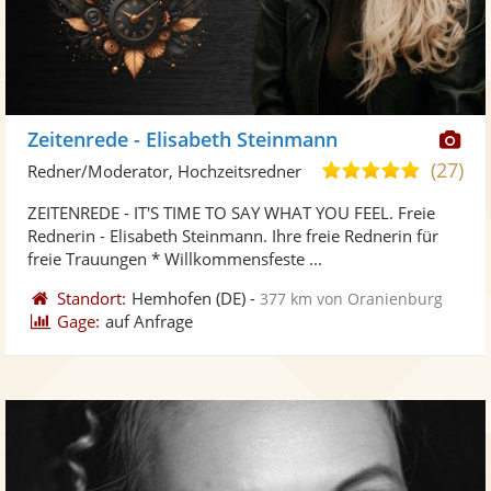
Di
Zeitenrede - Elisabeth Steinmann
Kü
(27)
5,0
Redner/Moderator, Hochzeitsredner
ste
von
ZEITENREDE - IT'S TIME TO SAY WHAT YOU FEEL. Freie
Fo
5
Rednerin - Elisabeth Steinmann. Ihre freie Rednerin für
ber
Sternen
freie Trauungen * Willkommensfeste ...
Standort:
Hemhofen
(DE)
-
377 km von Oranienburg
Gage:
auf Anfrage