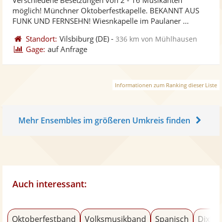
Fotos
Vi
5
möglich! Münchner Oktoberfestkapelle. BEKANNT AUS
bereit
ber
Sternen
FUNK UND FERNSEHN! Wiesnkapelle im Paulaner ...
Standort:
Vilsbiburg
(DE)
-
336 km von Mühlhausen
Gage:
auf Anfrage
Informationen zum Ranking dieser Liste
Mehr Ensembles im größeren Umkreis finden
Auch interessant:
Oktoberfestband
Volksmusikband
Spanisch
Dixiel