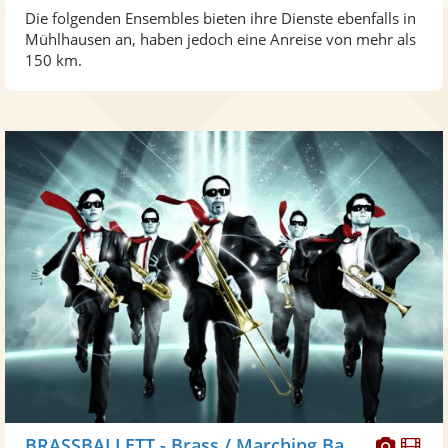
Die folgenden Ensembles bieten ihre Dienste ebenfalls in
Mühlhausen an, haben jedoch eine Anreise von mehr als
150 km.
Diese
Di
BRASSBALLETT - Brass / Marching Band/ Walkact, Blaskapelle