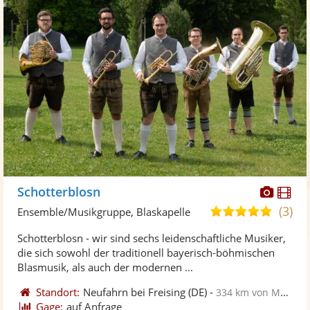
Diese
Di
Schotterblosn
Künst
Kü
(3)
5,0
Ensemble/Musikgruppe, Blaskapelle
stellt
ste
von
Schotterblosn - wir sind sechs leidenschaftliche Musiker,
Fotos
Vi
5
die sich sowohl der traditionell bayerisch-böhmischen
bereit
ber
Sternen
Blasmusik, als auch der modernen ...
Standort:
Neufahrn bei Freising
(DE)
-
334 km von Mühlhausen
Gage:
auf Anfrage