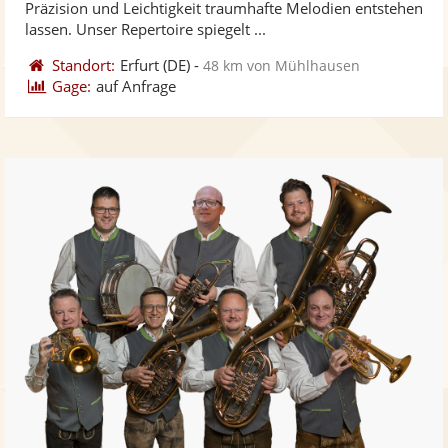
Präzision und Leichtigkeit traumhafte Melodien entstehen
bereit
ber
Sternen
lassen. Unser Repertoire spiegelt ...
Standort:
Erfurt
(DE)
-
48 km von Mühlhausen
Gage:
auf Anfrage