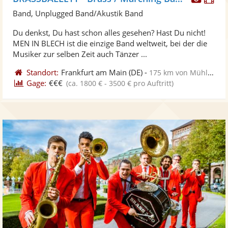
Künst
Kü
Band, Unplugged Band/Akustik Band
stellt
ste
Du denkst, Du hast schon alles gesehen? Hast Du nicht!
Fotos
Vi
MEN IN BLECH ist die einzige Band weltweit, bei der die
bereit
ber
Musiker zur selben Zeit auch Tänzer ...
Standort:
Frankfurt am Main
(DE)
-
175 km von Mühlhausen
Gage:
€€€
(ca. 1800 € - 3500 € pro Auftritt)