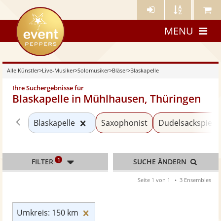
Künstler-
Künstler
Meine
eventpeppers
Login
A-
Künstle
MENU
Z
Alle Künstler
>
Live-Musiker
>
Solomusiker
>
Bläser
>
Blaskapelle
Ihre Suchergebnisse für
Blaskapelle in Mühlhausen, Thüringen
Zurück zu «Bläser»
Kategorie «Blaskapelle» zurücksetz
Blaskapelle
Saxophonist
Dudelsackspiele
1
FILTER
SUCHE ÄNDERN
Seite 1 von 1
3 Ensembles
Umkreis: 150 km zurücksetzen
Umkreis: 150 km