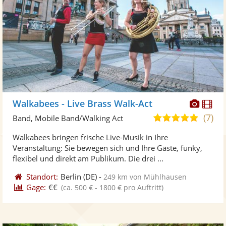
Diese
Di
Walkabees - Live Brass Walk-Act
Künst
Kü
(7)
5,0
Band, Mobile Band/Walking Act
stellt
ste
von
Walkabees bringen frische Live-Musik in Ihre
Fotos
Vi
5
Veranstaltung: Sie bewegen sich und Ihre Gäste, funky,
bereit
ber
Sternen
flexibel und direkt am Publikum. Die drei ...
Standort:
Berlin
(DE)
-
249 km von Mühlhausen
Gage:
€€
(ca. 500 € - 1800 € pro Auftritt)