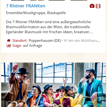
Diese
Di
7 Rhöner FRANKen
Künst
Kü
Ensemble/Musikgruppe, Blaskapelle
stellt
ste
Die 7 Rhöner FRANKen sind eine außergewöhnliche
Fotos
Vi
Blasmusikformation aus der Rhön, die traditionelle
bereit
ber
Egerländer Blasmusik mit frischen Ideen, kreativen ...
Standort:
Poppenhausen
(DE)
-
91 km von Mühlhausen
Gage:
auf Anfrage