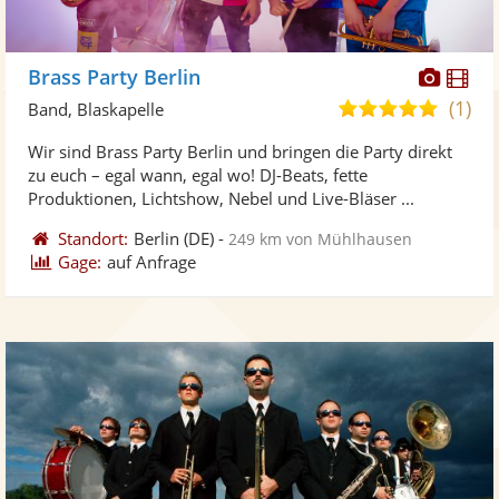
Diese
Di
Brass Party Berlin
Künst
Kü
(1)
5,0
Band, Blaskapelle
stellt
ste
von
Wir sind Brass Party Berlin und bringen die Party direkt
Fotos
Vi
5
zu euch – egal wann, egal wo! DJ-Beats, fette
bereit
ber
Sternen
Produktionen, Lichtshow, Nebel und Live-Bläser ...
Standort:
Berlin
(DE)
-
249 km von Mühlhausen
Gage:
auf Anfrage