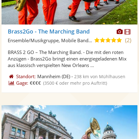
Diese
Di
Brass2Go - The Marching Band
Künst
Kü
(2)
5,0
Ensemble/Musikgruppe, Mobile Band/Walking Act
stellt
ste
von
BRASS 2 GO – The Marching Band. - Die mit den roten
Fotos
Vi
5
Anzügen - Brass2Go bringt einen energiegeladenen Mix
bereit
ber
Sternen
aus klassisch verspielten New Orleans ...
Standort:
Mannheim
(DE)
-
238 km von Mühlhausen
Gage:
€€€€
(3500 € oder mehr pro Auftritt)