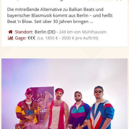
stellt
ste
von
Die mitreißende Alternative zu Balkan Beats und
Fotos
Vi
5
bayerischer Blasmusik kommt aus Berlin – und heißt:
bereit
ber
Sternen
Beat 'n Blow. Seit über 30 Jahren bringen ...
Standort:
Berlin
(DE)
-
249 km von Mühlhausen
Gage:
€€€
(ca. 1800 € - 3500 € pro Auftritt)