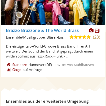
Diese
Di
Brazzo Brazzone & The World Brass
Künst
Kü
(23)
5,0
Ensemble/Musikgruppe, Bläser-Ensemble
stellt
ste
von
Die einzige Italo-World-Groove Brass Band ihrer Art
Fotos
Vi
5
weltweit! Der Sound der Band ist geprägt durch einen
bereit
ber
Sternen
wilden Stilmix aus Jazz-,Rock,-Funk,- ...
Standort:
Hannover
(DE)
-
137 km von Mühlhausen
Gage:
auf Anfrage
Ensembles aus der erweiterten Umgebung