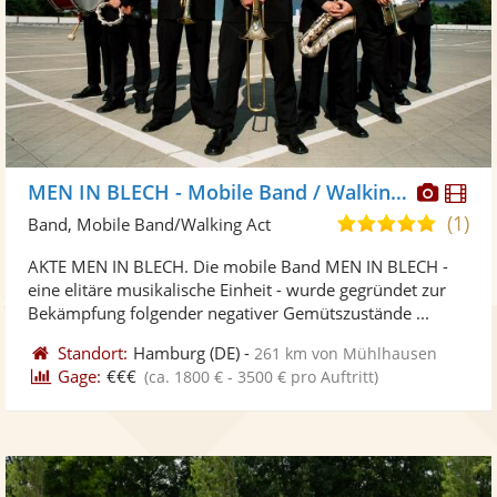
Diese
Di
MEN IN BLECH - Mobile Band / Walking Act
Künst
Kü
(1)
5,0
Band, Mobile Band/Walking Act
stellt
ste
von
AKTE MEN IN BLECH. Die mobile Band MEN IN BLECH -
Fotos
Vi
5
eine elitäre musikalische Einheit - wurde gegründet zur
bereit
ber
Sternen
Bekämpfung folgender negativer Gemütszustände ...
Standort:
Hamburg
(DE)
-
261 km von Mühlhausen
Gage:
€€€
(ca. 1800 € - 3500 € pro Auftritt)