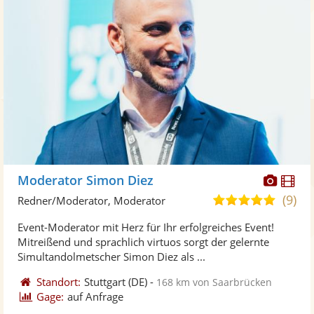
Diese
Di
Moderator Simon Diez
Künst
Kü
(9)
4,9
Redner/Moderator, Moderator
stellt
ste
von
Event-Moderator mit Herz für Ihr erfolgreiches Event!
Fotos
Vi
5
Mitreißend und sprachlich virtuos sorgt der gelernte
bereit
ber
Sternen
Simultandolmetscher Simon Diez als ...
Standort:
Stuttgart
(DE)
-
168 km von Saarbrücken
Gage:
auf Anfrage