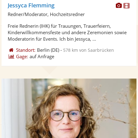
Diese
Di
Jessyca Flemming
Künst
Kü
Redner/Moderator, Hochzeitsredner
stellt
ste
Freie Rednerin (IHK) für Trauungen, Trauerfeiern,
Fotos
Vi
Kinderwillkommensfeste und andere Zeremonien sowie
bereit
ber
Moderatorin für Events. Ich bin Jessyca, ...
Standort:
Berlin
(DE)
-
578 km von Saarbrücken
Gage:
auf Anfrage