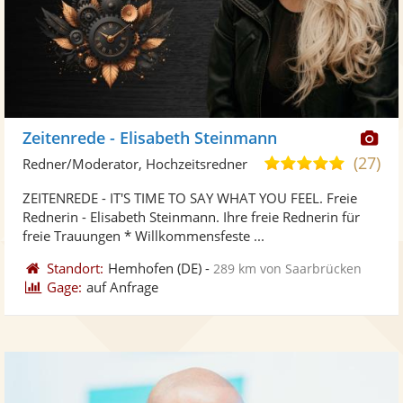
Di
Zeitenrede - Elisabeth Steinmann
Kü
(27)
5,0
Redner/Moderator, Hochzeitsredner
ste
von
ZEITENREDE - IT'S TIME TO SAY WHAT YOU FEEL. Freie
Fo
5
Rednerin - Elisabeth Steinmann. Ihre freie Rednerin für
ber
Sternen
freie Trauungen * Willkommensfeste ...
Standort:
Hemhofen
(DE)
-
289 km von Saarbrücken
Gage:
auf Anfrage