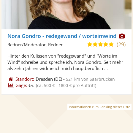
Di
Nora Gondro - redegewand / worteimwind
Kü
(29)
5,0
Redner/Moderator, Redner
ste
von
Hinter den Kulissen von "redegewand" und "Worte im
Fo
5
Wind" schreibe und spreche ich, Nora Gondro. Seit mehr
ber
Sternen
als zehn Jahren widme ich mich hauptberuflich ...
Standort:
Dresden
(DE)
-
521 km von Saarbrücken
Gage:
€€
(ca. 500 € - 1800 € pro Auftritt)
Informationen zum Ranking dieser Liste