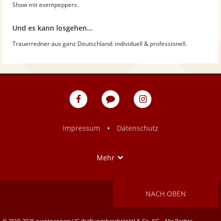
Show mit eventpeppers.
Und es kann losgehen...
Trauerredner aus ganz Deutschland: individuell & professionell.
eventpeppers
Blog
eventpeppers
auf
auf
Facebook
Instagram
•
Impressum
Datenschutz
Show
Mehr
NACH OBEN
© 2010-2026 eventpeppers UG (haftungsbeschränkt) & Co. KG - Alle Rechte