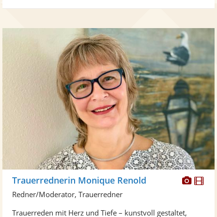
Diese
Di
Trauerrednerin Monique Renold
Künst
Kü
Redner/Moderator, Trauerredner
stellt
ste
Trauerreden mit Herz und Tiefe – kunstvoll gestaltet,
Fotos
Vi