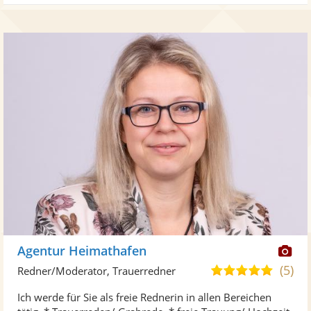
Di
Agentur Heimathafen
Kü
(5)
5,0
Redner/Moderator, Trauerredner
ste
von
Ich werde für Sie als freie Rednerin in allen Bereichen
Fo
5