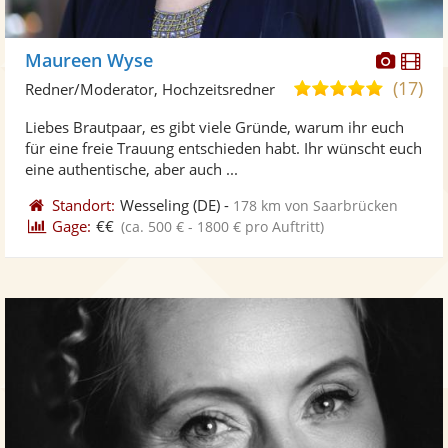
Diese
Di
Maureen Wyse
Künst
Kü
(17)
5,0
Redner/Moderator, Hochzeitsredner
stellt
ste
von
Liebes Brautpaar, es gibt viele Gründe, warum ihr euch
Fotos
Vi
5
für eine freie Trauung entschieden habt. Ihr wünscht euch
bereit
ber
Sternen
eine authentische, aber auch ...
Standort:
Wesseling
(DE)
-
178 km von Saarbrücken
Gage:
€€
(ca. 500 € - 1800 € pro Auftritt)