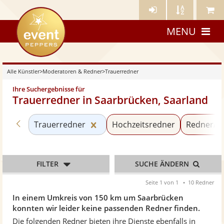
Künstler-
Künstler
Meine
eventpeppers
Login
A-
Künstle
MENU
Z
Alle Künstler
>
Moderatoren & Redner
>
Trauerredner
Ihre Suchergebnisse für
Trauerredner in Saarbrücken, Saarland
Zurück zu «Moderatoren & Redner»
Kategorie «Trauerredner» zurüc
Trauerredner
Hochzeitsredner
Redner/Re
FILTER
SUCHE ÄNDERN
Seite 1 von 1
10 Redner
In einem Umkreis von 150 km um Saarbrücken
konnten wir leider keine passenden Redner finden.
Die folgenden Redner bieten ihre Dienste ebenfalls in