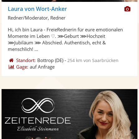
Di
Laura von Wort-Anker
Kü
Redner/Moderator, Redner
ste
Hi, ich bin Laura - FreieRednerin für eure emotionalen
Fo
Momente im Leben ♡. ⋙Geburt ⋙Hochzeit
ber
⋙Jubiläum ⋙ Abschied. Authentisch, echt &
menschlich! ...
Standort:
Bottrop
(DE)
-
254 km von Saarbrücken
Gage:
auf Anfrage