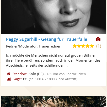
Di
Peggy Sugarhill - Gesang für Trauerfälle
Kü
(1)
5,0
Redner/Moderator, Trauerredner
ste
von
Ich möchte die Menschen nicht nur auf großen Bühnen in
Fo
5
ihrer Tiefe berühren, sondern auch in den Momenten des
ber
Sternen
Abschieds. Jenseits der schillernden ...
Standort:
Köln
(DE)
-
189 km von Saarbrücken
Gage:
€€
(ca. 500 € - 1800 € pro Auftritt)