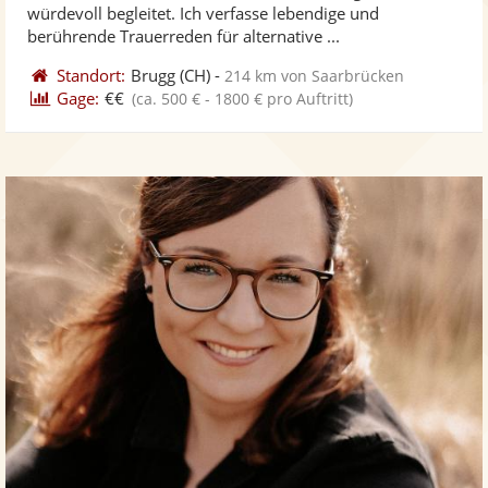
würdevoll begleitet. Ich verfasse lebendige und
bereit
ber
berührende Trauerreden für alternative ...
Standort:
Brugg
(CH)
-
214 km von Saarbrücken
Gage:
€€
(ca. 500 € - 1800 € pro Auftritt)