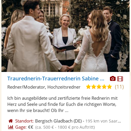
Diese
Di
Traurednerin-Trauerrednerin Sabine Heil
Künst
Kü
(11)
5,0
Redner/Moderator, Hochzeitsredner
stellt
ste
von
Ich bin ausgebildete und zertifizierte freie Rednerin mit
Fotos
Vi
5
Herz und Seele und finde für Euch die richtigen Worte,
bereit
ber
Sternen
wenn Ihr sie braucht! Ob Ihr ...
Standort:
Bergisch Gladbach
(DE)
-
195 km von Saarbrücken
Gage:
€€
(ca. 500 € - 1800 € pro Auftritt)