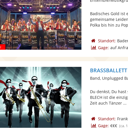
Ensemble/Musikgru
Badisches Gold ist 
gemeinsame Leiden
Polka bis hin zu Po
Standort:
Bade
Gage:
auf Anfr
Band, Unplugged B
Du denkst, Du hast
BLECH ist die einzi
Zeit auch Tänzer ...
Standort:
Frank
Gage:
€€€
(ca. 