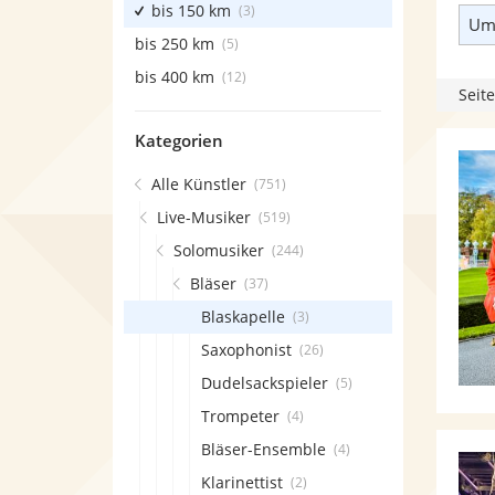
bis 150 km
(3)
Umk
bis 250 km
(5)
bis 400 km
(12)
Seite
Kategorien
Alle Künstler
(751)
Live-Musiker
(519)
Solomusiker
(244)
Bläser
(37)
Blaskapelle
(3)
Saxophonist
(26)
Dudelsackspieler
(5)
Trompeter
(4)
Bläser-Ensemble
(4)
Klarinettist
(2)