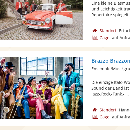
Eine kleine Blasmus
und Leichtigkeit t
Repertoire spiegelt .
Standort:
Erfur
Gage:
auf Anfr
Brazzo Brazzon
Ensemble/Musikgru
Die einzige Italo-W
Sound der Band ist 
Jazz-,Rock,-Funk,- ...
Standort:
Hann
Gage:
auf Anfr