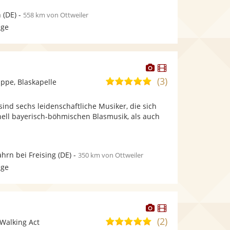
n
(DE)
-
558 km von Ottweiler
age
Dieser
Dieser
Künstler
Künstler
(3)
5,0
pe, Blaskapelle
stellt
stellt
von
Fotos
Videos
 sind sechs leidenschaftliche Musiker, die sich
5
bereit.
bereit.
nell bayerisch-böhmischen Blasmusik, als auch
Sternen
hrn bei Freising
(DE)
-
350 km von Ottweiler
age
Dieser
Dieser
Künstler
Künstler
(2)
5,0
Walking Act
stellt
stellt