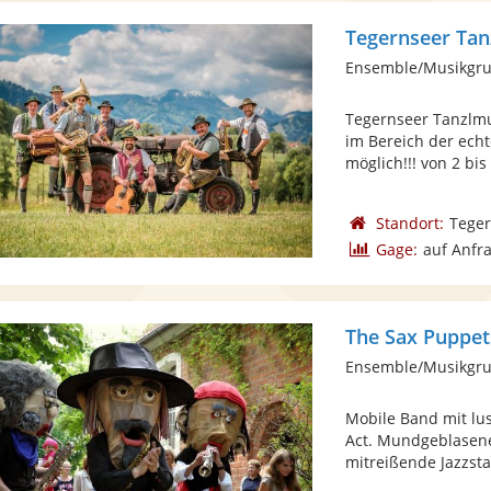
Tegernseer Tan
Ensemble/Musikgrup
Tegernseer Tanzlmu
im Bereich der ech
möglich!!! von 2 bis 
Standort:
Tege
Gage:
auf Anfr
The Sax Puppet
Mobile Band mit lu
Act. Mundgeblasene
mitreißende Jazzsta