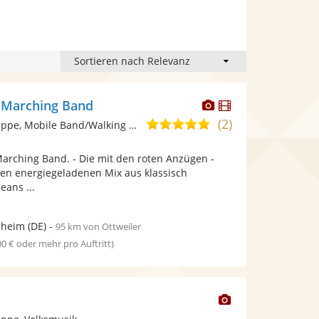
Dieser
Dieser
 Marching Band
Künstler
Künstler
(2)
5,0
Ensemble/Musikgruppe, Mobile Band/Walking Act
stellt
stellt
von
Fotos
Videos
arching Band. - Die mit den roten Anzügen -
5
bereit.
bereit.
nen energiegeladenen Mix aus klassisch
Sternen
eans ...
heim
(DE)
-
95 km von Ottweiler
00 € oder mehr pro Auftritt)
Dieser
Künstler