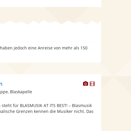
, haben jedoch eine Anreise von mehr als 150
Dieser
Dieser
n
Künstler
Künstler
pe, Blaskapelle
stellt
stellt
Fotos
Videos
n steht für BLASMUSIK AT ITS BEST! – Blasmusik
bereit.
bereit.
kalische Grenzen kennen die Musiker nicht. Das