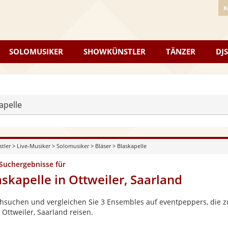
K
SOLOMUSIKER
SHOWKÜNSTLER
TÄNZER
DJS
apelle
stler
>
Live-Musiker
>
Solomusiker
>
Bläser
>
Blaskapelle
 Suchergebnisse für
askapelle in Ottweiler, Saarland
hsuchen und vergleichen Sie 3 Ensembles auf eventpeppers, die zu
 Ottweiler, Saarland reisen.