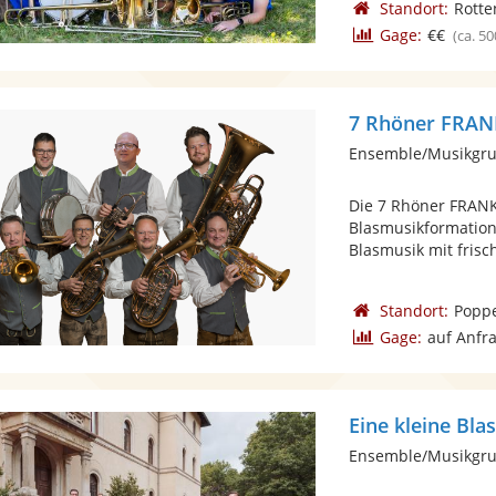
Standort:
Rotte
Gage:
€€
(ca. 50
7 Rhöner FRA
Ensemble/Musikgrup
Die 7 Rhöner FRAN
Blasmusikformation 
Blasmusik mit frisch
Standort:
Popp
Gage:
auf Anfr
Eine kleine Bla
Ensemble/Musikgrup