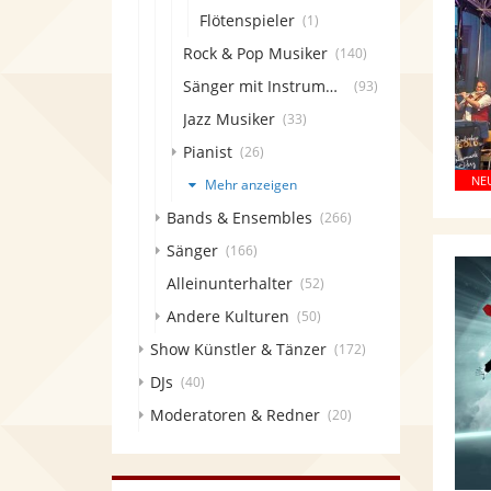
Flötenspieler
(1)
Rock & Pop Musiker
(140)
Sänger mit Instrument
(93)
Jazz Musiker
(33)
Pianist
(26)
Mehr anzeigen
Bands & Ensembles
(266)
Sänger
(166)
Alleinunterhalter
(52)
Andere Kulturen
(50)
Show Künstler & Tänzer
(172)
DJs
(40)
Moderatoren & Redner
(20)