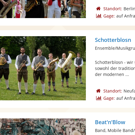
Standort:
Berli
Gage:
auf Anfr
Schotterblosn
Ensemble/Musikgrup
Schotterblosn - wir
sowohl der traditio
der modernen ...
Standort:
Neufa
Gage:
auf Anfr
Beat'n'Blow
Band, Mobile Band/