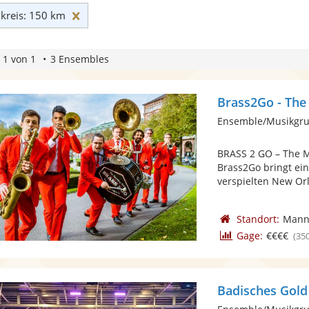
Umkreis: 150 km zurücksetzen
reis: 150 km
 1 von 1
3 Ensembles
Brass2Go - The
BRASS 2 GO – The M
Brass2Go bringt ei
verspielten New Orl
Standort:
Mann
Gage:
€€€€
(35
Badisches Gold