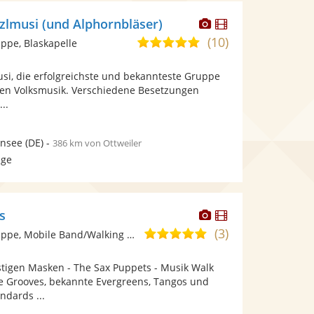
Dieser
Dieser
zlmusi (und Alphornbläser)
Künstler
Künstler
(10)
5,0
pe, Blaskapelle
stellt
stellt
von
Fotos
Videos
si, die erfolgreichste und bekannteste Gruppe
5
bereit.
bereit.
ten Volksmusik. Verschiedene Besetzungen
Sternen
...
rnsee
(DE)
-
386 km von Ottweiler
age
Dieser
Dieser
s
Künstler
Künstler
(3)
5,0
Ensemble/Musikgruppe, Mobile Band/Walking Act
stellt
stellt
von
Fotos
Videos
stigen Masken - The Sax Puppets - Musik Walk
5
bereit.
bereit.
 Grooves, bekannte Evergreens, Tangos und
Sternen
ndards ...