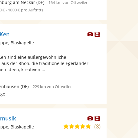
nburg am Neckar
(DE)
-
164 km von Ottweiler
0 € - 1800 € pro Auftritt)
Dieser
Dieser
NKen
Künstler
Künstler
pe, Blaskapelle
stellt
stellt
Fotos
Videos
Ken sind eine außergewöhnliche
bereit.
bereit.
aus der Rhön, die traditionelle Egerländer
en Ideen, kreativen ...
enhausen
(DE)
-
229 km von Ottweiler
age
Dieser
Dieser
smusik
Künstler
Künstler
(8)
4,9
pe, Blaskapelle
stellt
stellt
von