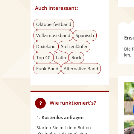
Auch interessant:
Oktoberfestband
Volksmusikband
Spanisch
Ens
Dixieland
Stelzenläufer
Die 
km.
Top 40
Latin
Rock
Funk Band
Alternative Band
Wie funktioniert's?
1. Kostenlos anfragen
Starten Sie mit dem Button
'Kostenlos anfragen' eine