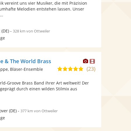
Fotos
Videos
ik vereint uns vier Musiker, die mit Präzision
5
bereit.
bereit.
raumhafte Melodien entstehen lassen. Unser
Sternen
..
t
(DE)
-
328 km von Ottweiler
age
Dieser
Dieser
e & The World Brass
Künstler
Künstler
(23)
5,0
ppe, Bläser-Ensemble
stellt
stellt
von
Fotos
Videos
orld-Groove Brass Band ihrer Art weltweit! Der
5
bereit.
bereit.
geprägt durch einen wilden Stilmix aus
Sternen
over
(DE)
-
377 km von Ottweiler
age