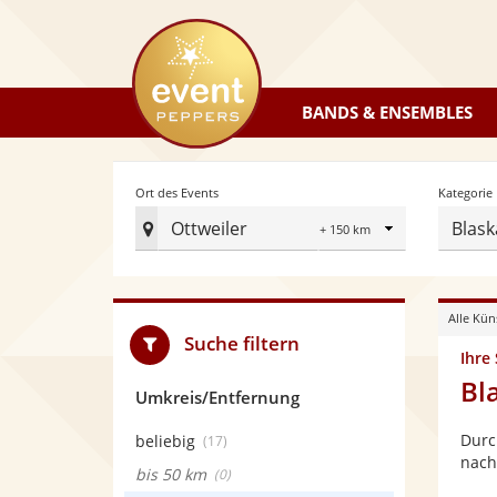
eventpeppers
BANDS & ENSEMBLES
Radius
Ort des Events
Kategorie
Ottweiler
Blask
Ort
des
Events
Alle Kün
festlegen
Suche filtern
Ihre
Bl
Umkreis/Entfernung
Durc
beliebig
(17)
nach
bis 50 km
(0)