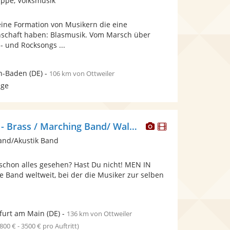
ppe, Volksmusik
stellt
Fotos
eine Formation von Musikern die eine
bereit.
schaft haben: Blasmusik. Vom Marsch über
p- und Rocksongs ...
n-Baden
(DE)
-
106 km von Ottweiler
age
Dieser
Dieser
BRASSBALLETT - Brass / Marching Band/ Walkact, Blaskapelle
Künstler
Künstler
and/Akustik Band
stellt
stellt
Fotos
Videos
 schon alles gesehen? Hast Du nicht! MEN IN
bereit.
bereit.
ge Band weltweit, bei der die Musiker zur selben
furt am Main
(DE)
-
136 km von Ottweiler
1800 € - 3500 € pro Auftritt)