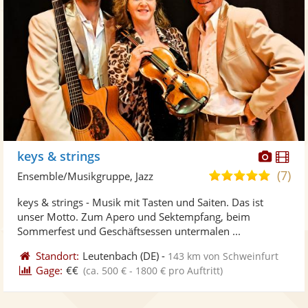
Diese
Di
keys & strings
Künst
Kü
(7)
5,0
Ensemble/Musikgruppe, Jazz
stellt
ste
von
keys & strings - Musik mit Tasten und Saiten. Das ist
Fotos
Vi
5
unser Motto. Zum Apero und Sektempfang, beim
bereit
ber
Sternen
Sommerfest und Geschäftsessen untermalen ...
Standort:
Leutenbach
(DE)
-
143 km von Schweinfurt
Gage:
€€
(ca. 500 € - 1800 € pro Auftritt)