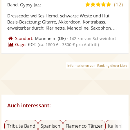
Künst
Kü
(12)
5,0
Band, Gypsy Jazz
stellt
ste
von
Dresscode: weißes Hemd, schwarze Weste und Hut.
Fotos
Vi
5
Basis-Besetzung: Gitarre, Akkordeon, Kontrabass.
bereit
ber
Sternen
erweiterbar durch: Klarinette, Mandoline, Saxophon, ...
Standort:
Mannheim
(DE)
-
142 km von Schweinfurt
Gage:
€€€
(ca. 1800 € - 3500 € pro Auftritt)
Informationen zum Ranking dieser Liste
Auch interessant:
Tribute Band
Spanisch
Flamenco Tänzer
Italienisc