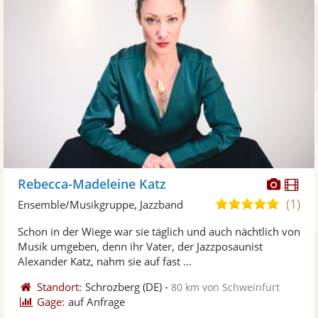
Diese
Di
Rebecca-Madeleine Katz
Künst
Kü
(1)
5,0
Ensemble/Musikgruppe, Jazzband
stellt
ste
von
Schon in der Wiege war sie täglich und auch nächtlich von
Fotos
Vi
5
Musik umgeben, denn ihr Vater, der Jazzposaunist
bereit
ber
Sternen
Alexander Katz, nahm sie auf fast ...
Standort:
Schrozberg
(DE)
-
80 km von Schweinfurt
Gage:
auf Anfrage