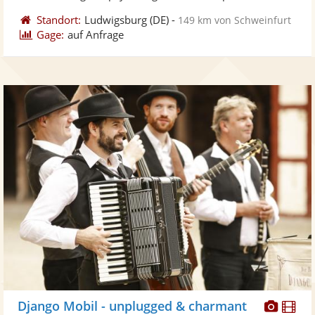
Standort:
Ludwigsburg
(DE)
-
149 km von Schweinfurt
Gage:
auf Anfrage
Diese
Di
Django Mobil - unplugged & charmant