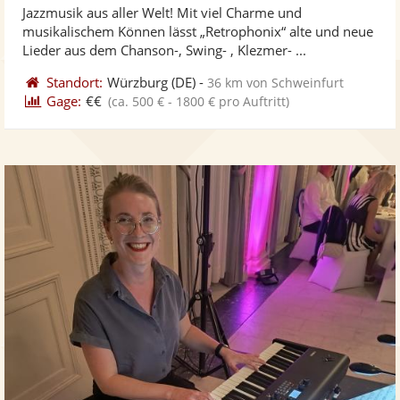
Jazzmusik aus aller Welt! Mit viel Charme und
Fotos
Vi
musikalischem Können lässt „Retrophonix“ alte und neue
bereit
ber
Lieder aus dem Chanson-, Swing- , Klezmer- ...
Standort:
Würzburg
(DE)
-
36 km von Schweinfurt
Gage:
€€
(ca. 500 € - 1800 € pro Auftritt)