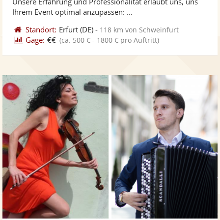
Unsere Erfahrung und Professionalität erlaubt uns, uns
bereit
ber
Sternen
Ihrem Event optimal anzupassen: ...
Standort:
Erfurt
(DE)
-
118 km von Schweinfurt
Gage:
€€
(ca. 500 € - 1800 € pro Auftritt)