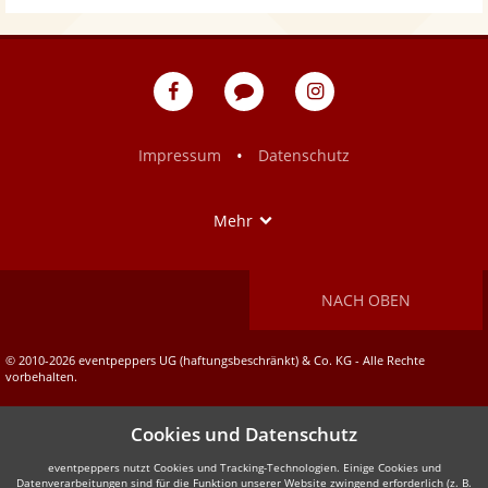
eventpeppers
Blog
eventpeppers
auf
auf
Facebook
Instagram
•
Impressum
Datenschutz
Show
Mehr
NACH OBEN
© 2010-2026 eventpeppers UG (haftungsbeschränkt) & Co. KG - Alle Rechte
vorbehalten.
Cookies und Datenschutz
eventpeppers nutzt Cookies und Tracking-Technologien. Einige Cookies und
Datenverarbeitungen sind für die Funktion unserer Website zwingend erforderlich (z. B.