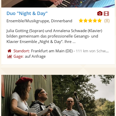
Diese
Di
Duo "Night & Day"
Künst
Kü
(8)
5,0
Ensemble/Musikgruppe, Dinnerband
stellt
ste
von
Julia Gotting (Sopran) und Annalena Schwade (Klavier)
Fotos
Vi
5
bilden gemeinsam das professionelle Gesangs- und
bereit
ber
Sternen
Klavier Ensemble „Night & Day“. Ihre ...
Standort:
Frankfurt am Main
(DE)
-
111 km von Schweinfurt
Gage:
auf Anfrage