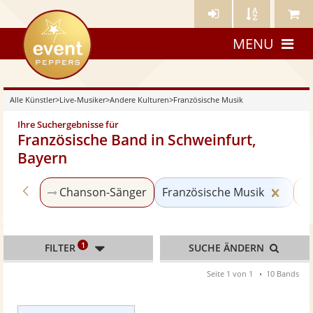
Künstler-
Künstler
Meine
eventpeppers
Login
A-
Künstle
MENU
Z
Alle Künstler
>
Live-Musiker
>
Andere Kulturen
>
Französische Musik
Ihre Suchergebnisse für
Französische Band in Schweinfurt,
Bayern
Zurück zu «Andere Kulturen»
Kateg
Chanson-Sänger
Französische Musik
La
1
FILTER
SUCHE ÄNDERN
Seite 1 von 1
10 Bands