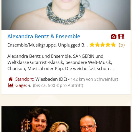
Diese
Di
Alexandra Bentz & Ensemble
Künst
Kü
(5)
4,9
Ensemble/Musikgruppe, Unplugged Band/Akustik Band
stellt
ste
von
Alexandra Bentz und Ensemble. SÄNGERIN und
Fotos
Vi
5
Weltklasse Gitarrist -Klassik, besondere Welt-Musik,
bereit
ber
Sternen
Chanson, Musical oder Pop. Die weiche fast schon ...
Standort:
Wiesbaden
(DE)
-
142 km von Schweinfurt
Gage:
€
(bis ca. 500 € pro Auftritt)