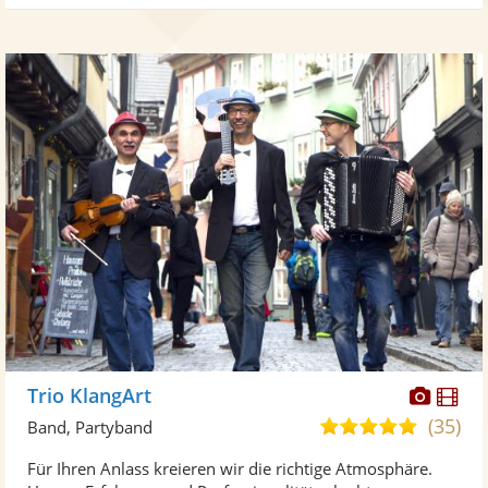
Diese
Di
Trio KlangArt
Künst
Kü
(35)
5,0
Band, Partyband
stellt
ste
von
Für Ihren Anlass kreieren wir die richtige Atmosphäre.
Fotos
Vi
5