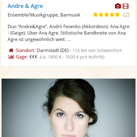
Diese
Di
Andre & Agre
Künst
Kü
(2)
4,9
Ensemble/Musikgruppe, Barmusik
stellt
ste
von
Duo “Andre&Agre”. Andrii Fesenko (Akkordeon). Ana Agre
Fotos
Vi
5
- (Geige). Über Ana Agre. Stilistische Bandbreite von Ana
bereit
ber
Sternen
Agre ist ungewöhnlich weit: ...
Standort:
Darmstadt
(DE)
-
115 km von Schweinfurt
Gage:
€€€
(ca. 1800 € - 3500 € pro Auftritt)