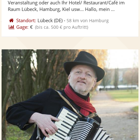
Veranstaltung oder auch Ihr Hotel/ Restaurant/Café im
bereit
ber
Sternen
Raum Lübeck, Hamburg, Kiel usw... Hallo, mein ...
Standort:
Lübeck
(DE)
-
58 km von Hamburg
Gage:
€
(bis ca. 500 € pro Auftritt)