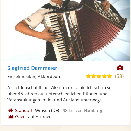
Di
Siegfried Dammeier
Kü
(53)
5,0
Einzelmusiker, Akkordeon
ste
von
Als leidenschaftlicher Akkordeonist bin ich schon seit
Fo
5
über 45 Jahren auf unterschiedlichen Bühnen und
ber
Sternen
Veranstaltungen im In- und Ausland unterwegs. ...
Standort:
Winsen
(DE)
-
98 km von Hamburg
Gage:
auf Anfrage