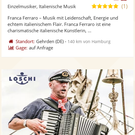
Künst
Kü
(1)
5,0
Einzelmusiker, Italienische Musik
stellt
ste
von
Franca Ferraro – Musik mit Leidenschaft, Energie und
Fotos
Vi
5
echtem italienischem Flair. Franca Ferraro ist eine
bereit
ber
Sternen
charismatische italienische Künstlerin, ...
Standort:
Gehrden
(DE)
-
140 km von Hamburg
Gage:
auf Anfrage