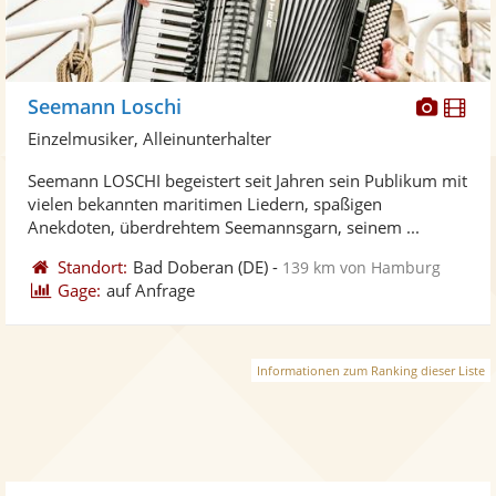
Diese
Di
Seemann Loschi
Künst
Kü
Einzelmusiker, Alleinunterhalter
stellt
ste
Seemann LOSCHI begeistert seit Jahren sein Publikum mit
Fotos
Vi
vielen bekannten maritimen Liedern, spaßigen
bereit
ber
Anekdoten, überdrehtem Seemannsgarn, seinem ...
Standort:
Bad Doberan
(DE)
-
139 km von Hamburg
Gage:
auf Anfrage
Informationen zum Ranking dieser Liste