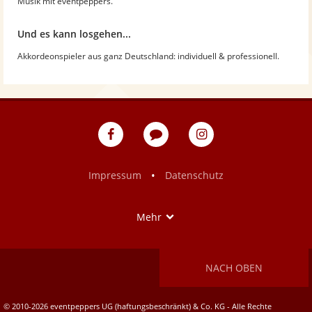
Musik mit eventpeppers.
Und es kann losgehen...
Akkordeonspieler aus ganz Deutschland: individuell & professionell.
eventpeppers
Blog
eventpeppers
auf
auf
Facebook
Instagram
•
Impressum
Datenschutz
Show
Mehr
NACH OBEN
© 2010-2026 eventpeppers UG (haftungsbeschränkt) & Co. KG - Alle Rechte