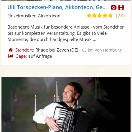
Diese
Di
Ulli Torspecken-Piano, Akkordeon, Gesang
Künst
Kü
(28)
4,9
Einzelmusiker, Akkordeon
stellt
ste
von
Besondere Musik für besondere Anlässe - vom Ständchen
Fotos
Vi
5
bis zur kompletten Veranstaltung. Es gibt so viele
bereit
ber
Sternen
Momente, die durch handgespielte Musik ...
Standort:
Rhade bei Zeven
(DE)
-
63 km von Hamburg
Gage:
auf Anfrage