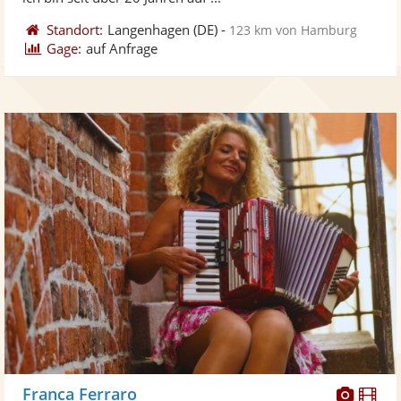
Standort:
Langenhagen
(DE)
-
123 km von Hamburg
Gage:
auf Anfrage
Diese
Di
Franca Ferraro