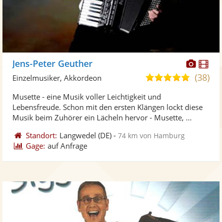
Diese
Di
Jens-Peter Geuther
Künst
Kü
(38)
4,9
Einzelmusiker, Akkordeon
stellt
ste
von
Musette - eine Musik voller Leichtigkeit und
Fotos
Vi
5
Lebensfreude. Schon mit den ersten Klängen lockt diese
bereit
ber
Sternen
Musik beim Zuhörer ein Lächeln hervor - Musette, ...
Standort:
Langwedel
(DE)
-
74 km von Hamburg
Gage:
auf Anfrage