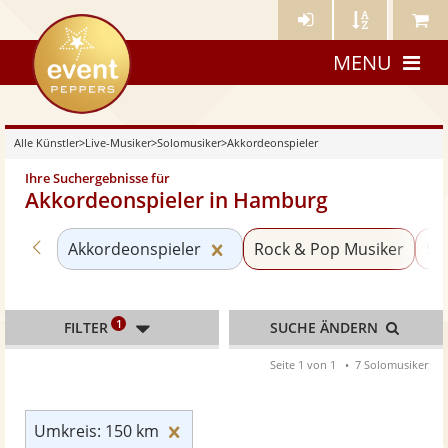
Künstler-
Künstler
Meine
eventpeppers
Login
A-
Künstle
MENU
Z
Alle Künstler
>
Live-Musiker
>
Solomusiker
>
Akkordeonspieler
Ihre Suchergebnisse für
Akkordeonspieler in Hamburg
Zurück zu «Solomusiker»
Kategorie «Akkordeonspieler
Akkordeonspieler
Rock & Pop Musiker
Sä
1
FILTER
SUCHE ÄNDERN
Seite 1 von 1
7 Solomusiker
Umkreis: 150 km zurücksetzen
Umkreis: 150 km