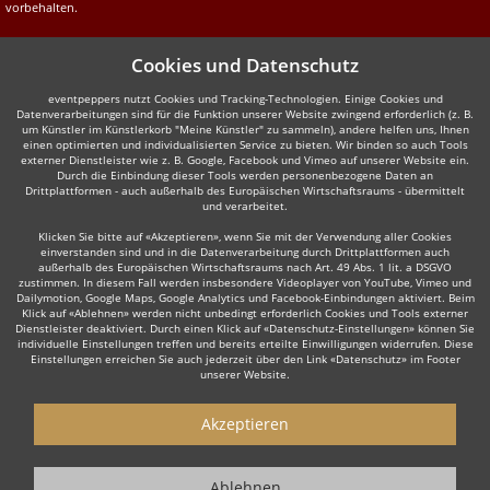
vorbehalten.
Cookies und Datenschutz
eventpeppers nutzt Cookies und Tracking-Technologien. Einige Cookies und
Datenverarbeitungen sind für die Funktion unserer Website zwingend erforderlich (z. B.
um Künstler im Künstlerkorb "Meine Künstler" zu sammeln), andere helfen uns, Ihnen
einen optimierten und individualisierten Service zu bieten. Wir binden so auch Tools
externer Dienstleister wie z. B. Google, Facebook und Vimeo auf unserer Website ein.
Durch die Einbindung dieser Tools werden personenbezogene Daten an
Drittplattformen - auch außerhalb des Europäischen Wirtschaftsraums - übermittelt
und verarbeitet.
Klicken Sie bitte auf «Akzeptieren», wenn Sie mit der Verwendung aller Cookies
einverstanden sind und in die Datenverarbeitung durch Drittplattformen auch
außerhalb des Europäischen Wirtschaftsraums nach Art. 49 Abs. 1 lit. a DSGVO
zustimmen. In diesem Fall werden insbesondere Videoplayer von YouTube, Vimeo und
Dailymotion, Google Maps, Google Analytics und Facebook-Einbindungen aktiviert. Beim
Klick auf «Ablehnen» werden nicht unbedingt erforderlich Cookies und Tools externer
Dienstleister deaktiviert. Durch einen Klick auf «Datenschutz-Einstellungen» können Sie
individuelle Einstellungen treffen und bereits erteilte Einwilligungen widerrufen. Diese
Einstellungen erreichen Sie auch jederzeit über den Link «Datenschutz» im Footer
unserer Website.
Akzeptieren
Ablehnen