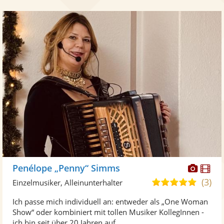
Diese
Di
Penélope „Penny“ Simms
Künst
Kü
(3)
5,0
Einzelmusiker, Alleinunterhalter
stellt
ste
von
Ich passe mich individuell an: entweder als „One Woman
Fotos
Vi
5
Show“ oder kombiniert mit tollen Musiker KollegInnen -
bereit
ber
Sternen
ich bin seit über 20 Jahren auf ...