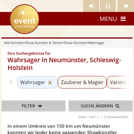
Künstler-
Künstler
Meine
eventpeppers
Login
A-
Künstle
MENU
Z
Alle Künstler
>
Show Künstler & Tänzer
>
Show Künstler
>
Wahrsager
Ihre Suchergebnisse für
Wahrsager in Neumünster, Schleswig-
Holstein
Zurück zu «Show Künstler»
Kategorie «Wahrsager» zurücksetz
Wahrsager
Zauberer & Magier
Varieté & 
FILTER
SUCHE ÄNDERN
Seite 1 von 1
2 Showkünstler
In einem Umkreis von 150 km um Neumünster
konnten wir leider keine passenden Showkünstler