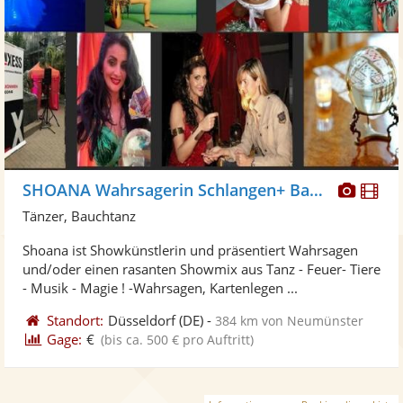
Diese
Di
SHOANA Wahrsagerin Schlangen+ Bauchtanz
Künst
Kü
Tänzer, Bauchtanz
stellt
ste
Shoana ist Showkünstlerin und präsentiert Wahrsagen
Fotos
Vi
und/oder einen rasanten Showmix aus Tanz - Feuer- Tiere
bereit
ber
- Musik - Magie ! -Wahrsagen, Kartenlegen ...
Standort:
Düsseldorf
(DE)
-
384 km von Neumünster
Gage:
€
(bis ca. 500 € pro Auftritt)