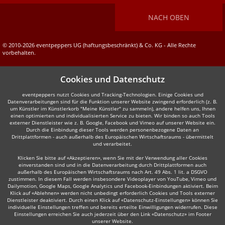
NACH OBEN
© 2010-2026 eventpeppers UG (haftungsbeschränkt) & Co. KG - Alle Rechte
vorbehalten.
Cookies und Datenschutz
eventpeppers nutzt Cookies und Tracking-Technologien. Einige Cookies und
Datenverarbeitungen sind für die Funktion unserer Website zwingend erforderlich (z. B.
um Künstler im Künstlerkorb "Meine Künstler" zu sammeln), andere helfen uns, Ihnen
einen optimierten und individualisierten Service zu bieten. Wir binden so auch Tools
externer Dienstleister wie z. B. Google, Facebook und Vimeo auf unserer Website ein.
Durch die Einbindung dieser Tools werden personenbezogene Daten an
Drittplattformen - auch außerhalb des Europäischen Wirtschaftsraums - übermittelt
und verarbeitet.
Klicken Sie bitte auf «Akzeptieren», wenn Sie mit der Verwendung aller Cookies
einverstanden sind und in die Datenverarbeitung durch Drittplattformen auch
außerhalb des Europäischen Wirtschaftsraums nach Art. 49 Abs. 1 lit. a DSGVO
zustimmen. In diesem Fall werden insbesondere Videoplayer von YouTube, Vimeo und
Dailymotion, Google Maps, Google Analytics und Facebook-Einbindungen aktiviert. Beim
Klick auf «Ablehnen» werden nicht unbedingt erforderlich Cookies und Tools externer
Dienstleister deaktiviert. Durch einen Klick auf «Datenschutz-Einstellungen» können Sie
individuelle Einstellungen treffen und bereits erteilte Einwilligungen widerrufen. Diese
Einstellungen erreichen Sie auch jederzeit über den Link «Datenschutz» im Footer
unserer Website.