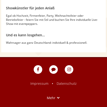
Showkünstler für jeden Anlaß
Egal ob Hochzeit, Firmenfeier, Party, Weihnachtsfeier oder
Betriebsfeier - feiern Sie mit Stil und buchen Sie Ihre individuelle Live-
Show mit eventpeppers.
Und es kann losgehen...
Wahrsager aus ganz Deutschland: individuell & professionell.
eventpeppers
Blog
eventpeppers
auf
auf
Facebook
Instagram
•
Impressum
Datenschutz
Show
Mehr