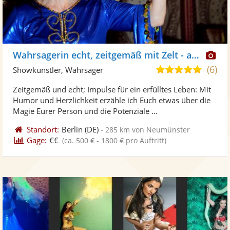
Di
Wahrsagerin echt, zeitgemäß mit Zelt - auch online
Kü
(6)
5,0
Showkünstler, Wahrsager
ste
von
Zeitgemäß und echt; Impulse für ein erfülltes Leben: Mit
Fo
5
Humor und Herzlichkeit erzähle ich Euch etwas über die
ber
Sternen
Magie Eurer Person und die Potenziale ...
Standort:
Berlin
(DE)
-
285 km von Neumünster
Gage:
€€
(ca. 500 € - 1800 € pro Auftritt)