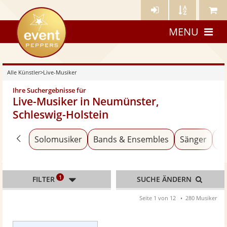
Künstler-
Künstler
Meine
eventpeppers
Login
A-
Künstle
MENU
Z
Alle Künstler
>
Live-Musiker
Ihre Suchergebnisse für
Live-Musiker in Neumünster,
Schleswig-Holstein
Zurück zu «Alle Künstler»
Solomusiker
Bands & Ensembles
Sänger
An
1
FILTER
SUCHE ÄNDERN
Seite 1 von 12
280 Musiker