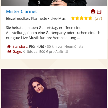
Diese
Di
Mister Clarinet
Künst
Kü
(27)
4,9
Einzelmusiker, Klarinette • Live-Musiker
stellt
ste
von
Sie heiraten, haben Geburtstag, eröffnen eine
Fotos
Vi
5
Ausstellung, feiern eine Gartenparty oder suchen einfach
bereit
ber
Sternen
nur gute Live Musik für Ihre Veranstaltung ...
Standort:
Plön
(DE)
-
30 km von Neumünster
Gage:
€
(bis ca. 500 € pro Auftritt)