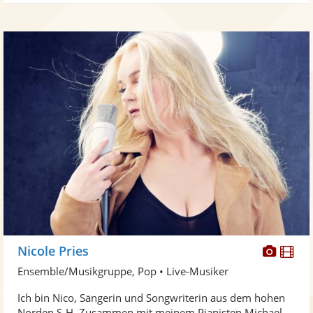
Diese
Di
Nicole Pries
Künst
Kü
Ensemble/Musikgruppe, Pop • Live-Musiker
stellt
ste
Ich bin Nico, Sängerin und Songwriterin aus dem hohen
Fotos
Vi
Norden S-H. Zusammen mit meinem Pianisten Michael