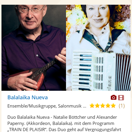
Diese
Di
Balalaika Nueva
Künst
Kü
(1)
5,0
Ensemble/Musikgruppe, Salonmusik • Live-Musiker
stellt
ste
von
Duo Balalaika Nueva - Natalie Böttcher und Alexander
Fotos
Vi
5
Paperny. (Akkordeon, Balalaika). mit dem Programm
bereit
ber
Sternen
„TRAIN DE PLAISIR“. Das Duo geht auf Vergnügungsfahrt