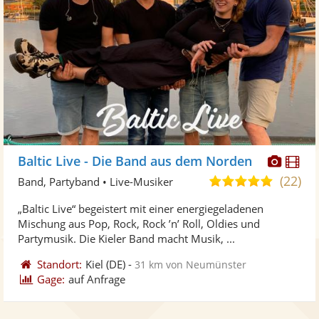
Diese
Di
Baltic Live - Die Band aus dem Norden
Künst
Kü
(22)
4,9
Band, Partyband • Live-Musiker
stellt
ste
von
„Baltic Live“ begeistert mit einer energiegeladenen
Fotos
Vi
5
Mischung aus Pop, Rock, Rock ’n’ Roll, Oldies und
bereit
ber
Sternen
Partymusik. Die Kieler Band macht Musik, ...
Standort:
Kiel
(DE)
-
31 km von Neumünster
Gage:
auf Anfrage