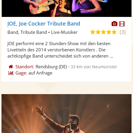
Diese
Di
JOE, Joe Cocker Tribute Band
Künst
Kü
(3)
5,0
Band, Tribute Band • Live-Musiker
stellt
ste
von
JOE performt eine 2 Stunden-Show mit den besten
Fotos
Vi
5
Livetiteln des 2014 verstorbenen Künstlers . Die
bereit
ber
Sternen
achtköpfige Band unterscheidet sich von anderen ...
Standort:
Rendsburg
(DE)
-
33 km von Neumünster
Gage:
auf Anfrage