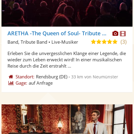
Diese
Di
ARETHA -The Queen of Soul- Tribute Band
Künst
Kü
(3)
4,9
Band, Tribute Band • Live-Musiker
stellt
ste
von
Erleben Sie die unvergesslichen Klänge einer Legende, die
Fotos
Vi
5
wieder zum Leben erweckt wird! In einer musikalischen
bereit
ber
Sternen
Reise durch die Zeit erstrahlt ...
Standort:
Rendsburg
(DE)
-
33 km von Neumünster
Gage:
auf Anfrage