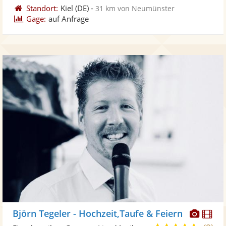
Standort:
Kiel
(DE)
-
31 km von Neumünster
Gage:
auf Anfrage
Diese
Di
Björn Tegeler - Hochzeit,Taufe & Feiern
Künst
Kü