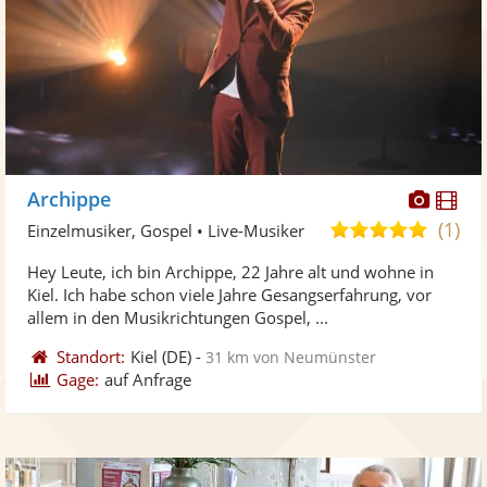
Diese
Di
Archippe
Künst
Kü
(1)
5,0
Einzelmusiker, Gospel • Live-Musiker
stellt
ste
von
Hey Leute, ich bin Archippe, 22 Jahre alt und wohne in
Fotos
Vi
5
Kiel. Ich habe schon viele Jahre Gesangserfahrung, vor
bereit
ber
Sternen
allem in den Musikrichtungen Gospel, ...
Standort:
Kiel
(DE)
-
31 km von Neumünster
Gage:
auf Anfrage