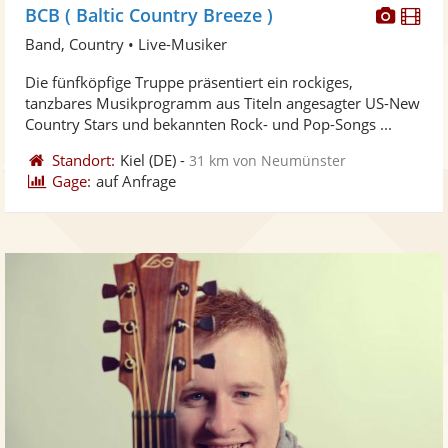
Diese
Di
BCB ( Baltic Country Breeze )
Künst
Kü
Band, Country • Live-Musiker
stellt
ste
Die fünfköpfige Truppe präsentiert ein rockiges,
Fotos
Vi
tanzbares Musikprogramm aus Titeln angesagter US-New
bereit
ber
Country Stars und bekannten Rock- und Pop-Songs ...
Standort:
Kiel
(DE)
-
31 km von Neumünster
Gage:
auf Anfrage