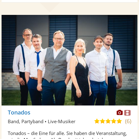
Diese
Di
Tonados
Künst
Kü
(6)
5,0
Band, Partyband • Live-Musiker
stellt
ste
von
Tonados – die Eine für alle. Sie haben die Veranstaltung,
Fotos
Vi
5