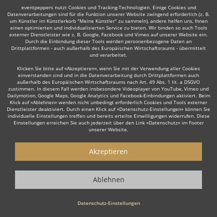
eventpeppers nutzt Cookies und Tracking-Technologien. Einige Cookies und
Datenverarbeitungen sind für die Funktion unserer Website zwingend erforderlich (z. B.
um Künstler im Künstlerkorb "Meine Künstler" zu sammeln), andere helfen uns, Ihnen
einen optimierten und individualisierten Service zu bieten. Wir binden so auch Tools
externer Dienstleister wie z. B. Google, Facebook und Vimeo auf unserer Website ein.
Durch die Einbindung dieser Tools werden personenbezogene Daten an
Drittplattformen - auch außerhalb des Europäischen Wirtschaftsraums - übermittelt
Manche dieser Live-Musiker bieten ihre Dienste auch in
und verarbeitet.
der Umgebung an, z. B. in
Winsen
,
Wedel
,
Itzehoe
,
Klicken Sie bitte auf «Akzeptieren», wenn Sie mit der Verwendung aller Cookies
Geesthacht
,
Henstedt-Ulzburg
,
Reinbek
,
Neu Wulmstorf
einverstanden sind und in die Datenverarbeitung durch Drittplattformen auch
oder
Quickborn
.
außerhalb des Europäischen Wirtschaftsraums nach Art. 49 Abs. 1 lit. a DSGVO
zustimmen. In diesem Fall werden insbesondere Videoplayer von YouTube, Vimeo und
Dailymotion, Google Maps, Google Analytics und Facebook-Einbindungen aktiviert. Beim
Klick auf «Ablehnen» werden nicht unbedingt erforderlich Cookies und Tools externer
Dienstleister deaktiviert. Durch einen Klick auf «Datenschutz-Einstellungen» können Sie
individuelle Einstellungen treffen und bereits erteilte Einwilligungen widerrufen. Diese
Einstellungen erreichen Sie auch jederzeit über den Link «Datenschutz» im Footer
unserer Website.
Akzeptieren
Live-Musiker gesucht?
Sie sind auf der Suche nach einem Live Musiker, der Ihr Event zu
Ablehnen
einem einzigartigen Erlebnis macht? Dann sind Sie hier genau
richtig! Ob stilvolle
Lounge Musik
zum Empfang, emotionale Live
Datenschutz-Einstellungen
Musik zur Hochzeit oder die energiegeladene Performance einer