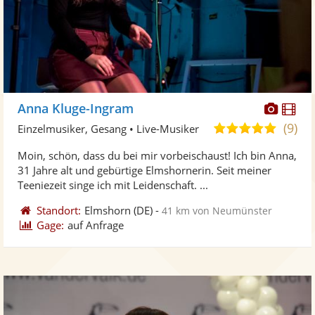
Diese
Di
Anna Kluge-Ingram
Künst
Kü
(9)
5,0
Einzelmusiker, Gesang • Live-Musiker
stellt
ste
von
Moin, schön, dass du bei mir vorbeischaust! Ich bin Anna,
Fotos
Vi
5
31 Jahre alt und gebürtige Elmshornerin. Seit meiner
bereit
ber
Sternen
Teeniezeit singe ich mit Leidenschaft. ...
Standort:
Elmshorn
(DE)
-
41 km von Neumünster
Gage:
auf Anfrage