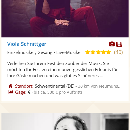
Diese
Di
Viola Schnittger
Künst
Kü
(40)
5,0
Einzelmusiker, Gesang • Live-Musiker
stellt
ste
von
Verleihen Sie Ihrem Fest den Zauber der Musik. Sie
Fotos
Vi
5
möchten Ihr Fest zu einem unvergesslichen Erlebnis für
bereit
ber
Sternen
Ihre Gäste machen und was gibt es Schöneres ...
Standort:
Schwentinental
(DE)
-
30 km von Neumünster
Gage:
€
(bis ca. 500 € pro Auftritt)