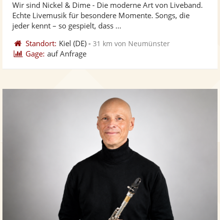
Wir sind Nickel & Dime - Die moderne Art von Liveband.
Fotos
Vi
Echte Livemusik für besondere Momente. Songs, die
bereit
ber
jeder kennt – so gespielt, dass ...
Standort:
Kiel
(DE)
-
31 km von Neumünster
Gage:
auf Anfrage