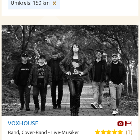
Umkreis: 150 km zurücksetzen
Umkreis: 150 km
Diese
Di
VOXHOUSE
Künst
Kü
(1)
5,0
Band, Cover-Band • Live-Musiker
stellt
ste
von