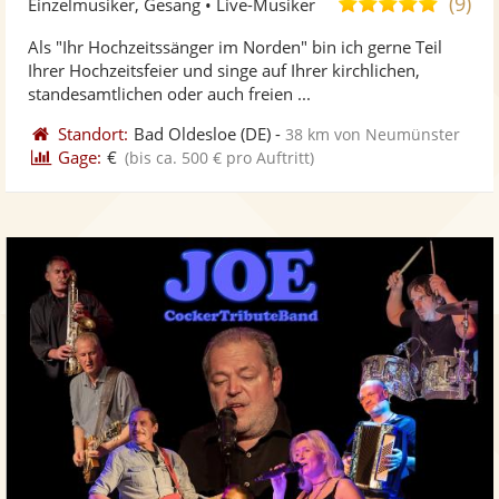
(9)
5,0
Einzelmusiker, Gesang • Live-Musiker
stellt
ste
von
Als "Ihr Hochzeitssänger im Norden" bin ich gerne Teil
Fotos
Vi
5
Ihrer Hochzeitsfeier und singe auf Ihrer kirchlichen,
bereit
ber
Sternen
standesamtlichen oder auch freien ...
Standort:
Bad Oldesloe
(DE)
-
38 km von Neumünster
Gage:
€
(bis ca. 500 € pro Auftritt)