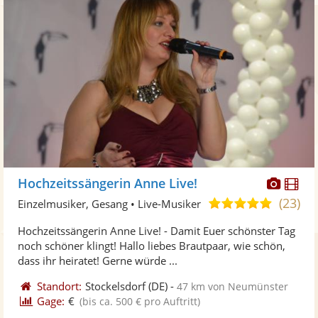
Diese
Di
Hochzeitssängerin Anne Live!
Künst
Kü
(23)
5,0
Einzelmusiker, Gesang • Live-Musiker
stellt
ste
von
Hochzeitssängerin Anne Live! - Damit Euer schönster Tag
Fotos
Vi
5
noch schöner klingt! Hallo liebes Brautpaar, wie schön,
bereit
ber
Sternen
dass ihr heiratet! Gerne würde ...
Standort:
Stockelsdorf
(DE)
-
47 km von Neumünster
Gage:
€
(bis ca. 500 € pro Auftritt)