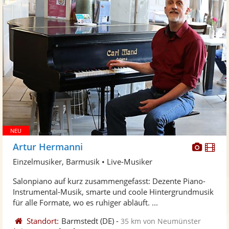
Diese
Di
Artur Hermanni
Künst
Kü
Einzelmusiker, Barmusik • Live-Musiker
stellt
ste
Salonpiano auf kurz zusammengefasst: Dezente Piano-
Fotos
Vi
Instrumental-Musik, smarte und coole Hintergrundmusik
bereit
ber
für alle Formate, wo es ruhiger abläuft. ...
Standort:
Barmstedt
(DE)
-
35 km von Neumünster