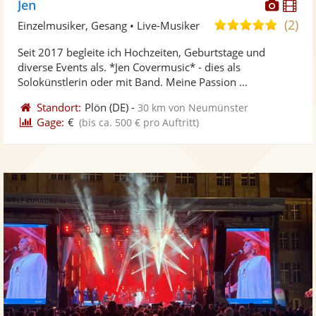
Diese
Di
Jen
Künst
Kü
(2)
5,0
Einzelmusiker, Gesang • Live-Musiker
stellt
ste
von
Seit 2017 begleite ich Hochzeiten, Geburtstage und
Fotos
Vi
5
diverse Events als. *Jen Covermusic* - dies als
bereit
ber
Sternen
Solokünstlerin oder mit Band. Meine Passion ...
Standort:
Plön
(DE)
-
30 km von Neumünster
Gage:
€
(bis ca. 500 € pro Auftritt)