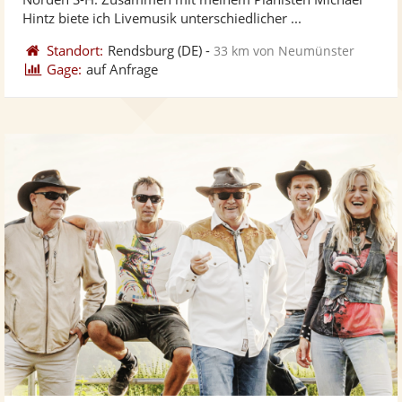
bereit
ber
Hintz biete ich Livemusik unterschiedlicher ...
Standort:
Rendsburg
(DE)
-
33 km von Neumünster
Gage:
auf Anfrage