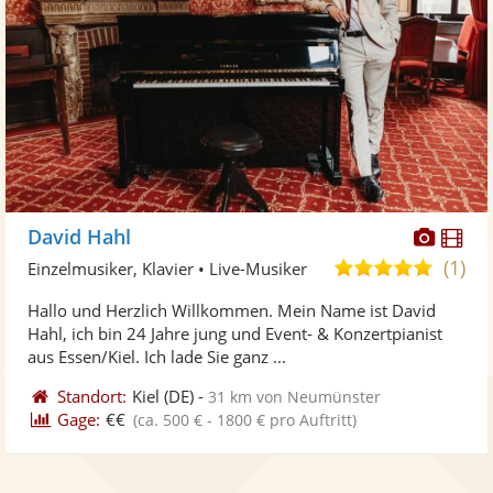
Diese
Di
David Hahl
Künst
Kü
(1)
5,0
Einzelmusiker, Klavier • Live-Musiker
stellt
ste
von
Hallo und Herzlich Willkommen. Mein Name ist David
Fotos
Vi
5
Hahl, ich bin 24 Jahre jung und Event- & Konzertpianist
bereit
ber
Sternen
aus Essen/Kiel. Ich lade Sie ganz ...
Standort:
Kiel
(DE)
-
31 km von Neumünster
Gage:
€€
(ca. 500 € - 1800 € pro Auftritt)