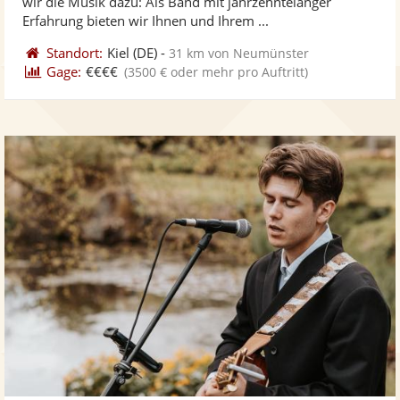
wir die Musik dazu: Als Band mit jahrzehntelanger
bereit
ber
Sternen
Erfahrung bieten wir Ihnen und Ihrem ...
Standort:
Kiel
(DE)
-
31 km von Neumünster
Gage:
€€€€
(3500 € oder mehr pro Auftritt)