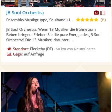
Diese
Di
JB Soul Orchestra
Künst
Kü
(6)
5,0
Ensemble/Musikgruppe, Soulband • Live-Musiker
stellt
ste
von
JB Soul Orchestra: Wenn 13 Musiker die Bühne zum
Fotos
Vi
5
Beben bringen. Erleben Sie die pure Energie des JB Soul
bereit
ber
Sternen
Orchestra! Die 13 Musiker, darunter ...
Standort:
Fleckeby
(DE)
-
50 km von Neumünster
Gage:
auf Anfrage