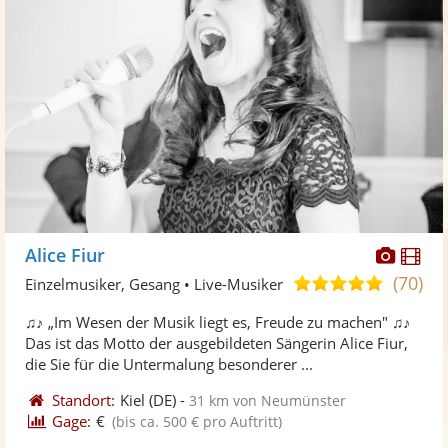
Diese
Di
Alice Fiur
Künst
Kü
(70)
5,0
Einzelmusiker, Gesang • Live-Musiker
stellt
ste
von
♫♪ „Im Wesen der Musik liegt es, Freude zu machen" ♫♪
Fotos
Vi
5
Das ist das Motto der ausgebildeten Sängerin Alice Fiur,
bereit
ber
Sternen
die Sie für die Untermalung besonderer ...
Standort:
Kiel
(DE)
-
31 km von Neumünster
Gage:
€
(bis ca. 500 € pro Auftritt)