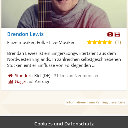
Diese
Di
Brendon Lewis
Künst
Kü
(1)
5,0
Einzelmusiker, Folk • Live-Musiker
stellt
ste
von
Brendan Lewes ist ein Singer/Songwritertalent aus dem
Fotos
Vi
5
Nordwesten Englands. In zahlreichen selbstgeschriebenen
bereit
ber
Sternen
Stücken eint er Einflüsse von Folklegenden ...
Standort:
Kiel
(DE)
-
31 km von Neumünster
Gage:
auf Anfrage
Informationen zum Ranking dieser Liste
Weiter
Cookies und Datenschutz