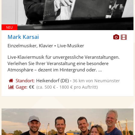
Diese
Di
Mark Karsai
Künst
Kü
Einzelmusiker, Klavier • Live-Musiker
stellt
ste
Live-Klaviermusik für unvergessliche Veranstaltungen.
Fotos
Vi
Verleihen Sie Ihrer Veranstaltung eine besondere
bereit
ber
Atmosphäre – dezent im Hintergrund oder. ...
Standort:
Heikendorf
(DE)
-
36 km von Neumünster
Gage:
€€
(ca. 500 € - 1800 € pro Auftritt)