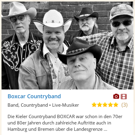
Diese
Di
Boxcar Countryband
Künst
Kü
(3)
5,0
Band, Countryband • Live-Musiker
stellt
ste
von
Die Kieler Countryband BOXCAR war schon in den 70er
Fotos
Vi
5
und 80er Jahren durch zahlreiche Auftritte auch in
bereit
ber
Sternen
Hamburg und Bremen über die Landesgrenze ...