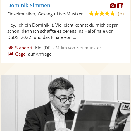
Diese
Di
Dominik Simmen
Künst
Kü
(6)
5,0
Einzelmusiker, Gesang • Live-Musiker
stellt
ste
von
Hey, ich bin Dominik :). Vielleicht kennst du mich sogar
Fotos
Vi
5
schon, denn ich schaffte es bereits ins Halbfinale von
bereit
ber
Sternen
DSDS (2022) und das Finale von ...
Standort:
Kiel
(DE)
-
31 km von Neumünster
Gage:
auf Anfrage