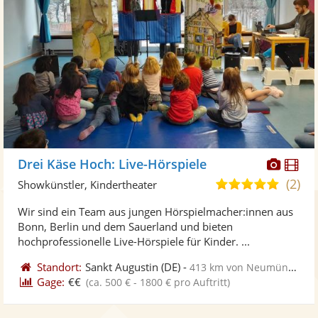
Diese
Di
Drei Käse Hoch: Live-Hörspiele
Künst
Kü
(2)
5,0
Showkünstler, Kindertheater
stellt
ste
von
Wir sind ein Team aus jungen Hörspielmacher:innen aus
Fotos
Vi
5
Bonn, Berlin und dem Sauerland und bieten
bereit
ber
Sternen
hochprofessionelle Live-Hörspiele für Kinder. ...
Standort:
Sankt Augustin
(DE)
-
413 km von Neumünster
Gage:
€€
(ca. 500 € - 1800 € pro Auftritt)