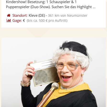
Kindershow! Besetzung: 1 Schauspieler & 1
bereit
ber
Sternen
Puppenspieler (Duo-Show). Suchen Sie das Highlight ...
Standort:
Kleve
(DE)
-
361 km von Neumünster
Gage:
€
(bis ca. 500 € pro Auftritt)