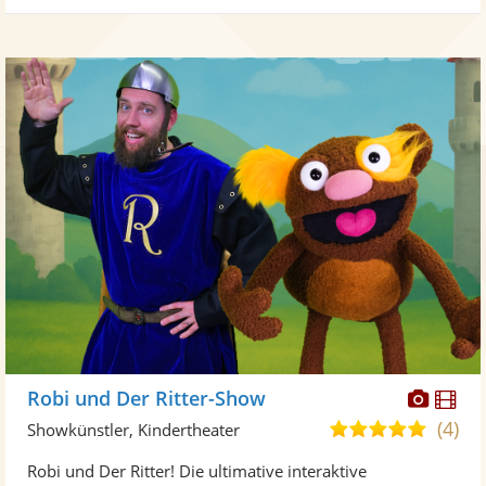
Diese
Di
Robi und Der Ritter-Show
Künst
Kü
(4)
5,0
Showkünstler, Kindertheater
stellt
ste
von
Robi und Der Ritter! Die ultimative interaktive
Fotos
Vi
5