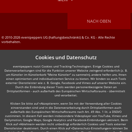
NACH OBEN
© 2010-2026 eventpeppers UG (haftungsbeschränkt) & Co. KG - Alle Rechte
vorbehalten.
Cookies und Datenschutz
eventpeppers nutzt Cookies und Tracking-Technologien. Einige Cookies und
Datenverarbeitungen sind für die Funktion unserer Website zwingend erforderlich (z. B.
um Künstler im Künstlerkorb "Meine Künstler" zu sammeln), andere helfen uns, Ihnen
einen optimierten und individualisierten Service zu bieten. Wir binden so auch Tools
externer Dienstleister wie z. B. Google, Facebook und Vimeo auf unserer Website ein.
Durch die Einbindung dieser Tools werden personenbezogene Daten an
Drittplattformen - auch außerhalb des Europäischen Wirtschaftsraums - übermittelt
und verarbeitet.
Klicken Sie bitte auf «Akzeptieren», wenn Sie mit der Verwendung aller Cookies
einverstanden sind und in die Datenverarbeitung durch Drittplattformen auch
außerhalb des Europäischen Wirtschaftsraums nach Art. 49 Abs. 1 lit. a DSGVO
zustimmen. In diesem Fall werden insbesondere Videoplayer von YouTube, Vimeo und
Dailymotion, Google Maps, Google Analytics und Facebook-Einbindungen aktiviert. Beim
Klick auf «Ablehnen» werden nicht unbedingt erforderlich Cookies und Tools externer
Dienstleister deaktiviert. Durch einen Klick auf «Datenschutz-Einstellungen» können Sie