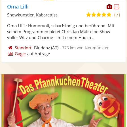
Diese
Di
Oma Lilli
Künst
Kü
(7)
5,0
Showkünstler, Kabarettist
stellt
ste
von
Oma Lilli : Humorvoll, scharfsinnig und berührend. Mit
Fotos
Vi
5
seinem Programmen bietet Christian Mair eine Show
bereit
ber
Sternen
voller Witz und Charme – mit einem Hauch ...
Standort:
Bludenz
(AT)
-
775 km von Neumünster
Gage:
auf Anfrage