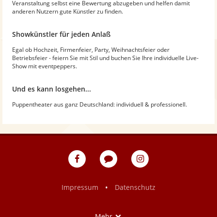
Veranstaltung selbst eine Bewertung abzugeben und helfen damit
anderen Nutzern gute Künstler zu finden.
Showkünstler für jeden Anlaß
Egal ob Hochzeit, Firmenfeier, Party, Weihnachtsfeier oder
Betriebsfeier - feiern Sie mit Stil und buchen Sie Ihre individuelle Live-
Show mit eventpeppers.
Und es kann losgehen...
Puppentheater aus ganz Deutschland: individuell & professionell.
eventpeppers
Blog
eventpeppers
auf
auf
Facebook
Instagram
•
Impressum
Datenschutz
Show
Mehr