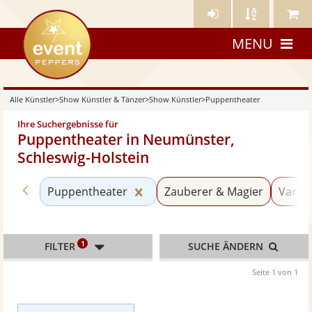
Künstler-
Künstler
Meine
eventpeppers
Login
A-
Künstle
MENU
Z
Alle Künstler
>
Show Künstler & Tänzer
>
Show Künstler
>
Puppentheater
Ihre Suchergebnisse für
Puppentheater in Neumünster,
Schleswig-Holstein
Zurück zu «Show Künstler»
Kategorie «Puppentheater» zu
Puppentheater
Zauberer & Magier
Variet
1
FILTER
SUCHE ÄNDERN
Seite 1 von 1