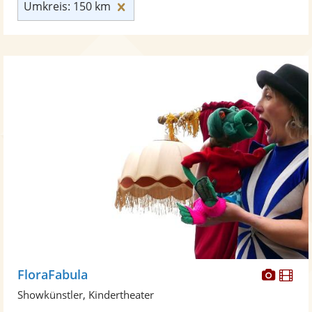
Umkreis: 150 km zurücksetzen
Umkreis: 150 km
Diese
Di
FloraFabula
Künst
Kü
Showkünstler, Kindertheater
stellt
ste