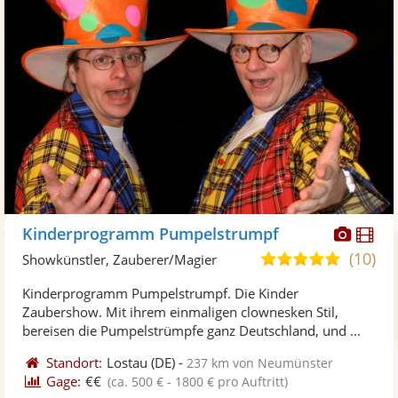
Diese
Di
Kinderprogramm Pumpelstrumpf
Künst
Kü
(10)
4,9
Showkünstler, Zauberer/Magier
stellt
ste
von
Kinderprogramm Pumpelstrumpf. Die Kinder
Fotos
Vi
5
Zaubershow. Mit ihrem einmaligen clownesken Stil,
bereit
ber
Sternen
bereisen die Pumpelstrümpfe ganz Deutschland, und ...
Standort:
Lostau
(DE)
-
237 km von Neumünster
Gage:
€€
(ca. 500 € - 1800 € pro Auftritt)