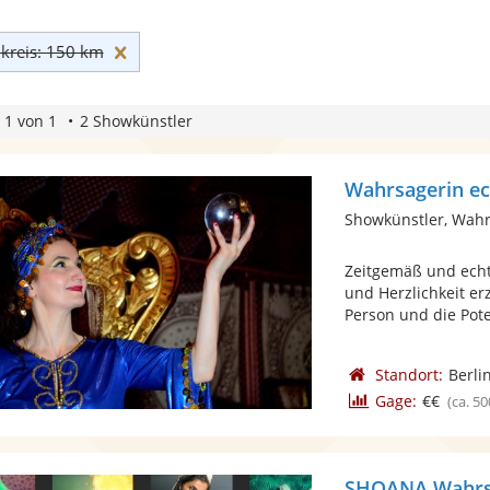
Umkreis: 150 km zurücksetzen
reis: 150 km
 1 von 1
2 Showkünstler
Showkünstler, Wah
Zeitgemäß und echt;
und Herzlichkeit er
Person und die Poten
Standort:
Berli
Gage:
€€
(ca. 50
SHOANA Wahrsa