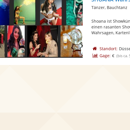
Tänzer, Bauchtanz
Shoana ist Showkün
einen rasanten Show
Wahrsagen, Kartenle
Standort:
Düsse
Gage:
€
(bis ca.