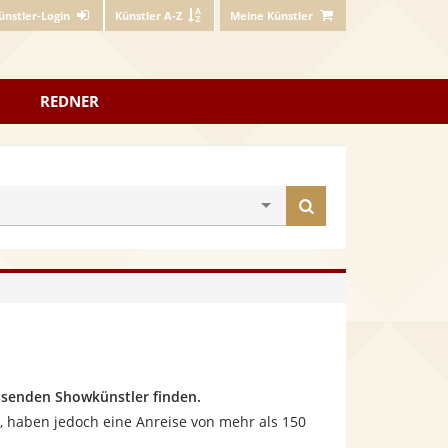
ünstler-Login
Künstler A-Z
Meine Künstler
REDNER
Künstler
finden
ssenden Showkünstler finden.
, haben jedoch eine Anreise von mehr als 150