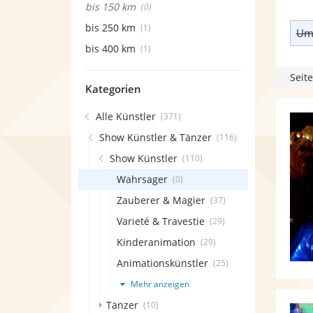
bis 150 km
(0)
bis 250 km
(1)
Umk
bis 400 km
(1)
Seite
Kategorien
Alle Künstler
(371)
Show Künstler & Tänzer
(116)
Show Künstler
(110)
Wahrsager
(0)
Zauberer & Magier
(37)
Varieté & Travestie
(29)
Kinderanimation
(29)
Animationskünstler
(25)
Mehr anzeigen
Tänzer
(10)