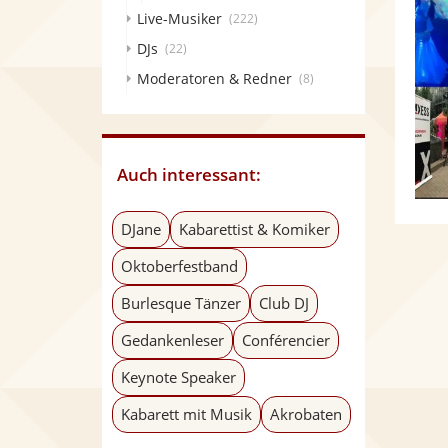
Live-Musiker
(222)
DJs
(22)
Moderatoren & Redner
(8)
Auch interessant:
DJane
Kabarettist & Komiker
Oktoberfestband
Burlesque Tänzer
Club DJ
Gedankenleser
Conférencier
Keynote Speaker
Kabarett mit Musik
Akrobaten