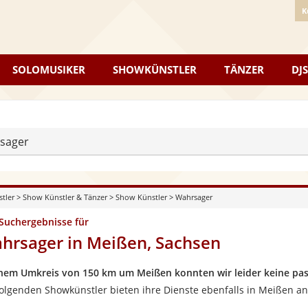
K
SOLOMUSIKER
SHOWKÜNSTLER
TÄNZER
DJS
sager
stler
>
Show Künstler & Tänzer
>
Show Künstler
>
Wahrsager
 Suchergebnisse für
hrsager in Meißen, Sachsen
inem Umkreis von 150 km um Meißen konnten wir leider keine pa
folgenden Showkünstler bieten ihre Dienste ebenfalls in Meißen an