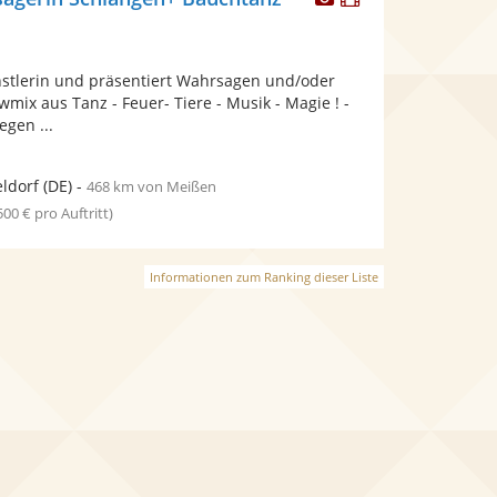
Künstler
Künstler
stellt
stellt
Fotos
Videos
stlerin und präsentiert Wahrsagen und/oder
bereit.
bereit.
mix aus Tanz - Feuer- Tiere - Musik - Magie ! -
gen ...
ldorf
(DE)
-
468 km von Meißen
 500 € pro Auftritt)
Informationen zum Ranking dieser Liste