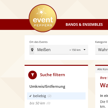
eventpeppers
BANDS & ENSEMBLES
Radius
Ort des Events
Kategorie
Meißen
Wahr
Ort
des
Events
Alle Kün
festlegen
Suche filtern
Ihre
Wa
Umkreis/Entfernung
In e
beliebig
(2)
Die 
bis 50 km
(0)
km.