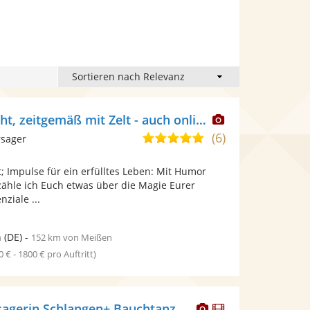
Dieser
Wahrsagerin echt, zeitgemäß mit Zelt - auch online
Künstler
(6)
5,0
rsager
stellt
von
Fotos
 Impulse für ein erfülltes Leben: Mit Humor
5
bereit.
zähle ich Euch etwas über die Magie Eurer
Sternen
ziale ...
n
(DE)
-
152 km von Meißen
0 € - 1800 € pro Auftritt)
Dieser
Dieser
gerin Schlangen+ Bauchtanz