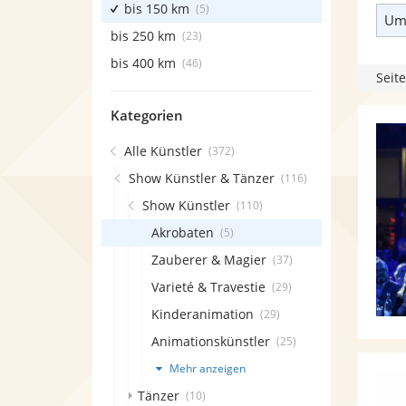
bis 150 km
(5)
Umk
bis 250 km
(23)
bis 400 km
(46)
Seite
Kategorien
Alle Künstler
(372)
Show Künstler & Tänzer
(116)
Show Künstler
(110)
Akrobaten
(5)
Zauberer & Magier
(37)
Varieté & Travestie
(29)
Kinderanimation
(29)
Animationskünstler
(25)
Mehr anzeigen
Tänzer
(10)