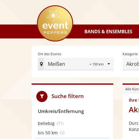
eventpeppers
BANDS & ENSEMBLES
Radius
Ort des Events
Kategorie
Meißen
Akro
Ort
des
Events
Alle Kün
festlegen
Suche filtern
Ihre
Ak
Umkreis/Entfernung
Durc
beliebig
(71)
Konz
bis 50 km
(2)