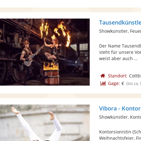
Tausendkünstl
Showkünstler, Feue
Der Name Tausendkü
steht für unsere Vo
weist aber auch ...
Standort:
Cottb
Gage:
€
(bis ca.
Vibora - Kontor
Showkünstler, Kon
Kontorsionistin (Sc
Weihnachtsfeier, F