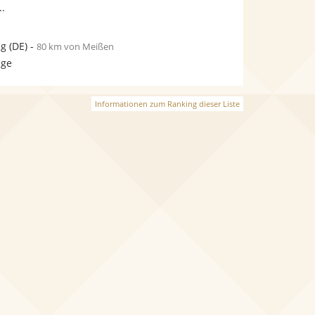
..
ig
(DE)
-
80 km von Meißen
age
Informationen zum Ranking dieser Liste