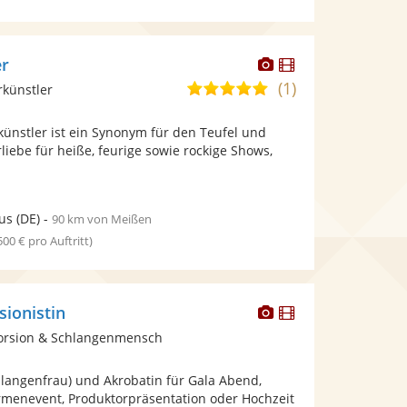
Dieser
Dieser
er
Künstler
Künstler
(1)
5,0
rkünstler
stellt
stellt
von
Fotos
Videos
nstler ist ein Synonym für den Teufel und
5
bereit.
bereit.
rliebe für heiße, feurige sowie rockige Shows,
Sternen
us
(DE)
-
90 km von Meißen
 500 € pro Auftritt)
Dieser
Dieser
sionistin
Künstler
Künstler
torsion & Schlangenmensch
stellt
stellt
Fotos
Videos
hlangenfrau) und Akrobatin für Gala Abend,
bereit.
bereit.
irmenevent, Produktorpräsentation oder Hochzeit