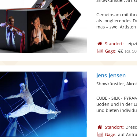
Showkünstler, Artist
Gemeinsam mit ihre
als jonglierendes D
mas – zwei Artisten 
Standort:
Leipz
Gage:
€€
(ca. 50
Jens Jensen
Showkünstler, Akro
CUBE - SILK - PYRA
Boden und in der Lu
und bieten individue
Standort:
Dres
Gage:
auf Anfr