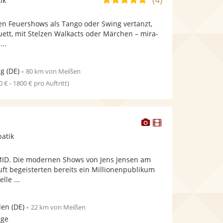
ik
stellt
stellt
von
Fotos
Videos
n Feuershows als Tango oder Swing vertanzt,
5
bereit.
bereit.
uett, mit Stelzen Walkacts oder Märchen – mira-
Sternen
...
ig
(DE)
-
80 km von Meißen
0 € - 1800 € pro Auftritt)
Dieser
Dieser
Künstler
Künstler
batik
stellt
stellt
Fotos
Videos
MID. Die modernen Shows von Jens Jensen am
bereit.
bereit.
ft begeisterten bereits ein Millionenpublikum
lle ...
den
(DE)
-
22 km von Meißen
age