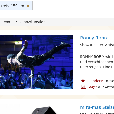
Umkreis: 150 km zurücksetzen
reis: 150 km
 1 von 1
5 Showkünstler
Ronny Robix
Showkünstler, Artist
RONNY ROBIX wird S
und verschiedenen 
überzeugen. Eine Ha
Standort:
Dres
Gage:
auf Anfr
mira-mas Stel