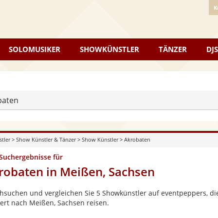
K
SOLOMUSIKER
SHOWKÜNSTLER
TÄNZER
DJS
baten
stler
>
Show Künstler & Tänzer
>
Show Künstler
>
Akrobaten
 Suchergebnisse für
robaten in Meißen, Sachsen
hsuchen und vergleichen Sie 5 Showkünstler auf eventpeppers, die
ert nach Meißen, Sachsen reisen.