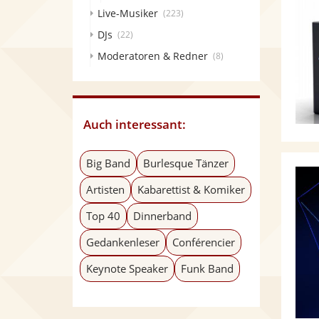
Live-Musiker
(223)
DJs
(22)
Moderatoren & Redner
(8)
Auch interessant:
Big Band
Burlesque Tänzer
Artisten
Kabarettist & Komiker
Top 40
Dinnerband
Gedankenleser
Conférencier
Keynote Speaker
Funk Band