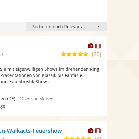
Dieser
Dieser
Künstler
Künstler
(20)
4,9
ik
stellt
stellt
von
Fotos
Videos
ie mit eigenwilligen Shows im drehenden Ring
5
bereit.
bereit.
Präsentationen von Klassik bis Fantasie
Sternen
nd-Equilibristik-Show ...
den
(DE)
-
22 km von Meißen
age
Dieser
Dieser
zen-Walkacts-Feuershow
Künstler
Künstler
(4)
5,0