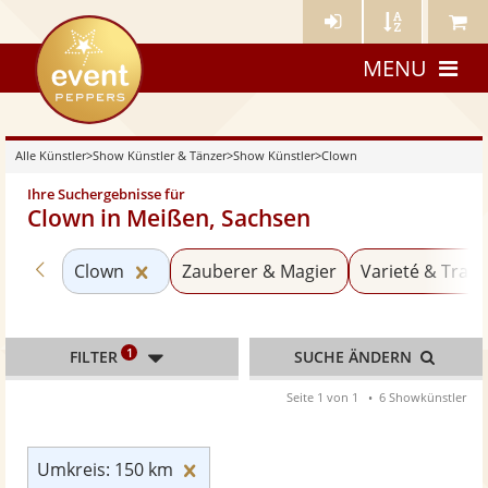
Künstler-
Künstler
Meine
eventpeppers
Login
A-
Künstle
MENU
Z
Alle Künstler
>
Show Künstler & Tänzer
>
Show Künstler
>
Clown
Ihre Suchergebnisse für
Clown in Meißen, Sachsen
Zurück zu «Show Künstler»
Kategorie «Clown» zurücksetzen
Clown
Zauberer & Magier
Varieté & Trave
1
FILTER
SUCHE ÄNDERN
Seite 1 von 1
6 Showkünstler
Umkreis: 150 km zurücksetzen
Umkreis: 150 km