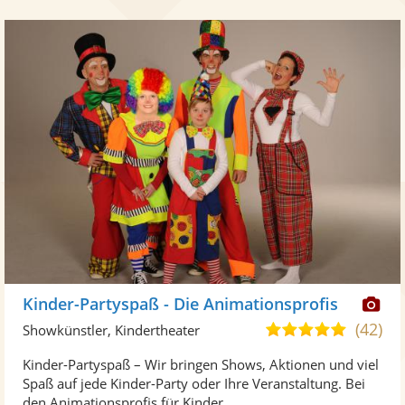
Di
Kinder-Partyspaß - Die Animationsprofis
Kü
(42)
5,0
Showkünstler, Kindertheater
ste
von
Kinder-Partyspaß – Wir bringen Shows, Aktionen und viel
Fo
5
Spaß auf jede Kinder-Party oder Ihre Veranstaltung. Bei
ber
Sternen
den Animationsprofis für Kinder ...