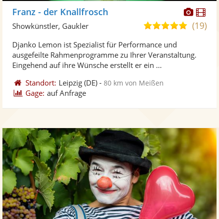
Diese
Di
Franz - der Knallfrosch
Künst
Kü
(19)
5,0
Showkünstler, Gaukler
stellt
ste
von
Djanko Lemon ist Spezialist für Performance und
Fotos
Vi
5
ausgefeilte Rahmenprogramme zu Ihrer Veranstaltung.
bereit
ber
Sternen
Eingehend auf ihre Wünsche erstellt er ein ...
Standort:
Leipzig
(DE)
-
80 km von Meißen
Gage:
auf Anfrage