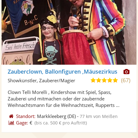
Di
Zauberclown, Ballonfiguren ,Mäusezirkus
Kü
(67)
4,8
Showkünstler, Zauberer/Magier
ste
von
Clown Telli Morelli , Kindershow mit Spiel, Spass,
Fo
5
Zauberei und mitmachen oder der zaubernde
ber
Sternen
Weihnachtsmann für die Weihnachtszeit, Rupperts ...
Standort:
Markkleeberg
(DE)
-
77 km von Meißen
Gage:
€
(bis ca. 500 € pro Auftritt)