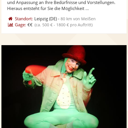
und Anpassung an Ihre Bedürfnisse und Vorstellungen.
bereit
ber
Sternen
Hieraus entsteht für Sie die Möglichkeit ...
Standort:
Leipzig
(DE)
-
80 km von Meißen
Gage:
€€
(ca. 500 € - 1800 € pro Auftritt)