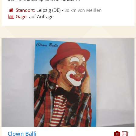
Standort:
Leipzig
(DE)
-
80 km von Meißen
Gage:
auf Anfrage
Diese
Di
Clown Balli