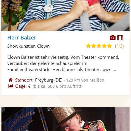
Diese
Di
Herr Balzer
Künst
Kü
(10)
5,0
Showkünstler, Clown
stellt
ste
von
Clown Balzer ist sehr vielseitig. Vom Theater kommend,
Fotos
Vi
5
verzaubert der gelernte Schauspieler im
bereit
ber
Sternen
Familientheaterstück "Herzblume" als Theaterclown ...
Standort:
Freyburg
(DE)
-
120 km von Meißen
Gage:
€
(bis ca. 500 € pro Auftritt)