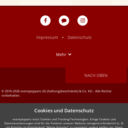
eventpeppers
Blog
eventpeppers
auf
auf
Facebook
Instagram
•
Impressum
Datenschutz
Show
Mehr
NACH OBEN
© 2010-2026 eventpeppers UG (haftungsbeschränkt) & Co. KG - Alle Rechte
vorbehalten.
Cookies und Datenschutz
eventpeppers nutzt Cookies und Tracking-Technologien. Einige Cookies und
Datenverarbeitungen sind für die Funktion unserer Website zwingend erforderlich (z. B.
um Künstler im Künstlerkorb "Meine Künstler" zu sammeln), andere helfen uns, Ihnen