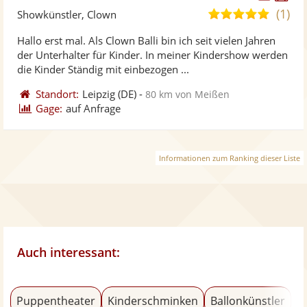
Künst
Kü
(1)
5,0
Showkünstler, Clown
stellt
ste
von
Hallo erst mal. Als Clown Balli bin ich seit vielen Jahren
Fotos
Vi
5
der Unterhalter für Kinder. In meiner Kindershow werden
bereit
ber
Sternen
die Kinder Ständig mit einbezogen ...
Standort:
Leipzig
(DE)
-
80 km von Meißen
Gage:
auf Anfrage
Informationen zum Ranking dieser Liste
Auch interessant:
Puppentheater
Kinderschminken
Ballonkünstler
M