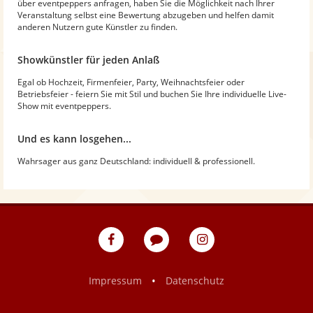
über eventpeppers anfragen, haben Sie die Möglichkeit nach Ihrer
Veranstaltung selbst eine Bewertung abzugeben und helfen damit
anderen Nutzern gute Künstler zu finden.
Showkünstler für jeden Anlaß
Egal ob Hochzeit, Firmenfeier, Party, Weihnachtsfeier oder
Betriebsfeier - feiern Sie mit Stil und buchen Sie Ihre individuelle Live-
Show mit eventpeppers.
Und es kann losgehen...
Wahrsager aus ganz Deutschland: individuell & professionell.
eventpeppers
Blog
eventpeppers
auf
auf
Facebook
Instagram
•
Impressum
Datenschutz