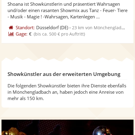
Shoana ist Showkünstlerin und präsentiert Wahrsagen
Fotos
Vi
und/oder einen rasanten Showmix aus Tanz - Feuer- Tiere
bereit
ber
- Musik - Magie ! -Wahrsagen, Kartenlegen ...
Standort:
Düsseldorf
(DE)
-
23 km von Mönchengladbach
Gage:
€
(bis ca. 500 € pro Auftritt)
Showkünstler aus der erweiterten Umgebung
Die folgenden Showkünstler bieten ihre Dienste ebenfalls
in Mönchengladbach an, haben jedoch eine Anreise von
mehr als 150 km.