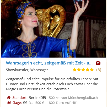
Di
Wahrsagerin echt, zeitgemäß mit Zelt - auch online
Kü
(6)
5,0
Showkünstler, Wahrsager
ste
von
Zeitgemäß und echt; Impulse für ein erfülltes Leben: Mit
Fo
5
Humor und Herzlichkeit erzähle ich Euch etwas über die
ber
Sternen
Magie Eurer Person und die Potenziale ...
Standort:
Berlin
(DE)
-
500 km von Mönchengladbach
Gage:
€€
(ca. 500 € - 1800 € pro Auftritt)