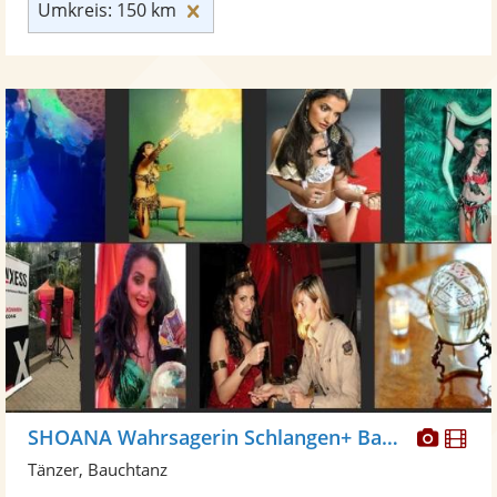
Umkreis: 150 km zurücksetzen
Umkreis: 150 km
Diese
Di
SHOANA Wahrsagerin Schlangen+ Bauchtanz
Künst
Kü
Tänzer, Bauchtanz
stellt
ste