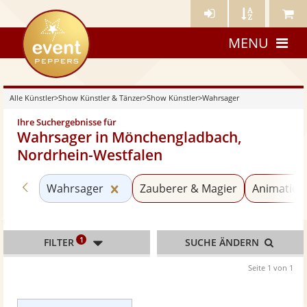
Künstler-
Künstler
Meine
eventpeppers
Login
A-
Künstle
MENU
Z
Alle Künstler
>
Show Künstler & Tänzer
>
Show Künstler
>
Wahrsager
Ihre Suchergebnisse für
Wahrsager in Mönchengladbach,
Nordrhein-Westfalen
Zurück zu «Show Künstler»
Kategorie «Wahrsager» zurücksetz
Wahrsager
Zauberer & Magier
Animation
1
FILTER
SUCHE ÄNDERN
Seite 1 von 1