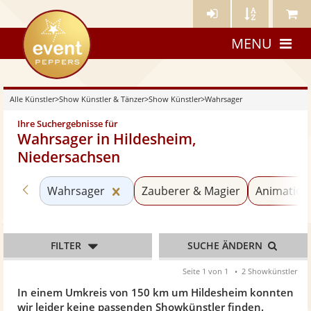
Künstler-
Künstler
Meine
eventpeppers
Login
A-
Künstle
MENU
Z
Alle Künstler
>
Show Künstler & Tänzer
>
Show Künstler
>
Wahrsager
Ihre Suchergebnisse für
Wahrsager in Hildesheim,
Niedersachsen
Zurück zu «Show Künstler»
Kategorie «Wahrsager» zurücksetz
Wahrsager
Zauberer & Magier
Animation
FILTER
SUCHE ÄNDERN
Seite 1 von 1
2 Showkünstler
In einem Umkreis von 150 km um Hildesheim konnten
wir leider keine passenden Showkünstler finden.