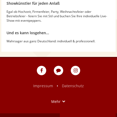
Showkünstler für jeden Anlaß
Egal ob Hochzeit, Firmenfeier, Party, Weihnachtsfeier oder
Betriebsfeier - feiern Sie mit Stil und buchen Sie Ihre individuelle Live-
Show mit eventpeppers.
Und es kann losgehen...
Wahrsager aus ganz Deutschland: individuell & professionell.
eventpeppers
Blog
eventpeppers
auf
auf
Facebook
Instagram
•
Impressum
Datenschutz
Show
Mehr