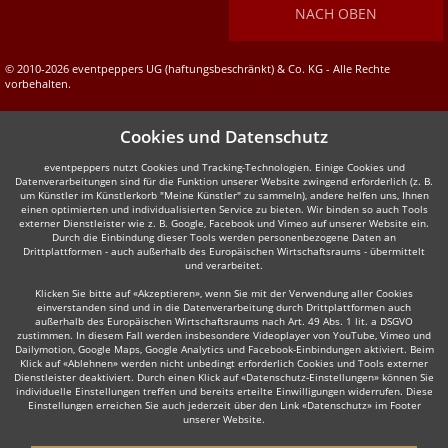
NACH OBEN
© 2010-2026 eventpeppers UG (haftungsbeschränkt) & Co. KG - Alle Rechte
vorbehalten.
Cookies und Datenschutz
eventpeppers nutzt Cookies und Tracking-Technologien. Einige Cookies und
Datenverarbeitungen sind für die Funktion unserer Website zwingend erforderlich (z. B.
um Künstler im Künstlerkorb "Meine Künstler" zu sammeln), andere helfen uns, Ihnen
einen optimierten und individualisierten Service zu bieten. Wir binden so auch Tools
externer Dienstleister wie z. B. Google, Facebook und Vimeo auf unserer Website ein.
Durch die Einbindung dieser Tools werden personenbezogene Daten an
Drittplattformen - auch außerhalb des Europäischen Wirtschaftsraums - übermittelt
und verarbeitet.
Klicken Sie bitte auf «Akzeptieren», wenn Sie mit der Verwendung aller Cookies
einverstanden sind und in die Datenverarbeitung durch Drittplattformen auch
außerhalb des Europäischen Wirtschaftsraums nach Art. 49 Abs. 1 lit. a DSGVO
zustimmen. In diesem Fall werden insbesondere Videoplayer von YouTube, Vimeo und
Dailymotion, Google Maps, Google Analytics und Facebook-Einbindungen aktiviert. Beim
Klick auf «Ablehnen» werden nicht unbedingt erforderlich Cookies und Tools externer
Dienstleister deaktiviert. Durch einen Klick auf «Datenschutz-Einstellungen» können Sie
individuelle Einstellungen treffen und bereits erteilte Einwilligungen widerrufen. Diese
Einstellungen erreichen Sie auch jederzeit über den Link «Datenschutz» im Footer
unserer Website.