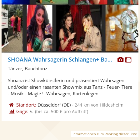
Diese
Di
SHOANA Wahrsagerin Schlangen+ Bauchtanz
Künst
Kü
Tänzer, Bauchtanz
stellt
ste
Shoana ist Showkünstlerin und präsentiert Wahrsagen
Fotos
Vi
und/oder einen rasanten Showmix aus Tanz - Feuer- Tiere
bereit
ber
- Musik - Magie ! -Wahrsagen, Kartenlegen ...
Standort:
Düsseldorf
(DE)
-
244 km von Hildesheim
Gage:
€
(bis ca. 500 € pro Auftritt)
Informationen zum Ranking dieser Liste