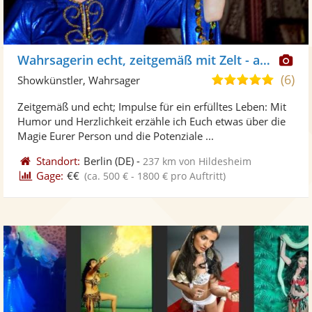
Di
Wahrsagerin echt, zeitgemäß mit Zelt - auch online
Kü
(6)
5,0
Showkünstler, Wahrsager
ste
von
Zeitgemäß und echt; Impulse für ein erfülltes Leben: Mit
Fo
5
Humor und Herzlichkeit erzähle ich Euch etwas über die
ber
Sternen
Magie Eurer Person und die Potenziale ...
Standort:
Berlin
(DE)
-
237 km von Hildesheim
Gage:
€€
(ca. 500 € - 1800 € pro Auftritt)