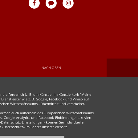
eventpeppers
Blog
eventpeppers
auf
auf
Facebook
Instagram
NACH OBEN
d erforderlich (z. B. um Künstler im Künstlerkorb "Meine
r Dienstleister wie z. B. Google, Facebook und Vimeo auf
chen Wirtschaftsraums - übermittelt und verarbeitet.
ttformen auch außerhalb des Europäischen Wirtschaftsraums
s, Google Analytics und Facebook-Einbindungen aktiviert.
 «Datenschutz-Einstellungen» können Sie individuelle
ink «Datenschutz» im Footer unserer Website.