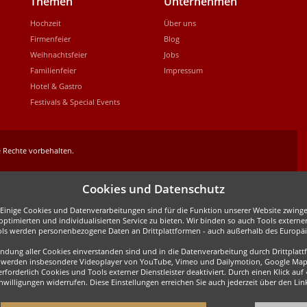
Themen
Unternehmen
Hochzeit
Über uns
Firmenfeier
Blog
Weihnachtsfeier
Jobs
Familienfeier
Impressum
Hotel & Gastro
Festivals & Special Events
 Rechte vorbehalten.
Cookies und Datenschutz
inige Cookies und Datenverarbeitungen sind für die Funktion unserer Website zwingen
ptimierten und individualisierten Service zu bieten. Wir binden so auch Tools externe
ols werden personenbezogene Daten an Drittplattformen - auch außerhalb des Europäis
wendung aller Cookies einverstanden sind und in die Datenverarbeitung durch Drittpla
all werden insbesondere Videoplayer von YouTube, Vimeo und Dailymotion, Google Map
forderlich Cookies und Tools externer Dienstleister deaktiviert. Durch einen Klick auf
Einwilligungen widerrufen. Diese Einstellungen erreichen Sie auch jederzeit über den L