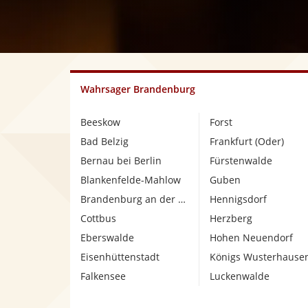
Wahrsager Brandenburg
Beeskow
Forst
Bad Belzig
Frankfurt (Oder)
Bernau bei Berlin
Fürstenwalde
Blankenfelde-Mahlow
Guben
Brandenburg an der Havel
Hennigsdorf
Cottbus
Herzberg
Eberswalde
Hohen Neuendorf
Eisenhüttenstadt
Königs Wusterhause
Falkensee
Luckenwalde