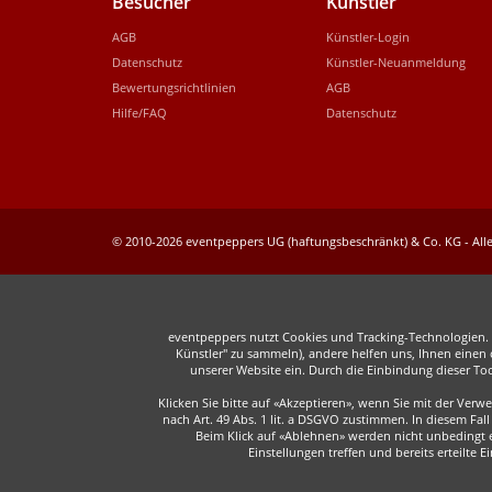
Besucher
Künstler
AGB
Künstler-Login
Datenschutz
Künstler-Neuanmeldung
Bewertungsrichtlinien
AGB
Hilfe/FAQ
Datenschutz
© 2010-2026 eventpeppers UG (haftungsbeschränkt) & Co. KG - Alle
eventpeppers nutzt Cookies und Tracking-Technologien. E
Künstler" zu sammeln), andere helfen uns, Ihnen einen o
unserer Website ein. Durch die Einbindung dieser To
Klicken Sie bitte auf «Akzeptieren», wenn Sie mit der Ver
nach Art. 49 Abs. 1 lit. a DSGVO zustimmen. In diesem F
Beim Klick auf «Ablehnen» werden nicht unbedingt er
Einstellungen treffen und bereits erteilte 