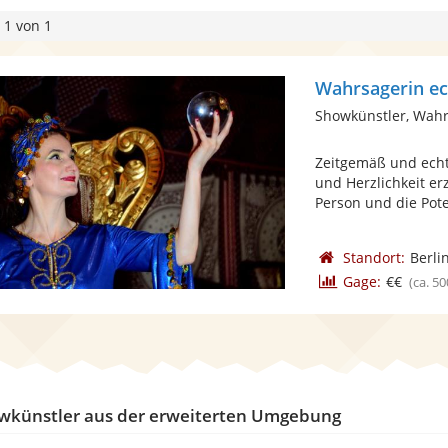
 1 von 1
Showkünstler, Wah
Zeitgemäß und echt;
und Herzlichkeit er
Person und die Poten
Standort:
Berli
Gage:
€€
(ca. 50
wkünstler aus der erweiterten Umgebung