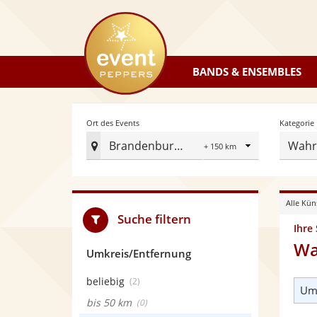
eventpeppers
BANDS & ENSEMBLES
Radius
Ort des Events
Kategorie
Brandenburg an der Havel
Wahr
Ort
des
Events
Alle Kün
festlegen
Suche filtern
Ihre
Wa
Umkreis/Entfernung
beliebig
(2)
Umk
bis 50 km
(0)