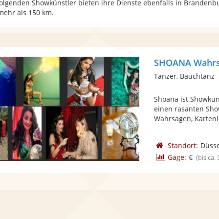
folgenden Showkünstler bieten ihre Dienste ebenfalls in Brandenb
mehr als 150 km.
SHOANA Wahrsa
Tänzer, Bauchtanz
Shoana ist Showkün
einen rasanten Show
Wahrsagen, Kartenle
Standort:
Düsse
Gage:
€
(bis ca.