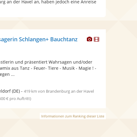
urg an der Havel an, haben jedoch eine Anreise
Dieser
Dieser
gerin Schlangen+ Bauchtanz
Künstler
Künstler
stellt
stellt
Fotos
Videos
stlerin und präsentiert Wahrsagen und/oder
bereit.
bereit.
mix aus Tanz - Feuer- Tiere - Musik - Magie ! -
gen ...
ldorf
(DE)
-
419 km von Brandenburg an der Havel
 500 € pro Auftritt)
Informationen zum Ranking dieser Liste