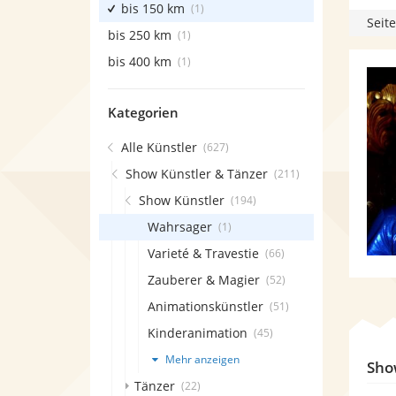
bis 150 km
(1)
Seite
bis 250 km
(1)
bis 400 km
(1)
Kategorien
Alle Künstler
(627)
Show Künstler & Tänzer
(211)
Show Künstler
(194)
Wahrsager
(1)
Varieté & Travestie
(66)
Zauberer & Magier
(52)
Animationskünstler
(51)
Kinderanimation
(45)
Mehr anzeigen
Sho
Tänzer
(22)