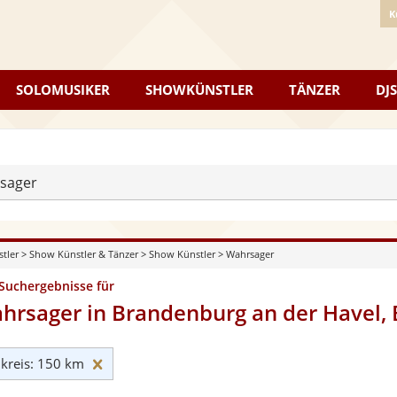
K
SOLOMUSIKER
SHOWKÜNSTLER
TÄNZER
DJS
sager
stler
>
Show Künstler & Tänzer
>
Show Künstler
>
Wahrsager
 Suchergebnisse für
hrsager in Brandenburg an der Havel,
Umkreis: 150 km zurücksetzen
reis: 150 km