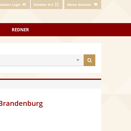
ünstler-Login
Künstler A-Z
Meine Künstler
REDNER
Künstler
finden
 Brandenburg