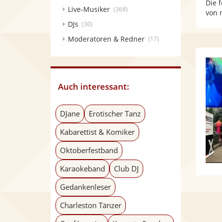
Die 
Live-Musiker
(368)
von 
DJs
(30)
Moderatoren & Redner
(17)
Auch interessant:
DJane
Erotischer Tanz
Kabarettist & Komiker
Oktoberfestband
Karaokeband
Club DJ
Gedankenleser
Charleston Tänzer