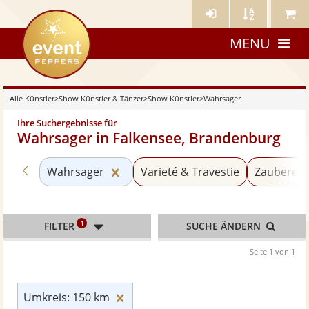
Künstler-
Künstler
Meine
eventpeppers
Login
A-
Künstle
MENU
Z
Alle Künstler
>
Show Künstler & Tänzer
>
Show Künstler
>
Wahrsager
Ihre Suchergebnisse für
Wahrsager in Falkensee, Brandenburg
Zurück zu «Show Künstler»
Kategorie «Wahrsager» zurücksetz
Wahrsager
Varieté & Travestie
Zauberer 
1
FILTER
SUCHE ÄNDERN
Seite 1 von 1
Umkreis: 150 km zurücksetzen
Umkreis: 150 km