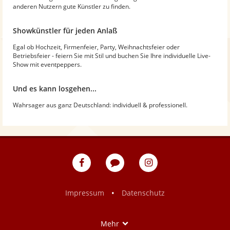
anderen Nutzern gute Künstler zu finden.
Showkünstler für jeden Anlaß
Egal ob Hochzeit, Firmenfeier, Party, Weihnachtsfeier oder
Betriebsfeier - feiern Sie mit Stil und buchen Sie Ihre individuelle Live-
Show mit eventpeppers.
Und es kann losgehen...
Wahrsager aus ganz Deutschland: individuell & professionell.
eventpeppers
Blog
eventpeppers
auf
auf
Facebook
Instagram
•
Impressum
Datenschutz
Show
Mehr