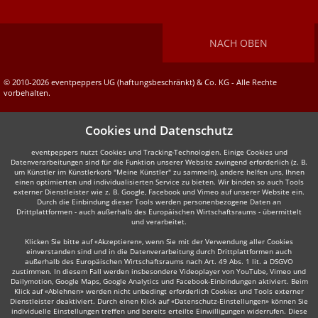
NACH OBEN
© 2010-2026 eventpeppers UG (haftungsbeschränkt) & Co. KG - Alle Rechte
vorbehalten.
Cookies und Datenschutz
eventpeppers nutzt Cookies und Tracking-Technologien. Einige Cookies und
Datenverarbeitungen sind für die Funktion unserer Website zwingend erforderlich (z. B.
um Künstler im Künstlerkorb "Meine Künstler" zu sammeln), andere helfen uns, Ihnen
einen optimierten und individualisierten Service zu bieten. Wir binden so auch Tools
externer Dienstleister wie z. B. Google, Facebook und Vimeo auf unserer Website ein.
Durch die Einbindung dieser Tools werden personenbezogene Daten an
Drittplattformen - auch außerhalb des Europäischen Wirtschaftsraums - übermittelt
und verarbeitet.
Klicken Sie bitte auf «Akzeptieren», wenn Sie mit der Verwendung aller Cookies
einverstanden sind und in die Datenverarbeitung durch Drittplattformen auch
außerhalb des Europäischen Wirtschaftsraums nach Art. 49 Abs. 1 lit. a DSGVO
zustimmen. In diesem Fall werden insbesondere Videoplayer von YouTube, Vimeo und
Dailymotion, Google Maps, Google Analytics und Facebook-Einbindungen aktiviert. Beim
Klick auf «Ablehnen» werden nicht unbedingt erforderlich Cookies und Tools externer
Dienstleister deaktiviert. Durch einen Klick auf «Datenschutz-Einstellungen» können Sie
individuelle Einstellungen treffen und bereits erteilte Einwilligungen widerrufen. Diese