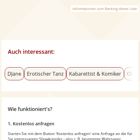
Informationen zum Ranking dieser Liste
Auch interessant:
DJane
Erotischer Tanz
Kabarettist & Komiker
Okto
Wie funktioniert's?
1. Kostenlos anfragen
Starten Sie mit dem Button 'Kostenlos anfragen' eine Anfrage an die für
Sie interessanten Showkünstler - also z. B. bestimmte Wahrsager.