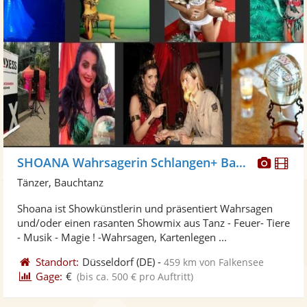
Diese
Di
SHOANA Wahrsagerin Schlangen+ Bauchtanz
Künst
Kü
Tänzer, Bauchtanz
stellt
ste
Shoana ist Showkünstlerin und präsentiert Wahrsagen
Fotos
Vi
und/oder einen rasanten Showmix aus Tanz - Feuer- Tiere
bereit
ber
- Musik - Magie ! -Wahrsagen, Kartenlegen ...
Standort:
Düsseldorf
(DE)
-
459 km von Falkensee
Gage:
€
(bis ca. 500 € pro Auftritt)