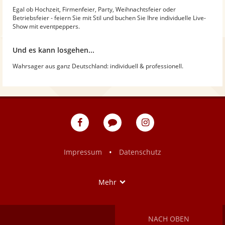
Egal ob Hochzeit, Firmenfeier, Party, Weihnachtsfeier oder
Betriebsfeier - feiern Sie mit Stil und buchen Sie Ihre individuelle Live-
Show mit eventpeppers.
Und es kann losgehen...
Wahrsager aus ganz Deutschland: individuell & professionell.
eventpeppers
Blog
eventpeppers
auf
auf
Facebook
Instagram
•
Impressum
Datenschutz
Show
Mehr
NACH OBEN