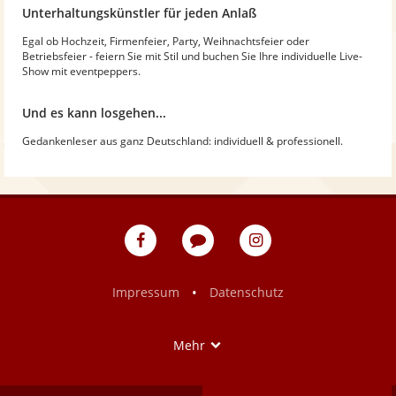
Unterhaltungskünstler für jeden Anlaß
Egal ob Hochzeit, Firmenfeier, Party, Weihnachtsfeier oder
Betriebsfeier - feiern Sie mit Stil und buchen Sie Ihre individuelle Live-
Show mit eventpeppers.
Und es kann losgehen...
Gedankenleser aus ganz Deutschland: individuell & professionell.
eventpeppers
Blog
eventpeppers
auf
auf
Facebook
Instagram
•
Impressum
Datenschutz
Show
Mehr