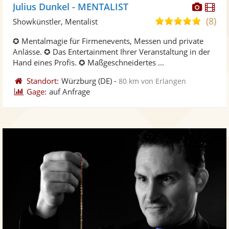
Diese
Di
Julius Dunkel - MENTALIST
Künst
Kü
(8)
5,0
Showkünstler, Mentalist
stellt
ste
von
✪ Mentalmagie für Firmenevents, Messen und private
Fotos
Vi
5
Anlässe. ✪ Das Entertainment Ihrer Veranstaltung in der
bereit
ber
Sternen
Hand eines Profis. ✪ Maßgeschneidertes ...
Standort:
Würzburg
(DE)
-
80 km von Erlangen
Gage:
auf Anfrage