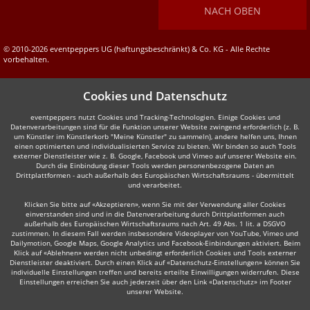
NACH OBEN
© 2010-2026 eventpeppers UG (haftungsbeschränkt) & Co. KG - Alle Rechte
vorbehalten.
Cookies und Datenschutz
eventpeppers nutzt Cookies und Tracking-Technologien. Einige Cookies und
Datenverarbeitungen sind für die Funktion unserer Website zwingend erforderlich (z. B.
um Künstler im Künstlerkorb "Meine Künstler" zu sammeln), andere helfen uns, Ihnen
einen optimierten und individualisierten Service zu bieten. Wir binden so auch Tools
externer Dienstleister wie z. B. Google, Facebook und Vimeo auf unserer Website ein.
Durch die Einbindung dieser Tools werden personenbezogene Daten an
Drittplattformen - auch außerhalb des Europäischen Wirtschaftsraums - übermittelt
und verarbeitet.
Klicken Sie bitte auf «Akzeptieren», wenn Sie mit der Verwendung aller Cookies
einverstanden sind und in die Datenverarbeitung durch Drittplattformen auch
außerhalb des Europäischen Wirtschaftsraums nach Art. 49 Abs. 1 lit. a DSGVO
zustimmen. In diesem Fall werden insbesondere Videoplayer von YouTube, Vimeo und
Dailymotion, Google Maps, Google Analytics und Facebook-Einbindungen aktiviert. Beim
Klick auf «Ablehnen» werden nicht unbedingt erforderlich Cookies und Tools externer
Dienstleister deaktiviert. Durch einen Klick auf «Datenschutz-Einstellungen» können Sie
individuelle Einstellungen treffen und bereits erteilte Einwilligungen widerrufen. Diese
Einstellungen erreichen Sie auch jederzeit über den Link «Datenschutz» im Footer
unserer Website.