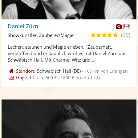
Diese
Di
Daniel Zürn
Künst
Kü
(39)
4,9
Showkünstler, Zauberer/Magier
stellt
ste
von
Lachen, staunen und Magie erleben. "Zauberhaft,
Fotos
Vi
5
verblüffend und erstaunlich wird es mit Daniel Zürn aus.
bereit
ber
Sternen
Schwäbisch Hall. Mit Charme, Witz und ...
Standort:
Schwäbisch Hall
(DE)
-
107 km von Erlangen
Gage:
€€
(ca. 500 € - 1800 € pro Auftritt)