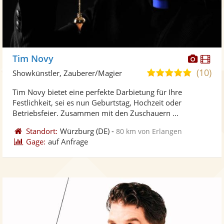
Diese
Di
Tim Novy
Künst
Kü
(10)
5,0
Showkünstler, Zauberer/Magier
stellt
ste
von
Tim Novy bietet eine perfekte Darbietung für Ihre
Fotos
Vi
5
Festlichkeit, sei es nun Geburtstag, Hochzeit oder
bereit
ber
Sternen
Betriebsfeier. Zusammen mit den Zuschauern ...
Standort:
Würzburg
(DE)
-
80 km von Erlangen
Gage:
auf Anfrage