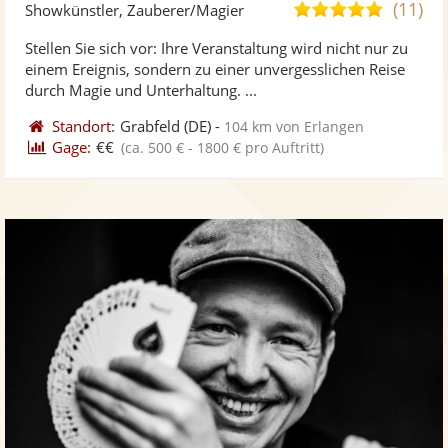
Künst
Kü
(11)
5,0
Showkünstler, Zauberer/Magier
stellt
ste
von
Stellen Sie sich vor: Ihre Veranstaltung wird nicht nur zu
Fotos
Vi
5
einem Ereignis, sondern zu einer unvergesslichen Reise
bereit
ber
Sternen
durch Magie und Unterhaltung. ...
Standort:
Grabfeld
(DE)
-
104 km von Erlangen
Gage:
€€
(ca. 500 € - 1800 € pro Auftritt)