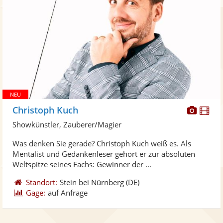
Diese
Di
Christoph Kuch
Künst
Kü
Showkünstler, Zauberer/Magier
stellt
ste
Was denken Sie gerade? Christoph Kuch weiß es. Als
Fotos
Vi
Mentalist und Gedankenleser gehört er zur absoluten
bereit
ber
Weltspitze seines Fachs: Gewinner der ...
Standort:
Stein bei Nürnberg
(DE)
Gage:
auf Anfrage