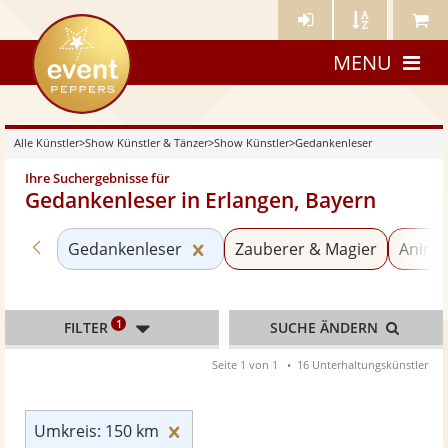
Künstler-
Künstler
Meine
eventpeppers
Login
A-
Künstle
MENU
Z
Alle Künstler
>
Show Künstler & Tänzer
>
Show Künstler
>
Gedankenleser
Ihre Suchergebnisse für
Gedankenleser in Erlangen, Bayern
Zurück zu «Show Künstler»
Kategorie «Gedankenleser» zu
Gedankenleser
Zauberer & Magier
Anima
1
FILTER
SUCHE ÄNDERN
Seite 1 von 1
16 Unterhaltungskünstler
Umkreis: 150 km zurücksetzen
Umkreis: 150 km