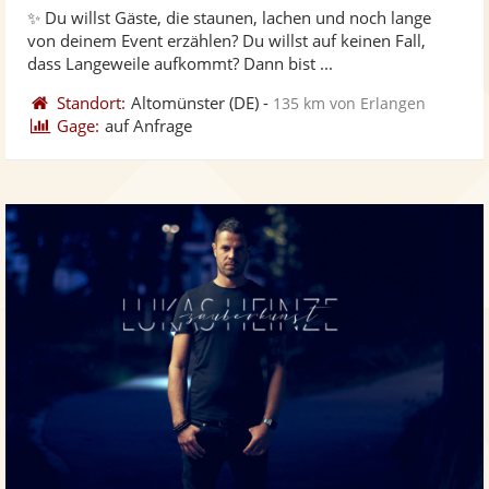
von
✨ Du willst Gäste, die staunen, lachen und noch lange
Fotos
Vi
5
von deinem Event erzählen? Du willst auf keinen Fall,
bereit
ber
Sternen
dass Langeweile aufkommt? Dann bist ...
Standort:
Altomünster
(DE)
-
135 km von Erlangen
Gage:
auf Anfrage