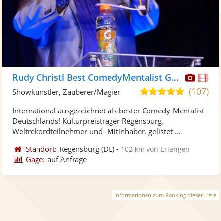
Diese
Di
Rudy Christl Best ComedyMentalist Germany
Künst
Kü
(107)
4,9
Showkünstler, Zauberer/Magier
stellt
ste
von
International ausgezeichnet als bester Comedy-Mentalist
Fotos
Vi
5
Deutschlands! Kulturpreisträger Regensburg.
bereit
ber
Sternen
Weltrekordteilnehmer und -Mitinhaber. gelistet ...
Standort:
Regensburg
(DE)
-
102 km von Erlangen
Gage:
auf Anfrage
Informationen zum Ranking dieser Liste